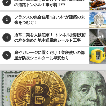
2
の道路トンネル工事が着工中
フランスの集合住宅“白い木”が建築の未
3
来をつむぐ！
通常工期を大幅短縮！ トンネル掘削技術
4
の粋を集めた地中送電線シールド工事
庭やガレージに置くだけ！普段使いの部
5
屋が防災シェルターに早変わり