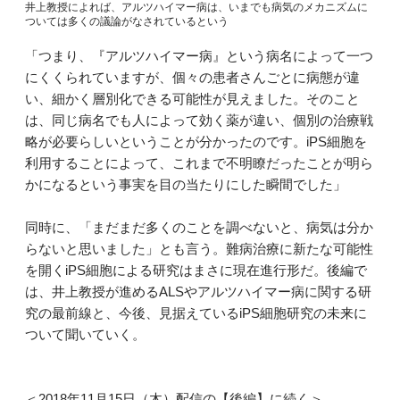
井上教授によれば、アルツハイマー病は、いまでも病気のメカニズムに
ついては多くの議論がなされているという
「つまり、『アルツハイマー病』という病名によって一つ
にくくられていますが、個々の患者さんごとに病態が違
い、細かく層別化できる可能性が見えました。そのこと
は、同じ病名でも人によって効く薬が違い、個別の治療戦
略が必要らしいということが分かったのです。iPS細胞を
利用することによって、これまで不明瞭だったことが明ら
かになるという事実を目の当たりにした瞬間でした」
同時に、「まだまだ多くのことを調べないと、病気は分か
らないと思いました」とも言う。難病治療に新たな可能性
を開くiPS細胞による研究はまさに現在進行形だ。後編で
は、井上教授が進めるALSやアルツハイマー病に関する研
究の最前線と、今後、見据えているiPS細胞研究の未来に
ついて聞いていく。
＜2018年11月15日（木）配信の【後編】に続く＞