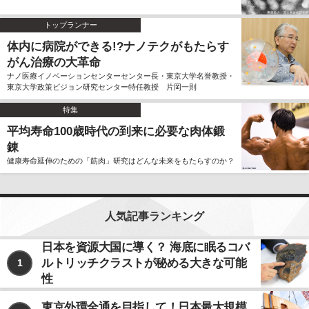
トップランナー
体内に病院ができる!?ナノテクがもたらす
がん治療の大革命
ナノ医療イノベーションセンターセンター長・東京大学名誉教授・
東京大学政策ビジョン研究センター特任教授 片岡一則
特集
平均寿命100歳時代の到来に必要な肉体鍛
錬
健康寿命延伸のための「筋肉」研究はどんな未来をもたらすのか？
人気記事ランキング
日本を資源大国に導く？ 海底に眠るコバ
ルトリッチクラストが秘める大きな可能
1
性
東京外環全通を目指して！日本最大規模