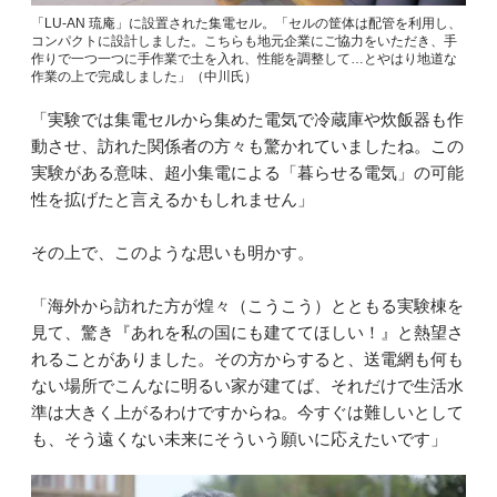
「LU-AN 琉庵」に設置された集電セル。「セルの筐体は配管を利用し、
コンパクトに設計しました。こちらも地元企業にご協力をいただき、手
作りで一つ一つに手作業で土を入れ、性能を調整して…とやはり地道な
作業の上で完成しました」（中川氏）
「実験では集電セルから集めた電気で冷蔵庫や炊飯器も作
動させ、訪れた関係者の方々も驚かれていましたね。この
実験がある意味、超小集電による「暮らせる電気」の可能
性を拡げたと言えるかもしれません」
その上で、このような思いも明かす。
「海外から訪れた方が煌々（こうこう）とともる実験棟を
見て、驚き『あれを私の国にも建ててほしい！』と熱望さ
れることがありました。その方からすると、送電網も何も
ない場所でこんなに明るい家が建てば、それだけで生活水
準は大きく上がるわけですからね。今すぐは難しいとして
も、そう遠くない未来にそういう願いに応えたいです」