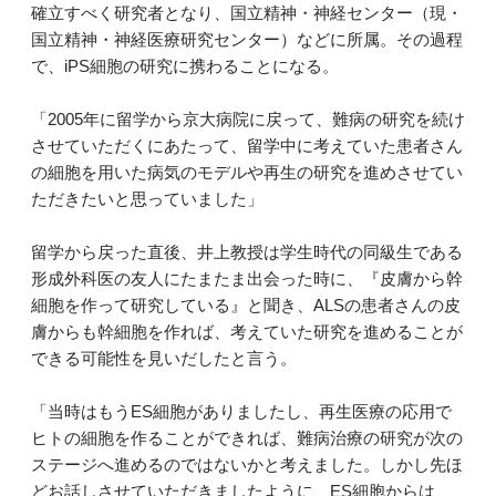
確立すべく研究者となり、国立精神・神経センター（現・
国立精神・神経医療研究センター）などに所属。その過程
で、iPS細胞の研究に携わることになる。
「2005年に留学から京大病院に戻って、難病の研究を続け
させていただくにあたって、留学中に考えていた患者さん
の細胞を用いた病気のモデルや再生の研究を進めさせてい
ただきたいと思っていました」
留学から戻った直後、井上教授は学生時代の同級生である
形成外科医の友人にたまたま出会った時に、『皮膚から幹
細胞を作って研究している』と聞き、ALSの患者さんの皮
膚からも幹細胞を作れば、考えていた研究を進めることが
できる可能性を見いだしたと言う。
「当時はもうES細胞がありましたし、再生医療の応用で
ヒトの細胞を作ることができれば、難病治療の研究が次の
ステージへ進めるのではないかと考えました。しかし先ほ
どお話しさせていただきましたように、ES細胞からは、