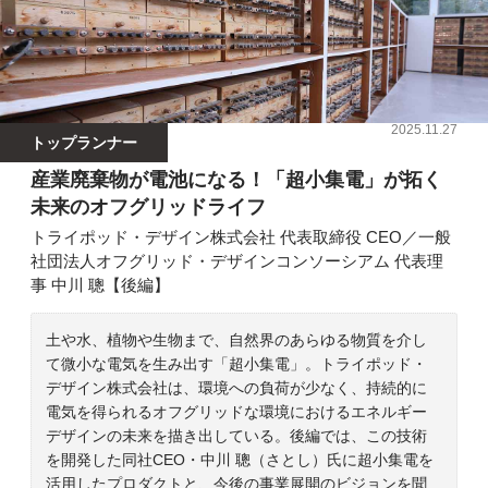
2025.11.27
トップランナー
産業廃棄物が電池になる！「超小集電」が拓く
未来のオフグリッドライフ
トライポッド・デザイン株式会社 代表取締役 CEO／一般
社団法人オフグリッド・デザインコンソーシアム 代表理
事 中川 聰【後編】
土や水、植物や生物まで、自然界のあらゆる物質を介し
て微小な電気を生み出す「超小集電」。トライポッド・
デザイン株式会社は、環境への負荷が少なく、持続的に
電気を得られるオフグリッドな環境におけるエネルギー
デザインの未来を描き出している。後編では、この技術
を開発した同社CEO・中川 聰（さとし）氏に超小集電を
活用したプロダクトと、今後の事業展開のビジョンを聞