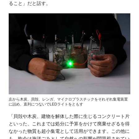
ること」だと話す。
左から木炭、貝殻、レンガ、マイクロプラスチックをそれぞれ集電装置
に詰め、直列につないでLEDライトをともす
「貝殻や木炭、建物を解体した際に生じるコンクリート片
といった、これまでは処分に予算をかけて廃棄せざるを得
なかった物質も超小集電として活用ができます。この他に
も、昨今は海洋ごみとして自然への影響が問題視されてい