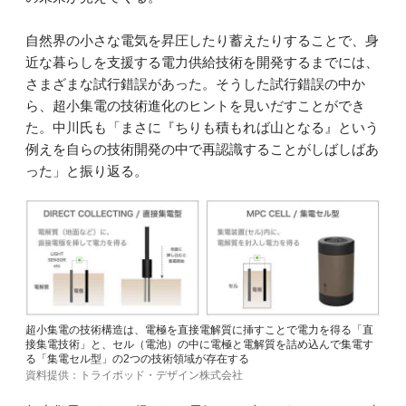
自然界の小さな電気を昇圧したり蓄えたりすることで、身
近な暮らしを支援する電力供給技術を開発するまでには、
さまざまな試行錯誤があった。そうした試行錯誤の中か
ら、超小集電の技術進化のヒントを見いだすことができ
た。中川氏も「まさに『ちりも積もれば山となる』という
例えを自らの技術開発の中で再認識することがしばしばあ
った」と振り返る。
超小集電の技術構造は、電極を直接電解質に挿すことで電力を得る「直
接集電技術」と、セル（電池）の中に電極と電解質を詰め込んで集電す
る「集電セル型」の2つの技術領域が存在する
資料提供：トライポッド・デザイン株式会社