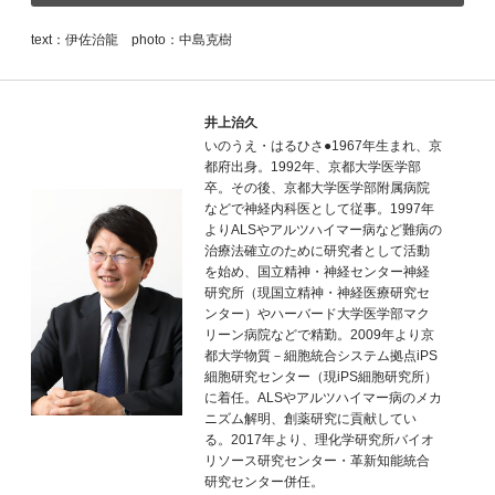
text：伊佐治龍 photo：中島克樹
井上治久
いのうえ・はるひさ●1967年生まれ、京
都府出身。1992年、京都大学医学部
卒。その後、京都大学医学部附属病院
などで神経内科医として従事。1997年
よりALSやアルツハイマー病など難病の
治療法確立のために研究者として活動
を始め、国立精神・神経センター神経
研究所（現国立精神・神経医療研究セ
ンター）やハーバード大学医学部マク
リーン病院などで精勤。2009年より京
都大学物質－細胞統合システム拠点iPS
細胞研究センター（現iPS細胞研究所）
に着任。ALSやアルツハイマー病のメカ
ニズム解明、創薬研究に貢献してい
る。2017年より、理化学研究所バイオ
リソース研究センター・革新知能統合
研究センター併任。