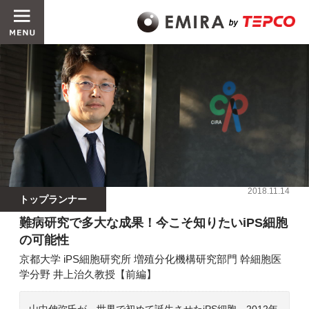
2018.11.14
トップランナー
難病研究で多大な成果！今こそ知りたいiPS細胞
の可能性
京都大学 iPS細胞研究所 増殖分化機構研究部門 幹細胞医
学分野 井上治久教授【前編】
山中伸弥氏が、世界で初めて誕生させたiPS細胞。2012年