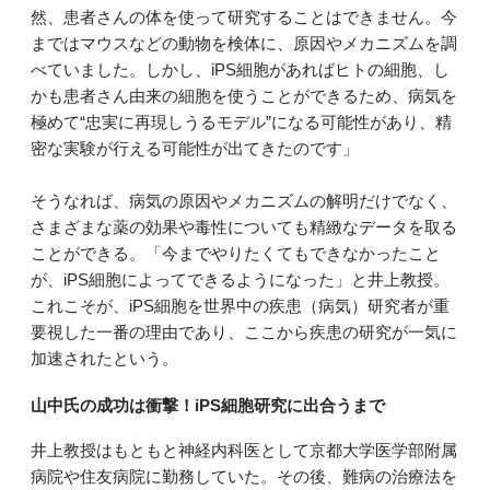
然、患者さんの体を使って研究することはできません。今
まではマウスなどの動物を検体に、原因やメカニズムを調
べていました。しかし、iPS細胞があればヒトの細胞、し
かも患者さん由来の細胞を使うことができるため、病気を
極めて“忠実に再現しうるモデル”になる可能性があり、精
密な実験が行える可能性が出てきたのです」
そうなれば、病気の原因やメカニズムの解明だけでなく、
さまざまな薬の効果や毒性についても精緻なデータを取る
ことができる。「今までやりたくてもできなかったこと
が、iPS細胞によってできるようになった」と井上教授。
これこそが、iPS細胞を世界中の疾患（病気）研究者が重
要視した一番の理由であり、ここから疾患の研究が一気に
加速されたという。
山中氏の成功は衝撃！iPS細胞研究に出合うまで
井上教授はもともと神経内科医として京都大学医学部附属
病院や住友病院に勤務していた。その後、難病の治療法を