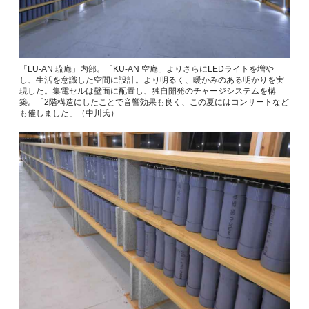
「LU-AN 琉庵」内部。「KU-AN 空庵」よりさらにLEDライトを増や
し、生活を意識した空間に設計。より明るく、暖かみのある明かりを実
現した。集電セルは壁面に配置し、独自開発のチャージシステムを構
築。「2階構造にしたことで音響効果も良く、この夏にはコンサートなど
も催しました」（中川氏）