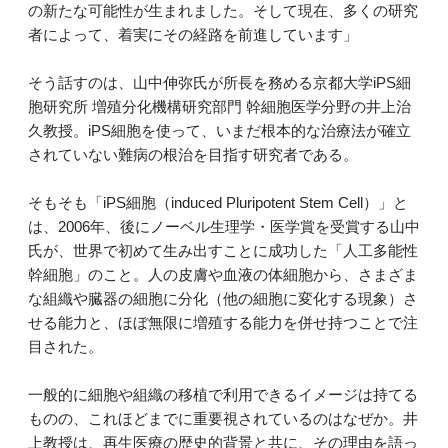
の新たな可能性が生まれました。そして現在、多くの研究
者によって、着実にその経路を前進しています」
そう話すのは、山中伸弥氏が所長を務める京都大学iPS細
胞研究所 増殖分化機構研究部門 幹細胞医学分野の井上治
久教授。iPS細胞を使って、いまだ根本的な治療法が確立
されていない難病の根治を目指す研究者である。
そもそも「iPS細胞（induced Pluripotent Stem Cell）」と
は、2006年、後にノーベル生理学・医学賞を受賞する山中
氏が、世界で初めて生み出すことに成功した「人工多能性
幹細胞」のこと。人の皮膚や血液の体細胞から、さまざま
な組織や臓器の細胞に分化（他の細胞に変化する現象）さ
せる能力と、ほぼ無限に増殖する能力を併せ持つことで注
目された。
一般的に細胞や組織の移植で利用できるイメージは持てる
ものの、これほどまでに重要視されているのはなぜか。井
上教授は、再生医療の歴史的背景と共に、その理由を語っ