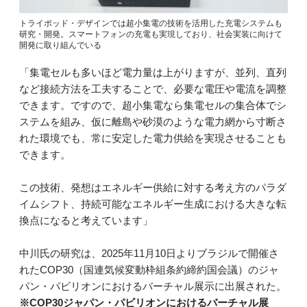
トライポッド・デザインでは超小集電の技術を活用した充電システムも
研究・開発。スマートフォンの充電も実現しており、社会実装に向けて
開発に取り組んでいる
「集電セルも多いほど電力量は上がりますが、並列、直列
など接続方法を工夫することで、必要な電圧や電流を調整
できます。ですので、超小集電なら集電セルの集合体でシ
ステムを組み、仮に離島や砂漠のような電力網から寸断さ
れた環境でも、常に安定した電力供給を実現させることも
できます。
この技術、発想はエネルギー供給に対する考え方のパラダ
イムシフト、持続可能なエネルギー生成における大きな転
換点になると考えています」
中川氏の研究は、2025年11月10日よりブラジルで開催さ
れたCOP30（国連気候変動枠組条約締約国会議）のジャ
パン・パビリオンにおけるバーチャル展示に出展された。
※COP30ジャパン・パビリオンにおけるバーチャル展