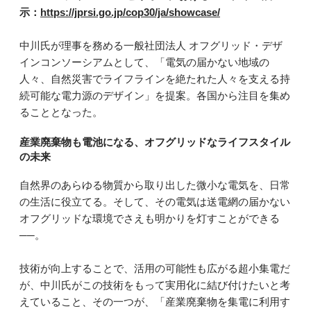
示：
https://jprsi.go.jp/cop30/ja/showcase/
中川氏が理事を務める一般社団法人 オフグリッド・デザ
インコンソーシアムとして、「電気の届かない地域の
人々、自然災害でライフラインを絶たれた人々を支える持
続可能な電力源のデザイン」を提案。各国から注目を集め
ることとなった。
産業廃棄物も電池になる、オフグリッドなライフスタイル
の未来
自然界のあらゆる物質から取り出した微小な電気を、日常
の生活に役立てる。そして、その電気は送電網の届かない
オフグリッドな環境でさえも明かりを灯すことができる
──。
技術が向上することで、活用の可能性も広がる超小集電だ
が、中川氏がこの技術をもって実用化に結び付けたいと考
えていること、その一つが、「産業廃棄物を集電に利用す