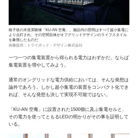
格子状の木造実験棟「KU-AN 空庵」。施設内の照明はすべて超小集電に
より点灯され、その空間自体がオフグリッドデザインのライフスタイル
を象徴したものだ
画像提供：トライポッド・デザイン株式会社
一つ一つの集電装置から得られる電力はわずかだ。ならば
集電装置を増やしてみよう。
通常のオングリッドな電力供給においては、そんな発想は
論外であろう。しかし超小集電の装置をコンパクト化でき
れば、そんな発想も決して実現不可能ではない。
「KU-AN 空庵」に設置された1500個に及ぶ集電セルと、
その電力を使ってともるLEDの明かりがその事を証明して
いる。