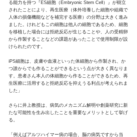
る能力を持つ『ES細胞（Embryonic Stem Cell）』が樹立
されたことにより、再生医療（体外培養した細胞や組織で
人体の損傷機能などを補完する医療）の分野は大きく進み
ました。けれどもこの細胞は他人の細胞であるため、細胞
を移植した場合には拒絶反応が生じることや、人の受精卵
から作製することなどの課題があったことで使用制限が設
けられたのです。
iPS細胞は、皮膚や血液といった体細胞から作製され、か
つ誰からでも作ることができるという点が大きく異なりま
す。患者さん本人の体細胞から作ることができるため、再
生医療に活用すると拒絶反応を抑えうる利点が考えられま
した」
さらに井上教授は、病気のメカニズム解明や創薬研究に新
たな可能性を生み出したことを重要なメリットとして挙げ
る。
「例えばアルツハイマー病の場合、脳の病気ですから当