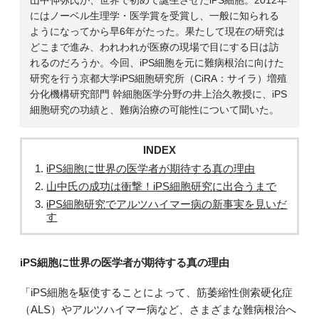
にはノーベル生理学・医学賞を受賞し、一般に知られる
ようになってから早6年がたった。果たして現在の研究は
どこまで進み、われわれが医療の現場で目にする日は訪
れるのだろうか。今回、iPS細胞を元に難病根治に向けた
研究を行う京都大学iPS細胞研究所（CiRA：サイラ）増殖
分化機構研究部門 幹細胞医学分野の井上治久教授に、iPS
細胞研究の功績と、難病治療の可能性について聞いた。
INDEX
iPS細胞に世界の医学者が期待する真の理由
山中氏の成功は衝撃！iPS細胞研究に出合うまで
iPS細胞研究でアルツハイマー病の新事実を見いだ
す
iPS細胞に世界の医学者が期待する真の理由
「iPS細胞を駆使することによって、筋萎縮性側索硬化症
（ALS）やアルツハイマー病など、さまざまな難病根治へ