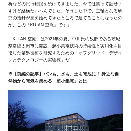
析などの試行錯誤を続けてきました。今では笑って話せま
すけど結構たいへんでした。そうした中で、主軸となる研
究の指針が見え始めてきたところで建てることになったの
が、この『KU-AN 空庵』です」
「KU-AN 空庵」は2021年の夏、中川氏の故郷である茨城
県常陸太田市に開設。超小集電技術の持続性と実用化を目
指した基盤技術を研究するための「オフグリッド・デザイ
ンとテクノロジーの実験棟」だ。
※【前編の記事】
パンも、水も、土も電池に！ 身近な自
然物から電気を集める「超小集電」とは