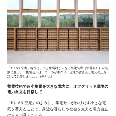
「KU-AN 空庵」内部は、土と集電材からなる集電装置（集電セル）が無
数に並ぶ。「集電セルは一つ一つが手作り。現地の皆さんと地元の土を
詰めて製作しました」（中川氏）
蓄電技術で超小集電を大きな電力に、オフグリッド環境の
電力自立を目指して
「KU-AN 空庵」のように、集電セルが作りだす小さな電
気を蓄えることで、身近な暮らしや社会を支える電力自立
の未来が見えてくる。