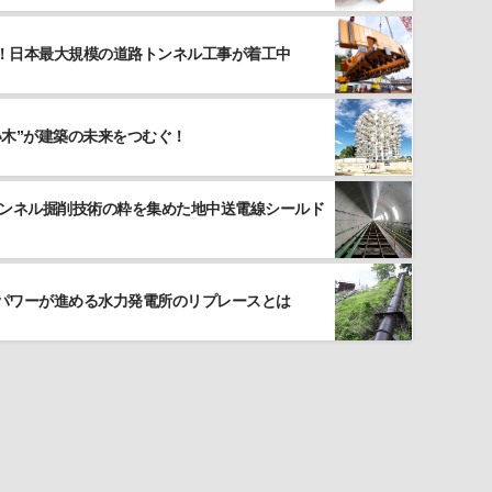
！日本最大規模の道路トンネル工事が着工中
い木”が建築の未来をつむぐ！
トンネル掘削技術の粋を集めた地中送電線シールド
パワーが進める水力発電所のリプレースとは