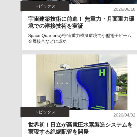
トピックス
2026/06/18
宇宙建築技術に前進！ 無重力・月面重力環
境での溶接技術を実証
Space Quartersが宇宙重力模擬環境で小型電子ビーム
金属接合などに成功
トピックス
2026/04/02
世界初！日立が高電圧水素製造システムを
実現する絶縁配管を開発