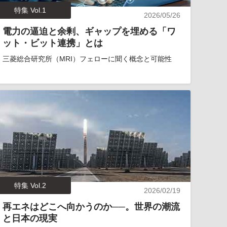
特集 Vol.1
2026/05/26
電力の逼迫と余剰、ギャップを埋める「ワ
ット・ビット連携」とは
三菱総合研究所（MRI）フェローに聞く概念と可能性
特集 Vol.2
2026/02/19
再エネはどこへ向かうのか──。世界の潮流
と日本の現実