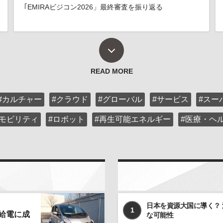
｢EMIRAビジコン2026」最終審査を振り返る
READ MORE
#カルチャー
#クラウド
#グローバル
#サービス
#スー
#モビリティ
#ロボット
#再生可能エネルギー
#医療・ヘ
日本を資源大国に導く？
1
給電に成
な可能性