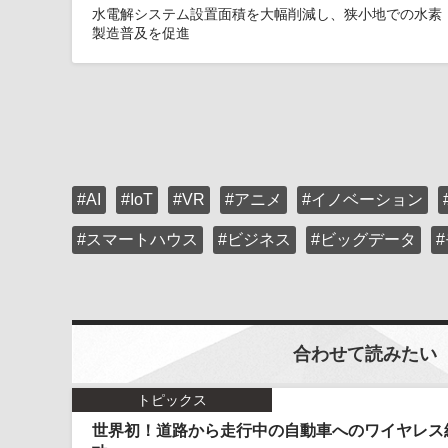
水電解システム設置面積を大幅削減し、狭小地での水素
製造普及を促進
#AI
#IoT
#VR
#アニメ
#イノベーション
#スマートハウス
#ビジネス
#ビッグデータ
合わせて読みたい
トピックス
世界初！道路から走行中の自動車へのワイヤレス