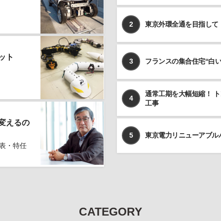
2
東京外環全通を目指して
ット
3
フランスの集合住宅“白
通常工期を大幅短縮！ 
4
工事
変えるの
5
東京電力リニューアブル
表・特任
CATEGORY