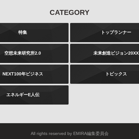
なお、個人情報の取り扱いを第三者に委託する場合であ
CATEGORY
っても、お客様の個人情報の安全管理が図れるよう、当
社は当該委託先に対して、必要かつ適切な監督を行いま
す。
特集
トップランナー
ご注意
当社が運営するインターネット上のwebサイトには、外
部へのリンクが含まれている場合があります。このよう
空想未来研究所2.0
未来創造ビジョン20XX
な外部のwebサイトにおいてのお客様の個人情報の取り
扱いについては、当社では責任を負いかねますのでご注
意ください。 また、当社が発行する雑誌等の商品におい
NEXT100年ビジネス
トピックス
て、広告などにより当社以外の第三者が独自に個人情報
を収集する場合がございます。このような場合のお客様
の個人情報の取り扱いにつきましても、当社では責任を
エネルギーE人伝
負いかねますのでご注意ください。
お問合せについて
お客様よりご提供いただきました個人情報は、法令の定
めるところにより、お客様より、その利用目的、開示、
訂正、追加、削除、利用停止、消去、第三者への提供の
停止などを申し出ることができます。お申し出は書面に
All rights reserved by EMIRA編集委員会
下記の内容をご記載いただき、お客様が本人であること