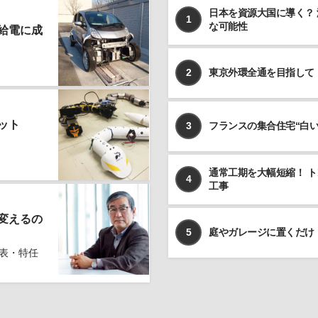
日本を資源大国に導く？
めのある場合を除いて、お客様の事前のご同意をいただ
1
な可能性
くことなく、予め明示した利用目的以外に使用しませ
給電に成
ん。
個人情報の利用、管理について
2
東京外環全通を目指して
当社では、お客様よりご提供いただきました個人情報を
厳重に保管、管理し、個人情報の漏洩、滅失、毀損を防
止するため、必要かつ適切な安全管理措置を講じます。
ット
3
フランスの集合住宅“白
お客様よりご提供いただきました個人情報は、その利用
目的の達成に必要な範囲内において、正確かつ最新の内
容に保つよう努力するものとします。
通常工期を大幅短縮！ 
4
個人情報の第三者への開示、提供について
工事
当社は、お客様よりご提供いただきました個人情報を、
上記ならびに下記に該当する場合を除いて、お客様の事
変えるの
前のご同意をいただくことなく、お客様よりご提供いた
5
庭やガレージに置くだけ
だいた個人情報を第三者に開示、提供いたしません。
表・特任
利用目的の遂行のため、個人情報の取り扱いを第三
者に委託する場合
法令に基づく場合