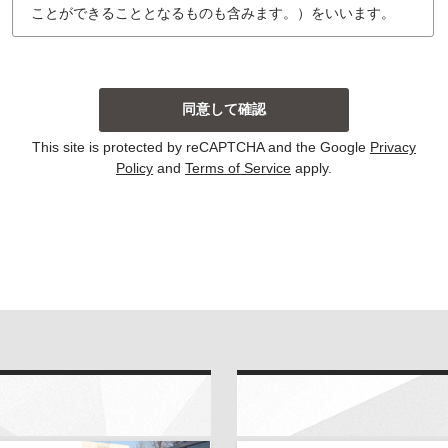
ことができることとなるものも含みます。）をいいます。
個人情報の収集について
当社は、主に以下の場合にお客様から個人情報を収集し
ております。収集した個人情報の利用目的については以
下の通りです。その他、個別の利用目的がある場合に
は、その都度明示しております。
This site is protected by reCAPTCHA and the Google
Privacy
お問い合わせに対して回答する場合
Policy
and
Terms of Service
apply.
当サイトにおける新コンテンツなどの参考とさせて
いただく場合
いずれの収集の場合においても、個人情報を集計して個
人を識別することができない統計的な資料を作成するた
めに、個人情報を利用する場合がございます。この資料
自体は、統計的な資料であり、個人を識別することがで
きる個人情報は含まれません。
当社は、個人情報の収集に際し、利用目的などを偽って
お客様から個人情報を収集することはいたしません。ま
た、不正な手段により個人情報を収集することもいたし
ません。
お客様よりご提供いただきました個人情報は、法令の定