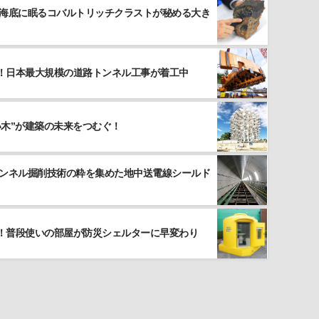
 海底に眠るコバルトリッチクラストが秘める大き
！日本最大規模の道路トンネル工事が着工中
い木”が建築の未来をつむぐ！
トンネル掘削技術の粋を集めた地中送電線シールド
！普段使いの部屋が防災シェルターに早変わり