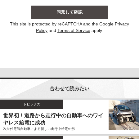
当社は、主に以下の場合にお客様から個人情報を収集
しております。収集した個人情報の利用目的について
は以下の通りです。その他、個別の利用目的がある場
This site is protected by reCAPTCHA and the Google
Privacy
合には、その都度明示しております。
Policy
and
Terms of Service
apply.
お問い合わせに対して回答する場合
当サイトにおける新コンテンツなどの参考とさせ
ていただく場合
いずれの収集の場合においても、個人情報を集計して
個人を識別することができない統計的な資料を作成す
るために、個人情報を利用する場合がございます。こ
の資料自体は、統計的な資料であり、個人を識別する
合わせて読みたい
ことができる個人情報は含まれません。
当社は、個人情報の収集に際し、利用目的などを偽っ
てお客様から個人情報を収集することはいたしませ
トピックス
ん。また、不正な手段により個人情報を収集すること
世界初！道路から走行中の自動車へのワイ
もいたしません。
ヤレス給電に成功
お客様よりご提供いただきました個人情報は、法令の
次世代電気自動車による新しい走行中給電の形
定めのある場合を除いて、お客様の事前のご同意をい
ただくことなく、予め明示した利用目的以外に使用し