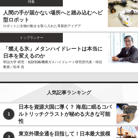
特集
ません。
人間の手が届かない場所へと踏み込むヘビ
個人情報の利用、管理について
型ロボット
当社では、お客様よりご提供いただきました個人情報
ロボットに生物の動きを取り入れた革新的アイデア
を厳重に保管、管理し、個人情報の漏洩、滅失、毀損
を防止するため、必要かつ適切な安全管理措置を講じ
トップランナー
ます。
お客様よりご提供いただきました個人情報は、その利
「燃える氷」メタンハイドレートは本当に
用目的の達成に必要な範囲内において、正確かつ最新
日本を変えるのか
の内容に保つよう努力するものとします。
明治大学 研究・知財戦略機構ガスハイドレート研究所代表・特任
教授／松本 良
個人情報の第三者への開示、提供について
当社は、お客様よりご提供いただきました個人情報
を、上記ならびに下記に該当する場合を除いて、お客
様の事前のご同意をいただくことなく、お客様よりご
人気記事ランキング
提供いただいた個人情報を第三者に開示、提供いたし
ません。
日本を資源大国に導く？ 海底に眠るコバ
ルトリッチクラストが秘める大きな可能
1
利用目的の遂行のため、個人情報の取り扱いを第
三者に委託する場合
性
法令に基づく場合
東京外環全通を目指して！日本最大規模
2