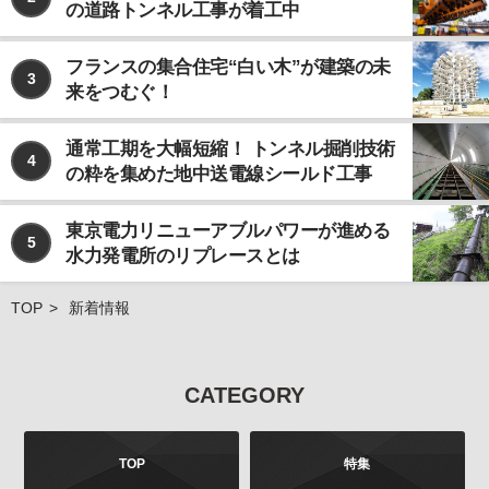
の道路トンネル工事が着工中
なお、個人情報の取り扱いを第三者に委託する場合で
あっても、お客様の個人情報の安全管理が図れるよ
う、当社は当該委託先に対して、必要かつ適切な監督
フランスの集合住宅“白い木”が建築の未
3
を行います。
来をつむぐ！
ご注意
当社が運営するインターネット上のwebサイトには、
通常工期を大幅短縮！ トンネル掘削技術
4
外部へのリンクが含まれている場合があります。この
の粋を集めた地中送電線シールド工事
ような外部のwebサイトにおいてのお客様の個人情報
の取り扱いについては、当社では責任を負いかねます
東京電力リニューアブルパワーが進める
のでご注意ください。 また、当社が発行する雑誌等の
5
水力発電所のリプレースとは
商品において、広告などにより当社以外の第三者が独
自に個人情報を収集する場合がございます。このよう
な場合のお客様の個人情報の取り扱いにつきまして
TOP
新着情報
も、当社では責任を負いかねますのでご注意くださ
い。
お問合せについて
CATEGORY
お客様よりご提供いただきました個人情報は、法令の
定めるところにより、お客様より、その利用目的、開
示、訂正、追加、削除、利用停止、消去、第三者への
TOP
特集
提供の停止などを申し出ることができます。お申し出