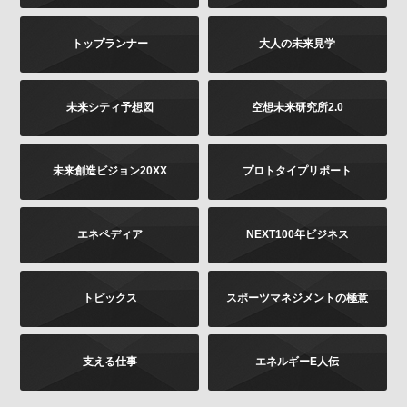
は書面に下記の内容をご記載いただき、お客様が本人
であることを証明するもの（免許証あるいはパスポー
トップランナー
大人の未来見学
トなどのコピー）を同封のうえ、郵送にて下記までお
願いします。お申し出内容の確認後、法令に基づき、
適正に対応いたします。
その他当社の個人情報の取扱いに関するお問い合せ、
未来シティ予想図
空想未来研究所2.0
苦情につきましても、以下の宛先にてお受けしており
ます。
未来創造ビジョン20XX
プロトタイプリポート
お問い合せの内容（確認、訂正、削除など。訂正
の場合は訂正内容もご記載ください）
ご提供いただいた時期、方法など
エネペディア
NEXT100年ビジネス
お客様のご連絡先（ご住所、ご名前）
ご送付先：
トピックス
スポーツマネジメントの極意
〒102-8177 東京都千代田区富士見2-13-3
株式会社KADOKAWA
個人情報お問合せ係
支える仕事
エネルギーE人伝
プライバシーポリシーの変更
当社は、このプライバシーポリシーの全部又は一部を