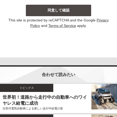
当社は、主に以下の場合にお客様から個人情報を収集
しております。収集した個人情報の利用目的について
は以下の通りです。その他、個別の利用目的がある場
This site is protected by reCAPTCHA and the Google
Privacy
合には、その都度明示しております。
Policy
and
Terms of Service
apply.
お問い合わせに対して回答する場合
当サイトにおける新コンテンツなどの参考とさせ
ていただく場合
いずれの収集の場合においても、個人情報を集計して
個人を識別することができない統計的な資料を作成す
るために、個人情報を利用する場合がございます。こ
の資料自体は、統計的な資料であり、個人を識別する
合わせて読みたい
ことができる個人情報は含まれません。
当社は、個人情報の収集に際し、利用目的などを偽っ
てお客様から個人情報を収集することはいたしませ
トピックス
ん。また、不正な手段により個人情報を収集すること
世界初！道路から走行中の自動車へのワイ
もいたしません。
ヤレス給電に成功
お客様よりご提供いただきました個人情報は、法令の
次世代電気自動車による新しい走行中給電の形
定めのある場合を除いて、お客様の事前のご同意をい
ただくことなく、予め明示した利用目的以外に使用し