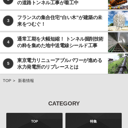
の道路トンネル工事が着工中
なお、個人情報の取り扱いを第三者に委託する場合で
あっても、お客様の個人情報の安全管理が図れるよ
う、当社は当該委託先に対して、必要かつ適切な監督
フランスの集合住宅“白い木”が建築の未
3
を行います。
来をつむぐ！
ご注意
当社が運営するインターネット上のwebサイトには、
通常工期を大幅短縮！ トンネル掘削技術
4
外部へのリンクが含まれている場合があります。この
の粋を集めた地中送電線シールド工事
ような外部のwebサイトにおいてのお客様の個人情報
の取り扱いについては、当社では責任を負いかねます
東京電力リニューアブルパワーが進める
のでご注意ください。 また、当社が発行する雑誌等の
5
水力発電所のリプレースとは
商品において、広告などにより当社以外の第三者が独
自に個人情報を収集する場合がございます。このよう
な場合のお客様の個人情報の取り扱いにつきまして
TOP
新着情報
も、当社では責任を負いかねますのでご注意くださ
い。
お問合せについて
CATEGORY
お客様よりご提供いただきました個人情報は、法令の
定めるところにより、お客様より、その利用目的、開
示、訂正、追加、削除、利用停止、消去、第三者への
TOP
特集
提供の停止などを申し出ることができます。お申し出