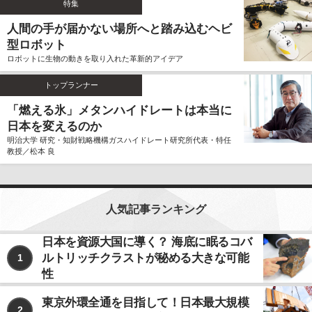
特集
ません。
人間の手が届かない場所へと踏み込むヘビ
個人情報の利用、管理について
型ロボット
当社では、お客様よりご提供いただきました個人情報
ロボットに生物の動きを取り入れた革新的アイデア
を厳重に保管、管理し、個人情報の漏洩、滅失、毀損
を防止するため、必要かつ適切な安全管理措置を講じ
トップランナー
ます。
お客様よりご提供いただきました個人情報は、その利
「燃える氷」メタンハイドレートは本当に
用目的の達成に必要な範囲内において、正確かつ最新
日本を変えるのか
の内容に保つよう努力するものとします。
明治大学 研究・知財戦略機構ガスハイドレート研究所代表・特任
教授／松本 良
個人情報の第三者への開示、提供について
当社は、お客様よりご提供いただきました個人情報
を、上記ならびに下記に該当する場合を除いて、お客
様の事前のご同意をいただくことなく、お客様よりご
人気記事ランキング
提供いただいた個人情報を第三者に開示、提供いたし
ません。
日本を資源大国に導く？ 海底に眠るコバ
ルトリッチクラストが秘める大きな可能
1
利用目的の遂行のため、個人情報の取り扱いを第
三者に委託する場合
性
法令に基づく場合
東京外環全通を目指して！日本最大規模
2