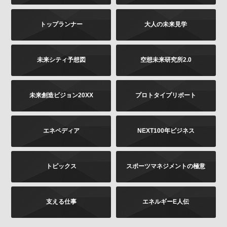
は書面に下記の内容をご記載いただき、お客様が本人
であることを証明するもの（免許証あるいはパスポー
トップランナー
大人の未来見学
トなどのコピー）を同封のうえ、郵送にて下記までお
願いします。お申し出内容の確認後、法令に基づき、
適正に対応いたします。
その他当社の個人情報の取扱いに関するお問い合せ、
未来シティ予想図
空想未来研究所2.0
苦情につきましても、以下の宛先にてお受けしており
ます。
未来創造ビジョン20XX
プロトタイプリポート
お問い合せの内容（確認、訂正、削除など。訂正
の場合は訂正内容もご記載ください）
ご提供いただいた時期、方法など
エネペディア
NEXT100年ビジネス
お客様のご連絡先（ご住所、ご名前）
ご送付先：
トピックス
スポーツマネジメントの極意
〒102-8177 東京都千代田区富士見2-13-3
株式会社KADOKAWA
個人情報お問合せ係
支える仕事
エネルギーE人伝
プライバシーポリシーの変更
当社は、このプライバシーポリシーの全部又は一部を