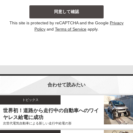
当社は、主に以下の場合にお客様から個人情報を収集
しております。収集した個人情報の利用目的について
は以下の通りです。その他、個別の利用目的がある場
This site is protected by reCAPTCHA and the Google
Privacy
合には、その都度明示しております。
Policy
and
Terms of Service
apply.
お問い合わせに対して回答する場合
当サイトにおける新コンテンツなどの参考とさせ
ていただく場合
いずれの収集の場合においても、個人情報を集計して
個人を識別することができない統計的な資料を作成す
るために、個人情報を利用する場合がございます。こ
の資料自体は、統計的な資料であり、個人を識別する
合わせて読みたい
ことができる個人情報は含まれません。
当社は、個人情報の収集に際し、利用目的などを偽っ
てお客様から個人情報を収集することはいたしませ
トピックス
ん。また、不正な手段により個人情報を収集すること
世界初！道路から走行中の自動車へのワイ
もいたしません。
ヤレス給電に成功
お客様よりご提供いただきました個人情報は、法令の
次世代電気自動車による新しい走行中給電の形
定めのある場合を除いて、お客様の事前のご同意をい
ただくことなく、予め明示した利用目的以外に使用し