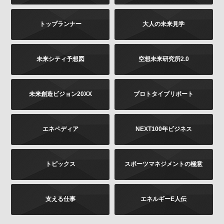
は書面に下記の内容をご記載いただき、お客様が本人
であることを証明するもの（免許証あるいはパスポー
トップランナー
大人の未来見学
トなどのコピー）を同封のうえ、郵送にて下記までお
願いします。お申し出内容の確認後、法令に基づき、
適正に対応いたします。
その他当社の個人情報の取扱いに関するお問い合せ、
未来シティ予想図
空想未来研究所2.0
苦情につきましても、以下の宛先にてお受けしており
ます。
未来創造ビジョン20XX
プロトタイプリポート
お問い合せの内容（確認、訂正、削除など。訂正
の場合は訂正内容もご記載ください）
ご提供いただいた時期、方法など
エネペディア
NEXT100年ビジネス
お客様のご連絡先（ご住所、ご名前）
ご送付先：
トピックス
スポーツマネジメントの極意
〒102-8177 東京都千代田区富士見2-13-3
株式会社KADOKAWA
個人情報お問合せ係
支える仕事
エネルギーE人伝
プライバシーポリシーの変更
当社は、このプライバシーポリシーの全部又は一部を