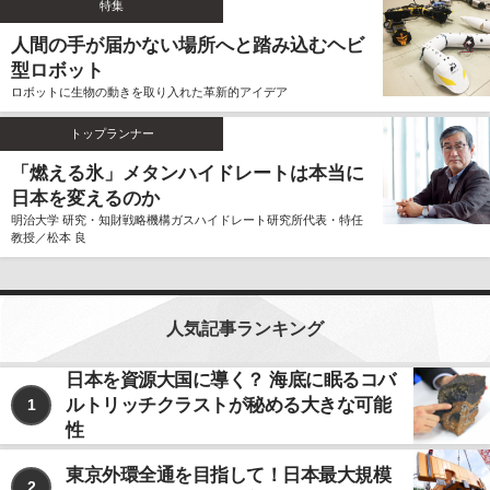
特集
ません。
人間の手が届かない場所へと踏み込むヘビ
個人情報の利用、管理について
型ロボット
当社では、お客様よりご提供いただきました個人情報
ロボットに生物の動きを取り入れた革新的アイデア
を厳重に保管、管理し、個人情報の漏洩、滅失、毀損
を防止するため、必要かつ適切な安全管理措置を講じ
トップランナー
ます。
お客様よりご提供いただきました個人情報は、その利
「燃える氷」メタンハイドレートは本当に
用目的の達成に必要な範囲内において、正確かつ最新
日本を変えるのか
の内容に保つよう努力するものとします。
明治大学 研究・知財戦略機構ガスハイドレート研究所代表・特任
教授／松本 良
個人情報の第三者への開示、提供について
当社は、お客様よりご提供いただきました個人情報
を、上記ならびに下記に該当する場合を除いて、お客
様の事前のご同意をいただくことなく、お客様よりご
人気記事ランキング
提供いただいた個人情報を第三者に開示、提供いたし
ません。
日本を資源大国に導く？ 海底に眠るコバ
ルトリッチクラストが秘める大きな可能
1
利用目的の遂行のため、個人情報の取り扱いを第
三者に委託する場合
性
法令に基づく場合
東京外環全通を目指して！日本最大規模
2