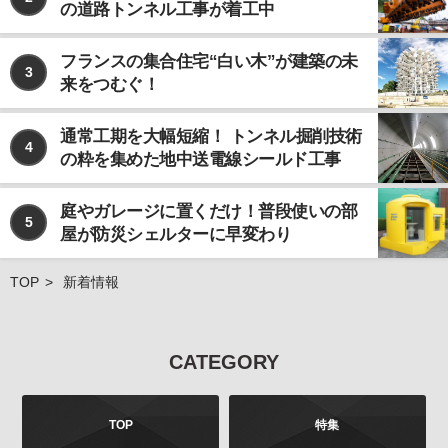
の道路トンネル工事が着工中
なお、個人情報の取り扱いを第三者に委託する場合で
あっても、お客様の個人情報の安全管理が図れるよ
う、当社は当該委託先に対して、必要かつ適切な監督
フランスの集合住宅“白い木”が建築の未
3
を行います。
来をつむぐ！
ご注意
当社が運営するインターネット上のwebサイトには、
通常工期を大幅短縮！ トンネル掘削技術
4
外部へのリンクが含まれている場合があります。この
の粋を集めた地中送電線シールド工事
ような外部のwebサイトにおいてのお客様の個人情報
の取り扱いについては、当社では責任を負いかねます
庭やガレージに置くだけ！普段使いの部
のでご注意ください。 また、当社が発行する雑誌等の
5
屋が防災シェルターに早変わり
商品において、広告などにより当社以外の第三者が独
自に個人情報を収集する場合がございます。このよう
な場合のお客様の個人情報の取り扱いにつきまして
TOP
新着情報
も、当社では責任を負いかねますのでご注意くださ
い。
お問合せについて
CATEGORY
お客様よりご提供いただきました個人情報は、法令の
定めるところにより、お客様より、その利用目的、開
示、訂正、追加、削除、利用停止、消去、第三者への
TOP
特集
提供の停止などを申し出ることができます。お申し出