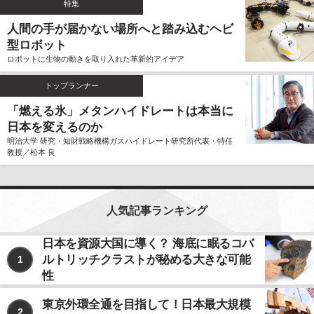
特集
ません。
人間の手が届かない場所へと踏み込むヘビ
個人情報の利用、管理について
型ロボット
当社では、お客様よりご提供いただきました個人情報
ロボットに生物の動きを取り入れた革新的アイデア
を厳重に保管、管理し、個人情報の漏洩、滅失、毀損
を防止するため、必要かつ適切な安全管理措置を講じ
トップランナー
ます。
お客様よりご提供いただきました個人情報は、その利
「燃える氷」メタンハイドレートは本当に
用目的の達成に必要な範囲内において、正確かつ最新
日本を変えるのか
の内容に保つよう努力するものとします。
明治大学 研究・知財戦略機構ガスハイドレート研究所代表・特任
教授／松本 良
個人情報の第三者への開示、提供について
当社は、お客様よりご提供いただきました個人情報
を、上記ならびに下記に該当する場合を除いて、お客
様の事前のご同意をいただくことなく、お客様よりご
人気記事ランキング
提供いただいた個人情報を第三者に開示、提供いたし
ません。
日本を資源大国に導く？ 海底に眠るコバ
ルトリッチクラストが秘める大きな可能
1
利用目的の遂行のため、個人情報の取り扱いを第
三者に委託する場合
性
法令に基づく場合
東京外環全通を目指して！日本最大規模
2