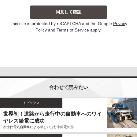
当社は、主に以下の場合にお客様から個人情報を収集
しております。収集した個人情報の利用目的について
は以下の通りです。その他、個別の利用目的がある場
This site is protected by reCAPTCHA and the Google
Privacy
合には、その都度明示しております。
Policy
and
Terms of Service
apply.
お問い合わせに対して回答する場合
当サイトにおける新コンテンツなどの参考とさせ
ていただく場合
いずれの収集の場合においても、個人情報を集計して
個人を識別することができない統計的な資料を作成す
るために、個人情報を利用する場合がございます。こ
の資料自体は、統計的な資料であり、個人を識別する
合わせて読みたい
ことができる個人情報は含まれません。
当社は、個人情報の収集に際し、利用目的などを偽っ
てお客様から個人情報を収集することはいたしませ
トピックス
ん。また、不正な手段により個人情報を収集すること
世界初！道路から走行中の自動車へのワイ
もいたしません。
ヤレス給電に成功
お客様よりご提供いただきました個人情報は、法令の
次世代電気自動車による新しい走行中給電の形
定めのある場合を除いて、お客様の事前のご同意をい
ただくことなく、予め明示した利用目的以外に使用し