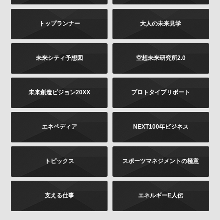
は書面に下記の内容をご記載いただき、お客様が本人
であることを証明するもの（免許証あるいはパスポー
トップランナー
大人の未来見学
トなどのコピー）を同封のうえ、郵送にて下記までお
願いします。お申し出内容の確認後、法令に基づき、
適正に対応いたします。
その他当社の個人情報の取扱いに関するお問い合せ、
未来シティ予想図
空想未来研究所2.0
苦情につきましても、以下の宛先にてお受けしており
ます。
未来創造ビジョン20XX
プロトタイプリポート
お問い合せの内容（確認、訂正、削除など。訂正
の場合は訂正内容もご記載ください）
ご提供いただいた時期、方法など
エネペディア
NEXT100年ビジネス
お客様のご連絡先（ご住所、ご名前）
ご送付先：
トピックス
スポーツマネジメントの極意
〒102-8177 東京都千代田区富士見2-13-3
株式会社KADOKAWA
個人情報お問合せ係
支える仕事
エネルギーE人伝
プライバシーポリシーの変更
当社は、このプライバシーポリシーの全部又は一部を