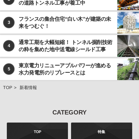
の道路トンネル工事が着工中
なお、個人情報の取り扱いを第三者に委託する場合で
あっても、お客様の個人情報の安全管理が図れるよ
う、当社は当該委託先に対して、必要かつ適切な監督
フランスの集合住宅“白い木”が建築の未
3
を行います。
来をつむぐ！
ご注意
当社が運営するインターネット上のwebサイトには、
通常工期を大幅短縮！ トンネル掘削技術
4
外部へのリンクが含まれている場合があります。この
の粋を集めた地中送電線シールド工事
ような外部のwebサイトにおいてのお客様の個人情報
の取り扱いについては、当社では責任を負いかねます
東京電力リニューアブルパワーが進める
のでご注意ください。 また、当社が発行する雑誌等の
5
水力発電所のリプレースとは
商品において、広告などにより当社以外の第三者が独
自に個人情報を収集する場合がございます。このよう
な場合のお客様の個人情報の取り扱いにつきまして
TOP
新着情報
も、当社では責任を負いかねますのでご注意くださ
い。
お問合せについて
CATEGORY
お客様よりご提供いただきました個人情報は、法令の
定めるところにより、お客様より、その利用目的、開
示、訂正、追加、削除、利用停止、消去、第三者への
TOP
特集
提供の停止などを申し出ることができます。お申し出