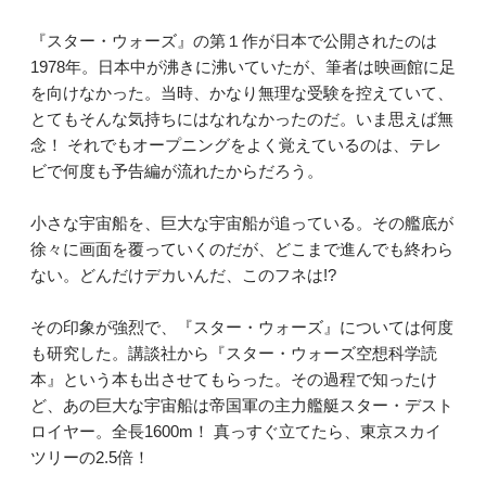
『スター・ウォーズ』の第１作が日本で公開されたのは
1978年。日本中が沸きに沸いていたが、筆者は映画館に足
を向けなかった。当時、かなり無理な受験を控えていて、
とてもそんな気持ちにはなれなかったのだ。いま思えば無
念！ それでもオープニングをよく覚えているのは、テレ
ビで何度も予告編が流れたからだろう。
小さな宇宙船を、巨大な宇宙船が追っている。その艦底が
徐々に画面を覆っていくのだが、どこまで進んでも終わら
ない。どんだけデカいんだ、このフネは!?
その印象が強烈で、『スター・ウォーズ』については何度
も研究した。講談社から『スター・ウォーズ空想科学読
本』という本も出させてもらった。その過程で知ったけ
ど、あの巨大な宇宙船は帝国軍の主力艦艇スター・デスト
ロイヤー。全長1600m！ 真っすぐ立てたら、東京スカイ
ツリーの2.5倍！