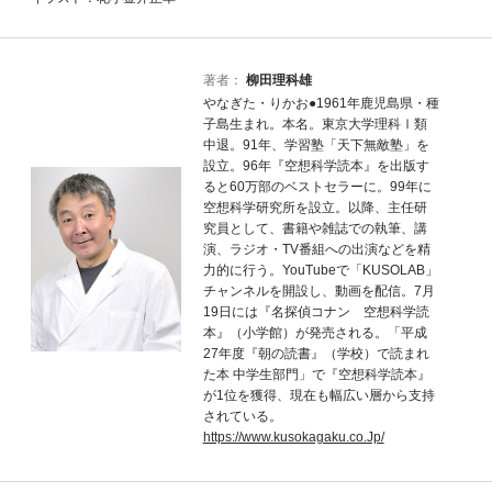
著者：
柳田理科雄
やなぎた・りかお●1961年鹿児島県・種
子島生まれ。本名。東京大学理科Ⅰ類
中退。91年、学習塾「天下無敵塾」を
設立。96年『空想科学読本』を出版す
ると60万部のベストセラーに。99年に
空想科学研究所を設立。以降、主任研
究員として、書籍や雑誌での執筆、講
演、ラジオ・TV番組への出演などを精
力的に行う。YouTubeで「KUSOLAB」
チャンネルを開設し、動画を配信。7月
19日には『名探偵コナン 空想科学読
本』（小学館）が発売される。「平成
27年度『朝の読書』（学校）で読まれ
た本 中学生部門」で『空想科学読本』
が1位を獲得、現在も幅広い層から支持
されている。
https://www.kusokagaku.co.Jp/