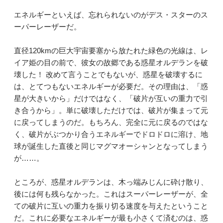
エネルギーといえば、忘れられないのがデス・スターのス
ーパーレーザーだ。
直径120kmの巨大宇宙要塞から放たれた緑色の光線は、レ
イア姫の目の前で、彼女の故郷である惑星オルデランを破
壊した！ 改めて言うことでもないが、惑星を破壊するに
は、とてつもないエネルギーが必要だ。その理由は、「惑
星が大きいから」だけではなく、「破片が互いの重力で引
き合うから」。単に破壊しただけでは、破片が集まって元
に戻ってしまうのだ。もちろん、完全に元に戻るのではな
く、破片がぶつかり合うエネルギーでドロドロに溶け、地
球が誕生した直後と同じマグマオーシャンとなってしまう
が……。
ところが、惑星オルデランは、木っ端みじんに砕け散り、
後には何も残らなかった。これはスーパーレーザーが、全
ての破片に互いの重力を振り切る速度を与えたということ
だ。これに必要なエネルギーが最も小さくて済むのは、惑