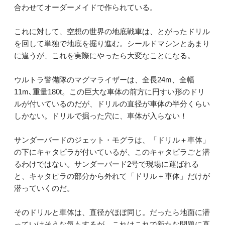
合わせてオーダーメイドで作られている。
これに対して、空想の世界の地底戦車は、とがったドリル
を回して単独で地底を掘り進む。シールドマシンとあまり
に違うが、これを実際にやったら大変なことになる。
ウルトラ警備隊のマグマライザーは、全長24m、全幅
11m､重量180t。この巨大な車体の前方に円すい形のドリ
ルが付いているのだが、ドリルの直径が車体の半分くらい
しかない。ドリルで掘った穴に、車体が入らない！
サンダーバードのジェット・モグラは、「ドリル＋車体」
の下にキャタピラが付いているが、このキャタピラごと潜
るわけではない。サンダーバード2号で現場に運ばれる
と、キャタピラの部分から外れて「ドリル＋車体」だけが
潜っていくのだ。
そのドリルと車体は、直径がほぼ同じ。だったら地面に潜
っていけそうな気もするが、これはこれで新たな問題に直