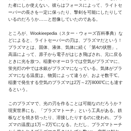
た者にしか使えない。彼らはフォースによって、ライトセ
ーバーの長さを一定に保ったり、撃剣を可能にしたりして
いるのだろうか……と想像していたのである。
ところが、Wookieepedia（スター・ウォーズ百科事典）な
どによると、ライトセーバーの刃は、プラズマだという！
プラズマとは、固体、液体、気体に続く「第4の状態」。
高温によって、原子から電子がはじき飛ばされ、元に戻る
ときに光を放つ。稲妻やオーロラでは空気がプラズマに、
蛍光灯の中では水銀がプラズマになっている。気体がプラ
ズマになる温度は、物質によって違うが、およそ数千℃。
稲妻で発生する空気のプラズマは2万～2万8000℃にも達す
るという。
このプラズマで、光の刃を作ることは可能なのだろうか？
現実世界にも、「プラズマトーチ」という工具がある。鉄
板などを焼き切ったり、溶接したりするのに使われ、プラ
ズマの温度は1万～2万℃になる。ただし、プラズマトーチ