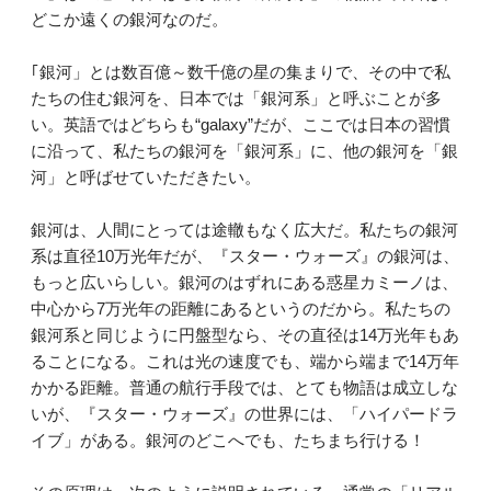
どこか遠くの銀河なのだ。
｢銀河」とは数百億～数千億の星の集まりで、その中で私
たちの住む銀河を、日本では「銀河系」と呼ぶことが多
い。英語ではどちらも“galaxy”だが、ここでは日本の習慣
に沿って、私たちの銀河を「銀河系」に、他の銀河を「銀
河」と呼ばせていただきたい。
銀河は、人間にとっては途轍もなく広大だ。私たちの銀河
系は直径10万光年だが、『スター・ウォーズ』の銀河は、
もっと広いらしい。銀河のはずれにある惑星カミーノは、
中心から7万光年の距離にあるというのだから。私たちの
銀河系と同じように円盤型なら、その直径は14万光年もあ
ることになる。これは光の速度でも、端から端まで14万年
かかる距離。普通の航行手段では、とても物語は成立しな
いが、『スター・ウォーズ』の世界には、「ハイパードラ
イブ」がある。銀河のどこへでも、たちまち行ける！