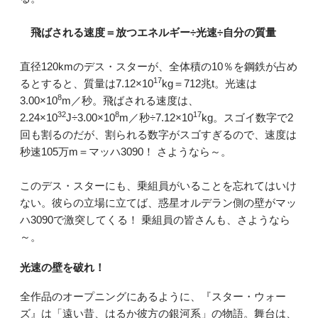
飛ばされる速度＝放つエネルギー÷光速÷自分の質量
直径120kmのデス・スターが、全体積の10％を鋼鉄が占め
17
るとすると、質量は7.12×10
kg＝712兆t。光速は
8
3.00×10
m／秒。飛ばされる速度は、
32
8
17
2.24×10
J÷3.00×10
m／秒÷7.12×10
kg。スゴイ数字で2
回も割るのだが、割られる数字がスゴすぎるので、速度は
秒速105万m＝マッハ3090！ さようなら～。
このデス・スターにも、乗組員がいることを忘れてはいけ
ない。彼らの立場に立てば、惑星オルデラン側の壁がマッ
ハ3090で激突してくる！ 乗組員の皆さんも、さようなら
～。
光速の壁を破れ！
全作品のオープニングにあるように、『スター・ウォー
ズ』は「遠い昔、はるか彼方の銀河系」の物語。舞台は、