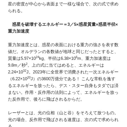
星の密度が中心から表面まで一様な場合で、次の式で求め
られる。
惑星を破壊するエネルギー＝3／5×惑星質量×惑星半径×
重力加速度
重力加速度とは、惑星の表面における重力の強さを表す数
値だ。オルデランの各数値が地球と同じだったとすると、
24
6
質量は5.97×10
kg、半径は6.38×10
m、重力加速度は
2
9.8m／秒
。上の式に当てはめると、エネルギーは
32
2.24×10
J。2023年に全世界で消費された一次エネルギー
20
（6.22×10
J）の3600万億分である！ こんな常軌を逸す
るエネルギーを放ったら、デス・スター自身もタダでは済
まない。作用・反作用の法則によって、エネルギーを放っ
た反作用で、後ろに飛ばされるからだ。
レーザーとは、光の位相（山と谷）をそろえて放つもの。
光の場合、反作用で飛ばされる速度は、次の式で求められ
る。