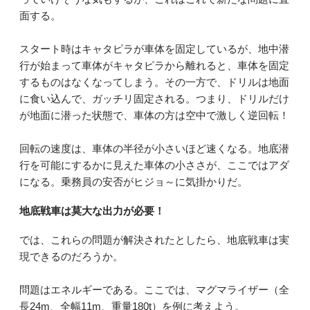
面する。
スタート時はキャタピラが車体を固定しているが、地中潜
行が始まって車体がキャタピラから離れると、車体を固定
するものはなくなってしまう。その一方で、ドリルは地面
に食い込んで、ガッチリ固定される。つまり、ドリルだけ
が地面に潜った状態で、車体の方は空中で激しく逆回転！
回転の速度は、車体の半径が小さいほど速くなる。地底潜
行を可能にするかに見えた車体の小ささが、ここではアダ
になる。乗務員の安否がヒジョ～に気掛かりだ。
地底戦車は莫大な出力が必要！
では、これらの問題が解決されたとしたら、地底戦車は実
現できるのだろうか。
問題はエネルギーである。ここでは、マグマライザー（全
長24m、全幅11m、重量180t）を例に考えよう。