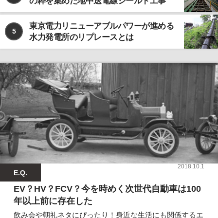
の粋を集めた地中送電線シールド工事
東京電力リニューアブルパワーが進める
5
水力発電所のリプレースとは
2018.10.1
E.Q.
EV？HV？FCV？今を時めく次世代自動車は100
年以上前に存在した
飲み会や朝礼ネタにぴったり！身近な生活にも関係するエ