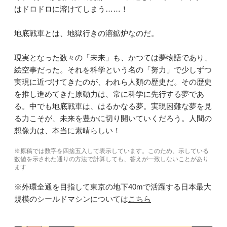
はドロドロに溶けてしまう……！
地底戦車とは、地獄行きの溶鉱炉なのだ。
現実となった数々の「未来」も、かつては夢物語であり、
絵空事だった。それを科学という名の「努力」で少しずつ
実現に近づけてきたのが、われら人類の歴史だ。その歴史
を推し進めてきた原動力は、常に科学に先行する夢であ
る。中でも地底戦車は、はるかなる夢。実現困難な夢を見
る力こそが、未来を豊かに切り開いていくだろう。人間の
想像力は、本当に素晴らしい！
※原稿では数字を四捨五入して表示しています。このため、示している
数値を示された通りの方法で計算しても、答えが一致しないことがあり
ます
※外環全通を目指して東京の地下40mで活躍する日本最大
規模のシールドマシンについては
こちら