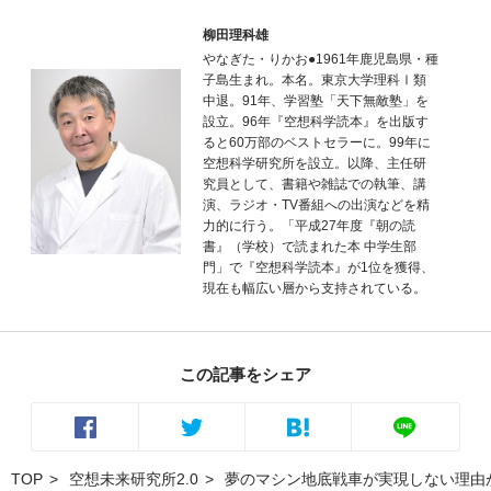
柳田理科雄
やなぎた・りかお●1961年鹿児島県・種
子島生まれ。本名。東京大学理科Ⅰ類
中退。91年、学習塾「天下無敵塾」を
設立。96年『空想科学読本』を出版す
ると60万部のベストセラーに。99年に
空想科学研究所を設立。以降、主任研
究員として、書籍や雑誌での執筆、講
演、ラジオ・TV番組への出演などを精
力的に行う。「平成27年度『朝の読
書』（学校）で読まれた本 中学生部
門」で『空想科学読本』が1位を獲得、
現在も幅広い層から支持されている。
この記事をシェア
TOP
空想未来研究所2.0
夢のマシン地底戦車が実現しない理由