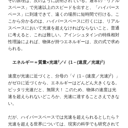
その原理は、次のように説明されている。通常の「リアル
スペース」で光速以上のスピードを出すと、「ハイパース
ペース」に到達できて、遠くの場所に短時間で行ける。こ
こから分かるのは、ハイパースペースに行くには、リアル
スペースにおいて光速を超えなければならないこと。普通
に考えると、これは難しい。アインシュタインの特殊相対
性理論によれば、物体が持つエネルギーは、次の式で求め
られる。
2
2
エネルギー＝質量×光速
／√｛1－(速度／光速)
｝
2
速度が光速に近づくと、分母の「√｛1－(速度／光速)
｝」
がゼロに近づくから、エネルギーはどんどん大きくなる。
ピッタリ光速だと、無限大！ このため、物体の速度は光
速を超えられないどころか、光速に達することさえできな
い。
だが、ハイパースペースでは光速を超えられるとしたら？
光速を超える世界については、現実の科学でも研究されて