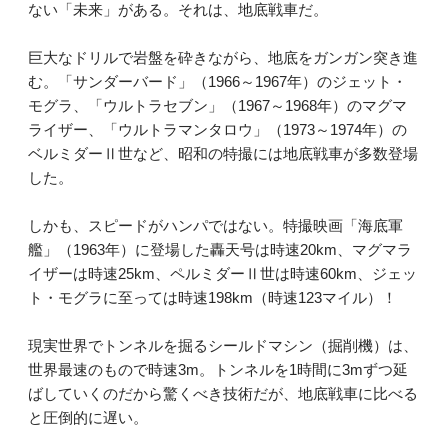
ない「未来」がある。それは、地底戦車だ。
巨大なドリルで岩盤を砕きながら、地底をガンガン突き進
む。「サンダーバード」（1966～1967年）のジェット・
モグラ、「ウルトラセブン」（1967～1968年）のマグマ
ライザー、「ウルトラマンタロウ」（1973～1974年）の
ベルミダーⅡ世など、昭和の特撮には地底戦車が多数登場
した。
しかも、スピードがハンパではない。特撮映画「海底軍
艦」（1963年）に登場した轟天号は時速20km、マグマラ
イザーは時速25km、ペルミダーⅡ世は時速60km、ジェッ
ト・モグラに至っては時速198km（時速123マイル）！
現実世界でトンネルを掘るシールドマシン（掘削機）は、
世界最速のもので時速3m。トンネルを1時間に3mずつ延
ばしていくのだから驚くべき技術だが、地底戦車に比べる
と圧倒的に遅い。