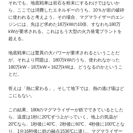
それでも、地底戦車は岩石を粉末にするわけではないか
ら、ここでは消費したエネルギーのうち、10％が岩の破砕
に使われると考えよう。その場合、マグマライザーのエン
ジンには、先ほど求めた18万kWの10倍、すなわち180万
kWが要求される。これはもう大型の火力発電プラントを
超える。
地底戦車には驚異の大パワーが要求されるということだ
が、それより問題は、180万kWのうち、使われなかった
180万kW－18万kW＝162万kWは、どうなるのかというこ
とだ。
答えは「熱に変わる」。そして地下では、熱の逃げ場はど
こにもない。
この結果、180tのマグマライザーが鉄でできているとした
ら、温度は1秒に20℃ずつ上がっていく。地上の気温が
20℃なら、1秒後に40℃、2秒後に60℃、4秒後に100℃とな
り、1分16秒後に鉄の融点1536℃に達し、マグマライザー