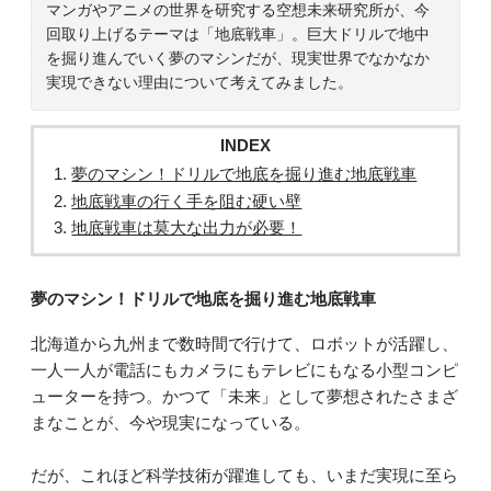
マンガやアニメの世界を研究する空想未来研究所が、今
回取り上げるテーマは「地底戦車」。巨大ドリルで地中
を掘り進んでいく夢のマシンだが、現実世界でなかなか
実現できない理由について考えてみました。
INDEX
夢のマシン！ドリルで地底を掘り進む地底戦車
地底戦車の行く手を阻む硬い壁
地底戦車は莫大な出力が必要！
夢のマシン！ドリルで地底を掘り進む地底戦車
北海道から九州まで数時間で行けて、ロボットが活躍し、
一人一人が電話にもカメラにもテレビにもなる小型コンピ
ューターを持つ。かつて「未来」として夢想されたさまざ
まなことが、今や現実になっている。
だが、これほど科学技術が躍進しても、いまだ実現に至ら