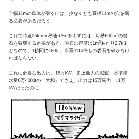
全幅11mの車体が潜るには、少なくとも直径11mの穴を掘
る必要があるだろう。
3
これで時速25km＝秒速6.9mを出すには、毎秒660m
の岩
3
石を破壊する必要がある。岩石の密度は1m
あたり2.7tほ
どなので、1秒間に1800t、自重の10倍もの岩石を砕かなけ
ればならない。
これに必要な出力は、18万kW。史上最大の戦艦、基準排
水量6万4000tの「大和」でさえ、出力は15万馬力＝11万
kWだったのに。