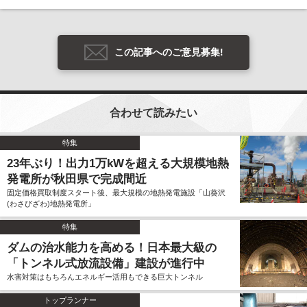
この記事へのご意見募集!
合わせて読みたい
特集
23年ぶり！出力1万kWを超える大規模地熱
発電所が秋田県で完成間近
固定価格買取制度スタート後、最大規模の地熱発電施設「山葵沢
(わさびざわ)地熱発電所」
特集
ダムの治水能力を高める！日本最大級の
「トンネル式放流設備」建設が進行中
水害対策はもちろんエネルギー活用もできる巨大トンネル
トップランナー