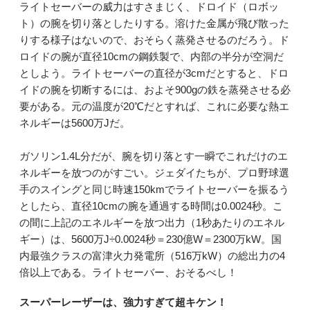
ライトセーバーの威力はすさまじく、ドロイド（ロボッ
ト）の腕を切り落としたりする。溶けた金属が飛び散った
りする様子はないので、おそらく蒸発させるのだろう。ド
ロイドの腕が直径10cmの鋼鉄製で、内部の半分が空洞だ
としよう。ライトセーバーの直径が3cmだとすると、ドロ
イドの腕を切断するには、およそ900gの鉄を蒸発させる必
要がある。元の温度が20℃だとすれば、これに必要な熱エ
ネルギーは5600万Jだ。
ガソリン1.4L分だが、腕を切り落とす一瞬でこれだけのエ
ネルギーを放つのがすごい。ジェダイたちが、プロ野球選
手のスイングと同じ時速150kmでライトセーバーを振るう
としたら、直径10cmの腕を通過する時間は0.0024秒。こ
の間に上記のエネルギーを放つ出力（1秒あたりのエネル
ギー）は、5600万J÷0.0024秒＝230億W＝2300万kW。国
内最強クラスの富津火力発電所（516万kW）の総出力の4
倍以上である。ライトセーバー、おそるべし！
スーパーレーザーは、強力すぎて超キケン！