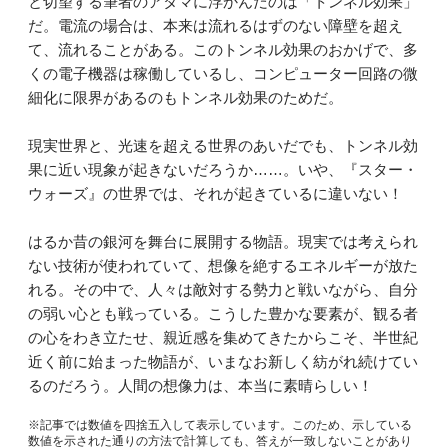
と切望する筆者のアタマに浮かんだのは「トンネル効果」
だ。電流の場合は、本来は流れるはずのない障壁を超え
て、流れることがある。このトンネル効果のおかげで、多
くの電子機器は稼働しているし、コンピューター回路の微
細化に限界があるのもトンネル効果のためだ。
現実世界と、光速を超える世界のあいだでも、トンネル効
果に近い現象が起きないだろうか……。いや、『スター・
ウォーズ』の世界では、それが起きているに違いない！
はるか昔の銀河を舞台に展開する物語。現実では考えられ
ない技術が使われていて、想像を絶するエネルギーが放た
れる。その中で、人々は敵対する勢力と戦いながら、自分
の弱い心とも戦っている。こうした豊かな要素が、観る者
の心をわき立たせ、親近感を集めてきたからこそ、半世紀
近く前に始まった物語が、いまなお新しく紡がれ続けてい
るのだろう。人間の想像力は、本当に素晴らしい！
※記事では数値を四捨五入して表示しています。このため、示している
数値を示された通りの方法で計算しても、答えが一致しないことがあり