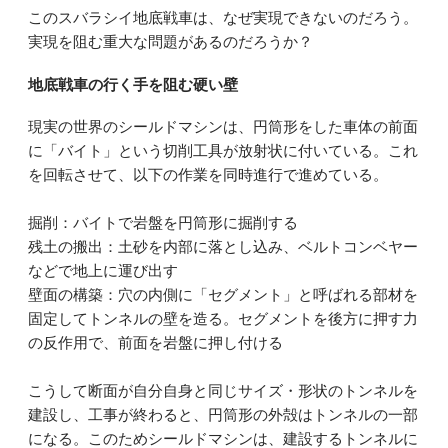
このスバラシイ地底戦車は、なぜ実現できないのだろう。
実現を阻む重大な問題があるのだろうか？
地底戦車の行く手を阻む硬い壁
現実の世界のシールドマシンは、円筒形をした車体の前面
に「バイト」という切削工具が放射状に付いている。これ
を回転させて、以下の作業を同時進行で進めている。
掘削：バイトで岩盤を円筒形に掘削する
残土の搬出：土砂を内部に落とし込み、ベルトコンベヤー
などで地上に運び出す
壁面の構築：穴の内側に「セグメント」と呼ばれる部材を
固定してトンネルの壁を造る。セグメントを後方に押す力
の反作用で、前面を岩盤に押し付ける
こうして断面が自分自身と同じサイズ・形状のトンネルを
建設し、工事が終わると、円筒形の外殻はトンネルの一部
になる。このためシールドマシンは、建設するトンネルに