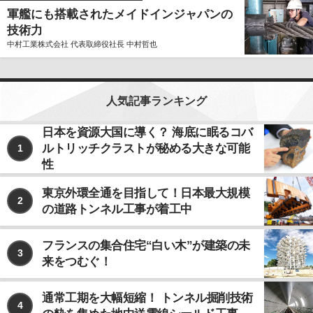
軍艦にも搭載されたメイドインジャパンの
技術力
中村工業株式会社 代表取締役社長 中村哲也
人気記事ランキング
日本を資源大国に導く？ 海底に眠るコバ
ルトリッチクラストが秘める大きな可能
1
性
東京外環全通を目指して！日本最大規模
2
の道路トンネル工事が着工中
フランスの集合住宅“白い木”が建築の未
3
来をつむぐ！
通常工期を大幅短縮！ トンネル掘削技術
4