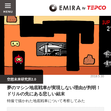
2018.5.30
空想未来研究所2.0
夢のマシン地底戦車が実現しない理由が判明！
ドリルの先にある悲しい結末
特撮で描かれた地底戦車について考察してみた