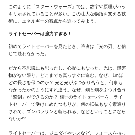
このように『スター・ウォーズ』では、数字や原理がハッ
キリ示されていることが多い。この壮大な物語を支える技
術に、エネルギーの観点から迫ってみよう。
ライトセーバーは強力すぎる！
初めてライトセーバーを見たとき、筆者は「光の刃」と信
じて疑わなかった。
だから不思議にも思ったし、心配にもなった。光は、障害
物がない限り、どこまでも真っすぐに進む。なぜ、1mほ
どの長さを保つのか？ 光と光がぶつかり合うと、何事も
なかったかのようにすれ違う。なぜ、剣と剣をぶつけ合う
「撃剣」ができるのか？ 相手のライトセーバーを、ライ
トセーバーで受け止めたつもりが、何の抵抗もなく素通り
されて、ズンバラリンと斬られる、などということになら
ないか!?
ライトセーバーは、ジェダイやシスなど、フォースを持っ