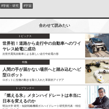
#学術・研究
#宇宙
合わせて読みたい
トピックス
世界初！道路から走行中の自動車へのワイ
ヤレス給電に成功
次世代電気自動車による新しい走行中給電の形
特集
人間の手が届かない場所へと踏み込むヘビ
型ロボット
ロボットに生物の動きを取り入れた革新的アイデア
トップランナー
「燃える氷」メタンハイドレートは本当に
日本を変えるのか
明治大学 研究・知財戦略機構ガスハイドレート研究所代表・特任