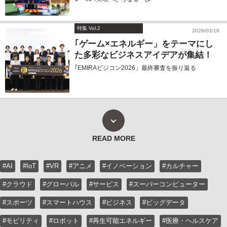
特集 Vol.2
2026/03/18
｢ゲーム×エネルギー」をテーマにし
た多彩なビジネスアイデアが集結！
｢EMIRAビジコン2026」最終審査を振り返る
READ MORE
#AI
#IoT
#VR
#アニメ
#イノベーション
#カルチャー
#クラウド
#グローバル
#サービス
#スーパーコンピューター
#スポーツ
#スマートハウス
#ビジネス
#ビッグデータ
#モビリティ
#ロボット
#再生可能エネルギー
#医療・ヘルスケア