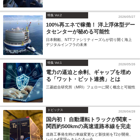
特集 Vol.2
2026/05/27
100%再エネで稼働！ 洋上浮体型デー
タセンターが秘める可能性
日本郵船、NTTファシリティーズらが切り開く海上
デジタルインフラの未来
特集 Vol.1
2026/05/26
電力の逼迫と余剰、ギャップを埋め
る「ワット・ビット連携」とは
三菱総合研究所（MRI）フェローに聞く概念と可能性
トピックス
2026/04/28
国内初！ 自動運転トラックが関東－
関西約500kmの高速道路本線を完走
道路工事発生時の車線変更など新技術をT2が開発、
レベル4実現へさらなる一歩