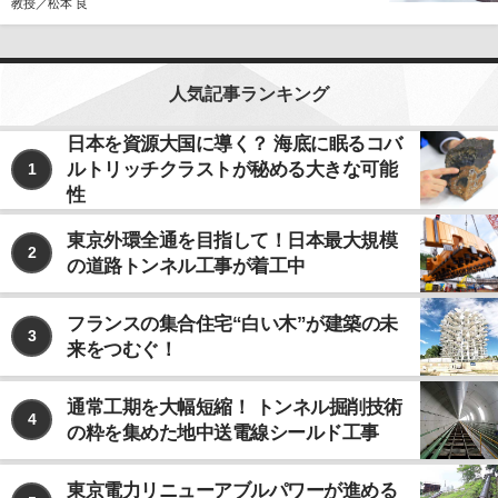
教授／松本 良
人気記事ランキング
日本を資源大国に導く？ 海底に眠るコバ
ルトリッチクラストが秘める大きな可能
1
性
東京外環全通を目指して！日本最大規模
2
の道路トンネル工事が着工中
フランスの集合住宅“白い木”が建築の未
3
来をつむぐ！
通常工期を大幅短縮！ トンネル掘削技術
4
の粋を集めた地中送電線シールド工事
東京電力リニューアブルパワーが進める