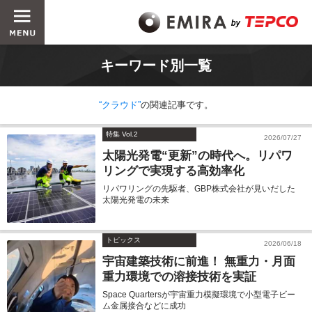
キーワード別一覧
“クラウド”
の関連記事です。
特集 Vol.2
2026/07/27
太陽光発電“更新”の時代へ。リパワ
リングで実現する高効率化
リパワリングの先駆者、GBP株式会社が見いだした
太陽光発電の未来
トピックス
2026/06/18
宇宙建築技術に前進！ 無重力・月面
重力環境での溶接技術を実証
Space Quartersが宇宙重力模擬環境で小型電子ビー
ム金属接合などに成功