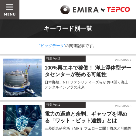
キーワード別一覧
“ビッグデータ”
の関連記事です。
特集 Vol.2
2026/05/27
100%再エネで稼働！ 洋上浮体型デー
タセンターが秘める可能性
日本郵船、NTTファシリティーズらが切り開く海上
デジタルインフラの未来
特集 Vol.1
2026/05/26
電力の逼迫と余剰、ギャップを埋め
る「ワット・ビット連携」とは
三菱総合研究所（MRI）フェローに聞く概念と可能性