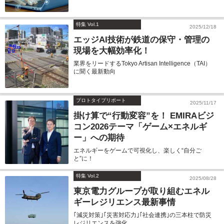
特集 Vol.1
2025/12/18
エッジAI技術が鉄道の保守・管理の
現場を大幅効率化！
業界をリードするTokyo Artisan Intelligence（TAI）
に聞く最新動向
プロトタイプリポート
2025/11/17
掛け算で“行動変容”を！ EMIRAビジ
コン2026テーマ「ゲーム×エネルギ
ー」への期待
エネルギーをゲームで可視化し、楽しく“自分ご
と”に！
特集 Vol.2
2025/08/28
東京電力グループが取り組むエネル
ギーレジリエンス最新事情
｢減災対策｣｢災害対応力｣｢社会連携｣の三本柱で防災
レジリエンスを強化