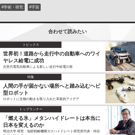
#学術・研究
#宇宙
合わせて読みたい
トピックス
世界初！道路から走行中の自動車へのワイ
ヤレス給電に成功
次世代電気自動車による新しい走行中給電の形
特集
人間の手が届かない場所へと踏み込むヘビ
型ロボット
ロボットに生物の動きを取り入れた革新的アイデア
トップランナー
「燃える氷」メタンハイドレートは本当に
日本を変えるのか
明治大学 研究・知財戦略機構ガスハイドレート研究所代表・特任