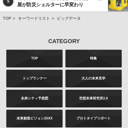
5
屋が防災シェルターに早変わり
TOP
キーワードリスト
ビッグデータ
CATEGORY
TOP
特集
トップランナー
大人の未来見学
未来シティ予想図
空想未来研究所2.0
未来創造ビジョン20XX
プロトタイプリポート