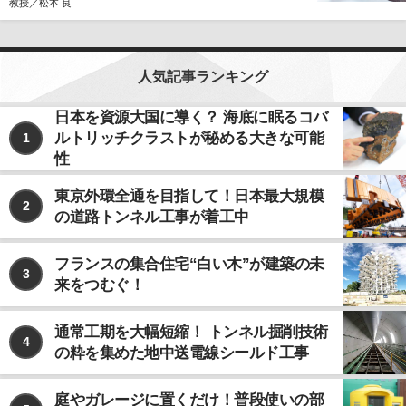
教授／松本 良
人気記事ランキング
日本を資源大国に導く？ 海底に眠るコバ
ルトリッチクラストが秘める大きな可能
1
性
東京外環全通を目指して！日本最大規模
2
の道路トンネル工事が着工中
フランスの集合住宅“白い木”が建築の未
3
来をつむぐ！
通常工期を大幅短縮！ トンネル掘削技術
4
の粋を集めた地中送電線シールド工事
庭やガレージに置くだけ！普段使いの部