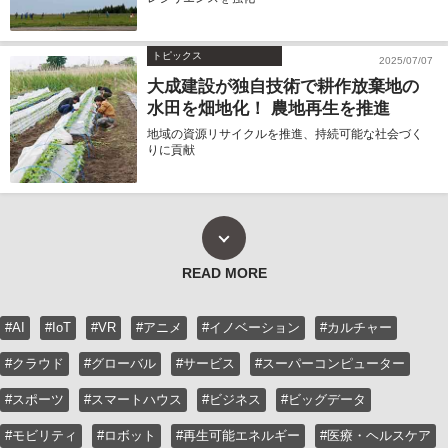
トピックス
2025/07/07
大成建設が独自技術で耕作放棄地の
水田を畑地化！ 農地再生を推進
地域の資源リサイクルを推進、持続可能な社会づく
りに貢献
READ MORE
#AI
#IoT
#VR
#アニメ
#イノベーション
#カルチャー
#クラウド
#グローバル
#サービス
#スーパーコンピューター
#スポーツ
#スマートハウス
#ビジネス
#ビッグデータ
#モビリティ
#ロボット
#再生可能エネルギー
#医療・ヘルスケア