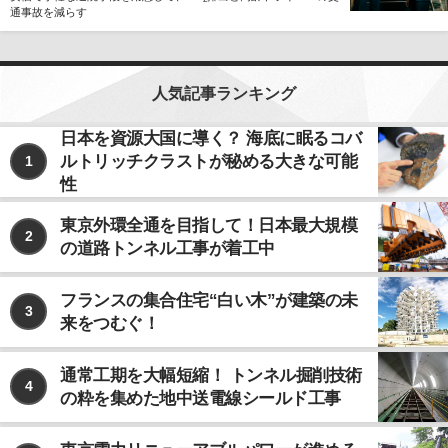
通事故を減らす
人気記事ランキング
日本を資源大国に導く？ 海底に眠るコバ
ルトリッチクラストが秘める大きな可能
1
性
東京外環全通を目指して！日本最大規模
2
の道路トンネル工事が着工中
フランスの集合住宅“白い木”が建築の未
3
来をつむぐ！
通常工期を大幅短縮！ トンネル掘削技術
4
の粋を集めた地中送電線シールド工事