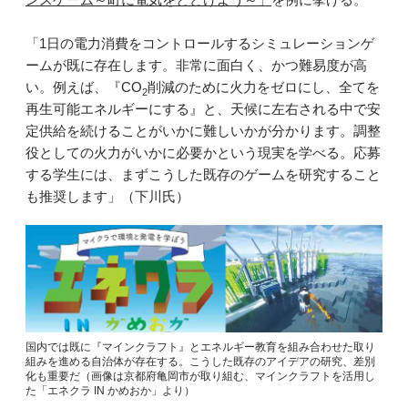
「1日の電力消費をコントロールするシミュレーションゲ
ームが既に存在します。非常に面白く、かつ難易度が高
い。例えば、『CO
削減のために火力をゼロにし、全てを
2
再生可能エネルギーにする』と、天候に左右される中で安
定供給を続けることがいかに難しいかが分かります。調整
役としての火力がいかに必要かという現実を学べる。応募
する学生には、まずこうした既存のゲームを研究すること
も推奨します」（下川氏）
国内では既に『マインクラフト』とエネルギー教育を組み合わせた取り
組みを進める自治体が存在する。こうした既存のアイデアの研究、差別
化も重要だ（画像は京都府亀岡市が取り組む、マインクラフトを活用し
た「エネクラ IN かめおか」より）