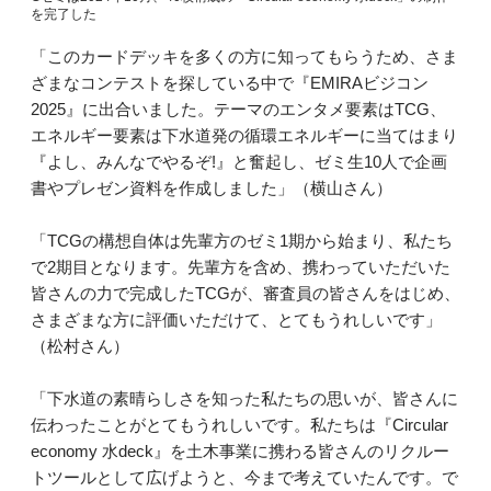
を完了した
「このカードデッキを多くの方に知ってもらうため、さま
ざまなコンテストを探している中で『EMIRAビジコン
2025』に出合いました。テーマのエンタメ要素はTCG、
エネルギー要素は下水道発の循環エネルギーに当てはまり
『よし、みんなでやるぞ!』と奮起し、ゼミ生10人で企画
書やプレゼン資料を作成しました」（横山さん）
「TCGの構想自体は先輩方のゼミ1期から始まり、私たち
で2期目となります。先輩方を含め、携わっていただいた
皆さんの力で完成したTCGが、審査員の皆さんをはじめ、
さまざまな方に評価いただけて、とてもうれしいです」
（松村さん）
「下水道の素晴らしさを知った私たちの思いが、皆さんに
伝わったことがとてもうれしいです。私たちは『Circular
economy 水deck』を土木事業に携わる皆さんのリクルー
トツールとして広げようと、今まで考えていたんです。で