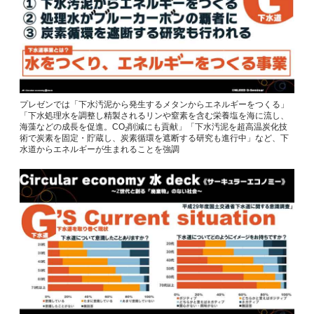
プレゼンでは「下水汚泥から発生するメタンからエネルギーをつくる」
「下水処理水を調整し精製されるリンや窒素を含む栄養塩を海に流し、
海藻などの成長を促進。CO
削減にも貢献」「下水汚泥を超高温炭化技
2
術で炭素を固定・貯蔵し、炭素循環を遮断する研究も進行中」など、下
水道からエネルギーが生まれることを強調