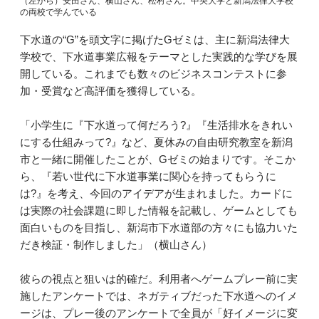
（左から）安田さん、横山さん、松村さん。中央大学と新潟法律大学校
の両校で学んでいる
下水道の“G”を頭文字に掲げたGゼミは、主に新潟法律大
学校で、下水道事業広報をテーマとした実践的な学びを展
開している。これまでも数々のビジネスコンテストに参
加・受賞など高評価を獲得している。
「小学生に『下水道って何だろう?』『生活排水をきれい
にする仕組みって?』など、夏休みの自由研究教室を新潟
市と一緒に開催したことが、Gゼミの始まりです。そこか
ら、『若い世代に下水道事業に関心を持ってもらうに
は?』を考え、今回のアイデアが生まれました。カードに
は実際の社会課題に即した情報を記載し、ゲームとしても
面白いものを目指し、新潟市下水道部の方々にも協力いた
だき検証・制作しました」（横山さん）
彼らの視点と狙いは的確だ。利用者へゲームプレー前に実
施したアンケートでは、ネガティブだった下水道へのイメ
ージは、プレー後のアンケートで全員が「好イメージに変