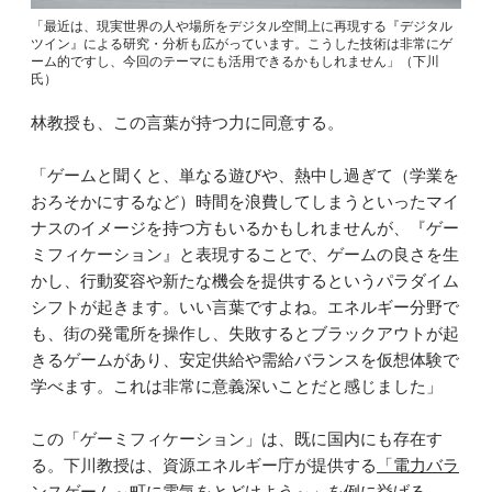
「最近は、現実世界の人や場所をデジタル空間上に再現する『デジタル
ツイン』による研究・分析も広がっています。こうした技術は非常にゲ
ーム的ですし、今回のテーマにも活用できるかもしれません」（下川
氏）
林教授も、この言葉が持つ力に同意する。
「ゲームと聞くと、単なる遊びや、熱中し過ぎて（学業を
おろそかにするなど）時間を浪費してしまうといったマイ
ナスのイメージを持つ方もいるかもしれませんが、『ゲー
ミフィケーション』と表現することで、ゲームの良さを生
かし、行動変容や新たな機会を提供するというパラダイム
シフトが起きます。いい言葉ですよね。エネルギー分野で
も、街の発電所を操作し、失敗するとブラックアウトが起
きるゲームがあり、安定供給や需給バランスを仮想体験で
学べます。これは非常に意義深いことだと感じました」
この「ゲーミフィケーション」は、既に国内にも存在す
る。下川教授は、資源エネルギー庁が提供する
「電力バラ
ンスゲーム～町に電気をとどけよう～」
を例に挙げる。