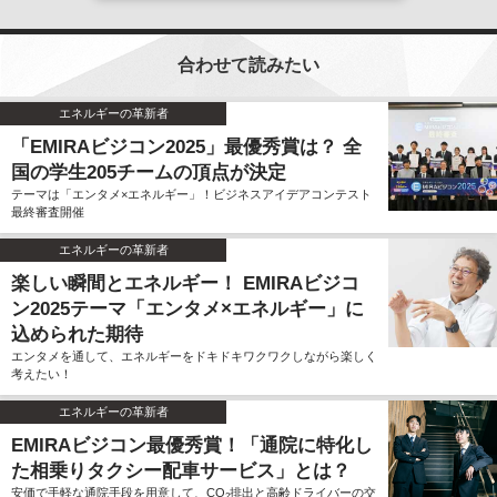
合わせて読みたい
エネルギーの革新者
「EMIRAビジコン2025」最優秀賞は？ 全
国の学生205チームの頂点が決定
テーマは「エンタメ×エネルギー」！ビジネスアイデアコンテスト
最終審査開催
エネルギーの革新者
楽しい瞬間とエネルギー！ EMIRAビジコ
ン2025テーマ「エンタメ×エネルギー」に
込められた期待
エンタメを通して、エネルギーをドキドキワクワクしながら楽しく
考えたい！
エネルギーの革新者
EMIRAビジコン最優秀賞！「通院に特化し
た相乗りタクシー配車サービス」とは？
安価で手軽な通院手段を用意して、CO
排出と高齢ドライバーの交
2