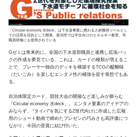
「Circular economy 水deck」は下水道事業に携わる人材獲得ツールとし
ての活用を目的として開発。新潟市では学生向けのエネルギー教育、市
職員研修にも使用されている
Gゼミは将来的に、全国の下水道部職員と連携し拡張パッ
クの作成を夢見ている。これは、カードの種類が増えるこ
とで、プレーヤー独自のデッキを構築するTCGの醍醐味
（だいごみ）を楽しむエンタメ性の補強を促す発想でもあ
る。
自治体限定カード、競技大会の開催など楽しみが膨らむ
「Circular economy 水deck」。エンタメ要素のアイデアの
みならず、 “タイパ”を気にするZ世代向けに作成した広報
用のショート動画で締めたプレゼンの巧みさも高評価につ
ながり、今回の受賞に結び付いた。