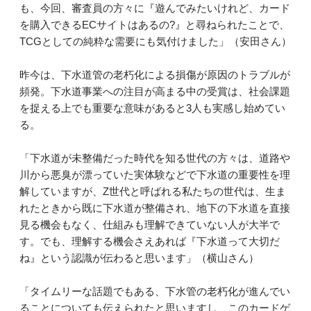
も、今回、審査員の方々に『遊んでみたいけれど、カード
を購入できるECサイトはあるの?』と尋ねられたことで、
TCGとしての純粋な需要にも気付けました」（安田さん）
昨今は、下水道管の老朽化による損傷が原因のトラブルが
頻発。下水道事業への注目が高まる中の受賞は、社会課題
を捉える上でも重要な意味があると3人も実感し始めてい
る。
「下水道が未整備だった時代を知る世代の方々は、道路や
川から悪臭が漂っていた実体験などで下水道の重要性を理
解していますが、Z世代と呼ばれる私たちの世代は、生ま
れたときから既に下水道が整備され、地下の下水道を直接
見る機会もなく、仕組みも理解できていない人が大半で
す。でも、理解する機会さえあれば『下水道って大切だ
ね』という認識が伝わると思います」（横山さん）
「タイムリーな話題でもある、下水管の老朽化が進んでい
ることについても伝えられたと思いますし、このカードゲ