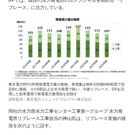
RPでは、既存の水力発電所のポテンシャルを高める「リ
プレース」に注力している。
東京電力RPの年間発電電力量の推移。発電量は例年100億kWh程度で安
定的に推移。その9割以上を水力発電で賄い、今後リプレース、DXを活
用した効率運用で発電電力量増加を目指す
資料提供：東京電力リニューアブルパワー株式会社
同社の水力部水力工事センター工事第一グループ 水力発
電所リプレース工事担当の神山氏は、リプレース実施の状
況を次のように話す。