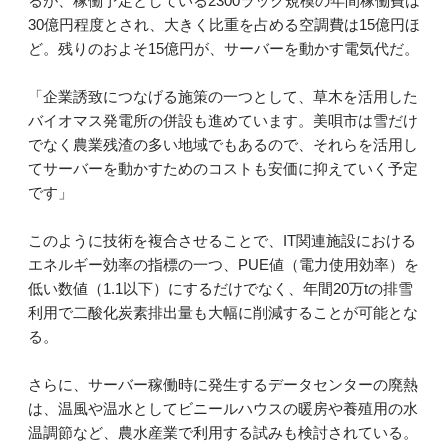
るが、稼働予定としている2300ラック規模の年間稼働費は
30億円程度とされ、大きく比重を占める空調費は15億円ほ
ど。残りのおよそ15億円が、サーバーを動かす電気代だ。
「企業誘致につなげる施策の一つとして、草木を活用した
バイオマス発電所の併設も進めています。美唄市は雪だけ
でなく農業残渣の多い地域でもあるので、それらを活用し
てサーバーを動かすためのコストも安価に抑えていく予定
です」
このように技術を複合させることで、IT関連施設における
エネルギー効率の指標の一つ、PUE値（電力使用効率）を
低い数値（1.1以下）にするだけでなく、年間20万tの排雪
利用で二酸化炭素排出量も大幅に削減することが可能とな
る。
さらに、サーバー稼働時に発生するデータセンターの廃熱
は、温風や温水としてビニールハウスの暖房や養殖用の水
温調節など、農水産業で利用する試みも検討されている。