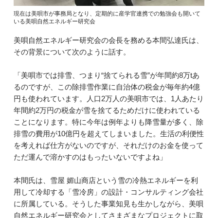
現在は美唄市が事務局となり、定期的に産学官連携での勉強会も開いて
いる美唄自然エネルギー研究会
美唄自然エネルギー研究会の会長を務める本間弘達氏は、
その背景について次のように話す。
「美唄市では排雪、つまり“捨てられる雪”が年間約8万tあ
るのですが、この除排雪作業に自治体の税金が毎年約4億
円も使われています。人口2万人の美唄市では、1人あたり
年間約2万円の税金が雪を捨てるためだけに使われている
ことになります。特に今年は例年よりも降雪量が多く、除
排雪の費用が10億円を超えてしまいました。生活の利便性
を考えれば仕方がないのですが、それだけのお金を使って
ただ運んで溶かすのはもったいないですよね」
本間氏は、雪屋 媚山商店という雪の冷熱エネルギーを利
用して冷却する「雪冷房」の設計・コンサルティング会社
に所属している。そうした事業知見も生かしながら、美唄
自然エネルギー研究会としてさまざまなプロジェクトに取