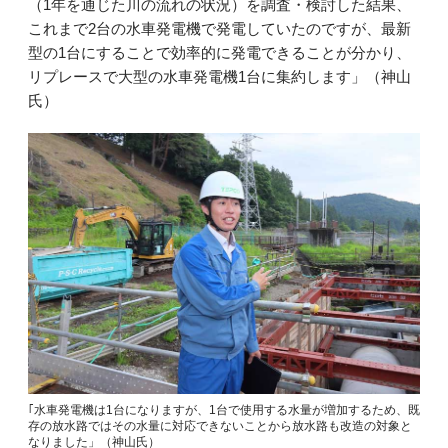
（1年を通じた川の流れの状況）を調査・検討した結果、
これまで2台の水車発電機で発電していたのですが、最新
型の1台にすることで効率的に発電できることが分かり、
リプレースで大型の水車発電機1台に集約します」（神山
氏）
｢水車発電機は1台になりますが、1台で使用する水量が増加するため、既
存の放水路ではその水量に対応できないことから放水路も改造の対象と
なりました」（神山氏）