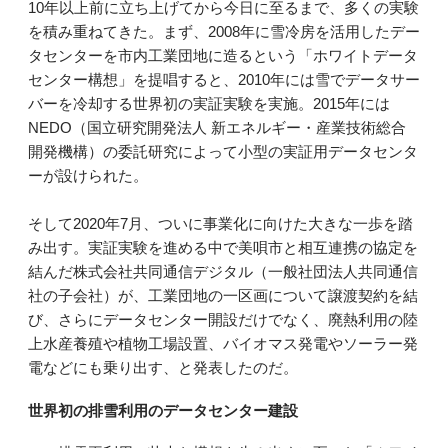
10年以上前に立ち上げてから今日に至るまで、多くの実験
を積み重ねてきた。まず、2008年に雪冷房を活用したデー
タセンターを市内工業団地に造るという「ホワイトデータ
センター構想」を提唱すると、2010年には雪でデータサー
バーを冷却する世界初の実証実験を実施。2015年には
NEDO（国立研究開発法人 新エネルギー・産業技術総合
開発機構）の委託研究によって小型の実証用データセンタ
ーが設けられた。
そして2020年7月、ついに事業化に向けた大きな一歩を踏
み出す。実証実験を進める中で美唄市と相互連携の協定を
結んだ株式会社共同通信デジタル（一般社団法人共同通信
社の子会社）が、工業団地の一区画について譲渡契約を結
び、さらにデータセンター開設だけでなく、廃熱利用の陸
上水産養殖や植物工場設置、バイオマス発電やソーラー発
電などにも乗り出す、と発表したのだ。
世界初の排雪利用のデータセンター建設