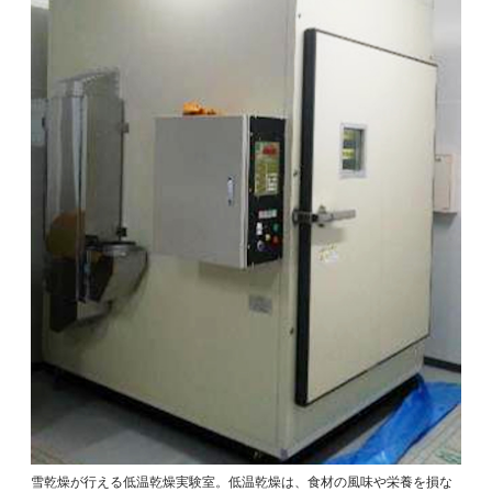
雪乾燥が行える低温乾燥実験室。低温乾燥は、食材の風味や栄養を損な