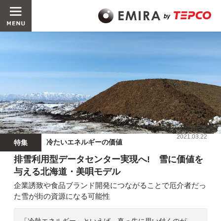
2021.03.22
冷たいエネルギーの価値
特集
排雪利用型データセンター実現へ! 雪に価値を
与える北海道・美唄モデル
企業誘致や食品ブランド開発につながることで厄介者だっ
た雪が街の資源になる可能性
「冷熱エネルギー」といえば、真っ先に思い付くのが