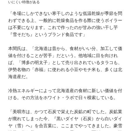
いにくい特徴がある
「冬場にしかできない寒干しのような低温乾燥が季節を問
わずできる上、一般的に乾燥食品を作る際に使うボイラー
は不要になります。これで作ったのが甘みの強い干し芋
『雪そだち』というブランド食品です」
本間氏は、「北海道は昔から、食材がいい分、加工して価
値を付けることが苦手」だという。他地域に目を向けれ
ば、「博多の明太子」として売り出されているタラコも、
伊勢名物の「赤福」に使われる小豆やモチ米も、多くは北
海道産だ。
冷熱エネルギーによって北海道産の食材に新しい価値を付
ける。その方法をホワイト・ラボで日々模索している。
「美唄市は、かつて石炭で栄えた炭鉱の町でした。炭鉱業
が廃れてしまった今、『黒いダイヤ（石炭）から白いダイ
ヤ（雪）へ』を合言葉に、ここまでやってきました。豪雪