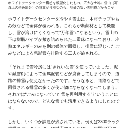
ホワイトデータセンター構想を模型化したもの。広大な土地に雪山（写
真上の茶色部分）の設置が可能なのも、地価の安い美唄市だからこそ
ホワイトデータセンターを冷やす雪山は、木材チップやも
み殻などで全体が覆われる。これらが断熱材として機能
し、雪が溶けにくくなって“万年雪”になるという。雪山の
下は樹脂パイプが敷き詰められた二重床になっており、冷
熱エネルギーのみを別の媒体で回収し、排雪に混じったご
みなどによる悪影響を排除する工夫が施される。
「それまで雪冷房には“きれいな雪”を使っていました。泥
や融雪剤によって金属配管などが腐食してしまうので、道
路の排雪は使えなかったのです。そうなると、道路などで
回収される排雪の多くが使い物にならなくなってしまう。
それでは“ごみになっていた雪を再利用する”ということに
はならないので、どんな雪でも活用できるようにしたので
す」
しかし、いくつか課題が残されている。例えば2300ラック