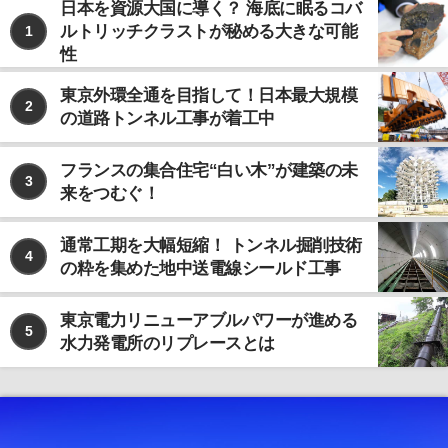
日本を資源大国に導く？ 海底に眠るコバ
ルトリッチクラストが秘める大きな可能
1
性
東京外環全通を目指して！日本最大規模
2
の道路トンネル工事が着工中
フランスの集合住宅“白い木”が建築の未
3
来をつむぐ！
通常工期を大幅短縮！ トンネル掘削技術
4
の粋を集めた地中送電線シールド工事
東京電力リニューアブルパワーが進める
5
水力発電所のリプレースとは