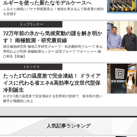
ルギーを使った新たなモデルケースへ
ふるさと納税にバナナ和紙製造も！地域を巻き込んで新産業の創出
を目指す
トップランナー
72万年前の氷から気候変動の謎を解き明か
す！ 南極観測・研究最前線
国立極地研究所 極地工学研究グループ・気水圏研究グループ 本山
秀明および同所 南極観測センター 設営グループ マネージャー 樋
口和生【前編】
トピックス
たった1℃の温度差で完全凍結！ ドライア
イスに代わる省エネ&高効率な次世代型保
冷剤誕生
わずか1度の温度差で完全凍結する世界初の技術で、保冷剤の使い
勝手が飛躍的に向上
人気記事ランキング