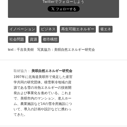
Twitterでフォローしよう
イノベーション
ビジネス
再生可能エネルギー
省エネ
社会問題
資源
都市構想
text：千吉良美樹 写真協力：美唄自然エネルギー研究会
取材協力：
美唄自然エネルギー研究会
1997年に北海道美唄市で発足した産官
学共同の研究団体。積雪寒冷地域の資
源である雪の冷熱エネルギーの技術開
発および事業化を進めている。これま
で、美唄市内のマンション、老人ホー
ム、農業施設など14の雪冷房施設につ
いて、導入の計画や設計などに携わっ
てきた。