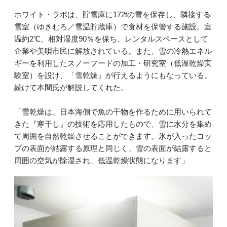
ホワイト・ラボは、貯雪庫に172tの雪を保存し、隣接する
雪室（ゆきむろ／雪温貯蔵庫）で食材を保管する施設。室
温約2℃、相対湿度90％を保ち、レンタルスペースとして
企業や美唄市民に解放されている。また、雪の冷熱エネル
ギーを利用したスノーフードの加工・研究室（低温乾燥実
験室）を設け、「雪乾燥」が行えるようにもなっている。
続けて本間氏が解説してくれた。
「雪乾燥は、日本海側で魚の干物を作るために用いられて
きた『寒干し』の技術を応用したもので、雪に水分を集め
て周囲を自然乾燥させることができます。氷が入ったコッ
プの表面が結露する原理と同じく、雪の表面が結露すると
周囲の空気が除湿され、低温乾燥状態になります」