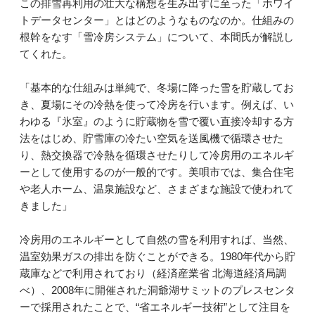
この排雪再利用の壮大な構想を生み出すに至った「ホワイ
トデータセンター」とはどのようなものなのか。仕組みの
根幹をなす「雪冷房システム」について、本間氏が解説し
てくれた。
「基本的な仕組みは単純で、冬場に降った雪を貯蔵してお
き、夏場にその冷熱を使って冷房を行います。例えば、い
わゆる『氷室』のように貯蔵物を雪で覆い直接冷却する方
法をはじめ、貯雪庫の冷たい空気を送風機で循環させた
り、熱交換器で冷熱を循環させたりして冷房用のエネルギ
ーとして使用するのが一般的です。美唄市では、集合住宅
や老人ホーム、温泉施設など、さまざまな施設で使われて
きました」
冷房用のエネルギーとして自然の雪を利用すれば、当然、
温室効果ガスの排出を防ぐことができる。1980年代から貯
蔵庫などで利用されており（経済産業省 北海道経済局調
べ）、2008年に開催された洞爺湖サミットのプレスセンタ
ーで採用されたことで、“省エネルギー技術”として注目を