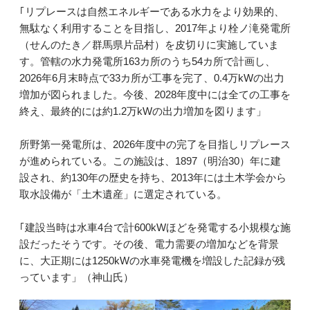
｢リプレースは自然エネルギーである水力をより効果的、
無駄なく利用することを目指し、2017年より栓ノ滝発電所
（せんのたき／群馬県片品村）を皮切りに実施していま
す。管轄の水力発電所163カ所のうち54カ所で計画し、
2026年6月末時点で33カ所が工事を完了、0.4万kWの出力
増加が図られました。今後、2028年度中には全ての工事を
終え、最終的には約1.2万kWの出力増加を図ります」
所野第一発電所は、2026年度中の完了を目指しリプレース
が進められている。この施設は、1897（明治30）年に建
設され、約130年の歴史を持ち、2013年には土木学会から
取水設備が「土木遺産」に選定されている。
｢建設当時は水車4台で計600kWほどを発電する小規模な施
設だったそうです。その後、電力需要の増加などを背景
に、大正期には1250kWの水車発電機を増設した記録が残
っています」（神山氏）