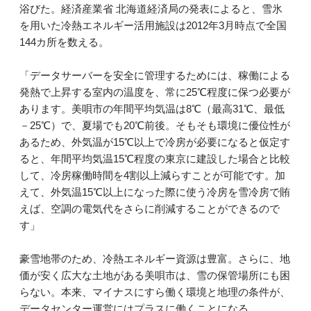
浴びた。経済産業省 北海道経済局の発表によると、雪氷
を用いた冷熱エネルギー活用施設は2012年3月時点で全国
144カ所を数える。
「データサーバーを安全に管理するためには、稼働による
発熱で上昇する室内の温度を、常に25℃程度に保つ必要が
あります。美唄市の年間平均気温は8℃（最高31℃、最低
－25℃）で、夏場でも20℃前後。そもそも環境に優位性が
あるため、外気温が15℃以上で冷房が必要になると仮定す
ると、年間平均気温15℃程度の東京に建設した場合と比較
して、冷房稼働時間を4割以上減らすことが可能です。加
えて、外気温15℃以上になった際に使う冷房を雪冷房で賄
えば、空調の電気代をさらに削減することができるので
す」
豪雪地帯のため、冷熱エネルギー資源は豊富。さらに、地
価が安く広大な土地がある美唄市は、雪の保管場所にも困
らない。本来、マイナスにすら働く環境と地理の条件が、
データセンター運営にはプラスに働くことになる。