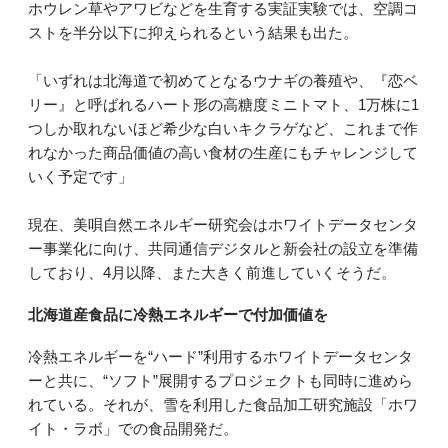
ホウレン草やアワビなどを生育する実証実験では、空調コ
ストを半分以下に抑えられるという結果も出た。
「いずれは北海道で初めてとなるウナギの養殖や、『恋ベ
リー』と呼ばれるハート形の高糖度ミニトマト、1万株に1
つしか取れないほど希少な白いキクラゲなど、これまで作
れなかった商品価値の高い食材の生産にもチャレンジして
いく予定です」
現在、美唄自然エネルギー研究会はホワイトデータセンタ
ー事業化に向け、共同通信デジタルと新会社の設立を準備
しており、4月以降、また大きく前進していくそうだ。
北海道産食品に冷熱エネルギーで付加価値を
冷熱エネルギーを“ハード”利用するホワイトデータセンタ
ーと共に、“ソフト”展開するプロジェクトも同時に進めら
れている。それが、雪を利用した食品加工研究施設「ホワ
イト・ラボ」での食品開発だ。