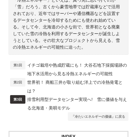
「雪」だろう。古くから豪雪地帯では貯蔵庫などで活用
されており、近年ではサーバーや通信機器などを設置す
るデータセンターを冷却するためにも使われ始めてい
る。そして今、北海道の小さな街で、世界初となる廃棄
していた雪の冷熱を利用するデータセンターが誕生しよ
うとしている。その壮大なプロジェクトから見える、雪
の冷熱エネルギーの可能性に迫った。
イチゴ栽培や熟成貯蔵にも！ 大谷石地下採掘場跡の
第1回
地下水活用から見る冷熱エネルギーの可能性
世界初！ 商船三井が取り組む洋上での冷熱発電と
第2回
は？
排雪利用型データセンター実現へ! 雪に価値を与え
第3回
る北海道・美唄モデル
「冷たいエネルギーの価値」に戻る
INDEX