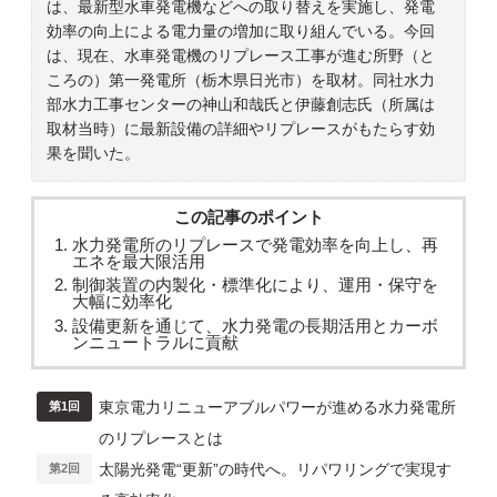
は、最新型水車発電機などへの取り替えを実施し、発電
効率の向上による電力量の増加に取り組んでいる。今回
は、現在、水車発電機のリプレース工事が進む所野（と
ころの）第一発電所（栃木県日光市）を取材。同社水力
部水力工事センターの神山和哉氏と伊藤創志氏（所属は
取材当時）に最新設備の詳細やリプレースがもたらす効
果を聞いた。
この記事のポイント
水力発電所のリプレースで発電効率を向上し、再
エネを最大限活用
制御装置の内製化・標準化により、運用・保守を
大幅に効率化
設備更新を通じて、水力発電の長期活用とカーボ
ンニュートラルに貢献
東京電力リニューアブルパワーが進める水力発電所
第1回
のリプレースとは
太陽光発電“更新”の時代へ。リパワリングで実現す
第2回