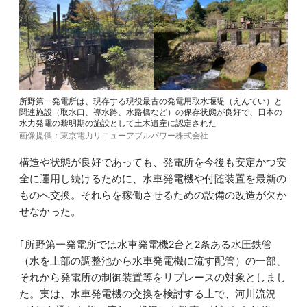
所野第一発電所は、現存する現役最古の発電用取水堰堤（えんてい）と
関連施設（取水口、導水路、水路橋など）の保存状態が良好で、日本の
水力発電の黎明期の施設として土木遺産に認定された
画像提供：東京電力リニューアブルパワー株式会社
構造や状態が良好であっても、発電所を今後も安定かつ安
全に運用し続けるために、水車発電機や付随装置を最新の
ものへ交換。それらを稼働させるための設備の改造が欠か
せなかった。
｢所野第一発電所では水車発電機2台と2条ある水圧鉄管
（水を上部の調整池から水車発電機に流す配管）の一部、
それから発電所の制御装置等をリプレースの対象としまし
た。実は、水車発電機の交換を検討する上で、河川流況