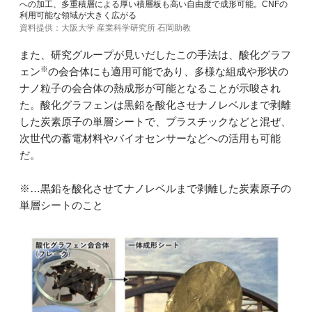
への加工、多重積層による厚い積層板も高い自由度で成形可能。CNFの
利用可能な領域が大きく広がる
資料提供：大阪大学 産業科学研究所 石岡助教
また、研究グループが見いだしたこの手法は、酸化グラフ
※
ェン
の会合体にも適用可能であり、多様な組成や形状の
ナノ粒子の会合体の熱成形が可能となることが示唆され
た。酸化グラフェンは黒鉛を酸化させナノレベルまで剥離
した炭素原子の単層シートで、プラスチックなどと混ぜ、
次世代の蓄電材料やバイオセンサーなどへの活用も可能
だ。
※…黒鉛を酸化させてナノレベルまで剥離した炭素原子の
単層シートのこと