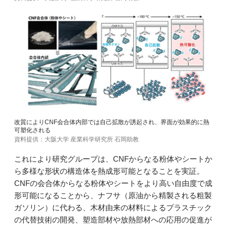
改質によりCNF会合体内部では自己拡散が誘起され、界面が効果的に熱
可塑化される
資料提供：大阪大学 産業科学研究所 石岡助教
これにより研究グループは、CNFからなる粉体やシートか
ら多様な形状の構造体を熱成形可能となることを実証。
CNFの会合体からなる粉体やシートをより高い自由度で成
形可能になることから、ナフサ（原油から精製される粗製
ガソリン）に代わる、木材由来の材料によるプラスチック
の代替技術の開発、塑造部材や放熱部材への応用の促進が