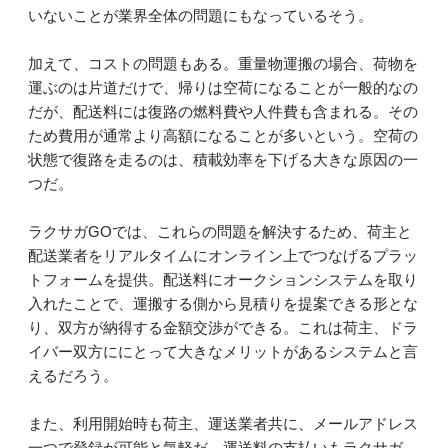
いないことが業界全体の問題にもなっているそう。
加えて、コストの問題もある。重量物運搬の場合、荷物を
運ぶのは片道だけで、帰りは空荷になることが一般的なの
だが、配送料には復路の燃料費や人件費も含まれる。その
ため費用が通常より高額になることが多いという。空荷の
状態で復路を走るのは、積載効率を下げる大きな原因の一
つだ。
ラクサガGOでは、これらの問題を解決するため、荷主と
配送業者をリアルタイムにオンライン上でつなげるプラッ
トフォームを提供。配送料にオークションシステムを取り
入れたことで、運搬する側から見積りを提案できる形とな
り、双方が納得する金額交渉ができる。これは荷主、ドラ
イバー双方ににとって大きなメリットがあるシステムと言
えるだろう。
また、利用開始時も荷主、運送業者共に、メールアドレス
一つで登録が可能と気軽だ。運送料の支払いもラクサガ