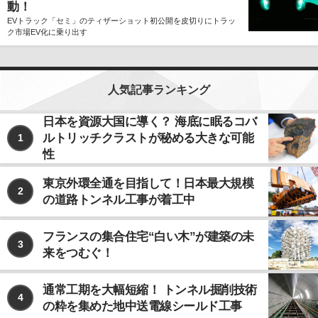
動！
EVトラック「セミ」のティザーショット初公開を皮切りにトラッ
ク市場EV化に乗り出す
人気記事ランキング
日本を資源大国に導く？ 海底に眠るコバ
ルトリッチクラストが秘める大きな可能
1
性
東京外環全通を目指して！日本最大規模
2
の道路トンネル工事が着工中
フランスの集合住宅“白い木”が建築の未
3
来をつむぐ！
通常工期を大幅短縮！ トンネル掘削技術
4
の粋を集めた地中送電線シールド工事