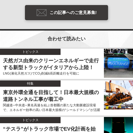
この記事へのご意見募集!
合わせて読みたい
トピックス
天然ガス由来のクリーンエネルギーで走行
する新型トラックがイタリアから上陸！
LNG(液化天然ガス)でCO
削減&長距離走行を可能に
2
特集
東京外環全通を目指して！日本最大規模の
道路トンネル工事が着工中
関越道─中央道─東名高速を結ぶ首都圏の新たな大動脈建設現場
で、エネルギー効率の高い日本最大規模の“シールドマシン”が活躍
トピックス
“テスラ”がトラック市場でEV化計画を始