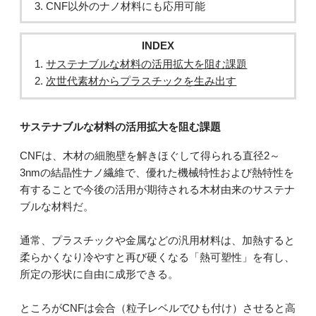
CNF以外のナノ材料にも応用可能
INDEX
サステナブルな材料の活用拡大を阻む課題
次世代素材からプラスチックを生み出す
サステナブルな材料の活用拡大を阻む課題
CNFは、木材の細胞壁を解きほぐして得られる直径2～
3nmの結晶性ナノ繊維で、優れた機械特性および熱特性を
有することで今後の活用が期待される木材由来のサステナ
ブルな材料だ。
通常、プラスチックや金属などの汎用材料は、加熱すると
柔らかくなり冷やすと再び硬くなる「熱可塑性」を有し、
所定の形状に自由に成形できる。
ところがCNFは会合（粒子レベルでひも付け）させると高