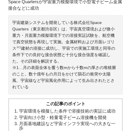
Space Quartersが宇宙重力模擬環境で小型電子ビーム金属
接合などに成功
宇宙建築システムを開発している株式会社Space
Quarters（東京都渋谷区）は、宇宙真空環境および微小
重力・月面重力模擬環境下での溶接実証試験を、航空機
で真空状態を再現して実施。金属材料および月面レゴリ
※1
ス
建材の溶接に成功し、宇宙での実施工環境と同等の
条件下での良好な接合状態と十分な接合強度を確認し
た。その詳細を解説する。
※1…月の表面全体を覆う数mから十数mの厚さの堆積層
のこと。数十億年もの月日をかけて隕石の衝突や太陽
風、宇宙線など宇宙風化作用によって生み出されたとさ
れている
この記事のポイント
宇宙環境を模擬した条件で溶接技術の実証に成功
宇宙向け小型・軽量電子ビーム溶接機を開発
月面基地建設など宇宙インフラ実現への大きな一
歩