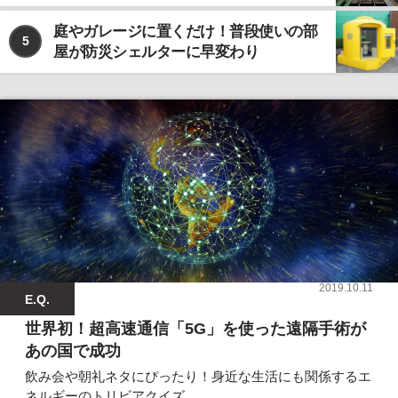
庭やガレージに置くだけ！普段使いの部
5
屋が防災シェルターに早変わり
2019.10.11
E.Q.
世界初！超高速通信「5G」を使った遠隔手術が
あの国で成功
飲み会や朝礼ネタにぴったり！身近な生活にも関係するエ
ネルギーのトリビアクイズ。