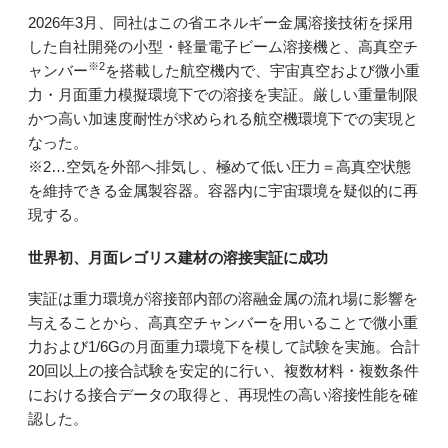
2026年3月、同社はこの省エネルギー金属溶接技術を採用
した自社開発の小型・軽量電子ビーム溶接機と、高真空チ
※2
ャンバー
を搭載した航空機内で、宇宙真空および微小重
力・月面重力模擬環境下での溶接を実証。厳しい重量制限
かつ高い加速度耐性が求められる航空機環境下での実現と
なった。
※2…空気を外部へ排気し、極めて低い圧力＝高真空状態
を維持できる金属製容器。容器内に宇宙環境を疑似的に再
現する。
世界初、月面レゴリス建材の溶接実証に成功
実証は重力環境が溶接部内部の溶融金属の流れ場に影響を
与えることから、高真空チャンバーを用いることで微小重
力および1/6Gの月面重力環境下を模して試験を実施。合計
20回以上の接合試験を安定的に行い、複数材料・複数条件
における接合データの取得と、再現性の高い溶接性能を確
認した。