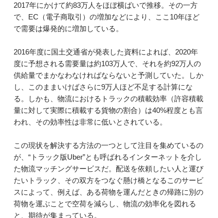
2017年にかけて約83万人をほぼ横ばいで推移。その一方
で、EC（電子商取引）の増加などにより、ここ10年ほど
で需要は爆発的に増加している。
2016年度に国土交通省が発表した資料によれば、2020年
度に予想される需要量は約103万人で、それを約92万人の
供給量でまかなわなければならないと予測していた。しか
し、このままいけばさらに9万人ほど不足する計算にな
る。しかも、物流におけるトラックの積載効率（許容積載
量に対して実際に積載する貨物の割合）は40%程度とも言
われ、その効率性は非常に低いとされている。
この現状を解決する方法の一つとして注目を集めているの
が、“トラック版Uber”とも呼ばれるインターネットを介し
た物流マッチングサービスだ。配送を依頼したい人と運び
たいトラック、その双方をつなぐ懸け橋となるこのサービ
スによって、例えば、ある荷物を運んだときの帰路に別の
荷物を運ぶことで空荷を減らし、物流の効率化を図れる
と、期待が集まっている。