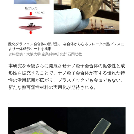
酸化グラフェン会合体の熱成形。 会合体からなるフレークの熱プレスに
より一体成形シートを成形
資料提供：大阪大学 産業科学研究所 石岡助教
本研究を今後さらに発展させナノ粒子会合体の拡張性と成
形性を拡充することで、ナノ粒子会合体が有する優れた特
性の活用範囲が広がり、プラスチックでも金属でもない、
新たな熱可塑性材料の実用化が期待される。