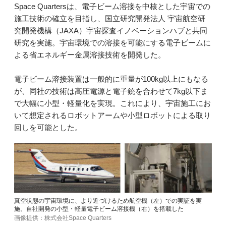
Space Quartersは、電子ビーム溶接を中核とした宇宙での
施工技術の確立を目指し、国立研究開発法人 宇宙航空研
究開発機構（JAXA）宇宙探査イノベーションハブと共同
研究を実施。宇宙環境での溶接を可能にする電子ビームに
よる省エネルギー金属溶接技術を開発した。
電子ビーム溶接装置は一般的に重量が100kg以上にもなる
が、同社の技術は高圧電源と電子銃を合わせて7kg以下ま
で大幅に小型・軽量化を実現。これにより、宇宙施工にお
いて想定されるロボットアームや小型ロボットによる取り
回しを可能とした。
真空状態の宇宙環境に、より近づけるため航空機（左）での実証を実
施。自社開発の小型・軽量電子ビーム溶接機（右）を搭載した
画像提供：株式会社Space Quarters