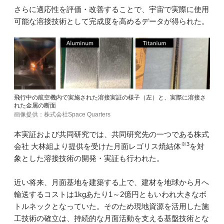
さらに適応性を評価・改善することで、宇宙で実際に使用
可能な溶接技術として完成度を高めるデータが得られた。
飛行中の航空機内で実施された溶接実証の様子（左）と、実際に溶接さ
れた金属の断面
画像提供：株式会社Space Quarters
本実証および共同研究では、共同研究先の一つである株式
※3
会社 大林組より提供を受けた月面レゴリス焼結体
を対
象とした溶接技術の開発・実証も行われた。
近い将来、月面基地を建築する上で、建材を地球から月へ
輸送するコストは1kgあたり1～2億円ともいわれ大きなボ
トルネックとなっていた。そのため現地資源を活用した施
工技術の確立は、持続的な月面活動を支える基盤技術とな