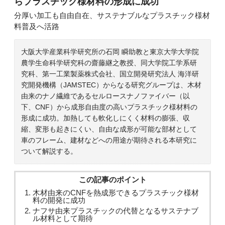
らプラスチック様材料の形成に成功
分厚い加工も自由自在、サステナブルなプラスチック様材
料普及へ活路
大阪大学産業科学研究所の石岡 瞬助教と東京大学大学院
農学生命科学研究科の齋藤継之教授、同大学院工学系研
究科、第一工業製薬株式会社、国立開発研究法人 海洋研
究開発機構（JAMSTEC）からなる研究グループは、木材
由来のナノ繊維であるセルロースナノファイバー（以
下、CNF）から成形自由度の高いプラスチック様材料の
形成に成功。加熱しても軟化しにくく材料の膨張、収
縮、変形も起きにくい、自由な成形が可能な部材として
車のフレーム、建材などへの用途が期待される本研究に
ついて解説する。
この記事のポイント
木材由来のCNFを熱成形できるプラスチック様材
料の開発に成功
ナフサ由来プラスチックの代替となるサステナブ
ル材料として期待