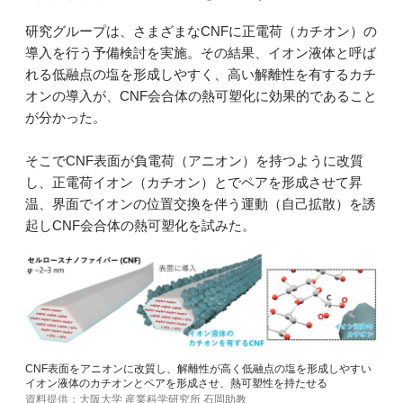
研究グループは、さまざまなCNFに正電荷（カチオン）の
導入を行う予備検討を実施。その結果、イオン液体と呼ば
れる低融点の塩を形成しやすく、高い解離性を有するカチ
オンの導入が、CNF会合体の熱可塑化に効果的であること
が分かった。
そこでCNF表面が負電荷（アニオン）を持つように改質
し、正電荷イオン（カチオン）とでペアを形成させて昇
温、界面でイオンの位置交換を伴う運動（自己拡散）を誘
起しCNF会合体の熱可塑化を試みた。
CNF表面をアニオンに改質し、解離性が高く低融点の塩を形成しやすい
イオン液体のカチオンとペアを形成させ、熱可塑性を持たせる
資料提供：大阪大学 産業科学研究所 石岡助教