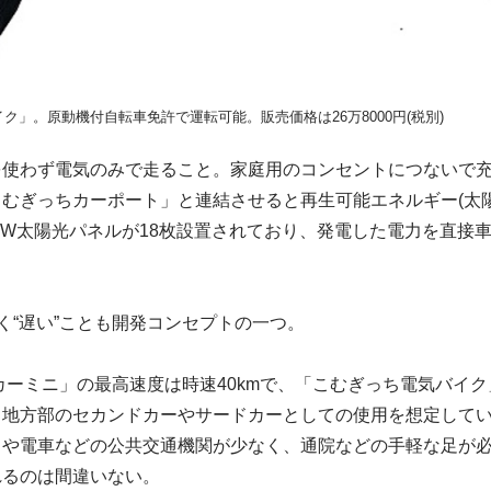
ク」。原動機付自転車免許で運転可能。販売価格は26万8000円(税別)
を使わず電気のみで走ること。家庭用のコンセントにつないで
むぎっちカーポート」と連結させると再生可能エネルギー(太陽光
4kW太陽光パネルが18枚設置されており、発電した電力を直接
く“遅い”ことも開発コンセプトの一つ。
カーミニ」の最高速度は時速40kmで、「こむぎっち電気バイク
る地方部のセカンドカーやサードカーとしての使用を想定して
スや電車などの公共交通機関が少なく、通院などの手軽な足が
れるのは間違いない。