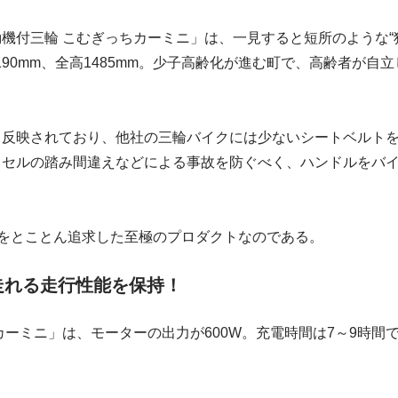
機付三輪 こむぎっちカーミニ」は、一見すると短所のような“
1190mm、全高1485mm。少子高齢化が進む町で、高齢者が
も反映されており、他社の三輪バイクには少ないシートベルト
クセルの踏み間違えなどによる事故を防ぐべく、ハンドルをバ
”をとことん追求した至極のプロダクトなのである。
走れる走行性能を保持！
カーミニ」は、モーターの出力が600W。充電時間は7～9時間で