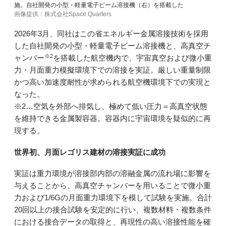
施。自社開発の小型・軽量電子ビーム溶接機（右）を搭載した
画像提供：株式会社Space Quarters
2026年3月、同社はこの省エネルギー金属溶接技術を採用
した自社開発の小型・軽量電子ビーム溶接機と、高真空チ
※2
ャンバー
を搭載した航空機内で、宇宙真空および微小重
力・月面重力模擬環境下での溶接を実証。厳しい重量制限
かつ高い加速度耐性が求められる航空機環境下での実現と
なった。
※2…空気を外部へ排気し、極めて低い圧力＝高真空状態
を維持できる金属製容器。容器内に宇宙環境を疑似的に再
現する。
世界初、月面レゴリス建材の溶接実証に成功
実証は重力環境が溶接部内部の溶融金属の流れ場に影響を
与えることから、高真空チャンバーを用いることで微小重
力および1/6Gの月面重力環境下を模して試験を実施。合計
20回以上の接合試験を安定的に行い、複数材料・複数条件
における接合データの取得と、再現性の高い溶接性能を確