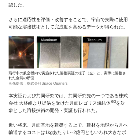
認した。
さらに適応性を評価・改善することで、宇宙で実際に使用
可能な溶接技術として完成度を高めるデータが得られた。
飛行中の航空機内で実施された溶接実証の様子（左）と、実際に溶接さ
れた金属の断面
画像提供：株式会社Space Quarters
本実証および共同研究では、共同研究先の一つである株式
※3
会社 大林組より提供を受けた月面レゴリス焼結体
を対
象とした溶接技術の開発・実証も行われた。
近い将来、月面基地を建築する上で、建材を地球から月へ
輸送するコストは1kgあたり1～2億円ともいわれ大きなボ