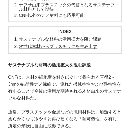
ナフサ由来プラスチックの代替となるサステナブ
ル材料として期待
CNF以外のナノ材料にも応用可能
INDEX
サステナブルな材料の活用拡大を阻む課題
次世代素材からプラスチックを生み出す
サステナブルな材料の活用拡大を阻む課題
CNFは、木材の細胞壁を解きほぐして得られる直径2～
3nmの結晶性ナノ繊維で、優れた機械特性および熱特性を
有することで今後の活用が期待される木材由来のサステナ
ブルな材料だ。
通常、プラスチックや金属などの汎用材料は、加熱すると
柔らかくなり冷やすと再び硬くなる「熱可塑性」を有し、
所定の形状に自由に成形できる。