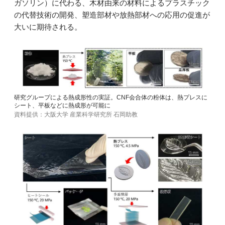
ガソリン）に代わる、木材由来の材料によるプラスチック
の代替技術の開発、塑造部材や放熱部材への応用の促進が
大いに期待される。
研究グループによる熱成形性の実証。CNF会合体の粉体は、熱プレスに
シート、平板などに熱成形が可能に
資料提供：大阪大学 産業科学研究所 石岡助教