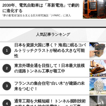
2030年、電気自動車は「革新電池」で劇的
に進化する
“夢の蓄電池”誕生を支える巨大研究施設「J-PARC」に潜入
人気記事ランキング
日本を資源大国に導く？ 海底に眠るコバ
ルトリッチクラストが秘める大きな可能
1
性
東京外環全通を目指して！日本最大規模
2
の道路トンネル工事が着工中
フランスの集合住宅“白い木”が建築の未
3
来をつむぐ！
通常工期を大幅短縮！ トンネル掘削技術
4