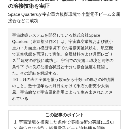
の溶接技術を実証
Space Quartersが宇宙重力模擬環境で小型電子ビーム金属
接合などに成功
宇宙建築システムを開発している株式会社Space
Quarters（東京都渋谷区）は、宇宙真空環境および微小
重力・月面重力模擬環境下での溶接実証試験を、航空機
で真空状態を再現して実施。金属材料および月面レゴリ
※1
ス
建材の溶接に成功し、宇宙での実施工環境と同等の
条件下での良好な接合状態と十分な接合強度を確認し
た。その詳細を解説する。
※1…月の表面全体を覆う数mから十数mの厚さの堆積層
のこと。数十億年もの月日をかけて隕石の衝突や太陽
風、宇宙線など宇宙風化作用によって生み出されたとさ
れている
この記事のポイント
宇宙環境を模擬した条件で溶接技術の実証に成功
宇宙向け小型・軽量電子ビーム溶接機を開発