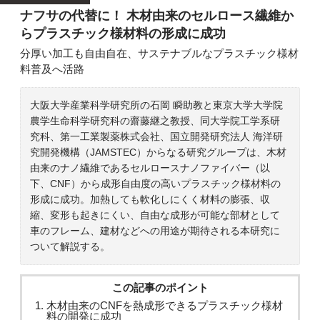
ナフサの代替に！ 木材由来のセルロース繊維か
らプラスチック様材料の形成に成功
分厚い加工も自由自在、サステナブルなプラスチック様材
料普及へ活路
大阪大学産業科学研究所の石岡 瞬助教と東京大学大学院
農学生命科学研究科の齋藤継之教授、同大学院工学系研
究科、第一工業製薬株式会社、国立開発研究法人 海洋研
究開発機構（JAMSTEC）からなる研究グループは、木材
由来のナノ繊維であるセルロースナノファイバー（以
下、CNF）から成形自由度の高いプラスチック様材料の
形成に成功。加熱しても軟化しにくく材料の膨張、収
縮、変形も起きにくい、自由な成形が可能な部材として
車のフレーム、建材などへの用途が期待される本研究に
ついて解説する。
この記事のポイント
木材由来のCNFを熱成形できるプラスチック様材
料の開発に成功