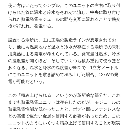
使い方はいたってシンプル。このユニットの左右に取り付
けられた管に温水と冷水をそれぞれ流し、中央に取り付け
られた熱電発電モジュールの間を交互に流れることで熱交
換が行われ、発電する。
設置する場所は、主に工場の製造ラインが想定されてお
り、他にも温泉地など温水と冷水が存在する場所での未利
用廃熱による発電が考えられている。発電量は温水、冷水
の温度差が開くほど、そしていくつも積み重ねて使うほど
多くなる。温水と冷水の温度差が85℃で、1立方メートル
にこのユニットを敷き詰めて積み上げた場合、12kWの発
電が可能だという。
この「積み上げられる」というのが革新的な部分だ。これ
までも熱電発電ユニットは存在したのだが、モジュールの
熱電発電性能が低かったことと、ボディ部にステンレスな
どの高価で重たい金属を使用する必要があったため、この
ユニットのようにいくつも積み上げて使用することが現実