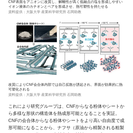
CNF表面をアニオンに改質し、解離性が高く低融点の塩を形成しやすい
イオン液体のカチオンとペアを形成させ、熱可塑性を持たせる
資料提供：大阪大学 産業科学研究所 石岡助教
改質によりCNF会合体内部では自己拡散が誘起され、界面が効果的に熱
可塑化される
資料提供：大阪大学 産業科学研究所 石岡助教
これにより研究グループは、CNFからなる粉体やシートか
ら多様な形状の構造体を熱成形可能となることを実証。
CNFの会合体からなる粉体やシートをより高い自由度で成
形可能になることから、ナフサ（原油から精製される粗製