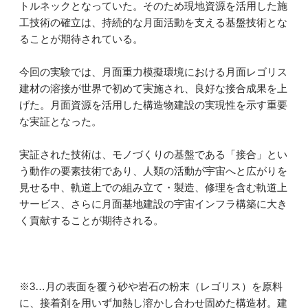
トルネックとなっていた。そのため現地資源を活用した施
工技術の確立は、持続的な月面活動を支える基盤技術とな
ることが期待されている。
今回の実験では、月面重力模擬環境における月面レゴリス
建材の溶接が世界で初めて実施され、良好な接合成果を上
げた。月面資源を活用した構造物建設の実現性を示す重要
な実証となった。
実証された技術は、モノづくりの基盤である「接合」とい
う動作の要素技術であり、人類の活動が宇宙へと広がりを
見せる中、軌道上での組み立て・製造、修理を含む軌道上
サービス、さらに月面基地建設の宇宙インフラ構築に大き
く貢献することが期待される。
※3…月の表面を覆う砂や岩石の粉末（レゴリス）を原料
に、接着剤を用いず加熱し溶かし合わせ固めた構造材。建