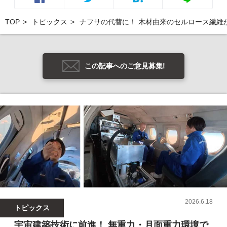
TOP
トピックス
ナフサの代替に！ 木材由来のセルロース繊維
この記事へのご意見募集!
2026.6.18
トピックス
宇宙建築技術に前進！ 無重力・月面重力環境で