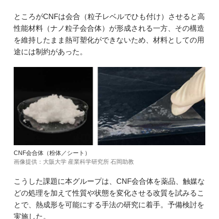
ところがCNFは会合（粒子レベルでひも付け）させると高
性能材料（ナノ粒子会合体）が形成される一方、その構造
を維持したまま熱可塑化ができないため、材料としての用
途には制約があった。
CNF会合体（粉体／シート）
画像提供：大阪大学 産業科学研究所 石岡助教
こうした課題に本グループは、CNF会合体を薬品、触媒な
どの処理を加えて性質や状態を変化させる改質を試みるこ
とで、熱成形を可能にする手法の研究に着手。予備検討を
実施した。