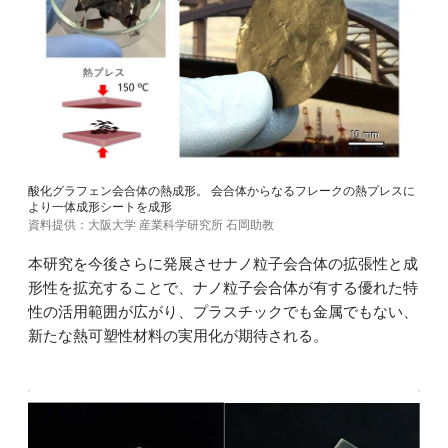
酸化グラフェン会合体の熱成形。 会合体からなるフレークの熱プレスに
より一体成形シートを成形
資料提供：大阪大学 産業科学研究所 石岡助教
本研究を今後さらに発展させナノ粒子会合体の拡張性と成
形性を拡充することで、ナノ粒子会合体が有する優れた特
性の活用範囲が広がり、プラスチックでも金属でもない、
新たな熱可塑性材料の実用化が期待される。