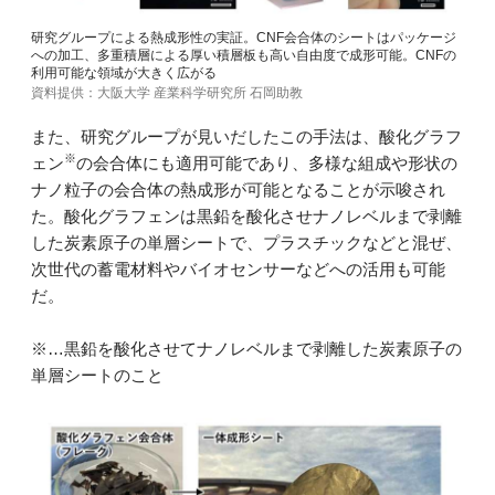
研究グループによる熱成形性の実証。CNF会合体のシートはパッケージ
への加工、多重積層による厚い積層板も高い自由度で成形可能。CNFの
利用可能な領域が大きく広がる
資料提供：大阪大学 産業科学研究所 石岡助教
また、研究グループが見いだしたこの手法は、酸化グラフ
※
ェン
の会合体にも適用可能であり、多様な組成や形状の
ナノ粒子の会合体の熱成形が可能となることが示唆され
た。酸化グラフェンは黒鉛を酸化させナノレベルまで剥離
した炭素原子の単層シートで、プラスチックなどと混ぜ、
次世代の蓄電材料やバイオセンサーなどへの活用も可能
だ。
※…黒鉛を酸化させてナノレベルまで剥離した炭素原子の
単層シートのこと