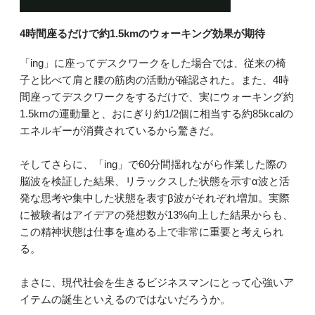
動画がこちら
4時間座るだけで約1.5kmのウォーキング効果が期待
「ing」に座ってデスクワークをした場合では、従来の椅
子と比べて肩と腰の筋肉の活動が確認された。また、4時
間座ってデスクワークをするだけで、実にウォーキング約
1.5kmの運動量と、おにぎり約1/2個に相当する約85kcalの
エネルギーが消費されているから驚きだ。
そしてさらに、「ing」で60分間揺れながら作業した際の
脳波を検証した結果、リラックスした状態を示すα波と活
発な思考や集中した状態を表すβ波がそれぞれ増加。実際
に被験者はアイデアの発想数が13%向上した結果からも、
この精神状態は仕事を進める上で非常に重要と考えられ
る。
まさに、現代社会を生きるビジネスマンにとって心強いア
イテムの誕生といえるのではないだろうか。