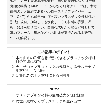
究科、第一工業製薬株式会社、国立開発研究法人 海洋研
究開発機構（JAMSTEC）からなる研究グループは、木材
由来のナノ繊維であるセルロースナノファイバー（以
下、CNF）から成形自由度の高いプラスチック様材料の
形成に成功。加熱しても軟化しにくく材料の膨張、収
縮、変形も起きにくい、自由な成形が可能な部材として
車のフレーム、建材などへの用途が期待される本研究に
ついて解説する。
この記事のポイント
木材由来のCNFを熱成形できるプラスチック様材
料の開発に成功
ナフサ由来プラスチックの代替となるサステナブ
ル材料として期待
CNF以外のナノ材料にも応用可能
INDEX
サステナブルな材料の活用拡大を阻む課題
次世代素材からプラスチックを生み出す