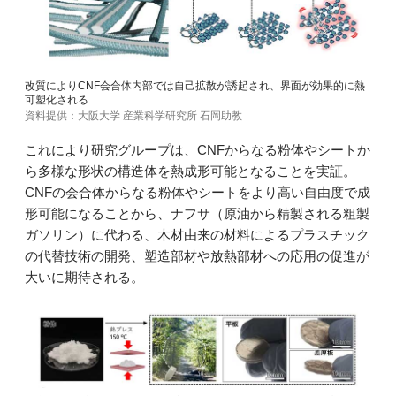
改質によりCNF会合体内部では自己拡散が誘起され、界面が効果的に熱
可塑化される
資料提供：大阪大学 産業科学研究所 石岡助教
これにより研究グループは、CNFからなる粉体やシートか
ら多様な形状の構造体を熱成形可能となることを実証。
CNFの会合体からなる粉体やシートをより高い自由度で成
形可能になることから、ナフサ（原油から精製される粗製
ガソリン）に代わる、木材由来の材料によるプラスチック
の代替技術の開発、塑造部材や放熱部材への応用の促進が
大いに期待される。