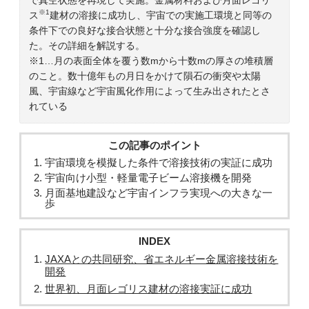
※1
ス
建材の溶接に成功し、宇宙での実施工環境と同等の
条件下での良好な接合状態と十分な接合強度を確認し
た。その詳細を解説する。
※1…月の表面全体を覆う数mから十数mの厚さの堆積層
のこと。数十億年もの月日をかけて隕石の衝突や太陽
風、宇宙線など宇宙風化作用によって生み出されたとさ
れている
この記事のポイント
宇宙環境を模擬した条件で溶接技術の実証に成功
宇宙向け小型・軽量電子ビーム溶接機を開発
月面基地建設など宇宙インフラ実現への大きな一
歩
INDEX
JAXAとの共同研究、省エネルギー金属溶接技術を
開発
世界初、月面レゴリス建材の溶接実証に成功