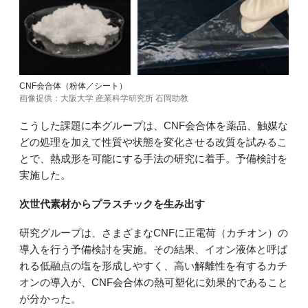
CNF会合体（粉体／シート）
画像提供：大阪大学 産業科学研究所 石岡助教
こうした課題に本グループは、CNF会合体を薬品、触媒な
どの処理を加えて性質や状態を変化させる改質を試みるこ
とで、熱成形を可能にする手法の研究に着手。予備検討を
実施した。
次世代素材からプラスチックを生み出す
研究グループは、さまざまなCNFに正電荷（カチオン）の
導入を行う予備検討を実施。その結果、イオン液体と呼ば
れる低融点の塩を形成しやすく、高い解離性を有するカチ
オンの導入が、CNF会合体の熱可塑化に効果的であること
が分かった。