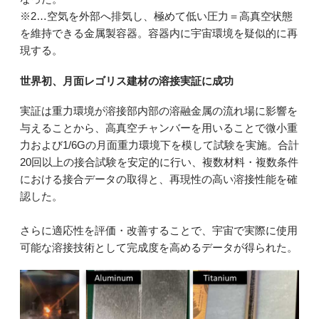
※2…空気を外部へ排気し、極めて低い圧力＝高真空状態
を維持できる金属製容器。容器内に宇宙環境を疑似的に再
現する。
世界初、月面レゴリス建材の溶接実証に成功
実証は重力環境が溶接部内部の溶融金属の流れ場に影響を
与えることから、高真空チャンバーを用いることで微小重
力および1/6Gの月面重力環境下を模して試験を実施。合計
20回以上の接合試験を安定的に行い、複数材料・複数条件
における接合データの取得と、再現性の高い溶接性能を確
認した。
さらに適応性を評価・改善することで、宇宙で実際に使用
可能な溶接技術として完成度を高めるデータが得られた。