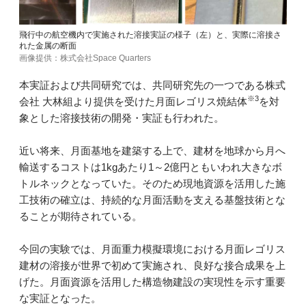
飛行中の航空機内で実施された溶接実証の様子（左）と、実際に溶接さ
れた金属の断面
画像提供：株式会社Space Quarters
本実証および共同研究では、共同研究先の一つである株式
※3
会社 大林組より提供を受けた月面レゴリス焼結体
を対
象とした溶接技術の開発・実証も行われた。
近い将来、月面基地を建築する上で、建材を地球から月へ
輸送するコストは1kgあたり1～2億円ともいわれ大きなボ
トルネックとなっていた。そのため現地資源を活用した施
工技術の確立は、持続的な月面活動を支える基盤技術とな
ることが期待されている。
今回の実験では、月面重力模擬環境における月面レゴリス
建材の溶接が世界で初めて実施され、良好な接合成果を上
げた。月面資源を活用した構造物建設の実現性を示す重要
な実証となった。