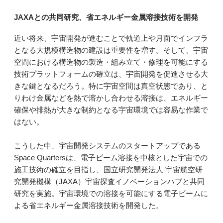
JAXAとの共同研究、省エネルギー金属溶接技術を開発
近い将来、宇宙開発が進むことで軌道上や月面でインフラ
となる大規模構造物の建設は重要性を増す。そして、宇宙
空間における構造物の製造・組み立て・修理を可能にする
技術プラットフォームの確立は、宇宙開発を促進させる大
きな鍵となるだろう。特に宇宙空間は真空状態であり、と
りわけ金属などを熱で溶かし合わせる溶接は、エネルギー
確保や排熱が大きな制約となる宇宙環境では容易な作業で
はない。
こうした中、宇宙開発システムのスタートアップである
Space Quartersは、電子ビーム溶接を中核とした宇宙での
施工技術の確立を目指し、国立研究開発法人 宇宙航空研
究開発機構（JAXA）宇宙探査イノベーションハブと共同
研究を実施。宇宙環境での溶接を可能にする電子ビームに
よる省エネルギー金属溶接技術を開発した。