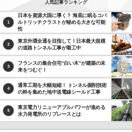
人気記事ランキング
日本を資源大国に導く？ 海底に眠るコバ
ルトリッチクラストが秘める大きな可能
1
性
東京外環全通を目指して！日本最大規模
2
の道路トンネル工事が着工中
フランスの集合住宅“白い木”が建築の未
3
来をつむぐ！
通常工期を大幅短縮！ トンネル掘削技術
4
の粋を集めた地中送電線シールド工事
東京電力リニューアブルパワーが進める
5
水力発電所のリプレースとは