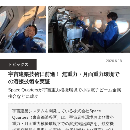
2026.6.18
トピックス
宇宙建築技術に前進！ 無重力・月面重力環境で
の溶接技術を実証
Space Quartersが宇宙重力模擬環境で小型電子ビーム金属
接合などに成功
宇宙建築システムを開発している株式会社Space
Quarters（東京都渋谷区）は、宇宙真空環境および微小
重力・月面重力模擬環境下での溶接実証試験を、航空機
で真空状態を再現して実施。金属材料および月面レゴリ