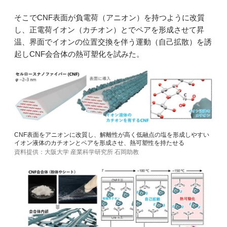
そこでCNF表面が負電荷（アニオン）を持つように改質
し、正電荷イオン（カチオン）とでペアを形成させて昇
温、界面でイオンの位置交換を伴う運動（自己拡散）を誘
起しCNF会合体の熱可塑化を試みた。
CNF表面をアニオンに改質し、解離性が高く低融点の塩を形成しやすい
イオン液体のカチオンとペアを形成させ、熱可塑性を持たせる
資料提供：大阪大学 産業科学研究所 石岡助教