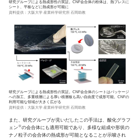
研究グループによる熱成形性の実証。CNF会合体の粉体は、熱プレスに
シート、平板などに熱成形が可能に
資料提供：大阪大学 産業科学研究所 石岡助教
研究グループによる熱成形性の実証。CNF会合体のシートはパッケージ
への加工、多重積層による厚い積層板も高い自由度で成形可能。CNFの
利用可能な領域が大きく広がる
資料提供：大阪大学 産業科学研究所 石岡助教
また、研究グループが見いだしたこの手法は、酸化グラフ
※
ェン
の会合体にも適用可能であり、多様な組成や形状の
ナノ粒子の会合体の熱成形が可能となることが示唆され