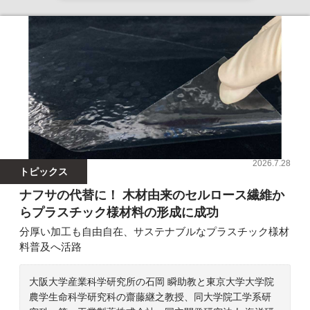
2026.7.28
トピックス
ナフサの代替に！ 木材由来のセルロース繊維か
らプラスチック様材料の形成に成功
分厚い加工も自由自在、サステナブルなプラスチック様材
料普及へ活路
大阪大学産業科学研究所の石岡 瞬助教と東京大学大学院
農学生命科学研究科の齋藤継之教授、同大学院工学系研