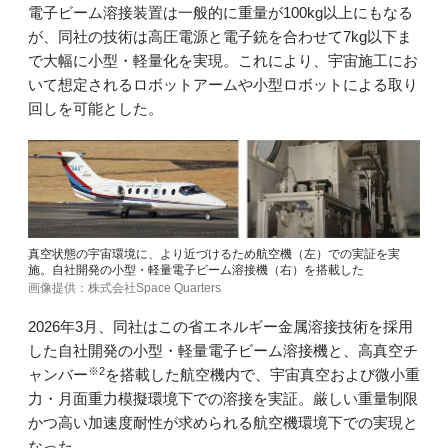
電子ビーム溶接装置は一般的に重量が100kg以上にもなる
が、同社の技術は高圧電源と電子銃を合わせて7kg以下ま
で大幅に小型・軽量化を実現。これにより、宇宙施工にお
いて想定されるロボットアームや小型ロボットによる取り
回しを可能とした。
真空状態の宇宙環境に、より近づけるため航空機（左）での実証を実
施。自社開発の小型・軽量電子ビーム溶接機（右）を搭載した
画像提供：株式会社Space Quarters
2026年3月、同社はこの省エネルギー金属溶接技術を採用
した自社開発の小型・軽量電子ビーム溶接機と、高真空チ
※2
ャンバー
を搭載した航空機内で、宇宙真空および微小重
力・月面重力模擬環境下での溶接を実証。厳しい重量制限
かつ高い加速度耐性が求められる航空機環境下での実現と
なった。