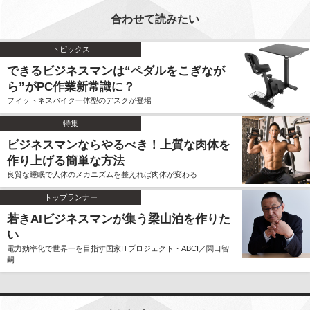
合わせて読みたい
トピックス
できるビジネスマンは“ペダルをこぎなが
ら”がPC作業新常識に？
フィットネスバイク一体型のデスクが登場
特集
ビジネスマンならやるべき！上質な肉体を
作り上げる簡単な方法
良質な睡眠で人体のメカニズムを整えれば肉体が変わる
トップランナー
若きAIビジネスマンが集う梁山泊を作りた
い
電力効率化で世界一を目指す国家ITプロジェクト・ABCI／関口智
嗣