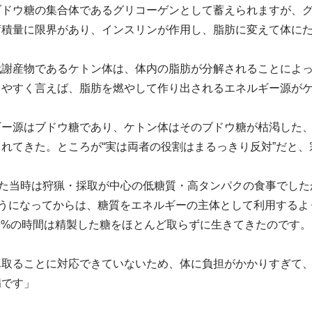
ドウ糖の集合体であるグリコーゲンとして蓄えられますが、グ
蓄積量に限界があり、インスリンが作用し、脂肪に変えて体に
代謝産物であるケトン体は、体内の脂肪が分解されることによ
りやすく言えば、脂肪を燃やして作り出されるエネルギー源が
ギー源はブドウ糖であり、ケトン体はそのブドウ糖が枯渇した
れてきた。ところが“実は両者の役割はまるっきり反対”だと
した当時は狩猟・採取が中心の低糖質・高タンパクの食事でした
ようになってからは、糖質をエネルギーの主体として利用する
.9%の時間は精製した糖をほとんど取らずに生きてきたのです。
ん取ることに対応できていないため、体に負担がかかりすぎて
病です」