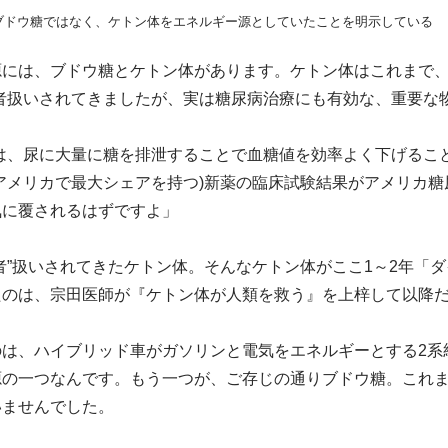
ブドウ糖ではなく、ケトン体をエネルギー源としていたことを明示している
には、ブドウ糖とケトン体があります。ケトン体はこれまで、
者扱いされてきましたが、実は糖尿病治療にも有効な、重要な
ろには、尿に大量に糖を排泄することで血糖値を効率よく下げる
アメリカで最大シェアを持つ)新薬の臨床試験結果がアメリカ
気に覆されるはずですよ」
者”扱いされてきたケトン体。そんなケトン体がここ1～2年「
たのは、宗田医師が『ケトン体が人類を救う』を上梓して以降
のは、ハイブリッド車がガソリンと電気をエネルギーとする2系
源の一つなんです。もう一つが、ご存じの通りブドウ糖。これ
いませんでした。