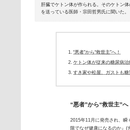
肝臓でケトン体が作られる。そのケトン体
を送っている医師・宗田哲男氏に聞いた。
“悪者”から“救世主”へ！
ケトン体が従来の糖尿病治
すき家や松屋、ガストも糖
“悪者”から“救世主”へ
2015年11月に発売され
限でなぜ健康になるのか』(