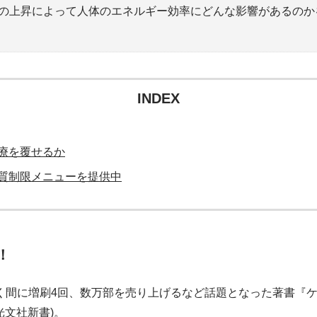
の上昇によって人体のエネルギー効率にどんな影響があるのか
INDEX
療を覆せるか
質制限メニューを提供中
！
、瞬く間に増刷4回、数万部を売り上げるなど話題となった著書『
光文社新書)。