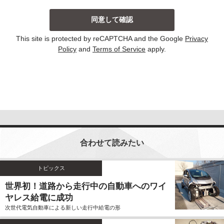
当社は、主に以下の場合にお客様から個人情報を収集
しております。収集した個人情報の利用目的について
は以下の通りです。その他、個別の利用目的がある場
This site is protected by reCAPTCHA and the Google
Privacy
合には、その都度明示しております。
Policy
and
Terms of Service
apply.
お問い合わせに対して回答する場合
当サイトにおける新コンテンツなどの参考とさせ
ていただく場合
いずれの収集の場合においても、個人情報を集計して
個人を識別することができない統計的な資料を作成す
るために、個人情報を利用する場合がございます。こ
の資料自体は、統計的な資料であり、個人を識別する
合わせて読みたい
ことができる個人情報は含まれません。
当社は、個人情報の収集に際し、利用目的などを偽っ
てお客様から個人情報を収集することはいたしませ
トピックス
ん。また、不正な手段により個人情報を収集すること
世界初！道路から走行中の自動車へのワイ
もいたしません。
ヤレス給電に成功
お客様よりご提供いただきました個人情報は、法令の
次世代電気自動車による新しい走行中給電の形
定めのある場合を除いて、お客様の事前のご同意をい
ただくことなく、予め明示した利用目的以外に使用し