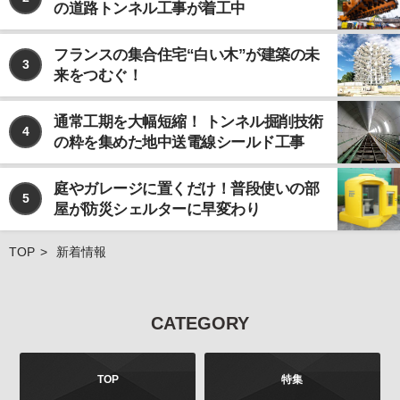
の道路トンネル工事が着工中
なお、個人情報の取り扱いを第三者に委託する場合で
あっても、お客様の個人情報の安全管理が図れるよ
う、当社は当該委託先に対して、必要かつ適切な監督
フランスの集合住宅“白い木”が建築の未
3
を行います。
来をつむぐ！
ご注意
当社が運営するインターネット上のwebサイトには、
通常工期を大幅短縮！ トンネル掘削技術
4
外部へのリンクが含まれている場合があります。この
の粋を集めた地中送電線シールド工事
ような外部のwebサイトにおいてのお客様の個人情報
の取り扱いについては、当社では責任を負いかねます
庭やガレージに置くだけ！普段使いの部
のでご注意ください。 また、当社が発行する雑誌等の
5
屋が防災シェルターに早変わり
商品において、広告などにより当社以外の第三者が独
自に個人情報を収集する場合がございます。このよう
な場合のお客様の個人情報の取り扱いにつきまして
TOP
新着情報
も、当社では責任を負いかねますのでご注意くださ
い。
お問合せについて
CATEGORY
お客様よりご提供いただきました個人情報は、法令の
定めるところにより、お客様より、その利用目的、開
示、訂正、追加、削除、利用停止、消去、第三者への
TOP
特集
提供の停止などを申し出ることができます。お申し出