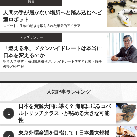
特集
ません。
人間の手が届かない場所へと踏み込むヘビ
個人情報の利用、管理について
型ロボット
当社では、お客様よりご提供いただきました個人情報
ロボットに生物の動きを取り入れた革新的アイデア
を厳重に保管、管理し、個人情報の漏洩、滅失、毀損
を防止するため、必要かつ適切な安全管理措置を講じ
トップランナー
ます。
お客様よりご提供いただきました個人情報は、その利
「燃える氷」メタンハイドレートは本当に
用目的の達成に必要な範囲内において、正確かつ最新
日本を変えるのか
の内容に保つよう努力するものとします。
明治大学 研究・知財戦略機構ガスハイドレート研究所代表・特任
教授／松本 良
個人情報の第三者への開示、提供について
当社は、お客様よりご提供いただきました個人情報
を、上記ならびに下記に該当する場合を除いて、お客
様の事前のご同意をいただくことなく、お客様よりご
人気記事ランキング
提供いただいた個人情報を第三者に開示、提供いたし
ません。
日本を資源大国に導く？ 海底に眠るコバ
ルトリッチクラストが秘める大きな可能
1
利用目的の遂行のため、個人情報の取り扱いを第
三者に委託する場合
性
法令に基づく場合
東京外環全通を目指して！日本最大規模
2