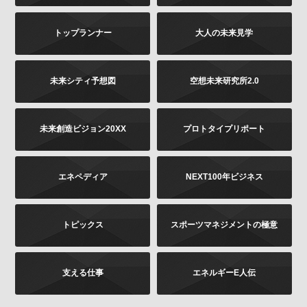
は書面に下記の内容をご記載いただき、お客様が本人
であることを証明するもの（免許証あるいはパスポー
トップランナー
大人の未来見学
トなどのコピー）を同封のうえ、郵送にて下記までお
願いします。お申し出内容の確認後、法令に基づき、
適正に対応いたします。
その他当社の個人情報の取扱いに関するお問い合せ、
未来シティ予想図
空想未来研究所2.0
苦情につきましても、以下の宛先にてお受けしており
ます。
未来創造ビジョン20XX
プロトタイプリポート
お問い合せの内容（確認、訂正、削除など。訂正
の場合は訂正内容もご記載ください）
ご提供いただいた時期、方法など
エネペディア
NEXT100年ビジネス
お客様のご連絡先（ご住所、ご名前）
ご送付先：
トピックス
スポーツマネジメントの極意
〒102-8177 東京都千代田区富士見2-13-3
株式会社KADOKAWA
個人情報お問合せ係
支える仕事
エネルギーE人伝
プライバシーポリシーの変更
当社は、このプライバシーポリシーの全部又は一部を