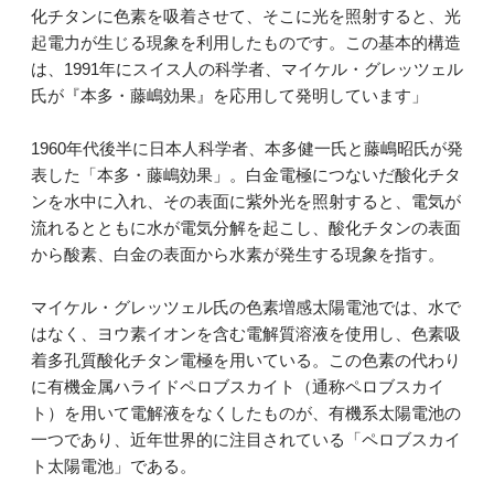
化チタンに色素を吸着させて、そこに光を照射すると、光
起電力が生じる現象を利用したものです。この基本的構造
は、1991年にスイス人の科学者、マイケル・グレッツェル
氏が『本多・藤嶋効果』を応用して発明しています」
1960年代後半に日本人科学者、本多健一氏と藤嶋昭氏が発
表した「本多・藤嶋効果」。白金電極につないだ酸化チタ
ンを水中に入れ、その表面に紫外光を照射すると、電気が
流れるとともに水が電気分解を起こし、酸化チタンの表面
から酸素、白金の表面から水素が発生する現象を指す。
マイケル・グレッツェル氏の色素増感太陽電池では、水で
はなく、ヨウ素イオンを含む電解質溶液を使用し、色素吸
着多孔質酸化チタン電極を用いている。この色素の代わり
に有機金属ハライドペロブスカイト（通称ペロブスカイ
ト）を用いて電解液をなくしたものが、有機系太陽電池の
一つであり、近年世界的に注目されている「ペロブスカイ
ト太陽電池」である。