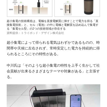
超小集電の技術構造は、電極を直接電解質に挿すことで電力を得る「直
接集電技術」と、セル（電池）の中に電極と電解質を詰め込んで集電す
る「集電セル型」の2つの技術領域が存在する
資料提供：トライポッド・デザイン株式会社
超小集電によって得られる電気はわずかであるものの、時
間帯や天候に左右されず、常時安定した電力を持続的に得
られるところにその特性がある。
中川氏は「そのような超小集電の特性を上手く生かして社
会貢献が出来るさまざまなテーマや対象がある」と主張す
る。