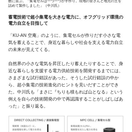
数に並ぶ。「集電セルは一つ一つが手作り。現地の皆さんと地元の土を
詰めて製作しました」（中川氏）
蓄電技術で超小集電を大きな電力に、オフグリッド環境の
電力自立を目指して
「KU-AN 空庵」のように、集電セルが作りだす小さな電
気を蓄えることで、身近な暮らしや社会を支える電力自立
の未来が見えてくる。
自然界の小さな電気を昇圧したり蓄えたりすることで、身
近な暮らしを支援する電力供給技術を開発するまでには、
さまざまな試行錯誤があった。そうした試行錯誤の中か
ら、超小集電の技術進化のヒントを見いだすことができ
た。中川氏も「まさに『ちりも積もれば山となる』という
例えを自らの技術開発の中で再認識することがしばしばあ
った」と振り返る。