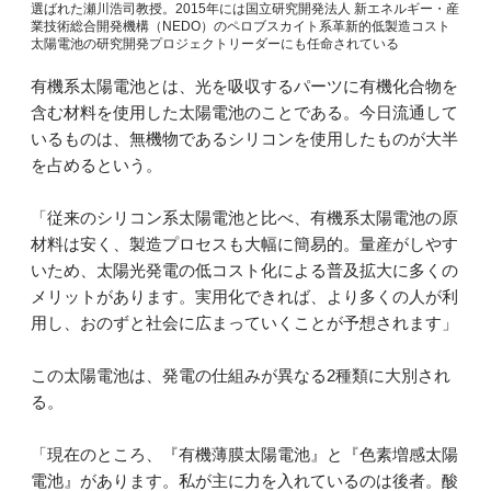
選ばれた瀬川浩司教授。2015年には国立研究開発法人 新エネルギー・産
業技術総合開発機構（NEDO）のペロブスカイト系革新的低製造コスト
太陽電池の研究開発プロジェクトリーダーにも任命されている
有機系太陽電池とは、光を吸収するパーツに有機化合物を
含む材料を使用した太陽電池のことである。今日流通して
いるものは、無機物であるシリコンを使用したものが大半
を占めるという。
「従来のシリコン系太陽電池と比べ、有機系太陽電池の原
材料は安く、製造プロセスも大幅に簡易的。量産がしやす
いため、太陽光発電の低コスト化による普及拡大に多くの
メリットがあります。実用化できれば、より多くの人が利
用し、おのずと社会に広まっていくことが予想されます」
この太陽電池は、発電の仕組みが異なる2種類に大別され
る。
「現在のところ、『有機薄膜太陽電池』と『色素増感太陽
電池』があります。私が主に力を入れているのは後者。酸