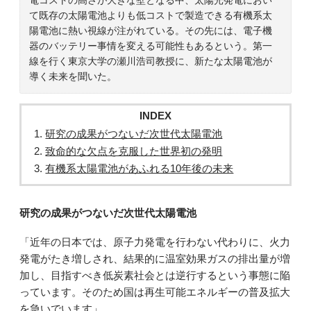
て既存の太陽電池よりも低コストで製造できる有機系太
陽電池に熱い視線が注がれている。その先には、電子機
器のバッテリー事情を変える可能性もあるという。第一
線を行く東京大学の瀬川浩司教授に、新たな太陽電池が
導く未来を聞いた。
INDEX
研究の成果がつないだ次世代太陽電池
致命的な欠点を克服した世界初の発明
有機系太陽電池があふれる10年後の未来
研究の成果がつないだ次世代太陽電池
「近年の日本では、原子力発電を行わない代わりに、火力
発電がたき増しされ、結果的に温室効果ガスの排出量が増
加し、目指すべき低炭素社会とは逆行するという事態に陥
っています。そのため国は再生可能エネルギーの普及拡大
を急いでいます」