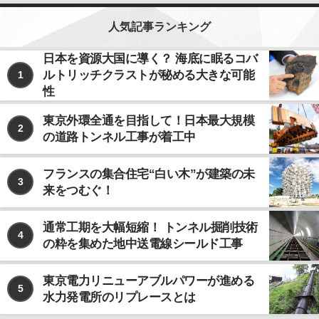
人気記事ランキング
日本を資源大国に導く？ 海底に眠るコバ
ルトリッチクラストが秘める大きな可能
1
性
東京外環全通を目指して！日本最大規模
2
の道路トンネル工事が着工中
フランスの集合住宅“白い木”が建築の未
3
来をつむぐ！
通常工期を大幅短縮！ トンネル掘削技術
4
の粋を集めた地中送電線シールド工事
東京電力リニューアブルパワーが進める
5
水力発電所のリプレースとは