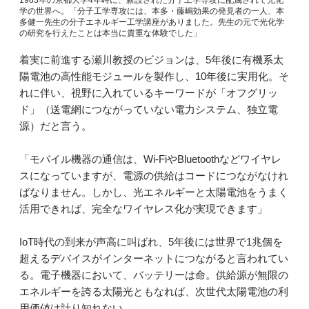
学の世界へ。「分子工学専攻には、本多・藤嶋効果の発見者の一人、本
多健一先生の分子エネルギー工学講座がありました。先生の元で光化学
の研究を行えたことは本当に貴重な体験でした」
着実に前進する瀬川教授のビジョンは、5年後に有機系太
陽電池の高性能モジュールを製作し、10年後に実用化。そ
れに伴い、視野に入れているキーワードが「オフグリッ
ド」（送電網につながっていない電力システム、独立電
源）だと言う。
「モバイル機器の通信は、Wi-FiやBluetoothなどワイヤレ
スになっていますが、電源の供給はコードにつながなけれ
ばなりません。しかし、光エネルギーと太陽電池をうまく
活用できれば、完全なワイヤレス化が実現できます」
IoT時代の到来が声高に叫ばれ、5年後には世界で1兆個を
超えるデバイスがインターネットにつながると言われてい
る。電子機器において、バッテリーは命。供給源が無限の
エネルギーを誇る太陽光ともなれば、次世代太陽電池の利
用価値は計り知れない。