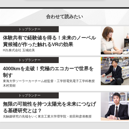
合わせて読みたい
トップランナー
体験共有で経験値を得る！未来のノーベル
賞候補が作った触れるVRの効果
H2L株式会社 玉城絵美
トップランナー
4000kmを走破！究極のエコカーで世界を
制す
東海大学ソーラーカーチーム総監督・工学部電気電子工学科教授
木村英樹
トップランナー
無限の可能性を持つ太陽光を未来につなげ
る基礎研究とは？
光触媒研究の先端をいく東京工業大学理学院・前田和彦准教授