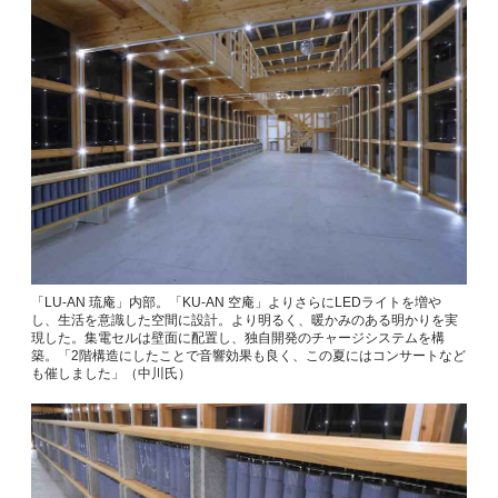
「LU-AN 琉庵」内部。「KU-AN 空庵」よりさらにLEDライトを増や
し、生活を意識した空間に設計。より明るく、暖かみのある明かりを実
現した。集電セルは壁面に配置し、独自開発のチャージシステムを構
築。「2階構造にしたことで音響効果も良く、この夏にはコンサートなど
も催しました」（中川氏）