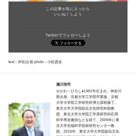
この記事が気に入ったら
いいね！しよう
Twitterでフォローしよう
text：伊佐治 龍 photo：小松貴史
瀬川浩司
せがわ・ひろし●1961年生まれ、神奈川
県出身。京都大学工学部卒業後、京都
大学大学院工学研究科博士課程修了。
東京大学大学院総合文化研究科助教
授、東京大学大学院工学系研究科応用
科学専攻兼担などを経て、2006年に東
京大学先端科学技術研究センター教
授。2016年、東京大学大学院総合文化