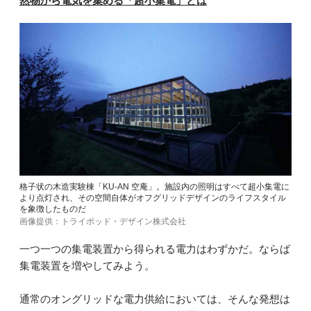
然物から電気を集める「超小集電」とは
格子状の木造実験棟「KU-AN 空庵」。施設内の照明はすべて超小集電に
より点灯され、その空間自体がオフグリッドデザインのライフスタイル
を象徴したものだ
画像提供：トライポッド・デザイン株式会社
一つ一つの集電装置から得られる電力はわずかだ。ならば
集電装置を増やしてみよう。
通常のオングリッドな電力供給においては、そんな発想は