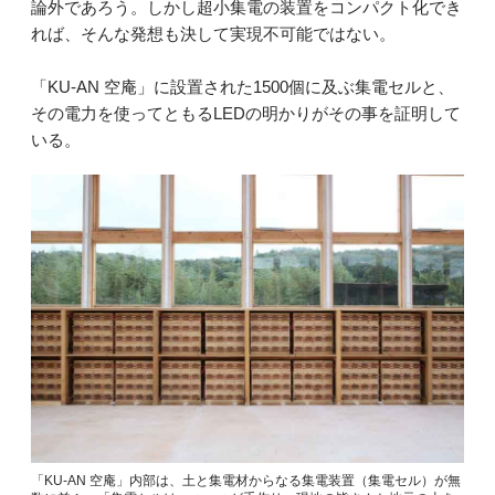
論外であろう。しかし超小集電の装置をコンパクト化でき
れば、そんな発想も決して実現不可能ではない。
「KU-AN 空庵」に設置された1500個に及ぶ集電セルと、
その電力を使ってともるLEDの明かりがその事を証明して
いる。
「KU-AN 空庵」内部は、土と集電材からなる集電装置（集電セル）が無