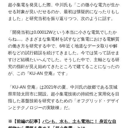
超小集電を発見した際、中川氏も「この微小な電力が生か
せる対象が見いだせるのか、最初は懐疑的になったりもし
ました」と研究当初を振り返りつつ、次のように話す。
「開発当初は0.00012Wという本当に小さな電気でしたか
らね…。さまざまな集電材を試すなど集電における電解質
の働き方を研究する中で、6年近く地道なデータ取りや解
析などの試行錯誤を続けてきました。今では笑って話せま
すけど結構たいへんでした。そうした中で、主軸となる研
究の指針が見え始めてきたところで建てることになったの
が、この『KU-AN 空庵』です」
「KU-AN 空庵」は2021年の夏、中川氏の故郷である茨城
県常陸太田市に開設。超小集電技術の持続性と実用化を目
指した基盤技術を研究するための「オフグリッド・デザイ
ンとテクノロジーの実験棟」だ。
※【前編の記事】
パンも、水も、土も電池に！ 身近な自