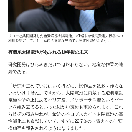
リコーと共同開発した色素増感太陽電池。IoT端末や低消費電力機器への
利用を想定しており、室内の微弱な光源でも発電性能が衰えない
有機系太陽電池があふれる10年後の未来
研究開発はひらめきだけでは終わらない。地道な作業の連
続である。
「研究を進めていけばいくほどに、試作品を数多く作らな
いといけません。ですから、太陽電池に内蔵する透明電動
電極やその上にあるバリア層、メソポーラス層というパー
ツを組み立てるといった細かい技術も求められます。これ
ら技術の積み重ねが、最近のペロブスカイト太陽電池の高
性能化にも貢献していて、すでに22.7％の（電力への）変
換効率も報告されるようになりました。