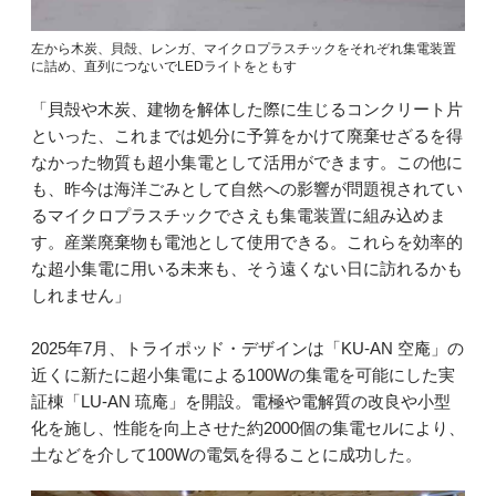
左から木炭、貝殻、レンガ、マイクロプラスチックをそれぞれ集電装置
に詰め、直列につないでLEDライトをともす
「貝殻や木炭、建物を解体した際に生じるコンクリート片
といった、これまでは処分に予算をかけて廃棄せざるを得
なかった物質も超小集電として活用ができます。この他に
も、昨今は海洋ごみとして自然への影響が問題視されてい
るマイクロプラスチックでさえも集電装置に組み込めま
す。産業廃棄物も電池として使用できる。これらを効率的
な超小集電に用いる未来も、そう遠くない日に訪れるかも
しれません」
2025年7月、トライポッド・デザインは「KU-AN 空庵」の
近くに新たに超小集電による100Wの集電を可能にした実
証棟「LU-AN 琉庵」を開設。電極や電解質の改良や小型
化を施し、性能を向上させた約2000個の集電セルにより、
土などを介して100Wの電気を得ることに成功した。