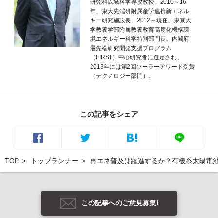
研究科広域科学専攻教授。2010～16
年、東大先端研附属産学連携新エネル
ギー研究施設長、2012～現在、東京大
学教養学部附属教養教育高度化機構環
境エネルギー科学特別部門長。内閣府
最先端研究開発支援プログラム
（FIRST）中心研究者に選定され、
2013年には第2回ソーラーアワード受賞
（テクノロジー部門）。
この記事をシェア
TOP
トップランナー
再エネ普及は躍進するか？有機系太陽電池
この記事へのご意見募集!