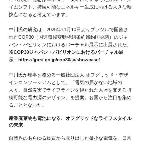
イムシフト、持続可能なエネルギー生成における大きな転
換点になると考えています」
中川氏の研究は、2025年11月10日よりブラジルで開催さ
れたCOP30（国連気候変動枠組条約締約国会議）のジャ
パン・パビリオンにおけるバーチャル展示に出展された。
※COP30ジャパン・パビリオンにおけるバーチャル展
示：
https://jprsi.go.jp/cop30/ja/showcase/
中川氏が理事を務める一般社団法人 オフグリッド・デザ
インコンソーシアムとして、「電気の届かない地域の
人々、自然災害でライフラインを絶たれた人々を支える持
続可能な電力源のデザイン」を提案。各国から注目を集め
ることとなった。
産業廃棄物も電池になる、オフグリッドなライフスタイル
の未来
自然界のあらゆる物質から取り出した微小な電気を、日常