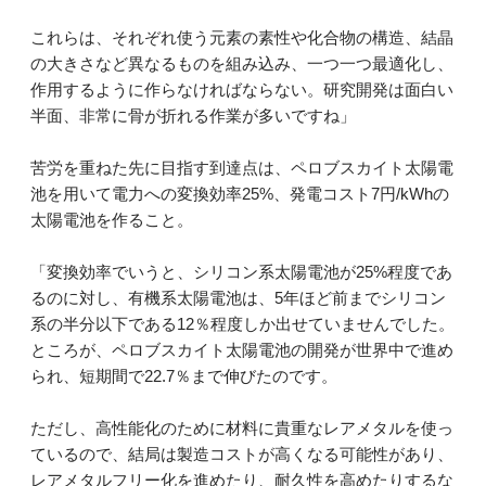
これらは、それぞれ使う元素の素性や化合物の構造、結晶
の大きさなど異なるものを組み込み、一つ一つ最適化し、
作用するように作らなければならない。研究開発は面白い
半面、非常に骨が折れる作業が多いですね」
苦労を重ねた先に目指す到達点は、ペロブスカイト太陽電
池を用いて電力への変換効率25%、発電コスト7円/kWhの
太陽電池を作ること。
「変換効率でいうと、シリコン系太陽電池が25%程度であ
るのに対し、有機系太陽電池は、5年ほど前までシリコン
系の半分以下である12％程度しか出せていませんでした。
ところが、ペロブスカイト太陽電池の開発が世界中で進め
られ、短期間で22.7％まで伸びたのです。
ただし、高性能化のために材料に貴重なレアメタルを使っ
ているので、結局は製造コストが高くなる可能性があり、
レアメタルフリー化を進めたり、耐久性を高めたりするな