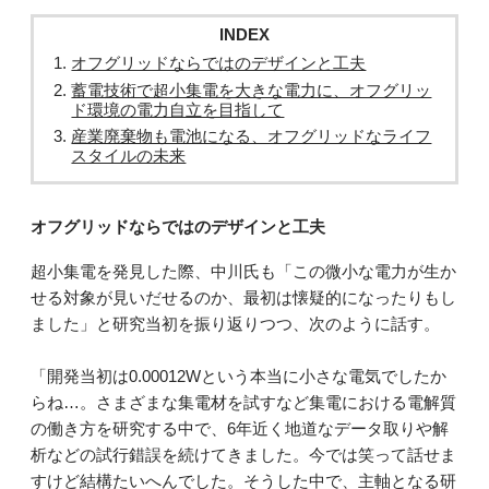
INDEX
オフグリッドならではのデザインと工夫
蓄電技術で超小集電を大きな電力に、オフグリッ
ド環境の電力自立を目指して
産業廃棄物も電池になる、オフグリッドなライフ
スタイルの未来
オフグリッドならではのデザインと工夫
超小集電を発見した際、中川氏も「この微小な電力が生か
せる対象が見いだせるのか、最初は懐疑的になったりもし
ました」と研究当初を振り返りつつ、次のように話す。
「開発当初は0.00012Wという本当に小さな電気でしたか
らね…。さまざまな集電材を試すなど集電における電解質
の働き方を研究する中で、6年近く地道なデータ取りや解
析などの試行錯誤を続けてきました。今では笑って話せま
すけど結構たいへんでした。そうした中で、主軸となる研