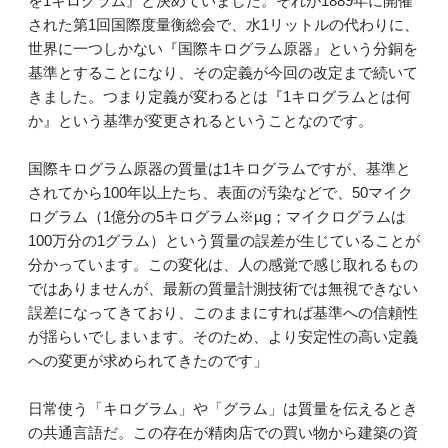
を1キログラム』と決めていました。それが1889年に開催
された第1回国際度量衡総会で、水1リットルの代わりに、
世界に一つしかない『国際キログラム原器』という分銅を
基準とすることになり、その定義が今回の改定まで続いて
きました。つまり定義が変わるとは『1キログラムとは何
か』という基準が変更されるということなのです。
国際キログラム原器の質量は1キログラムですが、基準と
されてから100年以上たち、表面の汚染などで、50マイク
ログラム（1億分の5キログラム※µg；マイクログラムは
100万分の1グラム）という質量の誤差が生じていることが
分かっています。この変化は、人の感覚で感じ取れるもの
ではありませんが、最新の質量計測技術では無視できない
誤差になってきており、このままにすれば基準への信頼性
が揺らいでしまいます。そのため、より安定性の高い定義
への変更が求められてきたのです」
日常使う「キログラム」や「グラム」は質量を伝えるとき
の共通言語だ。この存在が精肉店での買い物から建築の資