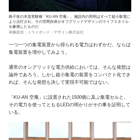
格子状の木造実験棟「KU-AN 空庵」。施設内の照明はすべて超小集電に
より点灯され、その空間自体がオフグリッドデザインのライフスタイル
を象徴したものだ
画像提供：トライポッド・デザイン株式会社
一つ一つの集電装置から得られる電力はわずかだ。ならば
集電装置を増やしてみよう。
通常のオングリッドな電力供給においては、そんな発想は
論外であろう。しかし超小集電の装置をコンパクト化でき
れば、そんな発想も決して実現不可能ではない。
「KU-AN 空庵」に設置された1500個に及ぶ集電セルと、
その電力を使ってともるLEDの明かりがその事を証明して
いる。