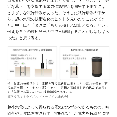
自然界の小さな電気を昇圧したり蓄えたりすることで、身
近な暮らしを支援する電力供給技術を開発するまでには、
さまざまな試行錯誤があった。そうした試行錯誤の中か
ら、超小集電の技術進化のヒントを見いだすことができ
た。中川氏も「まさに『ちりも積もれば山となる』という
例えを自らの技術開発の中で再認識することがしばしばあ
った」と振り返る。
超小集電の技術構造は、電極を直接電解質に挿すことで電力を得る「直
接集電技術」と、セル（電池）の中に電極と電解質を詰め込んで集電す
る「集電セル型」の2つの技術領域が存在する
資料提供：トライポッド・デザイン株式会社
超小集電によって得られる電気はわずかであるものの、時
間帯や天候に左右されず、常時安定した電力を持続的に得