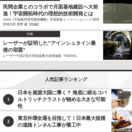
民間企業とのコラボで月面基地建設へ大前
進！宇宙開拓時代の理想的技術開発とは
JAXA（宇宙航空研究開発機構）宇宙探査イノベーションハブ 研究
領域主幹 星野 健【前編】
特集
レーザーが証明した“アインシュタイン最
後の宿題”
レーザー干渉計型大型低温重力波望遠鏡『KAGRA』
人気記事ランキング
日本を資源大国に導く？ 海底に眠るコバ
ルトリッチクラストが秘める大きな可能
1
性
東京外環全通を目指して！日本最大規模
2
の道路トンネル工事が着工中