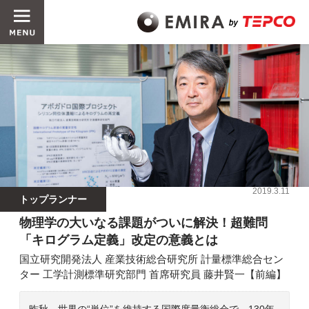
2019.3.11
トップランナー
物理学の大いなる課題がついに解決！超難問
「キログラム定義」改定の意義とは
国立研究開発法人 産業技術総合研究所 計量標準総合セン
ター 工学計測標準研究部門 首席研究員 藤井賢一【前編】
昨秋、世界の“単位”を維持する国際度量衡総会で、130年