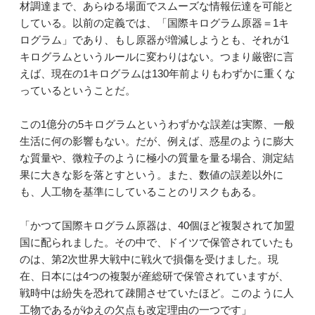
材調達まで、あらゆる場面でスムーズな情報伝達を可能と
している。以前の定義では、「国際キログラム原器＝1キ
ログラム」であり、もし原器が増減しようとも、それが1
キログラムというルールに変わりはない。つまり厳密に言
えば、現在の1キログラムは130年前よりもわずかに重くな
っているということだ。
この1億分の5キログラムというわずかな誤差は実際、一般
生活に何の影響もない。だが、例えば、惑星のように膨大
な質量や、微粒子のように極小の質量を量る場合、測定結
果に大きな影を落とすという。また、数値の誤差以外に
も、人工物を基準にしていることのリスクもある。
「かつて国際キログラム原器は、40個ほど複製されて加盟
国に配られました。その中で、ドイツで保管されていたも
のは、第2次世界大戦中に戦火で損傷を受けました。現
在、日本には4つの複製が産総研で保管されていますが、
戦時中は紛失を恐れて疎開させていたほど。このように人
工物であるがゆえの欠点も改定理由の一つです」