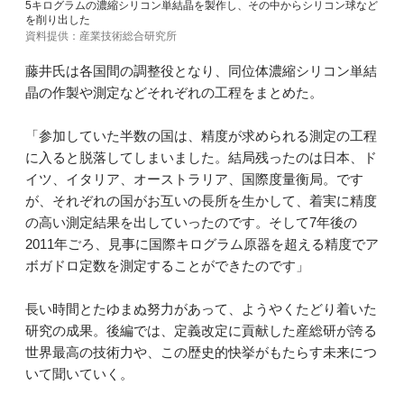
5キログラムの濃縮シリコン単結晶を製作し、その中からシリコン球など
を削り出した
資料提供：産業技術総合研究所
藤井氏は各国間の調整役となり、同位体濃縮シリコン単結
晶の作製や測定などそれぞれの工程をまとめた。
「参加していた半数の国は、精度が求められる測定の工程
に入ると脱落してしまいました。結局残ったのは日本、ド
イツ、イタリア、オーストラリア、国際度量衡局。です
が、それぞれの国がお互いの長所を生かして、着実に精度
の高い測定結果を出していったのです。そして7年後の
2011年ごろ、見事に国際キログラム原器を超える精度でア
ボガドロ定数を測定することができたのです」
長い時間とたゆまぬ努力があって、ようやくたどり着いた
研究の成果。後編では、定義改定に貢献した産総研が誇る
世界最高の技術力や、この歴史的快挙がもたらす未来につ
いて聞いていく。