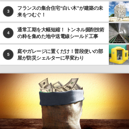
フランスの集合住宅“白い木”が建築の未
3
来をつむぐ！
通常工期を大幅短縮！ トンネル掘削技術
4
の粋を集めた地中送電線シールド工事
庭やガレージに置くだけ！普段使いの部
5
屋が防災シェルターに早変わり