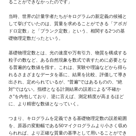
ることができなかったのです」
当時、世界の計量学者たちがキログラムの新定義の候補と
して挙げていたのは、質量を求めることができる「アボガ
ドロ定数」と「プランク定数」という、相関する2つの基
礎物理定数だったという。
基礎物理定数とは、光の速度や万有引力、物質を構成する
粒子の数など、ある自然現象を数式で表すために必要とな
る普遍的な数値を指す。これは、実験や理論などから得ら
れるさまざまなデータを基に、結果を比較、評価して導き
出され、定められているが、“普遍”ではあるものの、“絶
対”ではない。指標となる計測結果の誤差による“不確か
さ”を内包しており、逆に言えば、測定精度が高まるほど
に、より精密な数値となっていく。
つまり、キログラムを定義できる基礎物理定数の誤差範囲
を、原器の変動幅である50マイクログラムより小さく収め
られれば、より正確な質量の基準として用いることができ