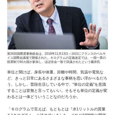
第26回国際度量衡総会は、2018年11月13日～16日にフランスのベルサ
イユ国際会議場で開催された。キログラムの定義改定では、一国一票の
投票制で60カ国が参加し、ほぼ全会一致で決議されたという藤井氏
単位と聞けば、身長や体重、距離や時間、気温や電気な
ど、きっと日常にあるさまざまな事柄を思い浮かべるだろ
う。しかし、普段生活している中で、“単位の定義”を意識
することは皆無と言ってもいい。そもそも単位の定義が変
わるとは一体どういうことなのだろうか。
「キログラムで言えば、もともとは『水1リットルの質量