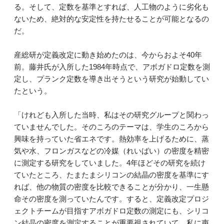
る。そして、定数を基準とすれば、人工物のように劣化も
ないため、絶対的な安定性を持たせることが可能となるの
だ。
産総研が定義改定に動き始めたのは、今からおよそ40年
前。藤井氏が入所した1984年時点で、アボガドロ定数を測
定し、プランク定数を導き出そうという研究が始動してい
たという。
「けれども入所した当時、私はその研究グループと関わっ
ていませんでした。そのころのテーマは、学生のころから
興味を持っていた省エネです。熱効率を上げるために、蒸
気や水、フロンガスなどの冷媒（れいばい）の密度を精密
に測定する研究をしていました。4年ほどその研究を続け
ていたところ、たまたまシリコンの結晶の密度を基準にす
れば、他の物質の密度を比較できることが分かり、一生懸
命その密度を測っていたんです。すると、定義改定プロジ
ェクトチームが目指すアボガドロ定数の測定にも、シリコ
ン結晶の密度を測定することが重要視されていて、私に声