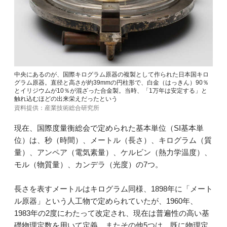
中央にあるのが、国際キログラム原器の複製として作られた日本国キロ
グラム原器。直径と高さが約39mmの円柱形で、白金（はっきん）90％
とイリジウムが10％が混ざった合金製。当時、「1万年は安定する」と
触れ込むほどの出来栄えだったという
資料提供：産業技術総合研究所
現在、国際度量衡総会で定められた基本単位（SI基本単
位）は、秒（時間）、メートル（長さ）、キログラム（質
量）、アンペア（電気素量）、ケルビン（熱力学温度）、
モル（物質量）、カンデラ（光度）の7つ。
長さを表すメートルはキログラム同様、1898年に「メート
ル原器」という人工物で定められていたが、1960年、
1983年の2度にわたって改定され、現在は普遍性の高い基
礎物理定数を用いて定義。またその他5つは、既に物理定