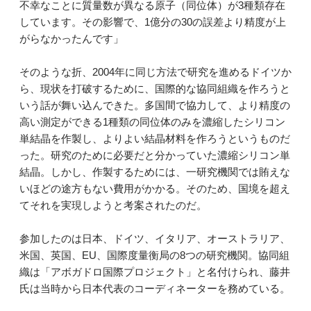
不幸なことに質量数が異なる原子（同位体）が3種類存在
しています。その影響で、1億分の30の誤差より精度が上
がらなかったんです」
そのような折、2004年に同じ方法で研究を進めるドイツか
ら、現状を打破するために、国際的な協同組織を作ろうと
いう話が舞い込んできた。多国間で協力して、より精度の
高い測定ができる1種類の同位体のみを濃縮したシリコン
単結晶を作製し、よりよい結晶材料を作ろうというものだ
った。研究のために必要だと分かっていた濃縮シリコン単
結晶。しかし、作製するためには、一研究機関では賄えな
いほどの途方もない費用がかかる。そのため、国境を超え
てそれを実現しようと考案されたのだ。
参加したのは日本、ドイツ、イタリア、オーストラリア、
米国、英国、EU、国際度量衡局の8つの研究機関。協同組
織は「アボガドロ国際プロジェクト」と名付けられ、藤井
氏は当時から日本代表のコーディネーターを務めている。