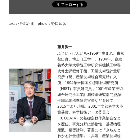
text：伊佐治 龍 photo：野口岳彦
藤井賢一
ふじい・けんいち●1959年生まれ、東京
都出身。博士（工学）。1984年、慶應
義塾大学大学院工学研究科機械工学専
攻修士課程修了後、工業技術院計量研
究所（現、産業技術総合研究所）入
所。1994年米国国立標準技術研究所
（NIST）客員研究員，2001年産業技術
総合研究所工業計測標準研究部門 熱物
性部流体標準研究室長などを経て、
2015年より現職。2001年文部科学大臣
賞受賞。科学技術データ委員会
（CODATA）の基礎定数作業部会など
を歴任。研究分野は熱物性、基礎物理
定数、精密計測。著書には『きちんと
わかる計量標準』（共著，産業技術総