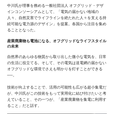
中川氏が理事を務める一般社団法人 オフグリッド・デザ
インコンソーシアムとして、「電気の届かない地域の
人々、自然災害でライフラインを絶たれた人々を支える持
続可能な電力源のデザイン」を提案。各国から注目を集め
ることとなった。
産業廃棄物も電池になる、オフグリッドなライフスタイル
の未来
自然界のあらゆる物質から取り出した微小な電気を、日常
の生活に役立てる。そして、その電気は送電網の届かない
オフグリッドな環境でさえも明かりを灯すことができる
──。
技術が向上することで、活用の可能性も広がる超小集電だ
が、中川氏がこの技術をもって実用化に結び付けたいと考
えていること、その一つが、「産業廃棄物を集電に利用す
ること」だと話す。