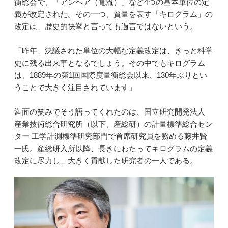
衡総会で、「アンペア（電流）」など4つの基本単位の定
義が改定された。その一つ、質量を表す「キログラム」の
改定は、歴史的快挙と言っても過言ではないという。
「昨年、決議された単位の大幅な定義改定は、きっと科学
史に残る出来事となるでしょう。その中でもキログラム
は、1889年の第1回国際度量衡総会以来、130年ぶりとい
うことで大きく注目されています」
満面の笑みでそう語ってくれたのは、国立研究開発法人
産業技術総合研究所（以下、産総研）の計量標準総合セン
ター 工学計測標準研究部門で首席研究員を務める藤井賢
一氏。産総研入所以降、長きにわたってキログラムの定義
改定に尽力し、大きく貢献した研究者の一人である。