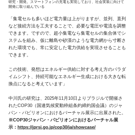
研究・開発。スマートフォンの充電も実現しており、社会実装に向けて
開発に取り組んでいる
「集電セルも多いほど電力量は上がりますが、並列、直列
など接続方法を工夫することで、必要な電圧や電流を調整
できます。ですので、超小集電なら集電セルの集合体でシ
ステムを組み、仮に離島や砂漠のような電力網から寸断さ
れた環境でも、常に安定した電力供給を実現させることも
できます。
この技術、発想はエネルギー供給に対する考え方のパラダ
イムシフト、持続可能なエネルギー生成における大きな転
換点になると考えています」
中川氏の研究は、2025年11月10日よりブラジルで開催さ
れたCOP30（国連気候変動枠組条約締約国会議）のジャ
パン・パビリオンにおけるバーチャル展示に出展された。
※COP30ジャパン・パビリオンにおけるバーチャル展
示：
https://jprsi.go.jp/cop30/ja/showcase/