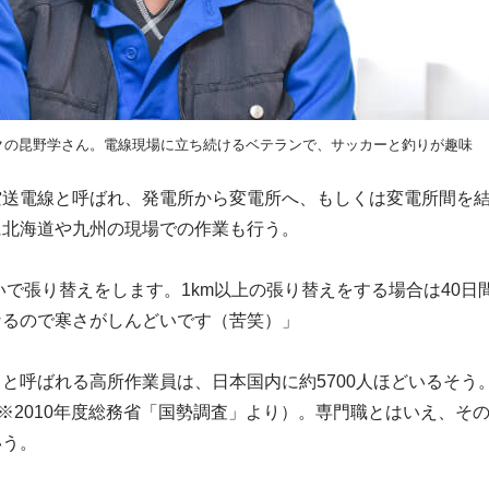
クの昆野学さん。電線現場に立ち続けるベテランで、サッカーと釣りが趣味
空送電線と呼ばれ、発電所から変電所へ、もしくは変電所間を
に北海道や九州の現場での作業も行う。
らいで張り替えをします。1km以上の張り替えをする場合は40
なるので寒さがしんどいです（苦笑）」
と呼ばれる高所作業員は、日本国内に約5700人ほどいるそう
※2010年度総務省「国勢調査」より）。専門職とはいえ、その
いう。