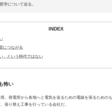
の哲学について迫る。
INDEX
い
質につながる
い」という時代ではない
も怖い
鉄塔。発電所から各地へと電気を送るための電線を張るための
置、張り替え工事を行っている会社だ。