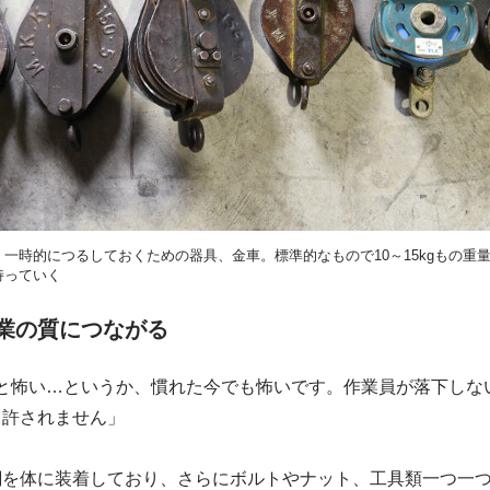
一時的につるしておくための器具、金車。標準的なもので10～15kgもの重
持っていく
業の質につながる
いと怖い…というか、慣れた今でも怖いです。作業員が落下しな
も許されません」
綱を体に装着しており、さらにボルトやナット、工具類一つ一