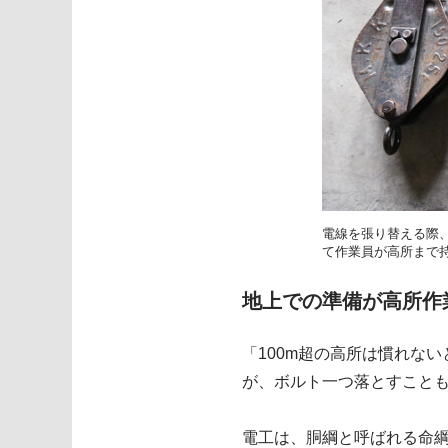
電線を張り替える際、
て作業員が高所まで
地上での準備が高所作
「100m超の高所は慣れな
が、ボルト一つ落とすこと
電工は、胴綱と呼ばれる命