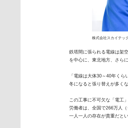
株式会社スカイテッ
鉄塔間に張られる電線は架
を中心に、東北地方、さら
「電線は大体30～40年く
冬になると張り替えが多く
この工事に不可欠な「電工」
労働者は、全国で266万人（
一人一人の存在が貴重だと