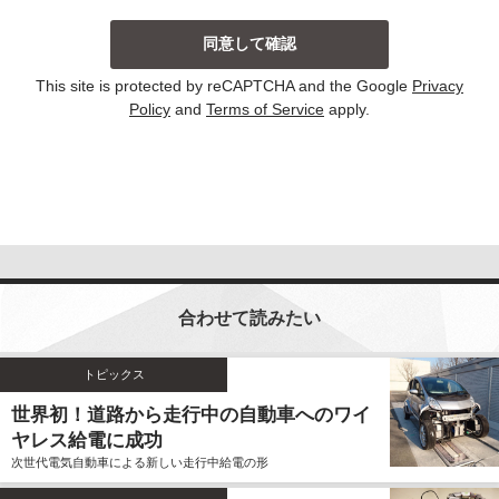
当社は、主に以下の場合にお客様から個人情報を収集
しております。収集した個人情報の利用目的について
は以下の通りです。その他、個別の利用目的がある場
This site is protected by reCAPTCHA and the Google
Privacy
合には、その都度明示しております。
Policy
and
Terms of Service
apply.
お問い合わせに対して回答する場合
当サイトにおける新コンテンツなどの参考とさせ
ていただく場合
いずれの収集の場合においても、個人情報を集計して
個人を識別することができない統計的な資料を作成す
るために、個人情報を利用する場合がございます。こ
の資料自体は、統計的な資料であり、個人を識別する
合わせて読みたい
ことができる個人情報は含まれません。
当社は、個人情報の収集に際し、利用目的などを偽っ
てお客様から個人情報を収集することはいたしませ
トピックス
ん。また、不正な手段により個人情報を収集すること
世界初！道路から走行中の自動車へのワイ
もいたしません。
ヤレス給電に成功
お客様よりご提供いただきました個人情報は、法令の
次世代電気自動車による新しい走行中給電の形
定めのある場合を除いて、お客様の事前のご同意をい
ただくことなく、予め明示した利用目的以外に使用し