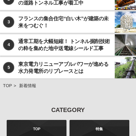
の道路トンネル工事が着工中
なお、個人情報の取り扱いを第三者に委託する場合で
あっても、お客様の個人情報の安全管理が図れるよ
う、当社は当該委託先に対して、必要かつ適切な監督
フランスの集合住宅“白い木”が建築の未
3
を行います。
来をつむぐ！
ご注意
当社が運営するインターネット上のwebサイトには、
通常工期を大幅短縮！ トンネル掘削技術
4
外部へのリンクが含まれている場合があります。この
の粋を集めた地中送電線シールド工事
ような外部のwebサイトにおいてのお客様の個人情報
の取り扱いについては、当社では責任を負いかねます
東京電力リニューアブルパワーが進める
のでご注意ください。 また、当社が発行する雑誌等の
5
水力発電所のリプレースとは
商品において、広告などにより当社以外の第三者が独
自に個人情報を収集する場合がございます。このよう
な場合のお客様の個人情報の取り扱いにつきまして
TOP
新着情報
も、当社では責任を負いかねますのでご注意くださ
い。
お問合せについて
CATEGORY
お客様よりご提供いただきました個人情報は、法令の
定めるところにより、お客様より、その利用目的、開
示、訂正、追加、削除、利用停止、消去、第三者への
TOP
特集
提供の停止などを申し出ることができます。お申し出