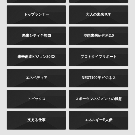
は書面に下記の内容をご記載いただき、お客様が本人
であることを証明するもの（免許証あるいはパスポー
トップランナー
大人の未来見学
トなどのコピー）を同封のうえ、郵送にて下記までお
願いします。お申し出内容の確認後、法令に基づき、
適正に対応いたします。
その他当社の個人情報の取扱いに関するお問い合せ、
未来シティ予想図
空想未来研究所2.0
苦情につきましても、以下の宛先にてお受けしており
ます。
未来創造ビジョン20XX
プロトタイプリポート
お問い合せの内容（確認、訂正、削除など。訂正
の場合は訂正内容もご記載ください）
ご提供いただいた時期、方法など
エネペディア
NEXT100年ビジネス
お客様のご連絡先（ご住所、ご名前）
ご送付先：
トピックス
スポーツマネジメントの極意
〒102-8177 東京都千代田区富士見2-13-3
株式会社KADOKAWA
個人情報お問合せ係
支える仕事
エネルギーE人伝
プライバシーポリシーの変更
当社は、このプライバシーポリシーの全部又は一部を