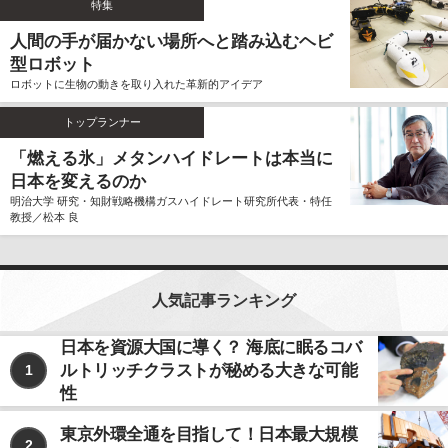
特集
ません。
人間の手が届かない場所へと踏み込むヘビ
個人情報の利用、管理について
型ロボット
当社では、お客様よりご提供いただきました個人情報
ロボットに生物の動きを取り入れた革新的アイデア
を厳重に保管、管理し、個人情報の漏洩、滅失、毀損
を防止するため、必要かつ適切な安全管理措置を講じ
トップランナー
ます。
お客様よりご提供いただきました個人情報は、その利
「燃える氷」メタンハイドレートは本当に
用目的の達成に必要な範囲内において、正確かつ最新
日本を変えるのか
の内容に保つよう努力するものとします。
明治大学 研究・知財戦略機構ガスハイドレート研究所代表・特任
教授／松本 良
個人情報の第三者への開示、提供について
当社は、お客様よりご提供いただきました個人情報
を、上記ならびに下記に該当する場合を除いて、お客
様の事前のご同意をいただくことなく、お客様よりご
人気記事ランキング
提供いただいた個人情報を第三者に開示、提供いたし
ません。
日本を資源大国に導く？ 海底に眠るコバ
ルトリッチクラストが秘める大きな可能
1
利用目的の遂行のため、個人情報の取り扱いを第
三者に委託する場合
性
法令に基づく場合
東京外環全通を目指して！日本最大規模
2