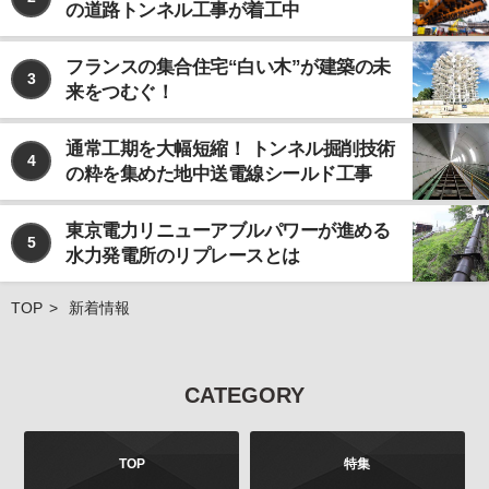
の道路トンネル工事が着工中
なお、個人情報の取り扱いを第三者に委託する場合で
あっても、お客様の個人情報の安全管理が図れるよ
う、当社は当該委託先に対して、必要かつ適切な監督
フランスの集合住宅“白い木”が建築の未
3
を行います。
来をつむぐ！
ご注意
当社が運営するインターネット上のwebサイトには、
通常工期を大幅短縮！ トンネル掘削技術
4
外部へのリンクが含まれている場合があります。この
の粋を集めた地中送電線シールド工事
ような外部のwebサイトにおいてのお客様の個人情報
の取り扱いについては、当社では責任を負いかねます
東京電力リニューアブルパワーが進める
のでご注意ください。 また、当社が発行する雑誌等の
5
水力発電所のリプレースとは
商品において、広告などにより当社以外の第三者が独
自に個人情報を収集する場合がございます。このよう
な場合のお客様の個人情報の取り扱いにつきまして
TOP
新着情報
も、当社では責任を負いかねますのでご注意くださ
い。
お問合せについて
CATEGORY
お客様よりご提供いただきました個人情報は、法令の
定めるところにより、お客様より、その利用目的、開
示、訂正、追加、削除、利用停止、消去、第三者への
TOP
特集
提供の停止などを申し出ることができます。お申し出