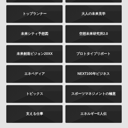
は書面に下記の内容をご記載いただき、お客様が本人
であることを証明するもの（免許証あるいはパスポー
トップランナー
大人の未来見学
トなどのコピー）を同封のうえ、郵送にて下記までお
願いします。お申し出内容の確認後、法令に基づき、
適正に対応いたします。
その他当社の個人情報の取扱いに関するお問い合せ、
未来シティ予想図
空想未来研究所2.0
苦情につきましても、以下の宛先にてお受けしており
ます。
未来創造ビジョン20XX
プロトタイプリポート
お問い合せの内容（確認、訂正、削除など。訂正
の場合は訂正内容もご記載ください）
ご提供いただいた時期、方法など
エネペディア
NEXT100年ビジネス
お客様のご連絡先（ご住所、ご名前）
ご送付先：
トピックス
スポーツマネジメントの極意
〒102-8177 東京都千代田区富士見2-13-3
株式会社KADOKAWA
個人情報お問合せ係
支える仕事
エネルギーE人伝
プライバシーポリシーの変更
当社は、このプライバシーポリシーの全部又は一部を