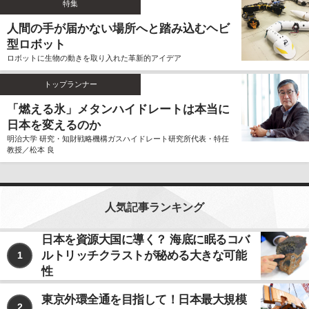
特集
ません。
人間の手が届かない場所へと踏み込むヘビ
個人情報の利用、管理について
型ロボット
当社では、お客様よりご提供いただきました個人情報
ロボットに生物の動きを取り入れた革新的アイデア
を厳重に保管、管理し、個人情報の漏洩、滅失、毀損
を防止するため、必要かつ適切な安全管理措置を講じ
トップランナー
ます。
お客様よりご提供いただきました個人情報は、その利
「燃える氷」メタンハイドレートは本当に
用目的の達成に必要な範囲内において、正確かつ最新
日本を変えるのか
の内容に保つよう努力するものとします。
明治大学 研究・知財戦略機構ガスハイドレート研究所代表・特任
教授／松本 良
個人情報の第三者への開示、提供について
当社は、お客様よりご提供いただきました個人情報
を、上記ならびに下記に該当する場合を除いて、お客
様の事前のご同意をいただくことなく、お客様よりご
人気記事ランキング
提供いただいた個人情報を第三者に開示、提供いたし
ません。
日本を資源大国に導く？ 海底に眠るコバ
ルトリッチクラストが秘める大きな可能
1
利用目的の遂行のため、個人情報の取り扱いを第
三者に委託する場合
性
法令に基づく場合
東京外環全通を目指して！日本最大規模
2