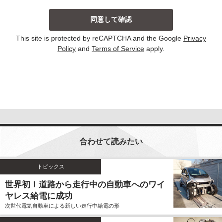
当社は、主に以下の場合にお客様から個人情報を収集
しております。収集した個人情報の利用目的について
は以下の通りです。その他、個別の利用目的がある場
This site is protected by reCAPTCHA and the Google
Privacy
合には、その都度明示しております。
Policy
and
Terms of Service
apply.
お問い合わせに対して回答する場合
当サイトにおける新コンテンツなどの参考とさせ
ていただく場合
いずれの収集の場合においても、個人情報を集計して
個人を識別することができない統計的な資料を作成す
るために、個人情報を利用する場合がございます。こ
の資料自体は、統計的な資料であり、個人を識別する
合わせて読みたい
ことができる個人情報は含まれません。
当社は、個人情報の収集に際し、利用目的などを偽っ
てお客様から個人情報を収集することはいたしませ
トピックス
ん。また、不正な手段により個人情報を収集すること
世界初！道路から走行中の自動車へのワイ
もいたしません。
ヤレス給電に成功
お客様よりご提供いただきました個人情報は、法令の
次世代電気自動車による新しい走行中給電の形
定めのある場合を除いて、お客様の事前のご同意をい
ただくことなく、予め明示した利用目的以外に使用し