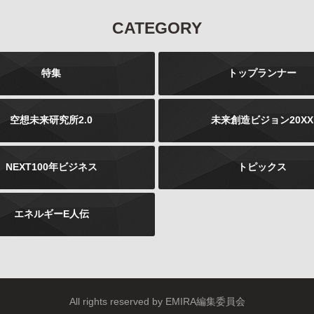
なお、個人情報の取り扱いを第三者に委託する場合であ
CATEGORY
っても、お客様の個人情報の安全管理が図れるよう、当
社は当該委託先に対して、必要かつ適切な監督を行いま
す。
特集
トップランナー
ご注意
当社が運営するインターネット上のwebサイトには、外
部へのリンクが含まれている場合があります。このよう
空想未来研究所2.0
未来創造ビジョン20XX
な外部のwebサイトにおいてのお客様の個人情報の取り
扱いについては、当社では責任を負いかねますのでご注
意ください。 また、当社が発行する雑誌等の商品におい
NEXT100年ビジネス
トピックス
て、広告などにより当社以外の第三者が独自に個人情報
を収集する場合がございます。このような場合のお客様
の個人情報の取り扱いにつきましても、当社では責任を
エネルギーE人伝
負いかねますのでご注意ください。
お問合せについて
お客様よりご提供いただきました個人情報は、法令の定
めるところにより、お客様より、その利用目的、開示、
訂正、追加、削除、利用停止、消去、第三者への提供の
停止などを申し出ることができます。お申し出は書面に
All rights reserved by EMIRA編集委員会
下記の内容をご記載いただき、お客様が本人であること