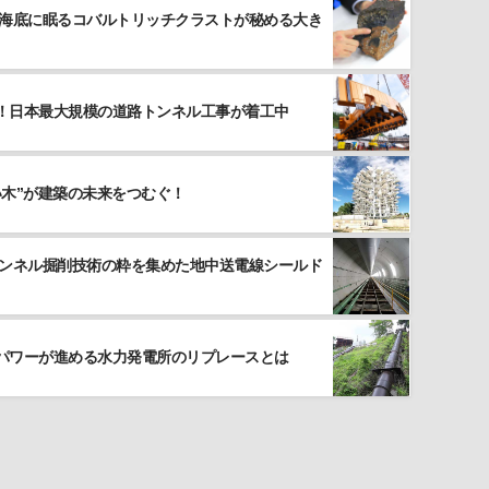
 海底に眠るコバルトリッチクラストが秘める大き
！日本最大規模の道路トンネル工事が着工中
い木”が建築の未来をつむぐ！
トンネル掘削技術の粋を集めた地中送電線シールド
パワーが進める水力発電所のリプレースとは