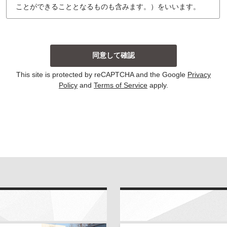
ことができることとなるものも含みます。）をいいます。
個人情報の収集について
当社は、主に以下の場合にお客様から個人情報を収集し
ております。収集した個人情報の利用目的については以
下の通りです。その他、個別の利用目的がある場合に
は、その都度明示しております。
This site is protected by reCAPTCHA and the Google
Privacy
お問い合わせに対して回答する場合
Policy
and
Terms of Service
apply.
当サイトにおける新コンテンツなどの参考とさせて
いただく場合
いずれの収集の場合においても、個人情報を集計して個
人を識別することができない統計的な資料を作成するた
めに、個人情報を利用する場合がございます。この資料
自体は、統計的な資料であり、個人を識別することがで
きる個人情報は含まれません。
当社は、個人情報の収集に際し、利用目的などを偽って
お客様から個人情報を収集することはいたしません。ま
た、不正な手段により個人情報を収集することもいたし
ません。
お客様よりご提供いただきました個人情報は、法令の定