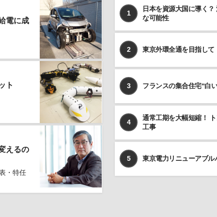
日本を資源大国に導く？
めのある場合を除いて、お客様の事前のご同意をいただ
1
な可能性
くことなく、予め明示した利用目的以外に使用しませ
給電に成
ん。
個人情報の利用、管理について
2
東京外環全通を目指して
当社では、お客様よりご提供いただきました個人情報を
厳重に保管、管理し、個人情報の漏洩、滅失、毀損を防
止するため、必要かつ適切な安全管理措置を講じます。
ット
3
フランスの集合住宅“白
お客様よりご提供いただきました個人情報は、その利用
目的の達成に必要な範囲内において、正確かつ最新の内
容に保つよう努力するものとします。
通常工期を大幅短縮！ 
4
個人情報の第三者への開示、提供について
工事
当社は、お客様よりご提供いただきました個人情報を、
上記ならびに下記に該当する場合を除いて、お客様の事
変えるの
前のご同意をいただくことなく、お客様よりご提供いた
5
東京電力リニューアブル
だいた個人情報を第三者に開示、提供いたしません。
表・特任
利用目的の遂行のため、個人情報の取り扱いを第三
者に委託する場合
法令に基づく場合