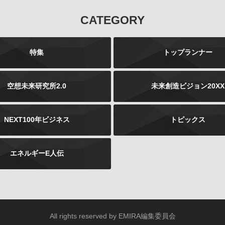
なお、個人情報の取り扱いを第三者に委託する場合であ
CATEGORY
っても、お客様の個人情報の安全管理が図れるよう、当
社は当該委託先に対して、必要かつ適切な監督を行いま
す。
特集
トップランナー
ご注意
当社が運営するインターネット上のwebサイトには、外
部へのリンクが含まれている場合があります。このよう
空想未来研究所2.0
未来創造ビジョン20XX
な外部のwebサイトにおいてのお客様の個人情報の取り
扱いについては、当社では責任を負いかねますのでご注
意ください。 また、当社が発行する雑誌等の商品におい
NEXT100年ビジネス
トピックス
て、広告などにより当社以外の第三者が独自に個人情報
を収集する場合がございます。このような場合のお客様
の個人情報の取り扱いにつきましても、当社では責任を
エネルギーE人伝
負いかねますのでご注意ください。
お問合せについて
お客様よりご提供いただきました個人情報は、法令の定
めるところにより、お客様より、その利用目的、開示、
訂正、追加、削除、利用停止、消去、第三者への提供の
停止などを申し出ることができます。お申し出は書面に
All rights reserved by EMIRA編集委員会
下記の内容をご記載いただき、お客様が本人であること