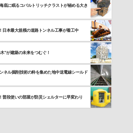
 海底に眠るコバルトリッチクラストが秘める大き
！日本最大規模の道路トンネル工事が着工中
い木”が建築の未来をつむぐ！
トンネル掘削技術の粋を集めた地中送電線シールド
！普段使いの部屋が防災シェルターに早変わり