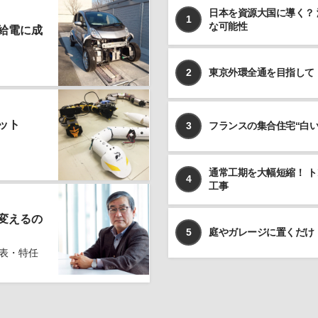
日本を資源大国に導く？
めのある場合を除いて、お客様の事前のご同意をいただ
1
な可能性
くことなく、予め明示した利用目的以外に使用しませ
給電に成
ん。
個人情報の利用、管理について
2
東京外環全通を目指して
当社では、お客様よりご提供いただきました個人情報を
厳重に保管、管理し、個人情報の漏洩、滅失、毀損を防
止するため、必要かつ適切な安全管理措置を講じます。
ット
3
フランスの集合住宅“白
お客様よりご提供いただきました個人情報は、その利用
目的の達成に必要な範囲内において、正確かつ最新の内
容に保つよう努力するものとします。
通常工期を大幅短縮！ 
4
個人情報の第三者への開示、提供について
工事
当社は、お客様よりご提供いただきました個人情報を、
上記ならびに下記に該当する場合を除いて、お客様の事
変えるの
前のご同意をいただくことなく、お客様よりご提供いた
5
庭やガレージに置くだけ
だいた個人情報を第三者に開示、提供いたしません。
表・特任
利用目的の遂行のため、個人情報の取り扱いを第三
者に委託する場合
法令に基づく場合