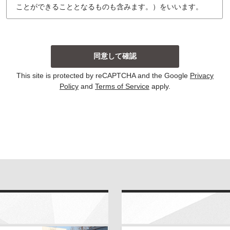
ことができることとなるものも含みます。）をいいます。
個人情報の収集について
当社は、主に以下の場合にお客様から個人情報を収集し
ております。収集した個人情報の利用目的については以
下の通りです。その他、個別の利用目的がある場合に
は、その都度明示しております。
This site is protected by reCAPTCHA and the Google
Privacy
お問い合わせに対して回答する場合
Policy
and
Terms of Service
apply.
当サイトにおける新コンテンツなどの参考とさせて
いただく場合
いずれの収集の場合においても、個人情報を集計して個
人を識別することができない統計的な資料を作成するた
めに、個人情報を利用する場合がございます。この資料
自体は、統計的な資料であり、個人を識別することがで
きる個人情報は含まれません。
当社は、個人情報の収集に際し、利用目的などを偽って
お客様から個人情報を収集することはいたしません。ま
た、不正な手段により個人情報を収集することもいたし
ません。
お客様よりご提供いただきました個人情報は、法令の定