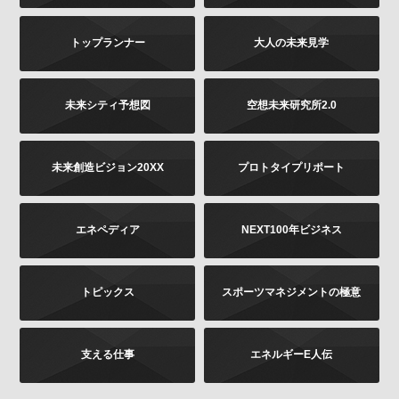
は書面に下記の内容をご記載いただき、お客様が本人
であることを証明するもの（免許証あるいはパスポー
トップランナー
大人の未来見学
トなどのコピー）を同封のうえ、郵送にて下記までお
願いします。お申し出内容の確認後、法令に基づき、
適正に対応いたします。
その他当社の個人情報の取扱いに関するお問い合せ、
未来シティ予想図
空想未来研究所2.0
苦情につきましても、以下の宛先にてお受けしており
ます。
未来創造ビジョン20XX
プロトタイプリポート
お問い合せの内容（確認、訂正、削除など。訂正
の場合は訂正内容もご記載ください）
ご提供いただいた時期、方法など
エネペディア
NEXT100年ビジネス
お客様のご連絡先（ご住所、ご名前）
ご送付先：
トピックス
スポーツマネジメントの極意
〒102-8177 東京都千代田区富士見2-13-3
株式会社KADOKAWA
個人情報お問合せ係
支える仕事
エネルギーE人伝
プライバシーポリシーの変更
当社は、このプライバシーポリシーの全部又は一部を