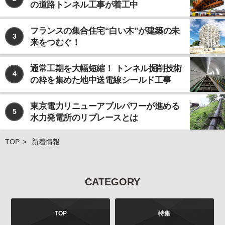
の道路トンネル工事が着工中
なお、個人情報の取り扱いを第三者に委託する場合で
あっても、お客様の個人情報の安全管理が図れるよ
う、当社は当該委託先に対して、必要かつ適切な監督
フランスの集合住宅“白い木”が建築の未
3
を行います。
来をつむぐ！
ご注意
当社が運営するインターネット上のwebサイトには、
通常工期を大幅短縮！ トンネル掘削技術
4
外部へのリンクが含まれている場合があります。この
の粋を集めた地中送電線シールド工事
ような外部のwebサイトにおいてのお客様の個人情報
の取り扱いについては、当社では責任を負いかねます
東京電力リニューアブルパワーが進める
のでご注意ください。 また、当社が発行する雑誌等の
5
水力発電所のリプレースとは
商品において、広告などにより当社以外の第三者が独
自に個人情報を収集する場合がございます。このよう
な場合のお客様の個人情報の取り扱いにつきまして
TOP
新着情報
も、当社では責任を負いかねますのでご注意くださ
い。
お問合せについて
CATEGORY
お客様よりご提供いただきました個人情報は、法令の
定めるところにより、お客様より、その利用目的、開
示、訂正、追加、削除、利用停止、消去、第三者への
TOP
特集
提供の停止などを申し出ることができます。お申し出