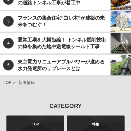
の道路トンネル工事が着工中
なお、個人情報の取り扱いを第三者に委託する場合で
あっても、お客様の個人情報の安全管理が図れるよ
う、当社は当該委託先に対して、必要かつ適切な監督
フランスの集合住宅“白い木”が建築の未
3
を行います。
来をつむぐ！
ご注意
当社が運営するインターネット上のwebサイトには、
通常工期を大幅短縮！ トンネル掘削技術
4
外部へのリンクが含まれている場合があります。この
の粋を集めた地中送電線シールド工事
ような外部のwebサイトにおいてのお客様の個人情報
の取り扱いについては、当社では責任を負いかねます
東京電力リニューアブルパワーが進める
のでご注意ください。 また、当社が発行する雑誌等の
5
水力発電所のリプレースとは
商品において、広告などにより当社以外の第三者が独
自に個人情報を収集する場合がございます。このよう
な場合のお客様の個人情報の取り扱いにつきまして
TOP
新着情報
も、当社では責任を負いかねますのでご注意くださ
い。
お問合せについて
CATEGORY
お客様よりご提供いただきました個人情報は、法令の
定めるところにより、お客様より、その利用目的、開
示、訂正、追加、削除、利用停止、消去、第三者への
TOP
特集
提供の停止などを申し出ることができます。お申し出