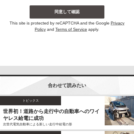
当社は、主に以下の場合にお客様から個人情報を収集
しております。収集した個人情報の利用目的について
は以下の通りです。その他、個別の利用目的がある場
This site is protected by reCAPTCHA and the Google
Privacy
合には、その都度明示しております。
Policy
and
Terms of Service
apply.
お問い合わせに対して回答する場合
当サイトにおける新コンテンツなどの参考とさせ
ていただく場合
いずれの収集の場合においても、個人情報を集計して
個人を識別することができない統計的な資料を作成す
るために、個人情報を利用する場合がございます。こ
の資料自体は、統計的な資料であり、個人を識別する
合わせて読みたい
ことができる個人情報は含まれません。
当社は、個人情報の収集に際し、利用目的などを偽っ
てお客様から個人情報を収集することはいたしませ
トピックス
ん。また、不正な手段により個人情報を収集すること
世界初！道路から走行中の自動車へのワイ
もいたしません。
ヤレス給電に成功
お客様よりご提供いただきました個人情報は、法令の
次世代電気自動車による新しい走行中給電の形
定めのある場合を除いて、お客様の事前のご同意をい
ただくことなく、予め明示した利用目的以外に使用し