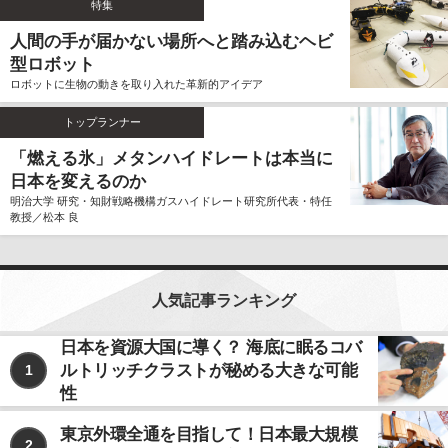
特集
ません。
人間の手が届かない場所へと踏み込むヘビ
個人情報の利用、管理について
型ロボット
当社では、お客様よりご提供いただきました個人情報
ロボットに生物の動きを取り入れた革新的アイデア
を厳重に保管、管理し、個人情報の漏洩、滅失、毀損
を防止するため、必要かつ適切な安全管理措置を講じ
トップランナー
ます。
お客様よりご提供いただきました個人情報は、その利
「燃える氷」メタンハイドレートは本当に
用目的の達成に必要な範囲内において、正確かつ最新
日本を変えるのか
の内容に保つよう努力するものとします。
明治大学 研究・知財戦略機構ガスハイドレート研究所代表・特任
教授／松本 良
個人情報の第三者への開示、提供について
当社は、お客様よりご提供いただきました個人情報
を、上記ならびに下記に該当する場合を除いて、お客
様の事前のご同意をいただくことなく、お客様よりご
人気記事ランキング
提供いただいた個人情報を第三者に開示、提供いたし
ません。
日本を資源大国に導く？ 海底に眠るコバ
ルトリッチクラストが秘める大きな可能
1
利用目的の遂行のため、個人情報の取り扱いを第
三者に委託する場合
性
法令に基づく場合
東京外環全通を目指して！日本最大規模
2