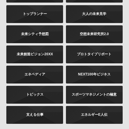
は書面に下記の内容をご記載いただき、お客様が本人
であることを証明するもの（免許証あるいはパスポー
トップランナー
大人の未来見学
トなどのコピー）を同封のうえ、郵送にて下記までお
願いします。お申し出内容の確認後、法令に基づき、
適正に対応いたします。
その他当社の個人情報の取扱いに関するお問い合せ、
未来シティ予想図
空想未来研究所2.0
苦情につきましても、以下の宛先にてお受けしており
ます。
未来創造ビジョン20XX
プロトタイプリポート
お問い合せの内容（確認、訂正、削除など。訂正
の場合は訂正内容もご記載ください）
ご提供いただいた時期、方法など
エネペディア
NEXT100年ビジネス
お客様のご連絡先（ご住所、ご名前）
ご送付先：
トピックス
スポーツマネジメントの極意
〒102-8177 東京都千代田区富士見2-13-3
株式会社KADOKAWA
個人情報お問合せ係
支える仕事
エネルギーE人伝
プライバシーポリシーの変更
当社は、このプライバシーポリシーの全部又は一部を