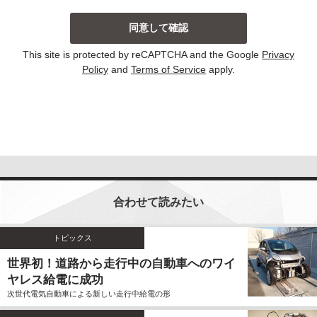
当社は、主に以下の場合にお客様から個人情報を収集
しております。収集した個人情報の利用目的について
は以下の通りです。その他、個別の利用目的がある場
This site is protected by reCAPTCHA and the Google
Privacy
合には、その都度明示しております。
Policy
and
Terms of Service
apply.
お問い合わせに対して回答する場合
当サイトにおける新コンテンツなどの参考とさせ
ていただく場合
いずれの収集の場合においても、個人情報を集計して
個人を識別することができない統計的な資料を作成す
るために、個人情報を利用する場合がございます。こ
の資料自体は、統計的な資料であり、個人を識別する
合わせて読みたい
ことができる個人情報は含まれません。
当社は、個人情報の収集に際し、利用目的などを偽っ
てお客様から個人情報を収集することはいたしませ
トピックス
ん。また、不正な手段により個人情報を収集すること
世界初！道路から走行中の自動車へのワイ
もいたしません。
ヤレス給電に成功
お客様よりご提供いただきました個人情報は、法令の
次世代電気自動車による新しい走行中給電の形
定めのある場合を除いて、お客様の事前のご同意をい
ただくことなく、予め明示した利用目的以外に使用し