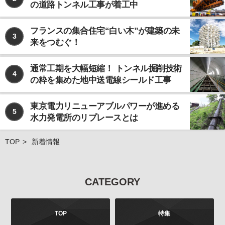
の道路トンネル工事が着工中
なお、個人情報の取り扱いを第三者に委託する場合で
あっても、お客様の個人情報の安全管理が図れるよ
う、当社は当該委託先に対して、必要かつ適切な監督
フランスの集合住宅“白い木”が建築の未
3
を行います。
来をつむぐ！
ご注意
当社が運営するインターネット上のwebサイトには、
通常工期を大幅短縮！ トンネル掘削技術
4
外部へのリンクが含まれている場合があります。この
の粋を集めた地中送電線シールド工事
ような外部のwebサイトにおいてのお客様の個人情報
の取り扱いについては、当社では責任を負いかねます
東京電力リニューアブルパワーが進める
のでご注意ください。 また、当社が発行する雑誌等の
5
水力発電所のリプレースとは
商品において、広告などにより当社以外の第三者が独
自に個人情報を収集する場合がございます。このよう
な場合のお客様の個人情報の取り扱いにつきまして
TOP
新着情報
も、当社では責任を負いかねますのでご注意くださ
い。
お問合せについて
CATEGORY
お客様よりご提供いただきました個人情報は、法令の
定めるところにより、お客様より、その利用目的、開
示、訂正、追加、削除、利用停止、消去、第三者への
TOP
特集
提供の停止などを申し出ることができます。お申し出