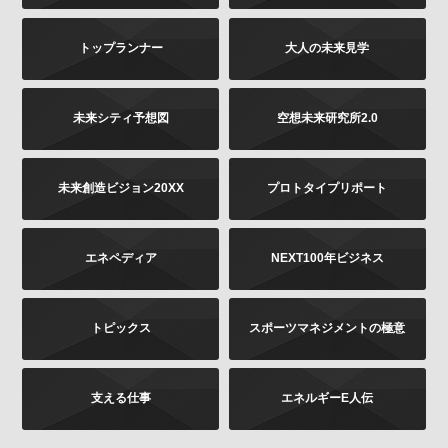
は書面に下記の内容をご記載いただき、お客様が本人
であることを証明するもの（免許証あるいはパスポー
トップランナー
大人の未来見学
トなどのコピー）を同封のうえ、郵送にて下記までお
願いします。お申し出内容の確認後、法令に基づき、
適正に対応いたします。
その他当社の個人情報の取扱いに関するお問い合せ、
未来シティ予想図
空想未来研究所2.0
苦情につきましても、以下の宛先にてお受けしており
ます。
未来創造ビジョン20XX
プロトタイプリポート
お問い合せの内容（確認、訂正、削除など。訂正
の場合は訂正内容もご記載ください）
ご提供いただいた時期、方法など
エネペディア
NEXT100年ビジネス
お客様のご連絡先（ご住所、ご名前）
ご送付先：
トピックス
スポーツマネジメントの極意
〒102-8177 東京都千代田区富士見2-13-3
株式会社KADOKAWA
個人情報お問合せ係
支える仕事
エネルギーE人伝
プライバシーポリシーの変更
当社は、このプライバシーポリシーの全部又は一部を