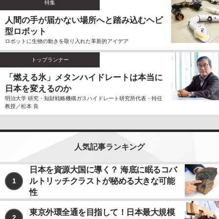
特集
ません。
人間の手が届かない場所へと踏み込むヘビ
個人情報の利用、管理について
型ロボット
当社では、お客様よりご提供いただきました個人情報
ロボットに生物の動きを取り入れた革新的アイデア
を厳重に保管、管理し、個人情報の漏洩、滅失、毀損
を防止するため、必要かつ適切な安全管理措置を講じ
トップランナー
ます。
お客様よりご提供いただきました個人情報は、その利
「燃える氷」メタンハイドレートは本当に
用目的の達成に必要な範囲内において、正確かつ最新
日本を変えるのか
の内容に保つよう努力するものとします。
明治大学 研究・知財戦略機構ガスハイドレート研究所代表・特任
教授／松本 良
個人情報の第三者への開示、提供について
当社は、お客様よりご提供いただきました個人情報
を、上記ならびに下記に該当する場合を除いて、お客
様の事前のご同意をいただくことなく、お客様よりご
人気記事ランキング
提供いただいた個人情報を第三者に開示、提供いたし
ません。
日本を資源大国に導く？ 海底に眠るコバ
ルトリッチクラストが秘める大きな可能
1
利用目的の遂行のため、個人情報の取り扱いを第
三者に委託する場合
性
法令に基づく場合
東京外環全通を目指して！日本最大規模
2