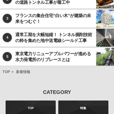
の道路トンネル工事が着工中
なお、個人情報の取り扱いを第三者に委託する場合で
あっても、お客様の個人情報の安全管理が図れるよ
う、当社は当該委託先に対して、必要かつ適切な監督
フランスの集合住宅“白い木”が建築の未
3
を行います。
来をつむぐ！
ご注意
当社が運営するインターネット上のwebサイトには、
通常工期を大幅短縮！ トンネル掘削技術
4
外部へのリンクが含まれている場合があります。この
の粋を集めた地中送電線シールド工事
ような外部のwebサイトにおいてのお客様の個人情報
の取り扱いについては、当社では責任を負いかねます
東京電力リニューアブルパワーが進める
のでご注意ください。 また、当社が発行する雑誌等の
5
水力発電所のリプレースとは
商品において、広告などにより当社以外の第三者が独
自に個人情報を収集する場合がございます。このよう
な場合のお客様の個人情報の取り扱いにつきまして
TOP
新着情報
も、当社では責任を負いかねますのでご注意くださ
い。
お問合せについて
CATEGORY
お客様よりご提供いただきました個人情報は、法令の
定めるところにより、お客様より、その利用目的、開
示、訂正、追加、削除、利用停止、消去、第三者への
TOP
特集
提供の停止などを申し出ることができます。お申し出