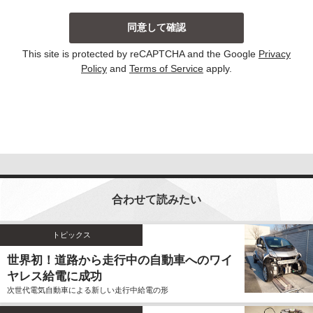
当社は、主に以下の場合にお客様から個人情報を収集
しております。収集した個人情報の利用目的について
は以下の通りです。その他、個別の利用目的がある場
This site is protected by reCAPTCHA and the Google
Privacy
合には、その都度明示しております。
Policy
and
Terms of Service
apply.
お問い合わせに対して回答する場合
当サイトにおける新コンテンツなどの参考とさせ
ていただく場合
いずれの収集の場合においても、個人情報を集計して
個人を識別することができない統計的な資料を作成す
るために、個人情報を利用する場合がございます。こ
の資料自体は、統計的な資料であり、個人を識別する
合わせて読みたい
ことができる個人情報は含まれません。
当社は、個人情報の収集に際し、利用目的などを偽っ
てお客様から個人情報を収集することはいたしませ
トピックス
ん。また、不正な手段により個人情報を収集すること
世界初！道路から走行中の自動車へのワイ
もいたしません。
ヤレス給電に成功
お客様よりご提供いただきました個人情報は、法令の
次世代電気自動車による新しい走行中給電の形
定めのある場合を除いて、お客様の事前のご同意をい
ただくことなく、予め明示した利用目的以外に使用し