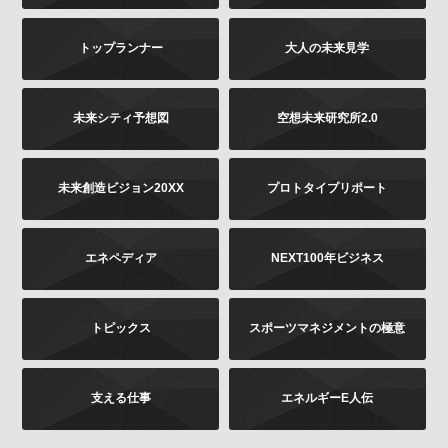
は書面に下記の内容をご記載いただき、お客様が本人
であることを証明するもの（免許証あるいはパスポー
トップランナー
大人の未来見学
トなどのコピー）を同封のうえ、郵送にて下記までお
願いします。お申し出内容の確認後、法令に基づき、
適正に対応いたします。
その他当社の個人情報の取扱いに関するお問い合せ、
未来シティ予想図
空想未来研究所2.0
苦情につきましても、以下の宛先にてお受けしており
ます。
未来創造ビジョン20XX
プロトタイプリポート
お問い合せの内容（確認、訂正、削除など。訂正
の場合は訂正内容もご記載ください）
ご提供いただいた時期、方法など
エネペディア
NEXT100年ビジネス
お客様のご連絡先（ご住所、ご名前）
ご送付先：
トピックス
スポーツマネジメントの極意
〒102-8177 東京都千代田区富士見2-13-3
株式会社KADOKAWA
個人情報お問合せ係
支える仕事
エネルギーE人伝
プライバシーポリシーの変更
当社は、このプライバシーポリシーの全部又は一部を