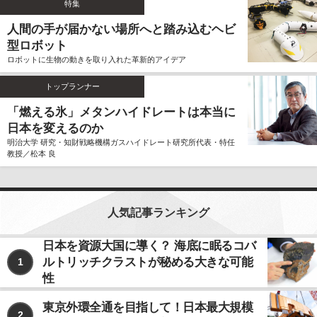
特集
ません。
人間の手が届かない場所へと踏み込むヘビ
個人情報の利用、管理について
型ロボット
当社では、お客様よりご提供いただきました個人情報
ロボットに生物の動きを取り入れた革新的アイデア
を厳重に保管、管理し、個人情報の漏洩、滅失、毀損
を防止するため、必要かつ適切な安全管理措置を講じ
トップランナー
ます。
お客様よりご提供いただきました個人情報は、その利
「燃える氷」メタンハイドレートは本当に
用目的の達成に必要な範囲内において、正確かつ最新
日本を変えるのか
の内容に保つよう努力するものとします。
明治大学 研究・知財戦略機構ガスハイドレート研究所代表・特任
教授／松本 良
個人情報の第三者への開示、提供について
当社は、お客様よりご提供いただきました個人情報
を、上記ならびに下記に該当する場合を除いて、お客
様の事前のご同意をいただくことなく、お客様よりご
人気記事ランキング
提供いただいた個人情報を第三者に開示、提供いたし
ません。
日本を資源大国に導く？ 海底に眠るコバ
ルトリッチクラストが秘める大きな可能
1
利用目的の遂行のため、個人情報の取り扱いを第
三者に委託する場合
性
法令に基づく場合
東京外環全通を目指して！日本最大規模
2