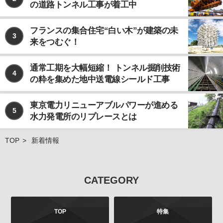
の道路トンネル工事が着工中
なお、個人情報の取り扱いを第三者に委託する場合で
あっても、お客様の個人情報の安全管理が図れるよ
う、当社は当該委託先に対して、必要かつ適切な監督
フランスの集合住宅“白い木”が建築の未
3
を行います。
来をつむぐ！
ご注意
当社が運営するインターネット上のwebサイトには、
通常工期を大幅短縮！ トンネル掘削技術
4
外部へのリンクが含まれている場合があります。この
の粋を集めた地中送電線シールド工事
ような外部のwebサイトにおいてのお客様の個人情報
の取り扱いについては、当社では責任を負いかねます
東京電力リニューアブルパワーが進める
のでご注意ください。 また、当社が発行する雑誌等の
5
水力発電所のリプレースとは
商品において、広告などにより当社以外の第三者が独
自に個人情報を収集する場合がございます。このよう
な場合のお客様の個人情報の取り扱いにつきまして
TOP
新着情報
も、当社では責任を負いかねますのでご注意くださ
い。
お問合せについて
CATEGORY
お客様よりご提供いただきました個人情報は、法令の
定めるところにより、お客様より、その利用目的、開
示、訂正、追加、削除、利用停止、消去、第三者への
TOP
特集
提供の停止などを申し出ることができます。お申し出