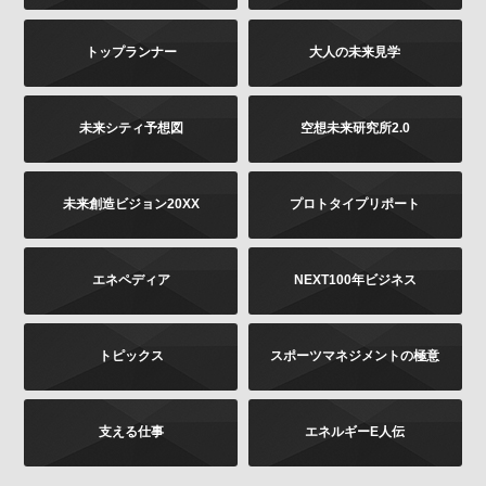
は書面に下記の内容をご記載いただき、お客様が本人
であることを証明するもの（免許証あるいはパスポー
トップランナー
大人の未来見学
トなどのコピー）を同封のうえ、郵送にて下記までお
願いします。お申し出内容の確認後、法令に基づき、
適正に対応いたします。
その他当社の個人情報の取扱いに関するお問い合せ、
未来シティ予想図
空想未来研究所2.0
苦情につきましても、以下の宛先にてお受けしており
ます。
未来創造ビジョン20XX
プロトタイプリポート
お問い合せの内容（確認、訂正、削除など。訂正
の場合は訂正内容もご記載ください）
ご提供いただいた時期、方法など
エネペディア
NEXT100年ビジネス
お客様のご連絡先（ご住所、ご名前）
ご送付先：
トピックス
スポーツマネジメントの極意
〒102-8177 東京都千代田区富士見2-13-3
株式会社KADOKAWA
個人情報お問合せ係
支える仕事
エネルギーE人伝
プライバシーポリシーの変更
当社は、このプライバシーポリシーの全部又は一部を