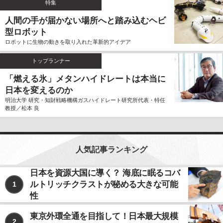
特集
ません。
人間の手が届かない場所へと踏み込むヘビ
個人情報の利用、管理について
型ロボット
当社では、お客様よりご提供いただきました個人情報
ロボットに生物の動きを取り入れた革新的アイデア
を厳重に保管、管理し、個人情報の漏洩、滅失、毀損
を防止するため、必要かつ適切な安全管理措置を講じ
トップランナー
ます。
お客様よりご提供いただきました個人情報は、その利
「燃える氷」メタンハイドレートは本当に
用目的の達成に必要な範囲内において、正確かつ最新
日本を変えるのか
の内容に保つよう努力するものとします。
明治大学 研究・知財戦略機構ガスハイドレート研究所代表・特任
教授／松本 良
個人情報の第三者への開示、提供について
当社は、お客様よりご提供いただきました個人情報
を、上記ならびに下記に該当する場合を除いて、お客
様の事前のご同意をいただくことなく、お客様よりご
人気記事ランキング
提供いただいた個人情報を第三者に開示、提供いたし
ません。
日本を資源大国に導く？ 海底に眠るコバ
ルトリッチクラストが秘める大きな可能
1
利用目的の遂行のため、個人情報の取り扱いを第
三者に委託する場合
性
法令に基づく場合
東京外環全通を目指して！日本最大規模
2