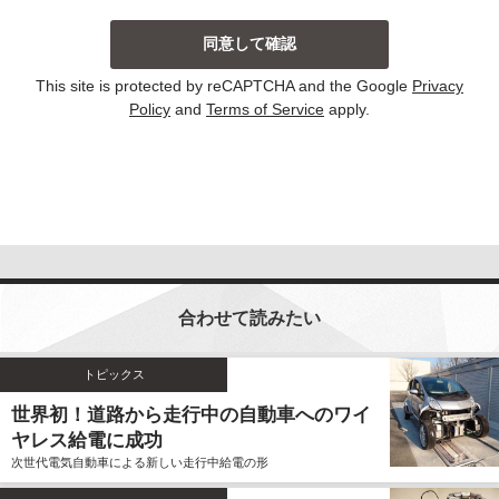
当社は、主に以下の場合にお客様から個人情報を収集
しております。収集した個人情報の利用目的について
は以下の通りです。その他、個別の利用目的がある場
This site is protected by reCAPTCHA and the Google
Privacy
合には、その都度明示しております。
Policy
and
Terms of Service
apply.
お問い合わせに対して回答する場合
当サイトにおける新コンテンツなどの参考とさせ
ていただく場合
いずれの収集の場合においても、個人情報を集計して
個人を識別することができない統計的な資料を作成す
るために、個人情報を利用する場合がございます。こ
の資料自体は、統計的な資料であり、個人を識別する
合わせて読みたい
ことができる個人情報は含まれません。
当社は、個人情報の収集に際し、利用目的などを偽っ
てお客様から個人情報を収集することはいたしませ
トピックス
ん。また、不正な手段により個人情報を収集すること
世界初！道路から走行中の自動車へのワイ
もいたしません。
ヤレス給電に成功
お客様よりご提供いただきました個人情報は、法令の
次世代電気自動車による新しい走行中給電の形
定めのある場合を除いて、お客様の事前のご同意をい
ただくことなく、予め明示した利用目的以外に使用し