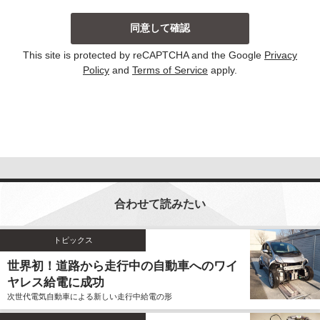
当社は、主に以下の場合にお客様から個人情報を収集
しております。収集した個人情報の利用目的について
は以下の通りです。その他、個別の利用目的がある場
This site is protected by reCAPTCHA and the Google
Privacy
合には、その都度明示しております。
Policy
and
Terms of Service
apply.
お問い合わせに対して回答する場合
当サイトにおける新コンテンツなどの参考とさせ
ていただく場合
いずれの収集の場合においても、個人情報を集計して
個人を識別することができない統計的な資料を作成す
るために、個人情報を利用する場合がございます。こ
の資料自体は、統計的な資料であり、個人を識別する
合わせて読みたい
ことができる個人情報は含まれません。
当社は、個人情報の収集に際し、利用目的などを偽っ
てお客様から個人情報を収集することはいたしませ
トピックス
ん。また、不正な手段により個人情報を収集すること
世界初！道路から走行中の自動車へのワイ
もいたしません。
ヤレス給電に成功
お客様よりご提供いただきました個人情報は、法令の
次世代電気自動車による新しい走行中給電の形
定めのある場合を除いて、お客様の事前のご同意をい
ただくことなく、予め明示した利用目的以外に使用し