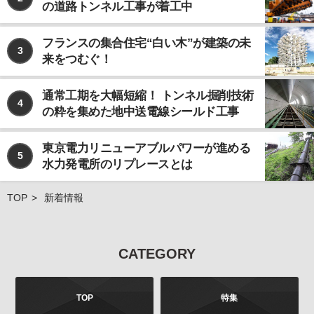
の道路トンネル工事が着工中
なお、個人情報の取り扱いを第三者に委託する場合で
あっても、お客様の個人情報の安全管理が図れるよ
う、当社は当該委託先に対して、必要かつ適切な監督
フランスの集合住宅“白い木”が建築の未
3
を行います。
来をつむぐ！
ご注意
当社が運営するインターネット上のwebサイトには、
通常工期を大幅短縮！ トンネル掘削技術
4
外部へのリンクが含まれている場合があります。この
の粋を集めた地中送電線シールド工事
ような外部のwebサイトにおいてのお客様の個人情報
の取り扱いについては、当社では責任を負いかねます
東京電力リニューアブルパワーが進める
のでご注意ください。 また、当社が発行する雑誌等の
5
水力発電所のリプレースとは
商品において、広告などにより当社以外の第三者が独
自に個人情報を収集する場合がございます。このよう
な場合のお客様の個人情報の取り扱いにつきまして
TOP
新着情報
も、当社では責任を負いかねますのでご注意くださ
い。
お問合せについて
CATEGORY
お客様よりご提供いただきました個人情報は、法令の
定めるところにより、お客様より、その利用目的、開
示、訂正、追加、削除、利用停止、消去、第三者への
TOP
特集
提供の停止などを申し出ることができます。お申し出