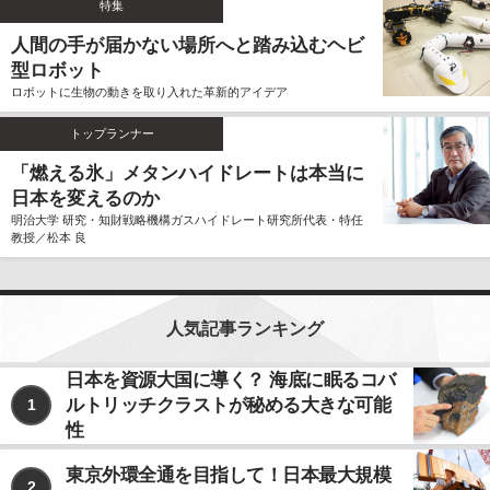
特集
ません。
人間の手が届かない場所へと踏み込むヘビ
個人情報の利用、管理について
型ロボット
当社では、お客様よりご提供いただきました個人情報
ロボットに生物の動きを取り入れた革新的アイデア
を厳重に保管、管理し、個人情報の漏洩、滅失、毀損
を防止するため、必要かつ適切な安全管理措置を講じ
トップランナー
ます。
お客様よりご提供いただきました個人情報は、その利
「燃える氷」メタンハイドレートは本当に
用目的の達成に必要な範囲内において、正確かつ最新
日本を変えるのか
の内容に保つよう努力するものとします。
明治大学 研究・知財戦略機構ガスハイドレート研究所代表・特任
教授／松本 良
個人情報の第三者への開示、提供について
当社は、お客様よりご提供いただきました個人情報
を、上記ならびに下記に該当する場合を除いて、お客
様の事前のご同意をいただくことなく、お客様よりご
人気記事ランキング
提供いただいた個人情報を第三者に開示、提供いたし
ません。
日本を資源大国に導く？ 海底に眠るコバ
ルトリッチクラストが秘める大きな可能
1
利用目的の遂行のため、個人情報の取り扱いを第
三者に委託する場合
性
法令に基づく場合
東京外環全通を目指して！日本最大規模
2