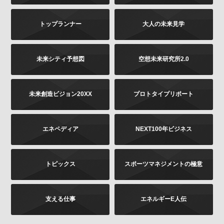
は書面に下記の内容をご記載いただき、お客様が本人
であることを証明するもの（免許証あるいはパスポー
トップランナー
大人の未来見学
トなどのコピー）を同封のうえ、郵送にて下記までお
願いします。お申し出内容の確認後、法令に基づき、
適正に対応いたします。
その他当社の個人情報の取扱いに関するお問い合せ、
未来シティ予想図
空想未来研究所2.0
苦情につきましても、以下の宛先にてお受けしており
ます。
未来創造ビジョン20XX
プロトタイプリポート
お問い合せの内容（確認、訂正、削除など。訂正
の場合は訂正内容もご記載ください）
ご提供いただいた時期、方法など
エネペディア
NEXT100年ビジネス
お客様のご連絡先（ご住所、ご名前）
ご送付先：
トピックス
スポーツマネジメントの極意
〒102-8177 東京都千代田区富士見2-13-3
株式会社KADOKAWA
個人情報お問合せ係
支える仕事
エネルギーE人伝
プライバシーポリシーの変更
当社は、このプライバシーポリシーの全部又は一部を