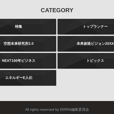
なお、個人情報の取り扱いを第三者に委託する場合であ
CATEGORY
っても、お客様の個人情報の安全管理が図れるよう、当
社は当該委託先に対して、必要かつ適切な監督を行いま
す。
特集
トップランナー
ご注意
当社が運営するインターネット上のwebサイトには、外
部へのリンクが含まれている場合があります。このよう
空想未来研究所2.0
未来創造ビジョン20XX
な外部のwebサイトにおいてのお客様の個人情報の取り
扱いについては、当社では責任を負いかねますのでご注
意ください。 また、当社が発行する雑誌等の商品におい
NEXT100年ビジネス
トピックス
て、広告などにより当社以外の第三者が独自に個人情報
を収集する場合がございます。このような場合のお客様
の個人情報の取り扱いにつきましても、当社では責任を
エネルギーE人伝
負いかねますのでご注意ください。
お問合せについて
お客様よりご提供いただきました個人情報は、法令の定
めるところにより、お客様より、その利用目的、開示、
訂正、追加、削除、利用停止、消去、第三者への提供の
停止などを申し出ることができます。お申し出は書面に
All rights reserved by EMIRA編集委員会
下記の内容をご記載いただき、お客様が本人であること