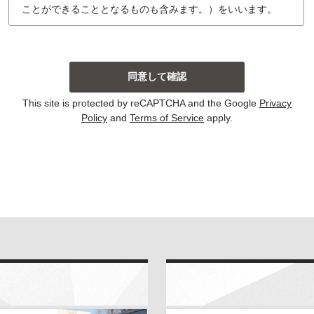
ことができることとなるものも含みます。）をいいます。
個人情報の収集について
当社は、主に以下の場合にお客様から個人情報を収集し
ております。収集した個人情報の利用目的については以
下の通りです。その他、個別の利用目的がある場合に
は、その都度明示しております。
This site is protected by reCAPTCHA and the Google
Privacy
お問い合わせに対して回答する場合
Policy
and
Terms of Service
apply.
当サイトにおける新コンテンツなどの参考とさせて
いただく場合
いずれの収集の場合においても、個人情報を集計して個
人を識別することができない統計的な資料を作成するた
めに、個人情報を利用する場合がございます。この資料
自体は、統計的な資料であり、個人を識別することがで
きる個人情報は含まれません。
当社は、個人情報の収集に際し、利用目的などを偽って
お客様から個人情報を収集することはいたしません。ま
た、不正な手段により個人情報を収集することもいたし
ません。
お客様よりご提供いただきました個人情報は、法令の定