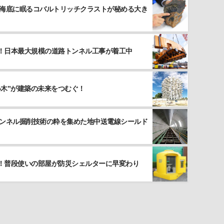
 海底に眠るコバルトリッチクラストが秘める大き
！日本最大規模の道路トンネル工事が着工中
い木”が建築の未来をつむぐ！
トンネル掘削技術の粋を集めた地中送電線シールド
！普段使いの部屋が防災シェルターに早変わり