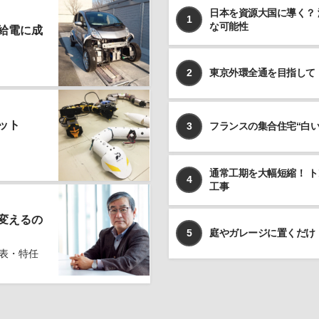
日本を資源大国に導く？
めのある場合を除いて、お客様の事前のご同意をいただ
1
な可能性
くことなく、予め明示した利用目的以外に使用しませ
給電に成
ん。
個人情報の利用、管理について
2
東京外環全通を目指して
当社では、お客様よりご提供いただきました個人情報を
厳重に保管、管理し、個人情報の漏洩、滅失、毀損を防
止するため、必要かつ適切な安全管理措置を講じます。
ット
3
フランスの集合住宅“白
お客様よりご提供いただきました個人情報は、その利用
目的の達成に必要な範囲内において、正確かつ最新の内
容に保つよう努力するものとします。
通常工期を大幅短縮！ 
4
個人情報の第三者への開示、提供について
工事
当社は、お客様よりご提供いただきました個人情報を、
上記ならびに下記に該当する場合を除いて、お客様の事
変えるの
前のご同意をいただくことなく、お客様よりご提供いた
5
庭やガレージに置くだけ
だいた個人情報を第三者に開示、提供いたしません。
表・特任
利用目的の遂行のため、個人情報の取り扱いを第三
者に委託する場合
法令に基づく場合