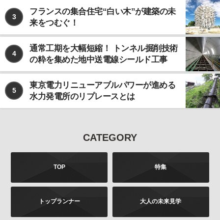
フランスの集合住宅“白い木”が建築の未
3
来をつむぐ！
通常工期を大幅短縮！ トンネル掘削技術
4
の粋を集めた地中送電線シールド工事
東京電力リニューアブルパワーが進める
5
水力発電所のリプレースとは
CATEGORY
TOP
特集
トップランナー
大人の未来見学