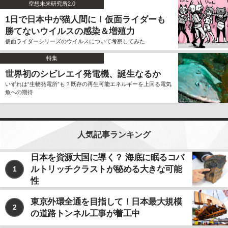
空想未来研究所2.0
1日で日本中が猫人間に！仮面ライダーも
勝てないウイルスの感染＆増殖力
仮面ライダーシリーズのウイルスについて考察してみた
特集
世界初のシビレエイ発電機、誕生なるか
いずれは“生物発電所”も？既存の再生可能エネルギーを上回る電気
魚への期待
人気記事ランキング
日本を資源大国に導く？ 海底に眠るコバ
ルトリッチクラストが秘める大きな可能
1
性
東京外環全通を目指して！日本最大規模
2
の道路トンネル工事が着工中