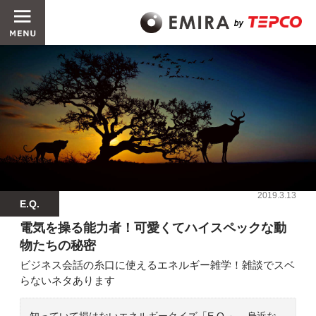
2019.3.13
E.Q.
電気を操る能力者！可愛くてハイスペックな動
物たちの秘密
ビジネス会話の糸口に使えるエネルギー雑学！雑談でスベ
らないネタあります
知っていて損はないエネルギークイズ「E.Q.」。身近な