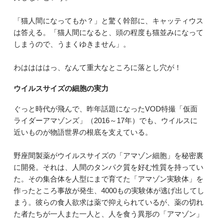
「猫人間になってもか？」と驚く幹部に、キャッティウス
は答える。「猫人間になると、頭の程度も猫並みになって
しまうので、うまくゆきません」。
わははははっ、なんて重大なところに落とし穴が！
ウイルスサイズの細胞の実力
ぐっと時代が飛んで、昨年話題になったVOD特撮「仮面
ライダーアマゾンズ」（2016～17年）でも、ウイルスに
近いものが物語世界の根底を支えている。
野座間製薬がウイルスサイズの「アマゾン細胞」を秘密裏
に開発。それは、人間のタンパク質を好む性質を持ってい
た。その集合体を人型にまで育てた「アマゾン実験体」を
作ったところ事故が発生、4000もの実験体が逃げ出してし
まう。彼らの食人欲求は薬で抑えられているが、薬の切れ
た者たちが一人また一人と、人を食う異形の「アマゾン」