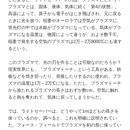
プラズマとは、固体、液体、気体に続く「第4の状態」。
高温によって、原子から電子がはじき飛ばされ、元に戻る
ときに光を放つ。稲妻やオーロラでは空気がプラズマに、
蛍光灯の中では水銀がプラズマになっている。気体がプラ
ズマになる温度は、物質によって違うが、およそ数千℃。
稲妻で発生する空気のプラズマは2万～2万8000℃にも達す
るという。
このプラズマで、光の刃を作ることは可能なのだろうか？
現実世界にも、「プラズマトーチ」という工具がある。鉄
板などを焼き切ったり、溶接したりするのに使われ、プラ
ズマの温度は1万～2万℃になる。ただし、プラズマトーチ
から放たれるプラズマの長さはわずか数cm。空気に触れ
ると熱を奪われて、気体に戻ってしまうからだ。
では、ライトセーバーは、どうやって1mほどもの長さを
保っているのか。調べると、これも明確に説明されてい
た。フォース・フィールドでプラズマを剣の形に保ってい