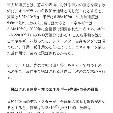
重力加速度とは、惑星の表面における重力の強さを表す数
値だ。オルデランの各数値が地球と同じだったとすると、
24
6
質量は5.97×10
kg、半径は6.38×10
m、重力加速度は
2
9.8m／秒
。上の式に当てはめると、エネルギーは
32
2.24×10
J。2023年に全世界で消費された一次エネルギー
20
（6.22×10
J）の3600万億分である！ こんな常軌を逸す
るエネルギーを放ったら、デス・スター自身もタダでは済
まない。作用・反作用の法則によって、エネルギーを放っ
た反作用で、後ろに飛ばされるからだ。
レーザーとは、光の位相（山と谷）をそろえて放つもの。
光の場合、反作用で飛ばされる速度は、次の式で求められ
る。
飛ばされる速度＝放つエネルギー÷光速÷自分の質量
直径120kmのデス・スターが、全体積の10％を鋼鉄が占め
17
るとすると、質量は7.12×10
kg＝712兆t。光速は
8