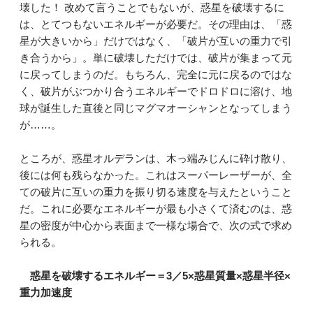
壊した！ 改めて言うことでもないが、惑星を破壊するに
は、とてつもないエネルギーが必要だ。その理由は、「惑
星が大きいから」だけではなく、「破片が互いの重力で引
き合うから」。単に破壊しただけでは、破片が集まって元
に戻ってしまうのだ。もちろん、完全に元に戻るのではな
く、破片がぶつかり合うエネルギーでドロドロに溶け、地
球が誕生した直後と同じマグマオーシャンとなってしまう
が……。
ところが、惑星オルデランは、木っ端みじんに砕け散り、
後には何も残らなかった。これはスーパーレーザーが、全
ての破片に互いの重力を振り切る速度を与えたということ
だ。これに必要なエネルギーが最も小さくて済むのは、惑
星の密度が中心から表面まで一様な場合で、次の式で求め
られる。
惑星を破壊するエネルギー＝3／5×惑星質量×惑星半径×
重力加速度