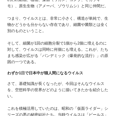
モ）、原生生物（アメーバ、ゾウリムシ）と同じ仲間だ。
つまり、ウイルスとは、非常に小さく、構造が単純で、生
物かどうかも分からない存在であり、細菌や菌類とは全く
別のものということ。
そして、細菌が1回の細胞分裂で1個から2個に増えるのに
対して、ウイルスは同時に何個にも増える。これが、たち
まち感染が広がる「パンデミック（爆発的な流行）」の原
因の一つである。
わずか1日で日本中が猫人間になるウイルス
さて、基礎知識が長くなったが、今回はそんなウイルス
を、空想科学の世界がどのように描いてきたかを紹介した
い。
これを積極活用していたのは、昭和の「仮面ライダー」シ
リーズの悪の秘密結社たち。当時ウイルスは「ビールス」