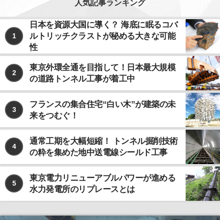
人気記事ランキング
日本を資源大国に導く？ 海底に眠るコバ
ルトリッチクラストが秘める大きな可能
1
性
東京外環全通を目指して！日本最大規模
2
の道路トンネル工事が着工中
フランスの集合住宅“白い木”が建築の未
3
来をつむぐ！
通常工期を大幅短縮！ トンネル掘削技術
4
の粋を集めた地中送電線シールド工事
東京電力リニューアブルパワーが進める
5
水力発電所のリプレースとは