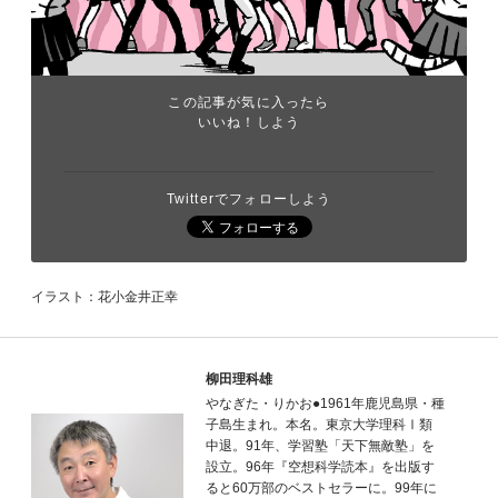
この記事が気に入ったら
いいね！しよう
Twitterでフォローしよう
イラスト：花小金井正幸
柳田理科雄
やなぎた・りかお●1961年鹿児島県・種
子島生まれ。本名。東京大学理科Ⅰ類
中退。91年、学習塾「天下無敵塾」を
設立。96年『空想科学読本』を出版す
ると60万部のベストセラーに。99年に