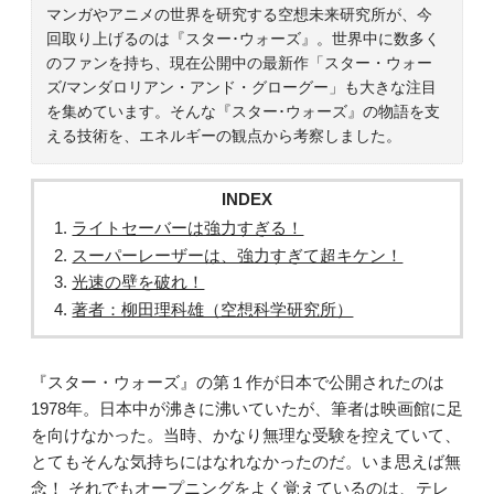
マンガやアニメの世界を研究する空想未来研究所が、今
回取り上げるのは『スター･ウォーズ』。世界中に数多く
のファンを持ち、現在公開中の最新作「スター・ウォー
ズ/マンダロリアン・アンド・グローグー」も大きな注目
を集めています。そんな『スター･ウォーズ』の物語を支
える技術を、エネルギーの観点から考察しました。
INDEX
ライトセーバーは強力すぎる！
スーパーレーザーは、強力すぎて超キケン！
光速の壁を破れ！
著者：柳田理科雄（空想科学研究所）
『スター・ウォーズ』の第１作が日本で公開されたのは
1978年。日本中が沸きに沸いていたが、筆者は映画館に足
を向けなかった。当時、かなり無理な受験を控えていて、
とてもそんな気持ちにはなれなかったのだ。いま思えば無
念！ それでもオープニングをよく覚えているのは、テレ