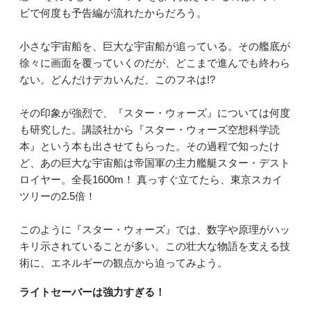
ビで何度も予告編が流れたからだろう。
小さな宇宙船を、巨大な宇宙船が追っている。その艦底が
徐々に画面を覆っていくのだが、どこまで進んでも終わら
ない。どんだけデカいんだ、このフネは!?
その印象が強烈で、『スター・ウォーズ』については何度
も研究した。講談社から『スター・ウォーズ空想科学読
本』という本も出させてもらった。その過程で知ったけ
ど、あの巨大な宇宙船は帝国軍の主力艦艇スター・デスト
ロイヤー。全長1600m！ 真っすぐ立てたら、東京スカイ
ツリーの2.5倍！
このように『スター・ウォーズ』では、数字や原理がハッ
キリ示されていることが多い。この壮大な物語を支える技
術に、エネルギーの観点から迫ってみよう。
ライトセーバーは強力すぎる！