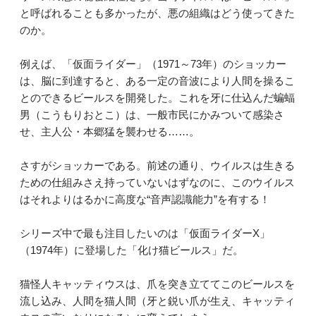
と呼ばれることも多かったが、悪の組織はどう使ってきた
のか。
例えば、「仮面ライダー」（1971～73年）のショッカー
は、脳に到達すると、ある一定の音波により人間を操るこ
とのできるビールスを開発した。これを牙に仕込んだ蝙蝠
男（こうもりおとこ）は、一般市民にかみついて感染さ
せ、主人公・本郷猛を襲わせる……。
さすがショッカーである。前述の通り、ウイルスは生きる
ための仕組みさえ持っていないはずなのに、このウイルス
はそれよりはるかに高度な“音声認識能力”を有する！
シリーズ中で最も注目したいのは「仮面ライダーX」
（1974年）に登場した「化け猫ビールス」だ。
猫怪人キャッティウスは、爪を突き立ててこのビールスを
流し込み、人間を猫人間（牙と鋭い爪が生え、キャッティ