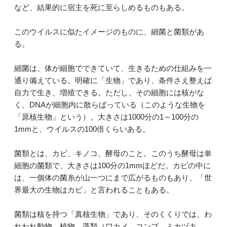
など、結果的に宿主を死に至らしめるものもある。
このウイルスに似たイメージのものに、細菌と菌類があ
る。
細菌は、体が細胞でできていて、生きるための仕組みを一
通り備えている。明確に「生物」であり、条件さえ整えば
自力で生き、増殖できる。ただし、その細胞には核がな
く、DNAが細胞内に散らばっている（このような生物を
「原核生物」という）。大きさは1000分の1～100分の
1mmと、ウイルスの100倍くらいある。
菌類とは、カビ、キノコ、酵母のこと。このうち酵母は単
細胞の菌類で、大きさは100分の1mmほどだ。カビの中に
は、一個体の菌糸が山一つにまで広がるものもあり、「世
界最大の生物はカビ」と言われることもある。
菌類は核を持つ「真核生物」であり、そのくくりでは、わ
れわれ動物、植物、藻類（ワカメ、コンブ、ミカヅキ