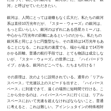
河」と呼ばせていただきたい。
銀河は、人間にとっては途轍もなく広大だ。私たちの銀河
系は直径10万光年だが、『スター・ウォーズ』の銀河は、
もっと広いらしい。銀河のはずれにある惑星カミーノは、
中心から7万光年の距離にあるというのだから。私たちの
銀河系と同じように円盤型なら、その直径は14万光年もあ
ることになる。これは光の速度でも、端から端まで14万年
かかる距離。普通の航行手段では、とても物語は成立しな
いが、『スター・ウォーズ』の世界には、「ハイパードラ
イブ」がある。銀河のどこへでも、たちまち行ける！
その原理は、次のように説明されている。通常の「リアル
スペース」で光速以上のスピードを出すと、「ハイパース
ペース」に到達できて、遠くの場所に短時間で行ける。こ
こから分かるのは、ハイパースペースに行くには、リアル
スペースにおいて光速を超えなければならないこと。普通
に考えると、これは難しい。アインシュタインの特殊相対