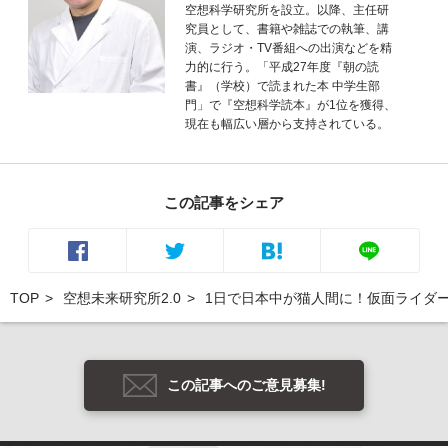
空想科学研究所を設立。以降、主任研
究員として、書籍や雑誌での執筆、講
演、ラジオ・TV番組への出演などを精
力的に行う。「平成27年度『朝の読
書』（学校）で読まれた本 中学生部
門」で『空想科学読本』が1位を獲得、
現在も幅広い層から支持されている。
この記事をシェア
TOP
空想未来研究所2.0
1日で日本中が猫人間に！仮面ライダ
この記事へのご意見募集!