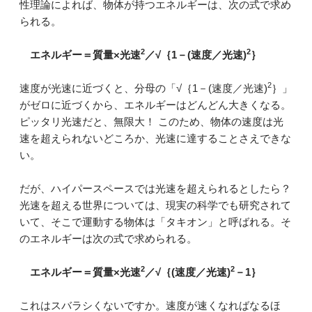
性理論によれば、物体が持つエネルギーは、次の式で求め
られる。
2
2
エネルギー＝質量×光速
／√｛1－(速度／光速)
｝
2
速度が光速に近づくと、分母の「√｛1－(速度／光速)
｝」
がゼロに近づくから、エネルギーはどんどん大きくなる。
ピッタリ光速だと、無限大！ このため、物体の速度は光
速を超えられないどころか、光速に達することさえできな
い。
だが、ハイパースペースでは光速を超えられるとしたら？
光速を超える世界については、現実の科学でも研究されて
いて、そこで運動する物体は「タキオン」と呼ばれる。そ
のエネルギーは次の式で求められる。
2
2
エネルギー＝質量×光速
／√｛(速度／光速)
－1｝
これはスバラシくないですか。速度が速くなればなるほ