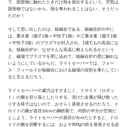
て、固形物に触れたときだけ熱を放出するという。空気は
固形物ではないから、熱を奪われることはない。そうだっ
たのか！
そして思い出したのは、核融合である。核融合炉の中に
は、重水素（陽子1個＋中性子1個）や三重水素（陽子1個
＋中性子2個）のプラズマが封入され、1億℃もの高温にな
る。核融合炉が、なぜそんな高温に耐えられるかという
と、磁場でプラズマを閉じ込めて、核融合炉の壁に触れな
いようにしているからだ。ライトセーバーでは、フォー
ス・フィールドが核融合における磁場の役割を果たしてい
ると言えるだろう。
ライトセーバーの威力はすさまじく、ドロイド（ロボッ
ト）の腕を切り落としたりする。溶けた金属が飛び散った
りする様子はないので、おそらく蒸発させるのだろう。ド
ロイドの腕が直径10cmの鋼鉄製で、内部の半分が空洞だ
としよう。ライトセーバーの直径が3cmだとすると、ドロ
イドの腕を切断するには、およそ900gの鉄を蒸発させる必