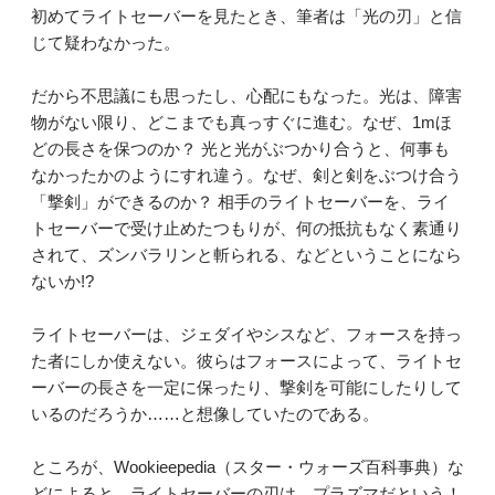
初めてライトセーバーを見たとき、筆者は「光の刃」と信
じて疑わなかった。
だから不思議にも思ったし、心配にもなった。光は、障害
物がない限り、どこまでも真っすぐに進む。なぜ、1mほ
どの長さを保つのか？ 光と光がぶつかり合うと、何事も
なかったかのようにすれ違う。なぜ、剣と剣をぶつけ合う
「撃剣」ができるのか？ 相手のライトセーバーを、ライ
トセーバーで受け止めたつもりが、何の抵抗もなく素通り
されて、ズンバラリンと斬られる、などということになら
ないか!?
ライトセーバーは、ジェダイやシスなど、フォースを持っ
た者にしか使えない。彼らはフォースによって、ライトセ
ーバーの長さを一定に保ったり、撃剣を可能にしたりして
いるのだろうか……と想像していたのである。
ところが、Wookieepedia（スター・ウォーズ百科事典）な
どによると、ライトセーバーの刃は、プラズマだという！