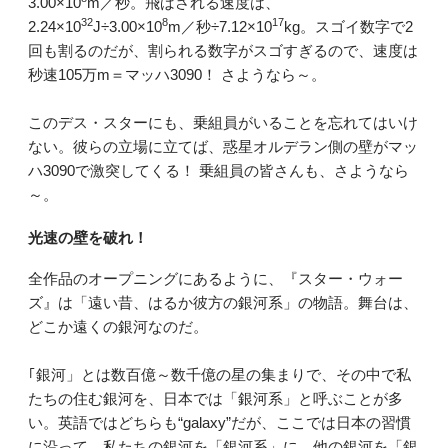
3.00×10
m／秒。飛ばされる速度は、
32
8
17
2.24×10
J÷3.00×10
m／秒÷7.12×10
kg。スゴイ数字で2
回も割るのだが、割られる数字がスゴすぎるので、速度は
秒速105万m＝マッハ3090！ さようなら～。
このデス・スターにも、乗組員がいることを忘れてはいけ
ない。彼らの立場に立てば、惑星オルデラン側の壁がマッ
ハ3090で激突してくる！ 乗組員の皆さんも、さようなら
～。
光速の壁を破れ！
全作品のオープニングにあるように、『スター・ウォー
ズ』は「遠い昔、はるか彼方の銀河系」の物語。舞台は、
どこか遠くの銀河なのだ。
｢銀河」とは数百億～数千億の星の集まりで、その中で私
たちの住む銀河を、日本では「銀河系」と呼ぶことが多
い。英語ではどちらも“galaxy”だが、ここでは日本の習慣
に沿って、私たちの銀河を「銀河系」に、他の銀河を「銀