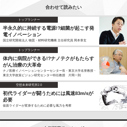
合わせて読みたい
トップランナー
半永久的に持続する電源!?細菌が起こす発
電イノベーション
国立研究開発法人 物質・材料研究機構 主任研究員 岡本章玄
トップランナー
体内に病院ができる!?ナノテクがもたらす
がん治療の大革命
ナノ医療イノベーションセンターセンター長・東京大学名誉教授・
東京大学政策ビジョン研究センター特任教授 片岡一則
空想未来研究所2.0
初代ライダーが闘うためには風速83m/sが
必要
仮面ライダーが変身するために必要な風力を考察