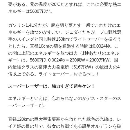
要がある。元の温度が20℃だとすれば、これに必要な熱エ
ネルギーは5600万Jだ。
ガソリン1.4L分だが、腕を切り落とす一瞬でこれだけのエ
ネルギーを放つのがすごい。ジェダイたちが、プロ野球選
手のスイングと同じ時速150kmでライトセーバーを振るう
としたら、直径10cmの腕を通過する時間は0.0024秒。こ
の間に上記のエネルギーを放つ出力（1秒あたりのエネル
ギー）は、5600万J÷0.0024秒＝230億W＝2300万kW。国
内最強クラスの富津火力発電所（516万kW）の総出力の4
倍以上である。ライトセーバー、おそるべし！
スーパーレーザーは、強力すぎて超キケン！
エネルギーといえば、忘れられないのがデス・スターのス
ーパーレーザーだ。
直径120kmの巨大宇宙要塞から放たれた緑色の光線は、レ
イア姫の目の前で、彼女の故郷である惑星オルデランを破