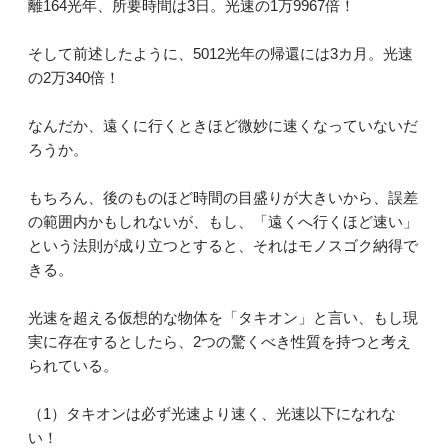
離164光年、所要時間は3日。光速の1万9967倍！
そして前述したように、5012光年の帰還には3カ月。光速
の2万340倍！
なんだか、遠くに行くときほど微妙に速くなっていないだ
ろうか。
もちろん、後のものほど時間の目盛りが大きいから、誤差
の範囲内かもしれないが、もし、「遠くへ行くほど速い」
という法則が成り立つとすると、それはモノスゴク納得で
きる。
光速を超える仮想的な物体を「タキオン」と言い、もし現
実に存在するとしたら、2つの驚くべき性質を持つと考え
られている。
（1）タキオンは必ず光速より速く、光速以下になれな
い！