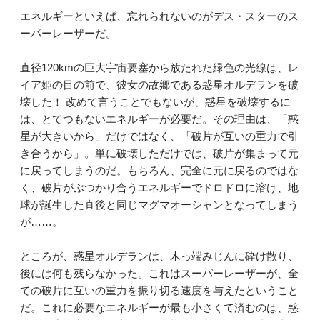
エネルギーといえば、忘れられないのがデス・スターのス
ーパーレーザーだ。
直径120kmの巨大宇宙要塞から放たれた緑色の光線は、レ
イア姫の目の前で、彼女の故郷である惑星オルデランを破
壊した！ 改めて言うことでもないが、惑星を破壊するに
は、とてつもないエネルギーが必要だ。その理由は、「惑
星が大きいから」だけではなく、「破片が互いの重力で引
き合うから」。単に破壊しただけでは、破片が集まって元
に戻ってしまうのだ。もちろん、完全に元に戻るのではな
く、破片がぶつかり合うエネルギーでドロドロに溶け、地
球が誕生した直後と同じマグマオーシャンとなってしまう
が……。
ところが、惑星オルデランは、木っ端みじんに砕け散り、
後には何も残らなかった。これはスーパーレーザーが、全
ての破片に互いの重力を振り切る速度を与えたということ
だ。これに必要なエネルギーが最も小さくて済むのは、惑