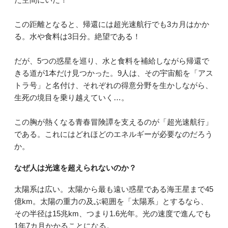
この距離となると、帰還には超光速航行でも3カ月はかか
る。水や食料は3日分。絶望である！
だが、5つの惑星を巡り、水と食料を補給しながら帰還で
きる道が1本だけ見つかった。9人は、その宇宙船を「アス
トラ号」と名付け、それぞれの得意分野を生かしながら、
生死の境目を乗り越えていく…。
この胸が熱くなる青春冒険譚を支えるのが「超光速航行」
である。これにはどれほどのエネルギーが必要なのだろう
か。
なぜ人は光速を超えられないのか？
太陽系は広い。太陽から最も遠い惑星である海王星まで45
億km。太陽の重力の及ぶ範囲を「太陽系」とするなら、
その半径は15兆km、つまり1.6光年。光の速度で進んでも
1年7カ月かかることになる。