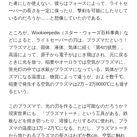
た者にしか使えない。彼らはフォースによって、ライトセ
ーバーの長さを一定に保ったり、撃剣を可能にしたりして
いるのだろうか……と想像していたのである。
ところが、Wookieepedia（スター・ウォーズ百科事典）な
どによると、ライトセーバーの刃は、プラズマだという！
プラズマとは、固体、液体、気体に続く「第4の状態」。
高温によって、原子から電子がはじき飛ばされ、元に戻る
ときに光を放つ。稲妻やオーロラでは空気がプラズマに、
蛍光灯の中では水銀がプラズマになっている。気体がプラ
ズマになる温度は、物質によって違うが、およそ数千℃。
稲妻で発生する空気のプラズマは2万～2万8000℃にも達す
るという。
このプラズマで、光の刃を作ることは可能なのだろうか？
現実世界にも、「プラズマトーチ」という工具がある。鉄
板などを焼き切ったり、溶接したりするのに使われ、プラ
ズマの温度は1万～2万℃になる。ただし、プラズマトーチ
から放たれるプラズマの長さはわずか数cm。空気に触れ