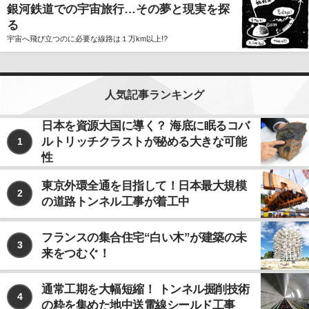
銀河鉄道での宇宙旅行…その夢と現実を探
る
宇宙へ飛び立つのに必要な線路は１万km以上!?
人気記事ランキング
日本を資源大国に導く？ 海底に眠るコバ
ルトリッチクラストが秘める大きな可能
1
性
東京外環全通を目指して！日本最大規模
2
の道路トンネル工事が着工中
フランスの集合住宅“白い木”が建築の未
3
来をつむぐ！
通常工期を大幅短縮！ トンネル掘削技術
4
の粋を集めた地中送電線シールド工事