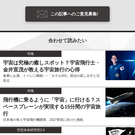
この記事へのご意見募集!
合わせて読みたい
特集
宇宙は究極の癒しスポット？宇宙飛行士・
金井宣茂が教える宇宙旅行の心得
食事にお酒、トイレに睡眠･･･「ホテルISS」宿泊の楽しみ方と注
意点
特集
飛行機に乗るように「宇宙」に行ける？ス
ペースプレーンが実現する15分間の宇宙旅
行
日本発の有人宇宙飛行機開発、2027実現に向けた挑戦
空想未来研究所2.0