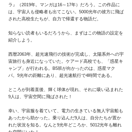
ラ』（2019年。マンガは16～17年）だろう。この作品に
は、宇宙人も侵略者も出てこない。5000光年の彼方に飛ば
された高校生たちが、自力で帰還する物語だ。
知らない読者もいるだろうから、まずはこの物語の設定を
紹介しよう。
西暦2063年、超光速飛行の技術が完成し、太陽系外への宇
宙旅行も身近になっていた。ケアード高校でも、「惑星キ
ャンプ」が行われる。B5班が向かったのは、惑星マク
パ。9光年の距離にあり、超光速航行で4時間である。
ところが到着直後、輝く球体が現れ、それに吸い込まれた
9人は、宇宙空間に飛ばされた！
幸い、宇宙服を着ていて、電力の生きている無人宇宙船も
あったから助かった。乗り込んだ9人は、自分たちが置か
れた状況を知る。なんと9光年どころか、5012光年も離れ
た空間にいた！