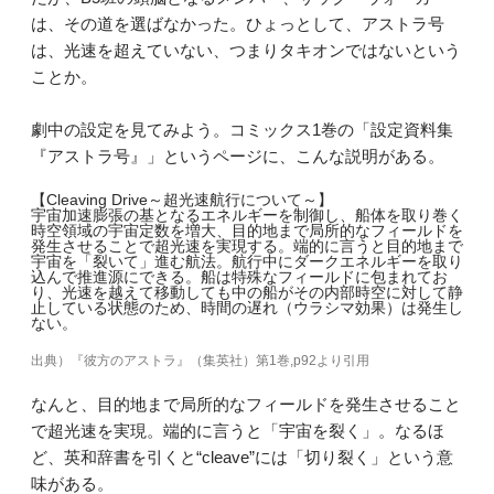
は、その道を選ばなかった。ひょっとして、アストラ号
は、光速を超えていない、つまりタキオンではないという
ことか。
劇中の設定を見てみよう。コミックス1巻の「設定資料集
『アストラ号』」というページに、こんな説明がある。
【Cleaving Drive～超光速航行について～】
宇宙加速膨張の基となるエネルギーを制御し、船体を取り巻く
時空領域の宇宙定数を増大、目的地まで局所的なフィールドを
発生させることで超光速を実現する。端的に言うと目的地まで
宇宙を「裂いて」進む航法。航行中にダークエネルギーを取り
込んで推進源にできる。船は特殊なフィールドに包まれてお
り、光速を越えて移動しても中の船がその内部時空に対して静
止している状態のため、時間の遅れ（ウラシマ効果）は発生し
ない。
出典）『彼方のアストラ』（集英社）第1巻,p92より引用
なんと、目的地まで局所的なフィールドを発生させること
で超光速を実現。端的に言うと「宇宙を裂く」。なるほ
ど、英和辞書を引くと“cleave”には「切り裂く」という意
味がある。