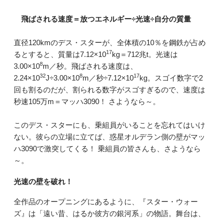
飛ばされる速度＝放つエネルギー÷光速÷自分の質量
直径120kmのデス・スターが、全体積の10％を鋼鉄が占め
17
るとすると、質量は7.12×10
kg＝712兆t。光速は
8
3.00×10
m／秒。飛ばされる速度は、
32
8
17
2.24×10
J÷3.00×10
m／秒÷7.12×10
kg。スゴイ数字で2
回も割るのだが、割られる数字がスゴすぎるので、速度は
秒速105万m＝マッハ3090！ さようなら～。
このデス・スターにも、乗組員がいることを忘れてはいけ
ない。彼らの立場に立てば、惑星オルデラン側の壁がマッ
ハ3090で激突してくる！ 乗組員の皆さんも、さようなら
～。
光速の壁を破れ！
全作品のオープニングにあるように、『スター・ウォー
ズ』は「遠い昔、はるか彼方の銀河系」の物語。舞台は、