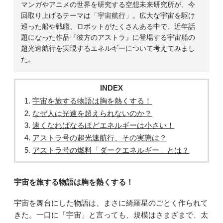
マンガやアニメの世界を研究する空想未来研究所が、今
回取り上げるテーマは「宇宙航行」。広大な宇宙を駆け
巡った船や戦艦、ロボットがたくさんある中で、近年話
題になった作品『彼方のアストラ』に登場する宇宙船の
超光速航行を実現するエネルギーについて考えてみまし
た。
INDEX
宇宙を旅する物語は胸を熱くする！
なぜ人は光速を超えられないのか？
速くなればなるほどエネルギーは小さい！
アストラ号の超光速航行、その実態は？
アストラ号の燃料「ダークエネルギー」とは？
宇宙を旅する物語は胸を熱くする！
宇宙を舞台にした物語は、まさに綺羅星のごとく作られて
きた。一口に「宇宙」と言っても、規模はさまざまで、太