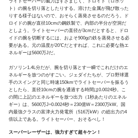
ライトセーバーの威力はすさまじく、ドロイド（ロボッ
ト）の腕を切り落としたりする。溶けた金属が飛び散った
りする様子はないので、おそらく蒸発させるのだろう。ド
ロイドの腕が直径10cmの鋼鉄製で、内部の半分が空洞だ
としよう。ライトセーバーの直径が3cmだとすると、ドロ
イドの腕を切断するには、およそ900gの鉄を蒸発させる必
要がある。元の温度が20℃だとすれば、これに必要な熱エ
ネルギーは5600万Jだ。
ガソリン1.4L分だが、腕を切り落とす一瞬でこれだけのエ
ネルギーを放つのがすごい。ジェダイたちが、プロ野球選
手のスイングと同じ時速150kmでライトセーバーを振るう
としたら、直径10cmの腕を通過する時間は0.0024秒。こ
の間に上記のエネルギーを放つ出力（1秒あたりのエネル
ギー）は、5600万J÷0.0024秒＝230億W＝2300万kW。国
内最強クラスの富津火力発電所（516万kW）の総出力の4
倍以上である。ライトセーバー、おそるべし！
スーパーレーザーは、強力すぎて超キケン！