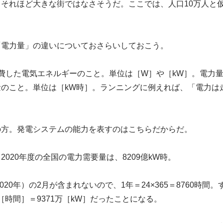
それほど大きな街ではなさそうだ。ここでは、人口10万人と
「電力量」の違いについておさらいしておこう。
費した電気エネルギーのこと。単位は［W］や［kW］。電力
のこと。単位は［kW時］。ランニングに例えれば、「電力は
の方。発電システムの能力を表すのはこちらだからだ。
020年度の全国の電力需要量は、8209億kW時。
2020年）の2月が含まれないので、1年＝24×365＝8760時
60［時間］＝9371万［kW］だったことになる。