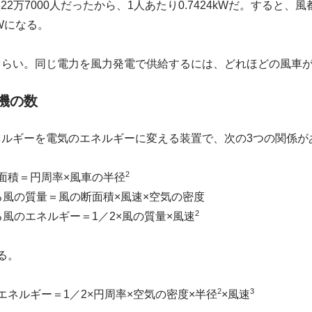
622万7000人だったから、1人あたり0.7424kWだ。すると、
kWになる。
ぐらい。同じ電力を風力発電で供給するには、どれほどの風車
機の数
ルギーを電気のエネルギーに変える装置で、次の3つの関係が
2
面積＝円周率×風車の半径
る風の質量＝風の断面積×風速×空気の密度
2
る風のエネルギー＝1／2×風の質量×風速
る。
2
3
エネルギー＝1／2×円周率×空気の密度×半径
×風速