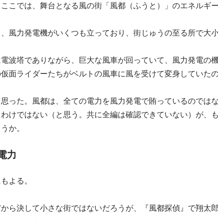
、ここでは、舞台となる風の街「風都（ふうと）」のエネルギ
て、風力発電機がいくつも立っており、街じゅうの至る所で大
は電波塔でありながら、巨大な風車が回っていて、風力発電の
の仮面ライダーたちがベルトの風車に風を受けて変身していた
と思った。風都は、全ての電力を風力発電で賄っているのでは
るわけではない（と思う。共に全編は確認できていない）が、
ろうか。
電力
にもよる。
だから決して小さな街ではないだろうが、『風都探偵』で翔太