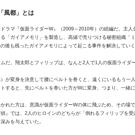
「風都」とは
ドラマ『仮面ライダーW』（2009～2010年）の続編だ。主
する「ガイアメモリ」を製造し、高値で売りつける秘密組織「ミ
その後も残ったガイアメモリによって起こる事件を解決してい
ムだ。翔太郎とフィリップは、なんと2人で1人の仮面ライダ
郎）が変身を決意して腰にベルトを巻くと、遠くにいるもう一
ットすると、先にベルㇳを巻いた方がWに変身。つまり、一緒
巻かれた方は、意識が仮面ライダーWの体に飛ぶため、その場
探偵』では、2人のヒロインのどちらが「倒れるフィリップを受
に深みを与えていた。