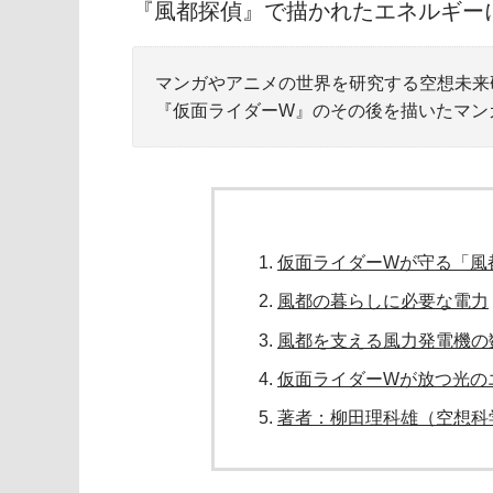
『風都探偵』で描かれたエネルギー
マンガやアニメの世界を研究する空想未来
『仮面ライダーW』のその後を描いたマン
仮面ライダーWが守る「風
風都の暮らしに必要な電力
風都を支える風力発電機の
仮面ライダーWが放つ光の
著者：柳田理科雄（空想科