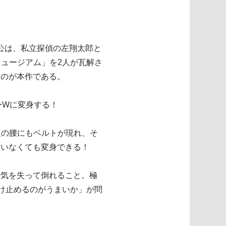
人公は、私立探偵の左翔太郎と
ュージアム」を2人が瓦解さ
くのが本作である。
ーWに変身する！
人の腰にもベルトが現れ、そ
にいなくても変身できる！
で気を失って倒れること。極
け止めるのがうまいか」が問