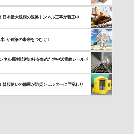
！日本最大規模の道路トンネル工事が着工中
い木”が建築の未来をつむぐ！
トンネル掘削技術の粋を集めた地中送電線シールド
！普段使いの部屋が防災シェルターに早変わり