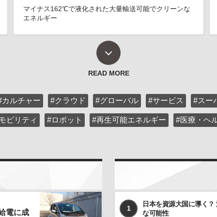
マイナス162℃で液化された大量輸送可能でクリーンな
エネルギー
READ MORE
#カルチャー
#クラウド
#グローバル
#サービス
#スー
#モビリティ
#ロボット
#再生可能エネルギー
#医療・ヘ
日本を資源大国に導く？
1
給電に成
な可能性