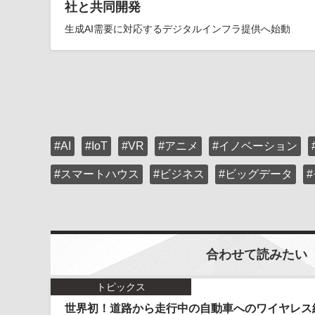
社と共同開発
生成AI需要に対応するデジタルインフラ提供へ始動
#AI
#IoT
#VR
#アニメ
#イノベーション
#スマートハウス
#ビジネス
#ビッグデータ
合わせて読みたい
トピックス
世界初！道路から走行中の自動車へのワイヤレス