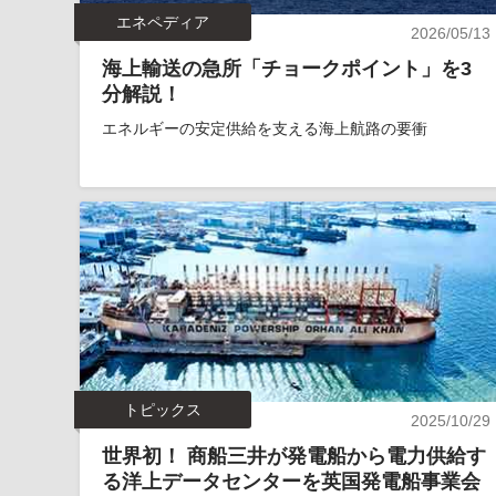
エネペディア
2026/05/13
海上輸送の急所「チョークポイント」を3
分解説！
エネルギーの安定供給を支える海上航路の要衝
トピックス
2025/10/29
世界初！ 商船三井が発電船から電力供給す
る洋上データセンターを英国発電船事業会