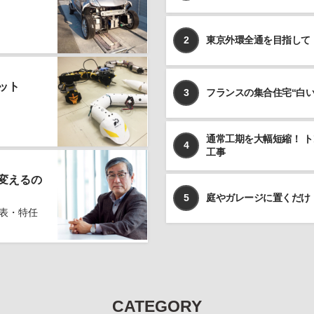
2
東京外環全通を目指して
ット
3
フランスの集合住宅“白
通常工期を大幅短縮！ 
4
工事
変えるの
5
庭やガレージに置くだけ
表・特任
CATEGORY