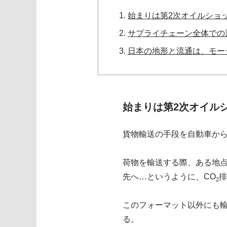
始まりは第2次オイルショ
サプライチェーン全体での
日本の地形と流通は、モー
始まりは第2次オイル
貨物輸送の手段を自動車から
荷物を輸送する際、ある地
先へ…というように、CO
排
2
このフォーマット以外にも
る。