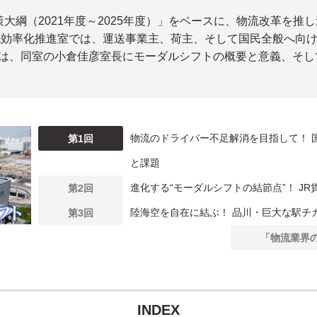
大綱（2021年度～2025年度）」をベースに、物流改革を推
物流効率化推進室では、運送事業主、荷主、そして国民全般へ向
は、同室の小倉佳彦室長にモーダルシフトの概要と意義、そし
物流のドライバー不足解消を目指して！ 
第1回
と課題
進化する“モーダルシフトの結節点”！ J
第2回
陸海空を自在に結ぶ！ 品川・巨大な駅チ
第3回
「物流業界
INDEX