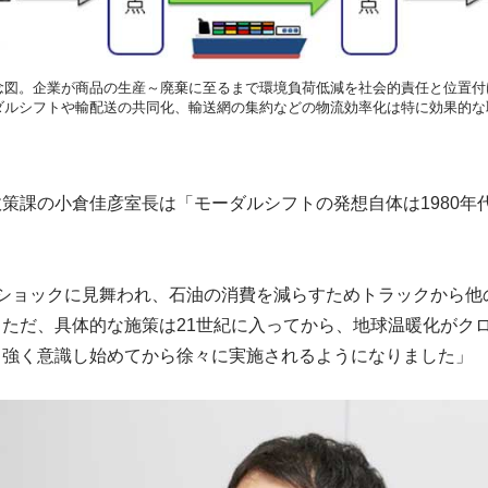
念図。企業が商品の生産～廃棄に至るまで環境負荷低減を社会的責任と位置付
ダルシフトや輸配送の共同化、輸送網の集約などの物流効率化は特に効果的な
策課の小倉佳彦室長は「モーダルシフトの発想自体は1980年
ルショックに見舞われ、石油の消費を減らすためトラックから他
ただ、具体的な施策は21世紀に入ってから、地球温暖化がク
り強く意識し始めてから徐々に実施されるようになりました」