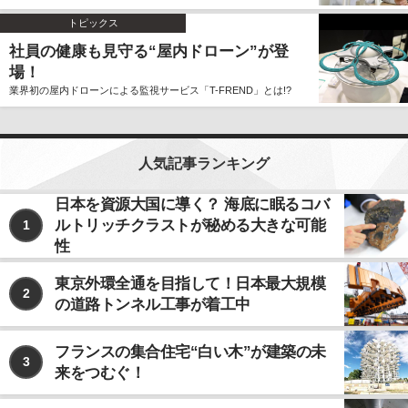
トピックス
社員の健康も見守る“屋内ドローン”が登
場！
業界初の屋内ドローンによる監視サービス「T-FREND」とは!?
人気記事ランキング
日本を資源大国に導く？ 海底に眠るコバ
ルトリッチクラストが秘める大きな可能
1
性
東京外環全通を目指して！日本最大規模
2
の道路トンネル工事が着工中
フランスの集合住宅“白い木”が建築の未
3
来をつむぐ！