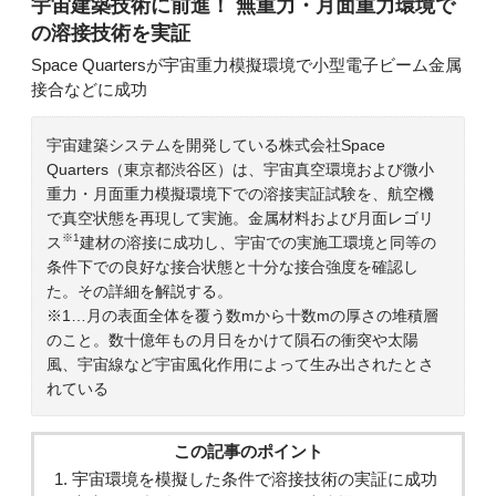
宇宙建築技術に前進！ 無重力・月面重力環境で
の溶接技術を実証
Space Quartersが宇宙重力模擬環境で小型電子ビーム金属
接合などに成功
宇宙建築システムを開発している株式会社Space
Quarters（東京都渋谷区）は、宇宙真空環境および微小
重力・月面重力模擬環境下での溶接実証試験を、航空機
で真空状態を再現して実施。金属材料および月面レゴリ
※1
ス
建材の溶接に成功し、宇宙での実施工環境と同等の
条件下での良好な接合状態と十分な接合強度を確認し
た。その詳細を解説する。
※1…月の表面全体を覆う数mから十数mの厚さの堆積層
のこと。数十億年もの月日をかけて隕石の衝突や太陽
風、宇宙線など宇宙風化作用によって生み出されたとさ
れている
この記事のポイント
宇宙環境を模擬した条件で溶接技術の実証に成功