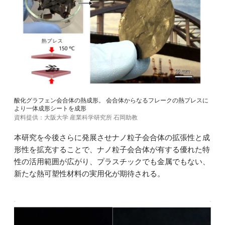
酸化グラフェン会合体の熱成形。 会合体からなるフレークの熱プレスに
より一体成形シートを成形
資料提供：大阪大学 産業科学研究所 石岡助教
本研究を今後さらに発展させナノ粒子会合体の拡張性と成
形性を拡充することで、ナノ粒子会合体が有する優れた特
性の活用範囲が広がり、プラスチックでも金属でもない、
新たな熱可塑性材料の実用化が期待される。