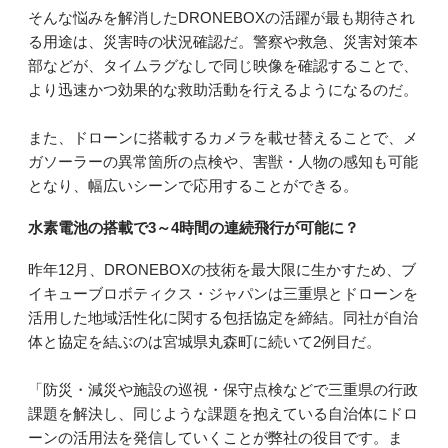
そんな悩みを解消したDRONEBOXの活躍が最も期待され
る用途は、災害時の状況確認だ。警察や救急、災害対策本
部などが、タイムラグなしで同じ映像を確認することで、
より迅速かつ効果的な救助活動を行えるようになるのだ。
また、ドローンに搭載するカメラを載せ替えることで、メ
ガソーラーの異常箇所の点検や、害獣・人物の感知も可能
となり、幅広いシーンで応用することができる。
水素電池の搭載で3～4時間の連続飛行が可能に？
昨年12月、DRONEBOXの技術を最大限に生かすため、ブ
イキューブロボティクス・ジャパンは三重県とドローンを
活用した地域活性化に関する包括協定を締結。同社が自治
体と協定を結ぶのは宮城県丸森町に続いて2例目だ。
「防災・減災や施設の巡視・保守点検などで三重県の行政
課題を解決し、同じような課題を抱えている自治体にドロ
ーンの活用法を発信していくことが弊社の役目です。ま