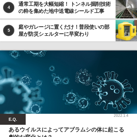
通常工期を大幅短縮！ トンネル掘削技術
4
の粋を集めた地中送電線シールド工事
庭やガレージに置くだけ！普段使いの部
5
屋が防災シェルターに早変わり
2022.1.4
E.Q.
あるウイルスによってアブラムシの体に起こる