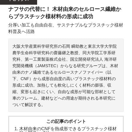
ナフサの代替に！ 木材由来のセルロース繊維か
らプラスチック様材料の形成に成功
分厚い加工も自由自在、サステナブルなプラスチック様材
料普及へ活路
大阪大学産業科学研究所の石岡 瞬助教と東京大学大学院
農学生命科学研究科の齋藤継之教授、同大学院工学系研
究科、第一工業製薬株式会社、国立開発研究法人 海洋研
究開発機構（JAMSTEC）からなる研究グループは、木材
由来のナノ繊維であるセルロースナノファイバー（以
下、CNF）から成形自由度の高いプラスチック様材料の
形成に成功。加熱しても軟化しにくく材料の膨張、収
縮、変形も起きにくい、自由な成形が可能な部材として
車のフレーム、建材などへの用途が期待される本研究に
ついて解説する。
この記事のポイント
木材由来のCNFを熱成形できるプラスチック様材