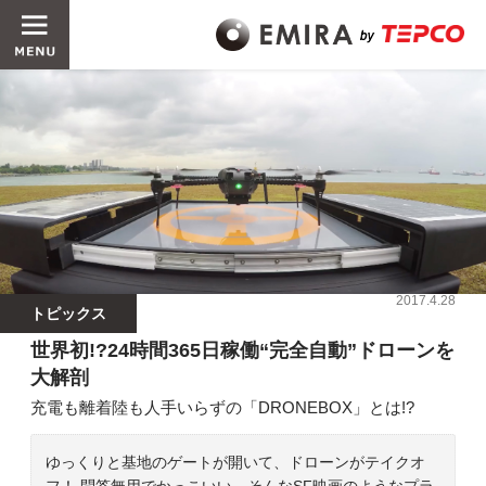
2017.4.28
トピックス
世界初!?24時間365日稼働“完全自動”ドローンを
大解剖
充電も離着陸も人手いらずの「DRONEBOX」とは!?
ゆっくりと基地のゲートが開いて、ドローンがテイクオ
フ！ 問答無用でかっこいい。そんなSF映画のようなプラ