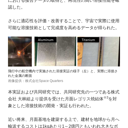
における接合データの取得と、再現性の高い溶接性能を確
認した。
さらに適応性を評価・改善することで、宇宙で実際に使用
可能な溶接技術として完成度を高めるデータが得られた。
飛行中の航空機内で実施された溶接実証の様子（左）と、実際に溶接さ
れた金属の断面
画像提供：株式会社Space Quarters
本実証および共同研究では、共同研究先の一つである株式
※3
会社 大林組より提供を受けた月面レゴリス焼結体
を対
象とした溶接技術の開発・実証も行われた。
近い将来、月面基地を建築する上で、建材を地球から月へ
輸送するコストは1kgあたり1～2億円ともいわれ大きなボ