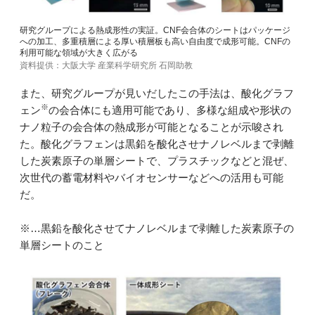
研究グループによる熱成形性の実証。CNF会合体のシートはパッケージ
への加工、多重積層による厚い積層板も高い自由度で成形可能。CNFの
利用可能な領域が大きく広がる
資料提供：大阪大学 産業科学研究所 石岡助教
また、研究グループが見いだしたこの手法は、酸化グラフ
※
ェン
の会合体にも適用可能であり、多様な組成や形状の
ナノ粒子の会合体の熱成形が可能となることが示唆され
た。酸化グラフェンは黒鉛を酸化させナノレベルまで剥離
した炭素原子の単層シートで、プラスチックなどと混ぜ、
次世代の蓄電材料やバイオセンサーなどへの活用も可能
だ。
※…黒鉛を酸化させてナノレベルまで剥離した炭素原子の
単層シートのこと