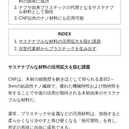
料の開発に成功
ナフサ由来プラスチックの代替となるサステナブ
ル材料として期待
CNF以外のナノ材料にも応用可能
INDEX
サステナブルな材料の活用拡大を阻む課題
次世代素材からプラスチックを生み出す
サステナブルな材料の活用拡大を阻む課題
CNFは、木材の細胞壁を解きほぐして得られる直径2～
3nmの結晶性ナノ繊維で、優れた機械特性および熱特性を
有することで今後の活用が期待される木材由来のサステナ
ブルな材料だ。
通常、プラスチックや金属などの汎用材料は、加熱すると
柔らかくなり冷やすと再び硬くなる「熱可塑性」を有し、
所定の形状に自由に成形できる。