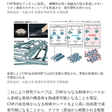
CNF表面をアニオンに改質し、解離性が高く低融点の塩を形成しやすい
イオン液体のカチオンとペアを形成させ、熱可塑性を持たせる
資料提供：大阪大学 産業科学研究所 石岡助教
改質によりCNF会合体内部では自己拡散が誘起され、界面が効果的に熱
可塑化される
資料提供：大阪大学 産業科学研究所 石岡助教
これにより研究グループは、CNFからなる粉体やシートか
ら多様な形状の構造体を熱成形可能となることを実証。
CNFの会合体からなる粉体やシートをより高い自由度で成
形可能になることから、ナフサ（原油から精製される粗製