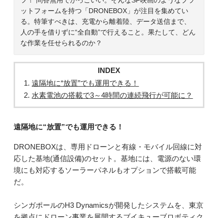
ットフォームを持つ「DRONEBOX」が注目を集めてい
る。特筆すべきは、充電から離着陸、データ送信まで、
人の手を借りずに“全自動”で行えること。果たして、どん
な作業を任せられるのか？
INDEX
遠隔地に“放置”でも運用できる！
水素電池の搭載で3～4時間の連続飛行が可能に？
遠隔地に“放置”でも運用できる！
DRONEBOXは、専用ドローンと有線・モバイル回線に対
応した基地(通信設備)のセット。基地には、電源のない環
境にも対応するソーラーパネルもオプションで搭載可能
だ。
シンガポールのH3 Dynamicsが開発したシステムを、東京
を拠点にドローン事業を展開するブイキューブロボティク