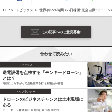
TOP
トピックス
世界初!?24時間365日稼働“完全自動”ドロー
この記事へのご意見募集!
合わせて読みたい
トピックス
送電設備を点検する「モンキードローン」
とは？
電線にぶら下がって点検作業を行う新製品が登場
トップランナー
ドローンのビジネスチャンスは土木現場に
ある
テラドローン株式会社 最高執行責任者 関 鉄平