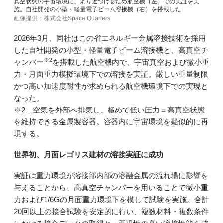
真空状態の宇宙環境に、より近づけるため航空機（左）での実証を実
施。自社開発の小型・軽量電子ビーム溶接機（右）を搭載した
画像提供：株式会社Space Quarters
2026年3月、同社はこの省エネルギー金属溶接技術を採用
した自社開発の小型・軽量電子ビーム溶接機と、高真空チ
※2
ャンバー
を搭載した航空機内で、宇宙真空および微小重
力・月面重力模擬環境下での溶接を実証。厳しい重量制限
かつ高い加速度耐性が求められる航空機環境下での実現と
なった。
※2…空気を外部へ排気し、極めて低い圧力＝高真空状態
を維持できる金属製容器。容器内に宇宙環境を疑似的に再
現する。
世界初、月面レゴリス建材の溶接実証に成功
実証は重力環境が溶接部内部の溶融金属の流れ場に影響を
与えることから、高真空チャンバーを用いることで微小重
力および1/6Gの月面重力環境下を模して試験を実施。合計
20回以上の接合試験を安定的に行い、複数材料・複数条件