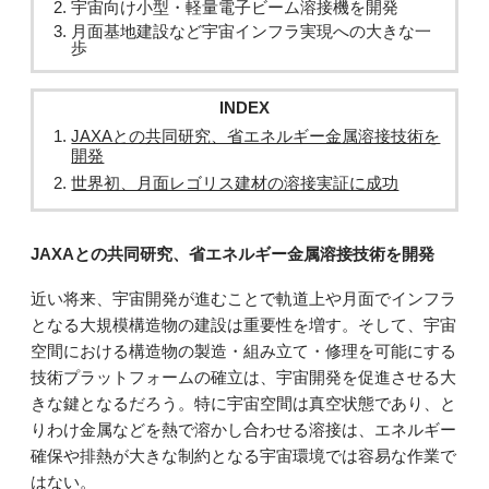
宇宙向け小型・軽量電子ビーム溶接機を開発
月面基地建設など宇宙インフラ実現への大きな一
歩
INDEX
JAXAとの共同研究、省エネルギー金属溶接技術を
開発
世界初、月面レゴリス建材の溶接実証に成功
JAXAとの共同研究、省エネルギー金属溶接技術を開発
近い将来、宇宙開発が進むことで軌道上や月面でインフラ
となる大規模構造物の建設は重要性を増す。そして、宇宙
空間における構造物の製造・組み立て・修理を可能にする
技術プラットフォームの確立は、宇宙開発を促進させる大
きな鍵となるだろう。特に宇宙空間は真空状態であり、と
りわけ金属などを熱で溶かし合わせる溶接は、エネルギー
確保や排熱が大きな制約となる宇宙環境では容易な作業で
はない。