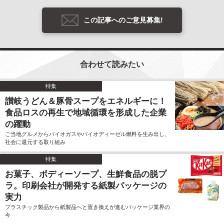
この記事へのご意見募集!
合わせて読みたい
特集
讃岐うどん＆豚骨スープをエネルギーに！
食品ロスの再生で地域循環を形成した企業
の躍動
ご当地グルメからバイオガスやバイオディーゼル燃料を生み出し、
社会に還元する取り組み
特集
お菓子、ボディーソープ、生鮮食品の脱プ
ラ。印刷会社が開発する紙製パッケージの
実力
プラスチック製品から紙製品へと置き換えが進むパッケージ業界の
今