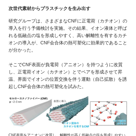
次世代素材からプラスチックを生み出す
研究グループは、さまざまなCNFに正電荷（カチオン）の
導入を行う予備検討を実施。その結果、イオン液体と呼ば
れる低融点の塩を形成しやすく、高い解離性を有するカチ
オンの導入が、CNF会合体の熱可塑化に効果的であること
が分かった。
そこでCNF表面が負電荷（アニオン）を持つように改質
し、正電荷イオン（カチオン）とでペアを形成させて昇
温、界面でイオンの位置交換を伴う運動（自己拡散）を誘
起しCNF会合体の熱可塑化を試みた。
CNF表面をアニオンに改質し、解離性が高く低融点の塩を形成しやすい