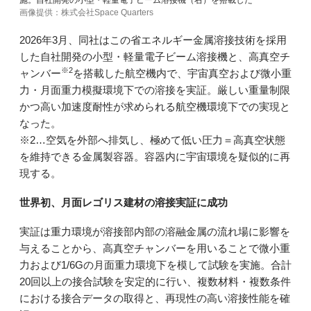
施。自社開発の小型・軽量電子ビーム溶接機（右）を搭載した
画像提供：株式会社Space Quarters
2026年3月、同社はこの省エネルギー金属溶接技術を採用
した自社開発の小型・軽量電子ビーム溶接機と、高真空チ
※2
ャンバー
を搭載した航空機内で、宇宙真空および微小重
力・月面重力模擬環境下での溶接を実証。厳しい重量制限
かつ高い加速度耐性が求められる航空機環境下での実現と
なった。
※2…空気を外部へ排気し、極めて低い圧力＝高真空状態
を維持できる金属製容器。容器内に宇宙環境を疑似的に再
現する。
世界初、月面レゴリス建材の溶接実証に成功
実証は重力環境が溶接部内部の溶融金属の流れ場に影響を
与えることから、高真空チャンバーを用いることで微小重
力および1/6Gの月面重力環境下を模して試験を実施。合計
20回以上の接合試験を安定的に行い、複数材料・複数条件
における接合データの取得と、再現性の高い溶接性能を確