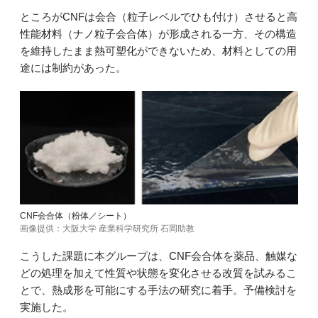
ところがCNFは会合（粒子レベルでひも付け）させると高
性能材料（ナノ粒子会合体）が形成される一方、その構造
を維持したまま熱可塑化ができないため、材料としての用
途には制約があった。
CNF会合体（粉体／シート）
画像提供：大阪大学 産業科学研究所 石岡助教
こうした課題に本グループは、CNF会合体を薬品、触媒な
どの処理を加えて性質や状態を変化させる改質を試みるこ
とで、熱成形を可能にする手法の研究に着手。予備検討を
実施した。