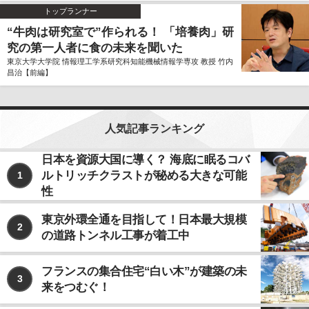
トップランナー
“牛肉は研究室で”作られる！ 「培養肉」研
究の第一人者に食の未来を聞いた
東京大学大学院 情報理工学系研究科知能機械情報学専攻 教授 竹内
昌治【前編】
人気記事ランキング
日本を資源大国に導く？ 海底に眠るコバ
ルトリッチクラストが秘める大きな可能
1
性
東京外環全通を目指して！日本最大規模
2
の道路トンネル工事が着工中
フランスの集合住宅“白い木”が建築の未
3
来をつむぐ！