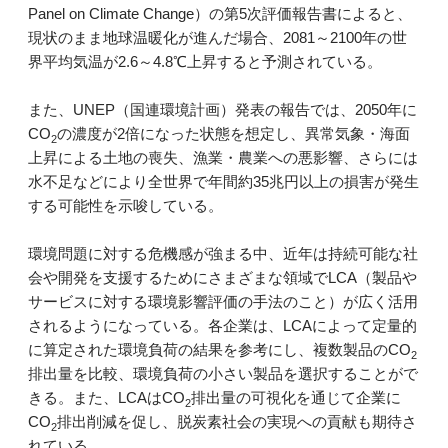
Panel on Climate Change）の第5次評価報告書によると、
現状のまま地球温暖化が進んだ場合、2081～2100年の世
界平均気温が2.6～4.8℃上昇すると予測されている。
また、UNEP（国連環境計画）発表の報告では、2050年に
CO
の濃度が2倍になった状態を想定し、異常気象・海面
2
上昇による土地の喪失、漁業・農業への悪影響、さらには
水不足などにより全世界で年間約35兆円以上の損害が発生
する可能性を示唆している。
環境問題に対する危機感が強まる中、近年は持続可能な社
会や開発を支援するためにさまざまな領域でLCA（製品や
サービスに対する環境影響評価の手法のこと）が広く活用
されるようになっている。各企業は、LCAによって定量的
に算定された環境負荷の結果を参考にし、複数製品のCO
2
排出量を比較、環境負荷の小さい製品を選択することがで
きる。また、LCAはCO
排出量の可視化を通じて企業に
2
CO
排出削減を促し、脱炭素社会の実現への貢献も期待さ
2
れている。