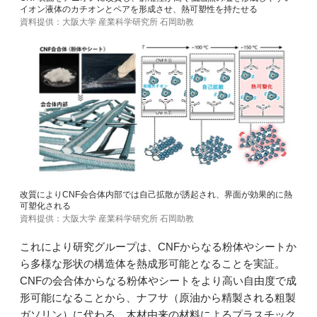
イオン液体のカチオンとペアを形成させ、熱可塑性を持たせる
資料提供：大阪大学 産業科学研究所 石岡助教
改質によりCNF会合体内部では自己拡散が誘起され、界面が効果的に熱
可塑化される
資料提供：大阪大学 産業科学研究所 石岡助教
これにより研究グループは、CNFからなる粉体やシートか
ら多様な形状の構造体を熱成形可能となることを実証。
CNFの会合体からなる粉体やシートをより高い自由度で成
形可能になることから、ナフサ（原油から精製される粗製
ガソリン）に代わる、木材由来の材料によるプラスチック