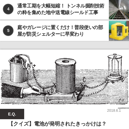
通常工期を大幅短縮！ トンネル掘削技術
4
の粋を集めた地中送電線シールド工事
庭やガレージに置くだけ！普段使いの部
5
屋が防災シェルターに早変わり
2018.6.1
E.Q.
【クイズ】電池が発明されたきっかけは？