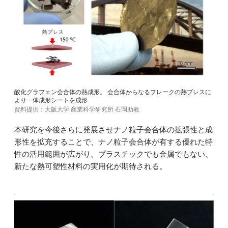
酸化グラフェン会合体の熱成形。 会合体からなるフレークの熱プレスに
より一体成形シートを成形
資料提供：大阪大学 産業科学研究所 石岡助教
本研究を今後さらに発展させナノ粒子会合体の拡張性と成
形性を拡充することで、ナノ粒子会合体が有する優れた特
性の活用範囲が広がり、プラスチックでも金属でもない、
新たな熱可塑性材料の実用化が期待される。