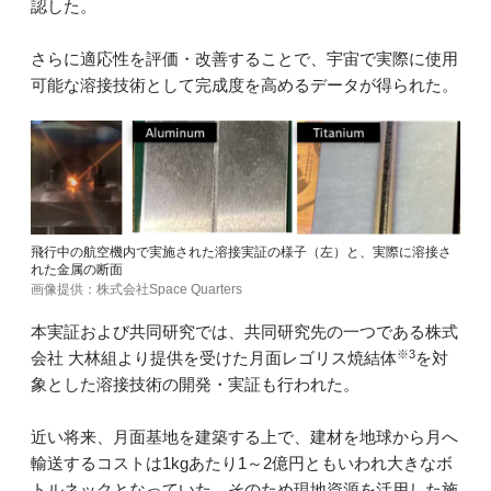
認した。
さらに適応性を評価・改善することで、宇宙で実際に使用
可能な溶接技術として完成度を高めるデータが得られた。
飛行中の航空機内で実施された溶接実証の様子（左）と、実際に溶接さ
れた金属の断面
画像提供：株式会社Space Quarters
本実証および共同研究では、共同研究先の一つである株式
※3
会社 大林組より提供を受けた月面レゴリス焼結体
を対
象とした溶接技術の開発・実証も行われた。
近い将来、月面基地を建築する上で、建材を地球から月へ
輸送するコストは1kgあたり1～2億円ともいわれ大きなボ
トルネックとなっていた。そのため現地資源を活用した施