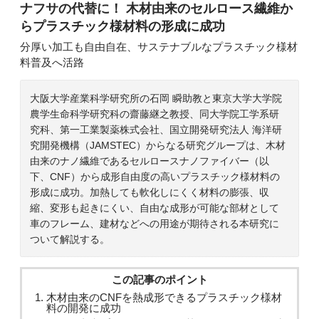
ナフサの代替に！ 木材由来のセルロース繊維か
らプラスチック様材料の形成に成功
分厚い加工も自由自在、サステナブルなプラスチック様材
料普及へ活路
大阪大学産業科学研究所の石岡 瞬助教と東京大学大学院
農学生命科学研究科の齋藤継之教授、同大学院工学系研
究科、第一工業製薬株式会社、国立開発研究法人 海洋研
究開発機構（JAMSTEC）からなる研究グループは、木材
由来のナノ繊維であるセルロースナノファイバー（以
下、CNF）から成形自由度の高いプラスチック様材料の
形成に成功。加熱しても軟化しにくく材料の膨張、収
縮、変形も起きにくい、自由な成形が可能な部材として
車のフレーム、建材などへの用途が期待される本研究に
ついて解説する。
この記事のポイント
木材由来のCNFを熱成形できるプラスチック様材
料の開発に成功