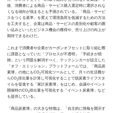
後、消費者による商品・サービス購入選定時に選択されな
くなる傾向が強まるとも予測されている。「商品・サービ
スをつくる基準」を変えて環境負荷を低減するための方法
を工夫すると、企業は商品・サービスの差別化や顧客の囲
い込みといったビジネス機会の獲得や、売り上げの向上が
期待できるわけだ。
これまで消費者や企業がカーボンオフセットに取り組む際
に課題となっていた「プロセスが不透明」「手続きが煩
雑」という問題を解消すべく、テックシンカーが設立した
「オフ・エミッション」プラットフォームでは、「商品炭
素簿」の他にもCO
可視化ツールとして、月々の生活費か
2
らCO
排出量を計算し可視化することで脱炭素ライフスタ
2
イルを促進する「家計炭素簿」をはじめ、会議やイベント
開催時のCO
排出量を可視化する「イベント炭素簿」など
2
も提供している。
「商品炭素簿」の大きな特徴は、「自主的に情報を開示す