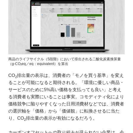
商品のライフサイクル（5段階）において排出される二酸化炭素換算量
（g-CO
eq／eq：equivalent）を算出
2
CO
排出量の表示は、消費者の「モノを買う基準」を変え
2
ることが可能になると期待される。「環境に優しい商品・
サービスのために5%高い価格を支払っても良い」と考え
る消費者も実際にいることは事実。コモディティ化により
価格競争に陥りやすくなった日用消費材などでは、消費者
の選択軸を「価格」から「価値観」に転換させるに当た
り、CO
排出量の表示が有効になるだろう。
2
カーボンオフセットへの取り組みが見られない企業は、今