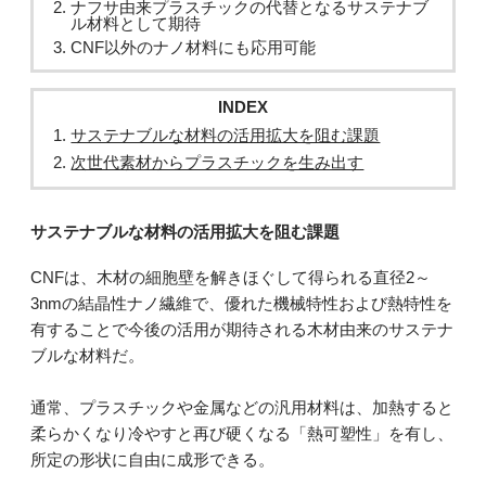
ナフサ由来プラスチックの代替となるサステナブ
ル材料として期待
CNF以外のナノ材料にも応用可能
INDEX
サステナブルな材料の活用拡大を阻む課題
次世代素材からプラスチックを生み出す
サステナブルな材料の活用拡大を阻む課題
CNFは、木材の細胞壁を解きほぐして得られる直径2～
3nmの結晶性ナノ繊維で、優れた機械特性および熱特性を
有することで今後の活用が期待される木材由来のサステナ
ブルな材料だ。
通常、プラスチックや金属などの汎用材料は、加熱すると
柔らかくなり冷やすと再び硬くなる「熱可塑性」を有し、
所定の形状に自由に成形できる。