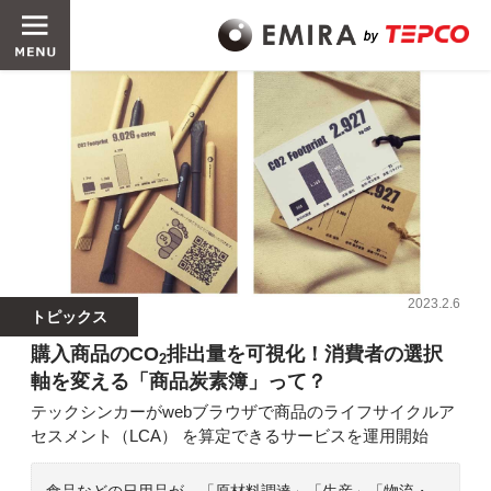
2023.2.6
トピックス
購入商品のCO
排出量を可視化！消費者の選択
2
軸を変える「商品炭素簿」って？
テックシンカーがwebブラウザで商品のライフサイクルア
セスメント（LCA） を算定できるサービスを運用開始
食品などの日用品が、「原材料調達」「生産」「物流・