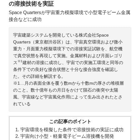
の溶接技術を実証
Space Quartersが宇宙重力模擬環境で小型電子ビーム金属
接合などに成功
宇宙建築システムを開発している株式会社Space
Quarters（東京都渋谷区）は、宇宙真空環境および微小
重力・月面重力模擬環境下での溶接実証試験を、航空機
で真空状態を再現して実施。金属材料および月面レゴリ
※1
ス
建材の溶接に成功し、宇宙での実施工環境と同等の
条件下での良好な接合状態と十分な接合強度を確認し
た。その詳細を解説する。
※1…月の表面全体を覆う数mから十数mの厚さの堆積層
のこと。数十億年もの月日をかけて隕石の衝突や太陽
風、宇宙線など宇宙風化作用によって生み出されたとさ
れている
この記事のポイント
宇宙環境を模擬した条件で溶接技術の実証に成功
宇宙向け小型・軽量電子ビーム溶接機を開発