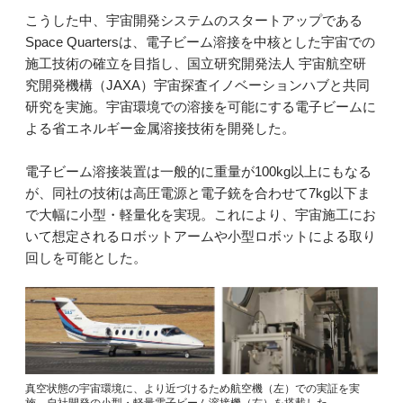
こうした中、宇宙開発システムのスタートアップである
Space Quartersは、電子ビーム溶接を中核とした宇宙での
施工技術の確立を目指し、国立研究開発法人 宇宙航空研
究開発機構（JAXA）宇宙探査イノベーションハブと共同
研究を実施。宇宙環境での溶接を可能にする電子ビームに
よる省エネルギー金属溶接技術を開発した。
電子ビーム溶接装置は一般的に重量が100kg以上にもなる
が、同社の技術は高圧電源と電子銃を合わせて7kg以下ま
で大幅に小型・軽量化を実現。これにより、宇宙施工にお
いて想定されるロボットアームや小型ロボットによる取り
回しを可能とした。
真空状態の宇宙環境に、より近づけるため航空機（左）での実証を実