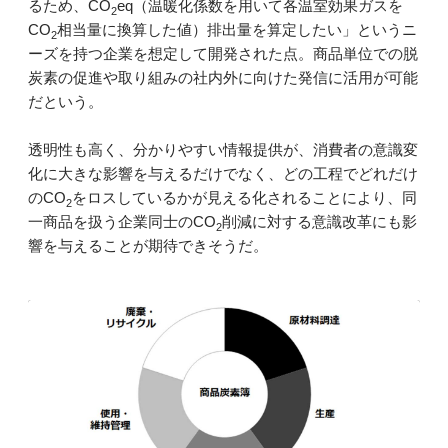
るため、CO
eq（温暖化係数を用いて各温室効果ガスを
2
CO
相当量に換算した値）排出量を算定したい」というニ
2
ーズを持つ企業を想定して開発された点。商品単位での脱
炭素の促進や取り組みの社内外に向けた発信に活用が可能
だという。
透明性も高く、分かりやすい情報提供が、消費者の意識変
化に大きな影響を与えるだけでなく、どの工程でどれだけ
のCO
をロスしているかが見える化されることにより、同
2
一商品を扱う企業同士のCO
削減に対する意識改革にも影
2
響を与えることが期待できそうだ。