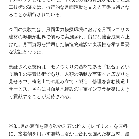
工技術の確立は、持続的な月面活動を支える基盤技術とな
ることが期待されている。
今回の実験では、月面重力模擬環境における月面レゴリス
建材の溶接が世界で初めて実施され、良好な接合成果を上
げた。月面資源を活用した構造物建設の実現性を示す重要
な実証となった。
実証された技術は、モノづくりの基盤である「接合」とい
う動作の要素技術であり、人類の活動が宇宙へと広がりを
見せる中、軌道上での組み立て・製造、修理を含む軌道上
サービス、さらに月面基地建設の宇宙インフラ構築に大き
く貢献することが期待される。
※3…月の表面を覆う砂や岩石の粉末（レゴリス）を原料
に、接着剤を用いず加熱し溶かし合わせ固めた構造材。建