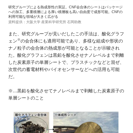
研究グループによる熱成形性の実証。CNF会合体のシートはパッケージ
への加工、多重積層による厚い積層板も高い自由度で成形可能。CNFの
利用可能な領域が大きく広がる
資料提供：大阪大学 産業科学研究所 石岡助教
また、研究グループが見いだしたこの手法は、酸化グラフ
※
ェン
の会合体にも適用可能であり、多様な組成や形状の
ナノ粒子の会合体の熱成形が可能となることが示唆され
た。酸化グラフェンは黒鉛を酸化させナノレベルまで剥離
した炭素原子の単層シートで、プラスチックなどと混ぜ、
次世代の蓄電材料やバイオセンサーなどへの活用も可能
だ。
※…黒鉛を酸化させてナノレベルまで剥離した炭素原子の
単層シートのこと