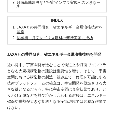
月面基地建設など宇宙インフラ実現への大きな一
歩
INDEX
JAXAとの共同研究、省エネルギー金属溶接技術を
開発
世界初、月面レゴリス建材の溶接実証に成功
JAXAとの共同研究、省エネルギー金属溶接技術を開発
近い将来、宇宙開発が進むことで軌道上や月面でインフラ
となる大規模構造物の建設は重要性を増す。そして、宇宙
空間における構造物の製造・組み立て・修理を可能にする
技術プラットフォームの確立は、宇宙開発を促進させる大
きな鍵となるだろう。特に宇宙空間は真空状態であり、と
りわけ金属などを熱で溶かし合わせる溶接は、エネルギー
確保や排熱が大きな制約となる宇宙環境では容易な作業で
はない。