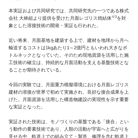
本実証および共同研究では、共同研究先の一つである株式
※3
会社 大林組より提供を受けた月面レゴリス焼結体
を対
象とした溶接技術の開発・実証も行われた。
近い将来、月面基地を建築する上で、建材を地球から月へ
輸送するコストは1kgあたり1～2億円ともいわれ大きなボ
トルネックとなっていた。そのため現地資源を活用した施
工技術の確立は、持続的な月面活動を支える基盤技術とな
ることが期待されている。
今回の実験では、月面重力模擬環境における月面レゴリス
建材の溶接が世界で初めて実施され、良好な接合成果を上
げた。月面資源を活用した構造物建設の実現性を示す重要
な実証となった。
実証された技術は、モノづくりの基盤である「接合」とい
う動作の要素技術であり、人類の活動が宇宙へと広がりを
見せる中、軌道上での組み立て・製造、修理を含む軌道上