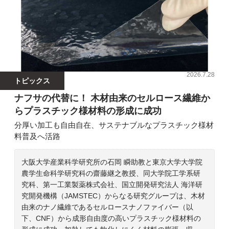
2026.7.28
トピックス
ナフサの代替に！ 木材由来のセルロース繊維か
らプラスチック様材料の形成に成功
分厚い加工も自由自在、サステナブルなプラスチック様材
料普及へ活路
大阪大学産業科学研究所の石岡 瞬助教と東京大学大学院
農学生命科学研究科の齋藤継之教授、同大学院工学系研
究科、第一工業製薬株式会社、国立開発研究法人 海洋研
究開発機構（JAMSTEC）からなる研究グループは、木材
由来のナノ繊維であるセルロースナノファイバー（以
下、CNF）から成形自由度の高いプラスチック様材料の