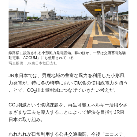
線路横に設置される小形風力発電設備。駅のほか、一部は交流蓄電池駆
動電車「ACCUM」にも使用されている
写真提供：JR東日本秋田支社
JR東日本では、男鹿地域の豊富な風力を利用した小形風
力発電が、特に冬の時季において駅舎の使用総電力を賄う
ことで、CO
排出量削減につなげていきたい考えだ。
2
CO
削減という環境課題を、再生可能エネルギー活用やさ
2
まざまな工夫を導入することによって解決を目指すJR東
日本の取り組み。
われわれが日常利用する公共交通機関。今後「エコステ」