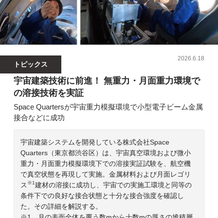
2026.6.18
トピックス
宇宙建築技術に前進！ 無重力・月面重力環境で
の溶接技術を実証
Space Quartersが宇宙重力模擬環境で小型電子ビーム金属
接合などに成功
宇宙建築システムを開発している株式会社Space
Quarters（東京都渋谷区）は、宇宙真空環境および微小
重力・月面重力模擬環境下での溶接実証試験を、航空機
で真空状態を再現して実施。金属材料および月面レゴリ
※1
ス
建材の溶接に成功し、宇宙での実施工環境と同等の
条件下での良好な接合状態と十分な接合強度を確認し
た。その詳細を解説する。
※1…月の表面全体を覆う数mから十数mの厚さの堆積層