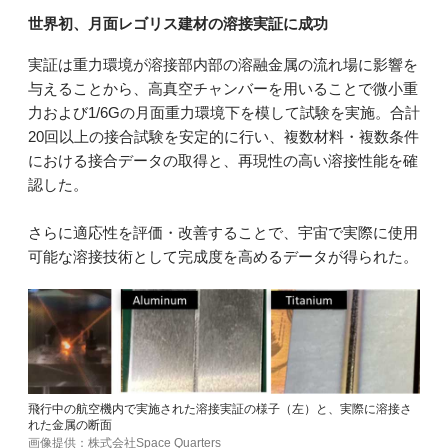
世界初、月面レゴリス建材の溶接実証に成功
実証は重力環境が溶接部内部の溶融金属の流れ場に影響を
与えることから、高真空チャンバーを用いることで微小重
力および1/6Gの月面重力環境下を模して試験を実施。合計
20回以上の接合試験を安定的に行い、複数材料・複数条件
における接合データの取得と、再現性の高い溶接性能を確
認した。
さらに適応性を評価・改善することで、宇宙で実際に使用
可能な溶接技術として完成度を高めるデータが得られた。
飛行中の航空機内で実施された溶接実証の様子（左）と、実際に溶接さ
れた金属の断面
画像提供：株式会社Space Quarters