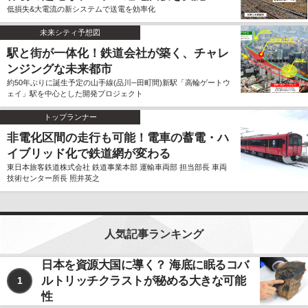
低損失&大電流の新システムで送電を効率化
未来シティ予想図
駅と街が一体化！鉄道会社が築く、チャレ
ンジングな未来都市
約50年ぶりに誕生予定の山手線(品川─田町間)新駅「高輪ゲートウ
ェイ」駅を中心とした開発プロジェクト
トップランナー
非電化区間の走行も可能！電車の蓄電・ハ
イブリッド化で鉄道網が変わる
東日本旅客鉄道株式会社 鉄道事業本部 運輸車両部 担当部長 車両
技術センター所長 照井英之
人気記事ランキング
日本を資源大国に導く？ 海底に眠るコバ
ルトリッチクラストが秘める大きな可能
1
性