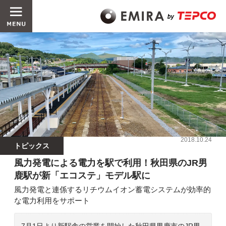
2018.10.24
トピックス
風力発電による電力を駅で利用！秋田県のJR男
鹿駅が新「エコステ」モデル駅に
風力発電と連係するリチウムイオン蓄電システムが効率的
な電力利用をサポート
7月1日より新駅舎の営業を開始した秋田県男鹿市のJR男