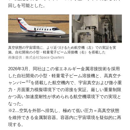
回しを可能とした。
真空状態の宇宙環境に、より近づけるため航空機（左）での実証を実
施。自社開発の小型・軽量電子ビーム溶接機（右）を搭載した
画像提供：株式会社Space Quarters
2026年3月、同社はこの省エネルギー金属溶接技術を採用
した自社開発の小型・軽量電子ビーム溶接機と、高真空チ
※2
ャンバー
を搭載した航空機内で、宇宙真空および微小重
力・月面重力模擬環境下での溶接を実証。厳しい重量制限
かつ高い加速度耐性が求められる航空機環境下での実現と
なった。
※2…空気を外部へ排気し、極めて低い圧力＝高真空状態
を維持できる金属製容器。容器内に宇宙環境を疑似的に再
現する。