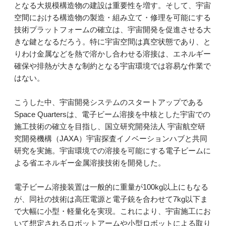
となる大規模構造物の建設は重要性を増す。そして、宇宙
空間における構造物の製造・組み立て・修理を可能にする
技術プラットフォームの確立は、宇宙開発を促進させる大
きな鍵となるだろう。特に宇宙空間は真空状態であり、と
りわけ金属などを熱で溶かし合わせる溶接は、エネルギー
確保や排熱が大きな制約となる宇宙環境では容易な作業で
はない。
こうした中、宇宙開発システムのスタートアップである
Space Quartersは、電子ビーム溶接を中核とした宇宙での
施工技術の確立を目指し、国立研究開発法人 宇宙航空研
究開発機構（JAXA）宇宙探査イノベーションハブと共同
研究を実施。宇宙環境での溶接を可能にする電子ビームに
よる省エネルギー金属溶接技術を開発した。
電子ビーム溶接装置は一般的に重量が100kg以上にもなる
が、同社の技術は高圧電源と電子銃を合わせて7kg以下ま
で大幅に小型・軽量化を実現。これにより、宇宙施工にお
いて想定されるロボットアームや小型ロボットによる取り