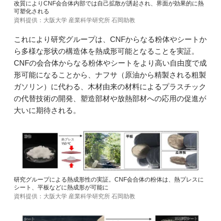
改質によりCNF会合体内部では自己拡散が誘起され、界面が効果的に熱
可塑化される
資料提供：大阪大学 産業科学研究所 石岡助教
これにより研究グループは、CNFからなる粉体やシートか
ら多様な形状の構造体を熱成形可能となることを実証。
CNFの会合体からなる粉体やシートをより高い自由度で成
形可能になることから、ナフサ（原油から精製される粗製
ガソリン）に代わる、木材由来の材料によるプラスチック
の代替技術の開発、塑造部材や放熱部材への応用の促進が
大いに期待される。
研究グループによる熱成形性の実証。CNF会合体の粉体は、熱プレスに
シート、平板などに熱成形が可能に
資料提供：大阪大学 産業科学研究所 石岡助教