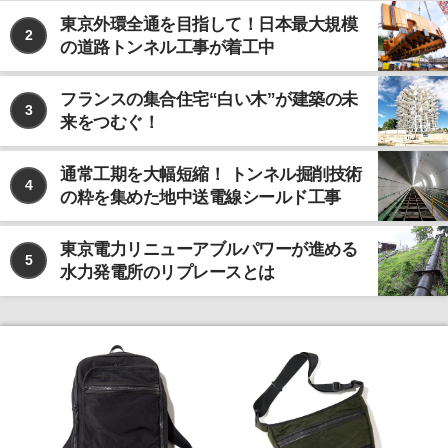
東京外環全通を目指して！日本最大規模
2
の道路トンネル工事が着工中
フランスの集合住宅“白い木”が建築の未
3
来をつむぐ！
通常工期を大幅短縮！ トンネル掘削技術
4
の粋を集めた地中送電線シールド工事
東京電力リニューアブルパワーが進める
5
水力発電所のリプレースとは