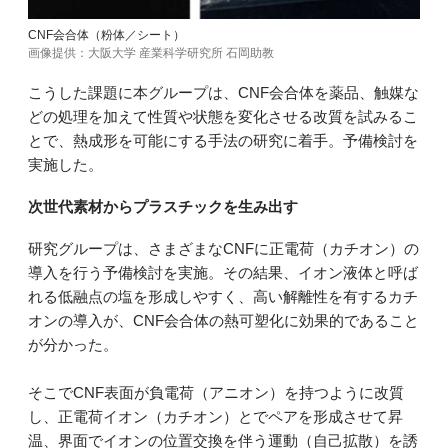
CNF会合体（粉体／シート）
画像提供：大阪大学 産業科学研究所 石岡助教
こうした課題に本グループは、CNF会合体を薬品、触媒な
どの処理を加えて性質や状態を変化させる改質を試みるこ
とで、熱成形を可能にする手法の研究に着手。予備検討を
実施した。
次世代素材からプラスチックを生み出す
研究グループは、さまざまなCNFに正電荷（カチオン）の
導入を行う予備検討を実施。その結果、イオン液体と呼ば
れる低融点の塩を形成しやすく、高い解離性を有するカチ
オンの導入が、CNF会合体の熱可塑化に効果的であること
が分かった。
そこでCNF表面が負電荷（アニオン）を持つように改質
し、正電荷イオン（カチオン）とでペアを形成させて昇
温、界面でイオンの位置交換を伴う運動（自己拡散）を誘