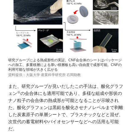
研究グループによる熱成形性の実証。CNF会合体のシートはパッケージ
への加工、多重積層による厚い積層板も高い自由度で成形可能。CNFの
利用可能な領域が大きく広がる
資料提供：大阪大学 産業科学研究所 石岡助教
また、研究グループが見いだしたこの手法は、酸化グラフ
※
ェン
の会合体にも適用可能であり、多様な組成や形状の
ナノ粒子の会合体の熱成形が可能となることが示唆され
た。酸化グラフェンは黒鉛を酸化させナノレベルまで剥離
した炭素原子の単層シートで、プラスチックなどと混ぜ、
次世代の蓄電材料やバイオセンサーなどへの活用も可能
だ。