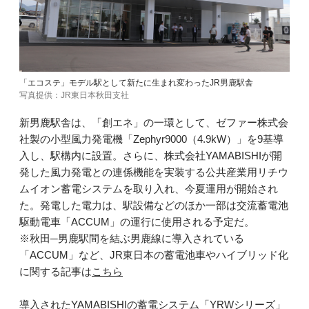
「エコステ」モデル駅として新たに生まれ変わったJR男鹿駅舎
写真提供：JR東日本秋田支社
新男鹿駅舎は、「創エネ」の一環として、ゼファー株式会
社製の小型風力発電機「Zephyr9000（4.9kW）」を9基導
入し、駅構内に設置。さらに、株式会社YAMABISHIが開
発した風力発電との連係機能を実装する公共産業用リチウ
ムイオン蓄電システムを取り入れ、今夏運用が開始され
た。発電した電力は、駅設備などのほか一部は交流蓄電池
駆動電車「ACCUM」の運行に使用される予定だ。
※秋田─男鹿駅間を結ぶ男鹿線に導入されている
「ACCUM」など、JR東日本の蓄電池車やハイブリッド化
に関する記事は
こちら
導入されたYAMABISHIの蓄電システム「YRWシリーズ」