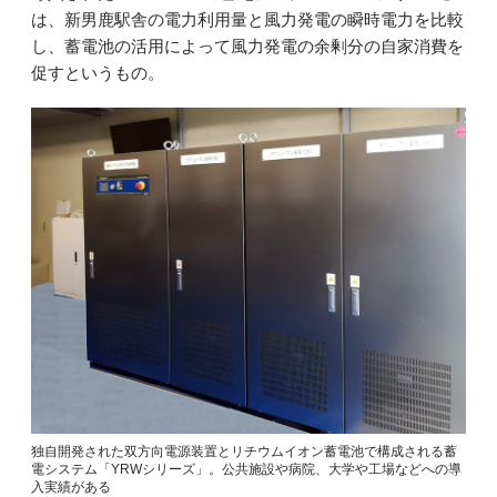
は、新男鹿駅舎の電力利用量と風力発電の瞬時電力を比較
し、蓄電池の活用によって風力発電の余剰分の自家消費を
促すというもの。
独自開発された双方向電源装置とリチウムイオン蓄電池で構成される蓄
電システム「YRWシリーズ」。公共施設や病院、大学や工場などへの導
入実績がある