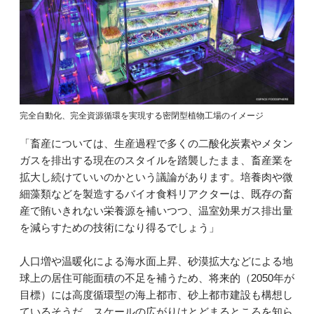
完全自動化、完全資源循環を実現する密閉型植物工場のイメージ
「畜産については、生産過程で多くの二酸化炭素やメタン
ガスを排出する現在のスタイルを踏襲したまま、畜産業を
拡大し続けていいのかという議論があります。培養肉や微
細藻類などを製造するバイオ食料リアクターは、既存の畜
産で賄いきれない栄養源を補いつつ、温室効果ガス排出量
を減らすための技術になり得るでしょう」
人口増や温暖化による海水面上昇、砂漠拡大などによる地
球上の居住可能面積の不足を補うため、将来的（2050年が
目標）には高度循環型の海上都市、砂上都市建設も構想し
ているそうだ。スケールの広がりはとどまるところを知ら