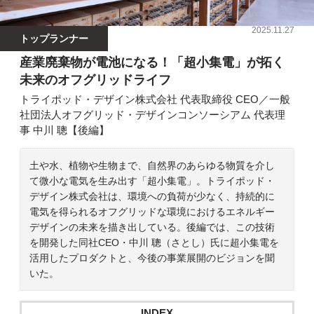
2025.11.27
トップランナー
産業廃棄物が電池になる！「超小集電」が拓く
未来のオフグリッドライフ
トライポッド・デザイン株式会社 代表取締役 CEO／一般
社団法人オフグリッド・デザインコンソーシアム 代表理
事 中川 聰【後編】
土や水、植物や生物まで、自然界のあらゆる物質を介し
て微小な電気を生み出す「超小集電」。トライポッド・
デザイン株式会社は、環境への負荷が少なく、持続的に
電気を得られるオフグリッドな環境におけるエネルギー
デザインの未来を描き出している。後編では、この技術
を開発した同社CEO・中川 聰（さとし）氏に超小集電を
活用したプロダクトと、今後の事業展開のビジョンを聞
いた。
INDEX