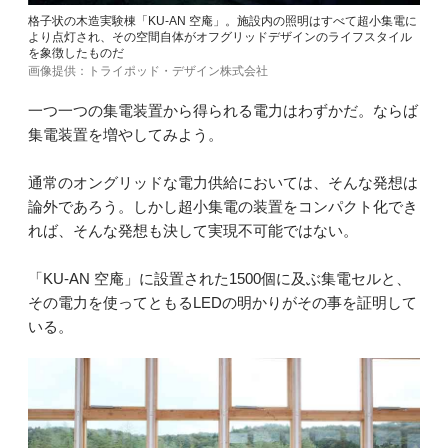
格子状の木造実験棟「KU-AN 空庵」。施設内の照明はすべて超小集電に
より点灯され、その空間自体がオフグリッドデザインのライフスタイル
を象徴したものだ
画像提供：トライポッド・デザイン株式会社
一つ一つの集電装置から得られる電力はわずかだ。ならば
集電装置を増やしてみよう。
通常のオングリッドな電力供給においては、そんな発想は
論外であろう。しかし超小集電の装置をコンパクト化でき
れば、そんな発想も決して実現不可能ではない。
「KU-AN 空庵」に設置された1500個に及ぶ集電セルと、
その電力を使ってともるLEDの明かりがその事を証明して
いる。