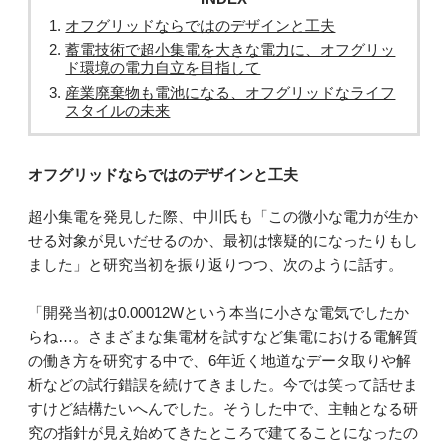
オフグリッドならではのデザインと工夫
蓄電技術で超小集電を大きな電力に、オフグリッ
ド環境の電力自立を目指して
産業廃棄物も電池になる、オフグリッドなライフ
スタイルの未来
オフグリッドならではのデザインと工夫
超小集電を発見した際、中川氏も「この微小な電力が生か
せる対象が見いだせるのか、最初は懐疑的になったりもし
ました」と研究当初を振り返りつつ、次のように話す。
「開発当初は0.00012Wという本当に小さな電気でしたか
らね…。さまざまな集電材を試すなど集電における電解質
の働き方を研究する中で、6年近く地道なデータ取りや解
析などの試行錯誤を続けてきました。今では笑って話せま
すけど結構たいへんでした。そうした中で、主軸となる研
究の指針が見え始めてきたところで建てることになったの