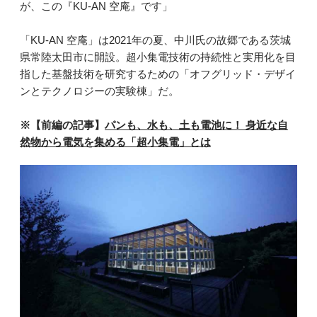
が、この『KU-AN 空庵』です」
「KU-AN 空庵」は2021年の夏、中川氏の故郷である茨城
県常陸太田市に開設。超小集電技術の持続性と実用化を目
指した基盤技術を研究するための「オフグリッド・デザイ
ンとテクノロジーの実験棟」だ。
※【前編の記事】
パンも、水も、土も電池に！ 身近な自
然物から電気を集める「超小集電」とは