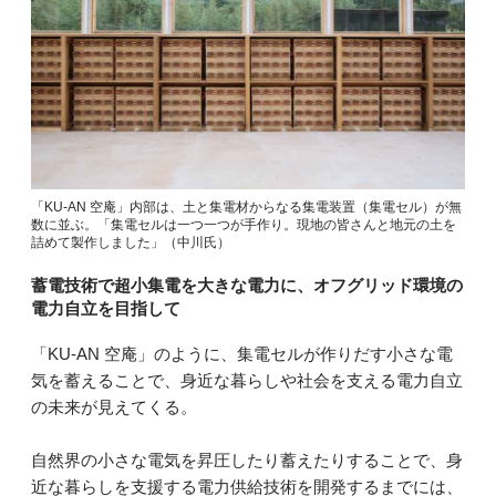
「KU-AN 空庵」内部は、土と集電材からなる集電装置（集電セル）が無
数に並ぶ。「集電セルは一つ一つが手作り。現地の皆さんと地元の土を
詰めて製作しました」（中川氏）
蓄電技術で超小集電を大きな電力に、オフグリッド環境の
電力自立を目指して
「KU-AN 空庵」のように、集電セルが作りだす小さな電
気を蓄えることで、身近な暮らしや社会を支える電力自立
の未来が見えてくる。
自然界の小さな電気を昇圧したり蓄えたりすることで、身
近な暮らしを支援する電力供給技術を開発するまでには、