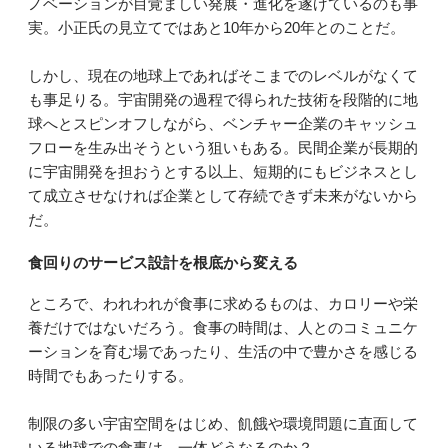
ノベーションが目覚ましい発展・進化を遂げているのも事
実。小正氏の見立てではあと10年から20年とのことだ。
しかし、現在の地球上であればそこまでのレベルがなくて
も事足りる。宇宙開発の過程で得られた技術を段階的に地
球へとスピンオフしながら、ベンチャー企業のキャッシュ
フローを生み出そうという狙いもある。民間企業が長期的
に宇宙開発を担おうとする以上、短期的にもビジネスとし
て成立させなければ企業として存続できず未来がないから
だ。
食回りのサービス設計を根底から変える
ところで、われわれが食事に求めるものは、カロリーや栄
養だけではないだろう。食事の時間は、人とのコミュニケ
ーションを育む場であったり、生活の中で豊かさを感じる
時間でもあったりする。
制限の多い宇宙空間をはじめ、飢餓や環境問題に直面して
いる地球での食事は、一体どうなるのか？