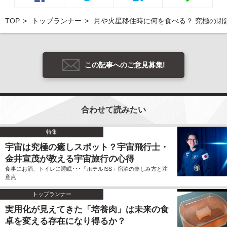
TOP
トップランナー
月や火星移住時に何を食べる？ 究極の閉
この記事へのご意見募集!
合わせて読みたい
特集
宇宙は究極の癒しスポット？宇宙飛行士・
金井宣茂が教える宇宙旅行の心得
食事にお酒、トイレに睡眠･･･「ホテルISS」宿泊の楽しみ方と注
意点
トップランナー
実用化が見えてきた「培養肉」は未来の食
卓を変える存在になり得るか？