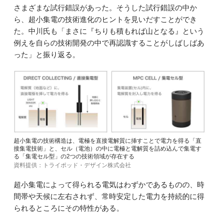
さまざまな試行錯誤があった。そうした試行錯誤の中か
ら、超小集電の技術進化のヒントを見いだすことができ
た。中川氏も「まさに『ちりも積もれば山となる』という
例えを自らの技術開発の中で再認識することがしばしばあ
った」と振り返る。
超小集電の技術構造は、電極を直接電解質に挿すことで電力を得る「直
接集電技術」と、セル（電池）の中に電極と電解質を詰め込んで集電す
る「集電セル型」の2つの技術領域が存在する
資料提供：トライポッド・デザイン株式会社
超小集電によって得られる電気はわずかであるものの、時
間帯や天候に左右されず、常時安定した電力を持続的に得
られるところにその特性がある。