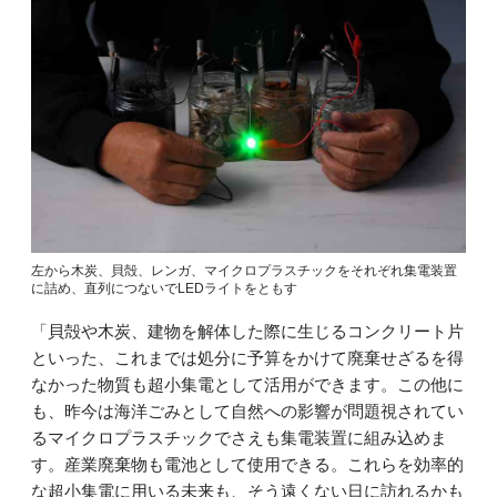
左から木炭、貝殻、レンガ、マイクロプラスチックをそれぞれ集電装置
に詰め、直列につないでLEDライトをともす
「貝殻や木炭、建物を解体した際に生じるコンクリート片
といった、これまでは処分に予算をかけて廃棄せざるを得
なかった物質も超小集電として活用ができます。この他に
も、昨今は海洋ごみとして自然への影響が問題視されてい
るマイクロプラスチックでさえも集電装置に組み込めま
す。産業廃棄物も電池として使用できる。これらを効率的
な超小集電に用いる未来も、そう遠くない日に訪れるかも