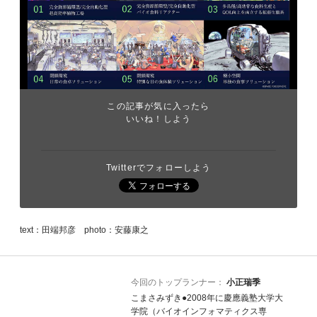
この記事が気に入ったら
いいね！しよう
Twitterでフォローしよう
text：田端邦彦 photo：安藤康之
今回のトップランナー：
小正瑞季
こまさみずき●2008年に慶應義塾大学大
学院（バイオインフォマティクス専