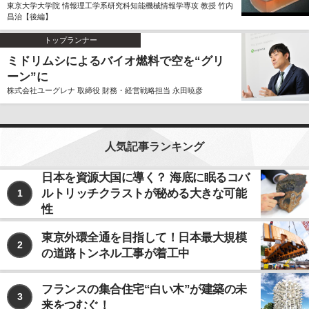
東京大学大学院 情報理工学系研究科知能機械情報学専攻 教授 竹内
昌治【後編】
トップランナー
ミドリムシによるバイオ燃料で空を“グリ
ーン”に
株式会社ユーグレナ 取締役 財務・経営戦略担当 永田暁彦
人気記事ランキング
日本を資源大国に導く？ 海底に眠るコバ
ルトリッチクラストが秘める大きな可能
1
性
東京外環全通を目指して！日本最大規模
2
の道路トンネル工事が着工中
フランスの集合住宅“白い木”が建築の未
3
来をつむぐ！