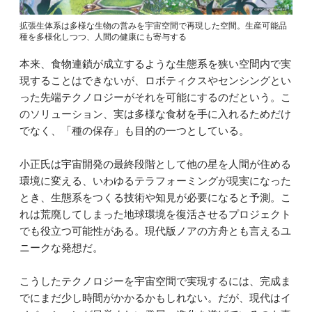
拡張生体系は多様な生物の営みを宇宙空間で再現した空間。生産可能品
種を多様化しつつ、人間の健康にも寄与する
本来、食物連鎖が成立するような生態系を狭い空間内で実
現することはできないが、ロボティクスやセンシングとい
った先端テクノロジーがそれを可能にするのだという。こ
のソリューション、実は多様な食材を手に入れるためだけ
でなく、「種の保存」も目的の一つとしている。
小正氏は宇宙開発の最終段階として他の星を人間が住める
環境に変える、いわゆるテラフォーミングが現実になった
とき、生態系をつくる技術や知見が必要になると予測。こ
れは荒廃してしまった地球環境を復活させるプロジェクト
でも役立つ可能性がある。現代版ノアの方舟とも言えるユ
ニークな発想だ。
こうしたテクノロジーを宇宙空間で実現するには、完成ま
でにまだ少し時間がかかるかもしれない。だが、現代はイ