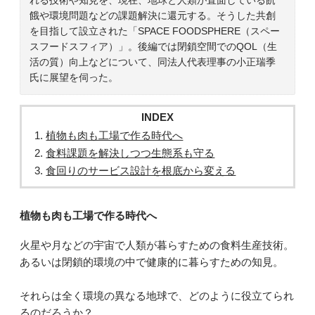
餓や環境問題などの課題解決に還元する。そうした共創
を目指して設立された「SPACE FOODSPHERE（スペー
スフードスフィア）」。後編では閉鎖空間でのQOL（生
活の質）向上などについて、同法人代表理事の小正瑞季
氏に展望を伺った。
INDEX
植物も肉も工場で作る時代へ
食料課題を解決しつつ生態系も守る
食回りのサービス設計を根底から変える
植物も肉も工場で作る時代へ
火星や月などの宇宙で人類が暮らすための食料生産技術。
あるいは閉鎖的環境の中で健康的に暮らすための知見。
それらは全く環境の異なる地球で、どのように役立てられ
るのだろうか？