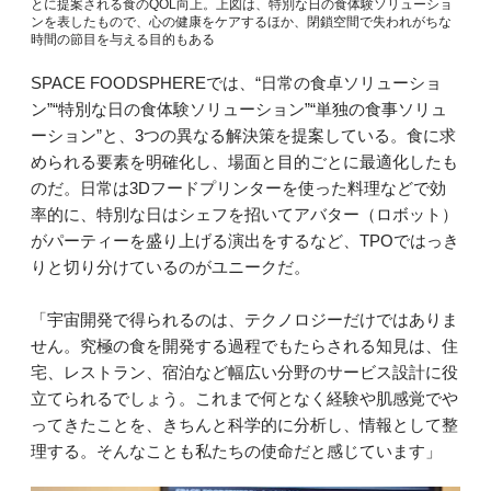
とに提案される食のQOL向上。上図は、特別な日の食体験ソリューショ
ンを表したもので、心の健康をケアするほか、閉鎖空間で失われがちな
時間の節目を与える目的もある
SPACE FOODSPHEREでは、“日常の食卓ソリューショ
ン”“特別な日の食体験ソリューション”“単独の食事ソリュ
ーション”と、3つの異なる解決策を提案している。食に求
められる要素を明確化し、場面と目的ごとに最適化したも
のだ。日常は3Dフードプリンターを使った料理などで効
率的に、特別な日はシェフを招いてアバター（ロボット）
がパーティーを盛り上げる演出をするなど、TPOではっき
りと切り分けているのがユニークだ。
「宇宙開発で得られるのは、テクノロジーだけではありま
せん。究極の食を開発する過程でもたらされる知見は、住
宅、レストラン、宿泊など幅広い分野のサービス設計に役
立てられるでしょう。これまで何となく経験や肌感覚でや
ってきたことを、きちんと科学的に分析し、情報として整
理する。そんなことも私たちの使命だと感じています」