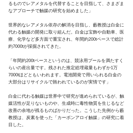
るものでレアメタルを代替することを目指して、さまざま
なアプローチで触媒の研究を始めました」
世界的なレアメタル依存の解消を目指し、藪教授は白金に
代わる触媒の開発に取り組んだ。白金は宝飾や自動車、医
療、化学など多方面で重宝され、年間約200tペースで総計
約7000tが採掘されてきた。
「年間約200tペースというのは、競泳用プールを満たすく
らいの産出量です。残された推定総埋蔵量もわずか1万
7000tほどともいわれます。電池開発で用いられる白金の
大部分はリサイクルで賄われているのが実情です」
白金に代わる触媒は世界中で研究が進められているが、触
媒活性が足りないものや、生成時に毒性物質を生じるなど
改善の余地が残るものばかりだった。こうした先例から藪
教授は、炭素を使った「カーボンアロイ触媒」の研究に着
目した。