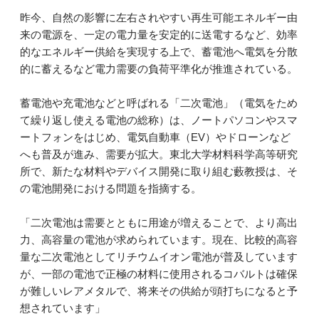
昨今、自然の影響に左右されやすい再生可能エネルギー由
来の電源を、一定の電力量を安定的に送電するなど、効率
的なエネルギー供給を実現する上で、蓄電池へ電気を分散
的に蓄えるなど電力需要の負荷平準化が推進されている。
蓄電池や充電池などと呼ばれる「二次電池」（電気をため
て繰り返し使える電池の総称）は、ノートパソコンやスマ
ートフォンをはじめ、電気自動車（EV）やドローンなど
へも普及が進み、需要が拡大。東北大学材料科学高等研究
所で、新たな材料やデバイス開発に取り組む藪教授は、そ
の電池開発における問題を指摘する。
「二次電池は需要とともに用途が増えることで、より高出
力、高容量の電池が求められています。現在、比較的高容
量な二次電池としてリチウムイオン電池が普及しています
が、一部の電池で正極の材料に使用されるコバルトは確保
が難しいレアメタルで、将来その供給が頭打ちになると予
想されています」