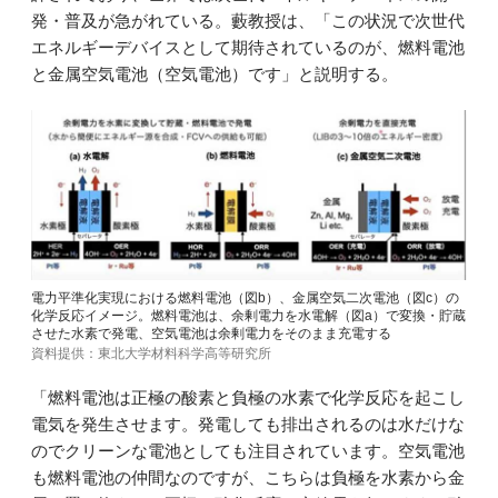
発・普及が急がれている。藪教授は、「この状況で次世代
エネルギーデバイスとして期待されているのが、燃料電池
と金属空気電池（空気電池）です」と説明する。
電力平準化実現における燃料電池（図b）、金属空気二次電池（図c）の
化学反応イメージ。燃料電池は、余剰電力を水電解（図a）で変換・貯蔵
させた水素で発電、空気電池は余剰電力をそのまま充電する
資料提供：東北大学材料科学高等研究所
「燃料電池は正極の酸素と負極の水素で化学反応を起こし
電気を発生させます。発電しても排出されるのは水だけな
のでクリーンな電池としても注目されています。空気電池
も燃料電池の仲間なのですが、こちらは負極を水素から金