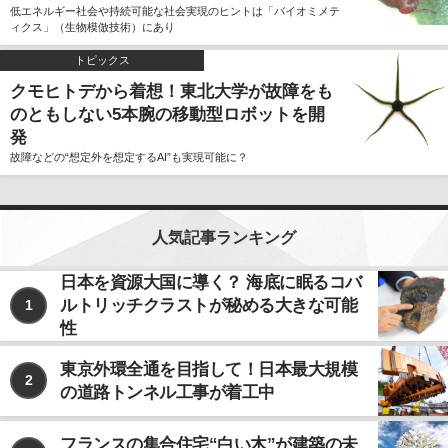
低エネルギー社会や持続可能な社会実現のヒントは「バイオミメテ
ィクス」（生物模倣技術）にあり
トピックス
クモヒトデから着想！東北大学が故障をも
のともしない5本腕の移動型ロボットを開
発
故障などの“想定外を想定するAI”も実現可能に？
人気記事ランキング
日本を資源大国に導く？ 海底に眠るコバ
ルトリッチクラストが秘める大きな可能
1
性
東京外環全通を目指して！日本最大規模
2
の道路トンネル工事が着工中
フランスの集合住宅“白い木”が建築の未