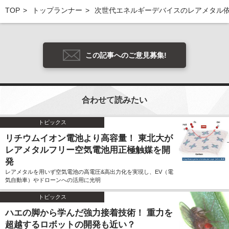
TOP
トップランナー
次世代エネルギーデバイスのレアメタル依
この記事へのご意見募集!
合わせて読みたい
トピックス
リチウムイオン電池より高容量！ 東北大が
レアメタルフリー空気電池用正極触媒を開
発
レアメタルを用いず空気電池の高電圧&高出力化を実現し、EV（電
気自動車）やドローンへの活用に光明
トピックス
ハエの脚から学んだ強力接着技術！ 重力を
超越するロボットの開発も近い？