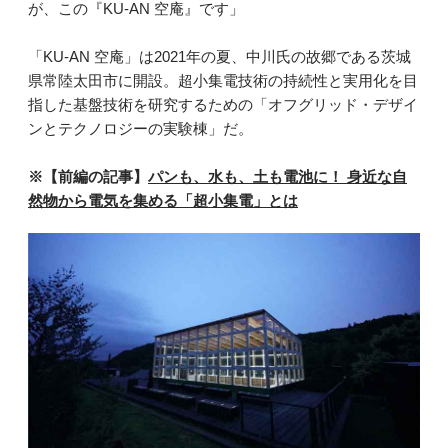
が、この『KU-AN 空庵』です」
「KU-AN 空庵」は2021年の夏、中川氏の故郷である茨城
県常陸太田市に開設。超小集電技術の持続性と実用化を目
指した基盤技術を研究するための「オフグリッド・デザイ
ンとテクノロジーの実験棟」だ。
※【前編の記事】
パンも、水も、土も電池に！ 身近な自
然物から電気を集める「超小集電」とは