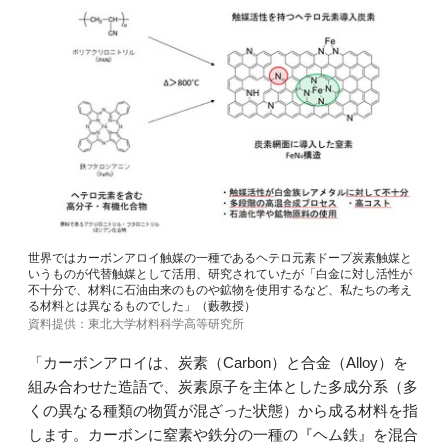
世界ではカーボンアロイ触媒の一種であるヘテロ元素ドープ炭素触媒と
いうものが代替触媒として活用、研究されていたが「白金に対し活性が
不十分で、材料に石油由来のものや鉱物を使用するなど、私たちの考え
る材料とは異なるものでした」（藪教授）
資料提供：東北大学材料科学高等研究所
「カーボンアロイは、炭素（Carbon）と合金（Alloy）を
組み合わせた造語で、炭素原子を主体とした多成分系（多
くの異なる種類の物質が混ざった状態）から成る材料を指
します。カーボンに窒素や鉄分の一種の『ヘム鉄』を混合