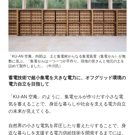
「KU-AN 空庵」内部は、土と集電材からなる集電装置（集電セル）が無
数に並ぶ。「集電セルは一つ一つが手作り。現地の皆さんと地元の土を
詰めて製作しました」（中川氏）
蓄電技術で超小集電を大きな電力に、オフグリッド環境の
電力自立を目指して
「KU-AN 空庵」のように、集電セルが作りだす小さな電
気を蓄えることで、身近な暮らしや社会を支える電力自立
の未来が見えてくる。
自然界の小さな電気を昇圧したり蓄えたりすることで、身
近な暮らしを支援する電力供給技術を開発するまでには、