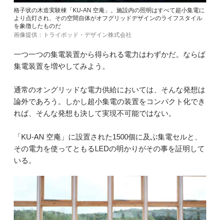
格子状の木造実験棟「KU-AN 空庵」。施設内の照明はすべて超小集電に
より点灯され、その空間自体がオフグリッドデザインのライフスタイル
を象徴したものだ
画像提供：トライポッド・デザイン株式会社
一つ一つの集電装置から得られる電力はわずかだ。ならば
集電装置を増やしてみよう。
通常のオングリッドな電力供給においては、そんな発想は
論外であろう。しかし超小集電の装置をコンパクト化でき
れば、そんな発想も決して実現不可能ではない。
「KU-AN 空庵」に設置された1500個に及ぶ集電セルと、
その電力を使ってともるLEDの明かりがその事を証明して
いる。