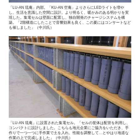
「LU-AN 琉庵」内部。「KU-AN 空庵」よりさらにLEDライトを増や
し、生活を意識した空間に設計。より明るく、暖かみのある明かりを実
現した。集電セルは壁面に配置し、独自開発のチャージシステムを構
築。「2階構造にしたことで音響効果も良く、この夏にはコンサートなど
も催しました」（中川氏）
「LU-AN 琉庵」に設置された集電セル。「セルの筐体は配管を利用し、
コンパクトに設計しました。こちらも地元企業にご協力をいただき、手
作りで一つ一つに手作業で土を入れ、性能を調整して…とやはり地道な
作業の上で完成しました」（中川氏）