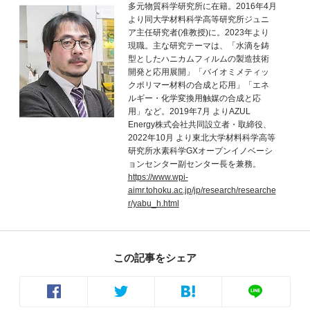
多元物質科学研究所に在籍。2016年4月
より同大学材料科学高等研究所ジュニ
ア主任研究者(准教授)に。2023年より
現職。主な研究テーマは、「水滴を鋳
型としたハニカムフィルムの製造技術
開発と応用展開」「バイオミメティッ
クポリマー材料の合成と応用」「エネ
ルギー・化学変換用触媒の合成と応
用」など。2019年7月 よりAZUL
Energy株式会社共同設立者・取締役、
2022年10月 より東北大学材料科学高等
研究所水素科学GXオープンイノベーシ
ョンセンター副センター長を兼務。
https://www.wpi-
aimr.tohoku.ac.jp/jp/research/researche
r/yabu_h.html
この記事をシェア