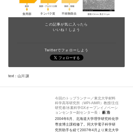
この記事が気に入ったら
いいね！しよう
Twitterでフォローしよう
text：山川 譲
今回のトップランナー／東北大学材料
科学高等研究所（WPI-AIMR）教授/主任
研究者/水素科学GXオープンイノベーシ
ョンセンター副センター長：
藪 浩
2004年6月、北海道大学理学研究科化学
専攻博士課程修了。同大学電子科学研
究所助手を経て2007年4月より東北大学