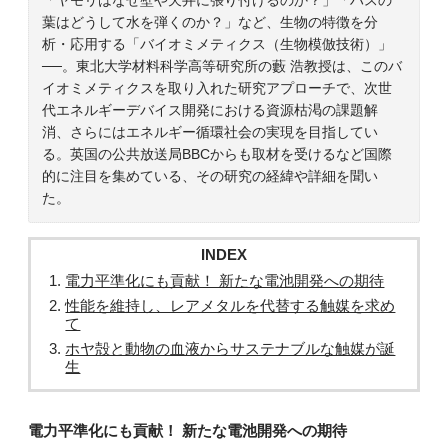
葉はどうして水を弾くのか？」など、生物の特徴を分
析・応用する「バイオミメティクス（生物模倣技術）」
──。東北大学材料科学高等研究所の藪 浩教授は、このバ
イオミメティクスを取り入れた研究アプローチで、次世
代エネルギーデバイス開発における資源枯渇の課題解
消、さらにはエネルギー循環社会の実現を目指してい
る。英国の公共放送局BBCからも取材を受けるなど国際
的に注目を集めている、その研究の経緯や詳細を聞い
た。
INDEX
電力平準化にも貢献！ 新たな電池開発への期待
性能を維持し、レアメタルを代替する触媒を求め
て
ホヤ殻と動物の血液からサステナブルな触媒が誕
生
電力平準化にも貢献！ 新たな電池開発への期待