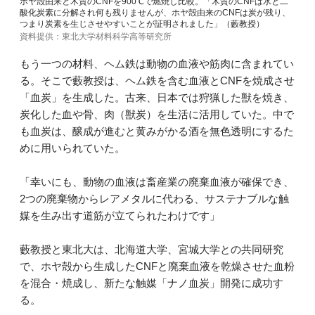
ホヤ殻由来と木質のCNFを900℃で燃焼し比較。「木質のCNFは水と二
酸化炭素に分解され何も残りませんが、ホヤ殻由来のCNFは炭が残り、
つまり炭素を生じさせやすいことが証明されました」（藪教授）
資料提供：東北大学材料科学高等研究所
もう一つの材料、ヘム鉄は動物の血液や筋肉に含まれてい
る。そこで藪教授は、ヘム鉄を含む血液とCNFを焼成させ
「血炭」を生成した。古来、日本では狩猟した獣を焼き、
炭化した血や骨、肉（獣炭）を生活に活用していた。中で
も血炭は、醸成が進むと黄みがかる酒を無色透明にするた
めに用いられていた。
「幸いにも、動物の血液は畜産業の廃棄血液が確保でき、
2つの廃棄物からレアメタルに代わる、サステナブルな触
媒を生み出す道筋が立てられたわけです」
藪教授と東北大は、北海道大学、宮城大学との共同研究
で、ホヤ殻から生成したCNFと廃棄血液を乾燥させた血粉
を混合・焼成し、新たな触媒「ナノ血炭」開発に成功す
る。