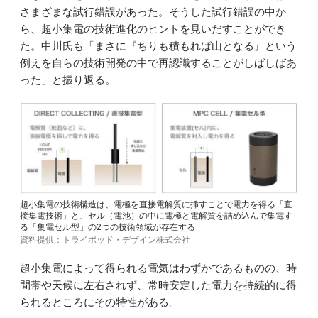
さまざまな試行錯誤があった。そうした試行錯誤の中か
ら、超小集電の技術進化のヒントを見いだすことができ
た。中川氏も「まさに『ちりも積もれば山となる』という
例えを自らの技術開発の中で再認識することがしばしばあ
った」と振り返る。
超小集電の技術構造は、電極を直接電解質に挿すことで電力を得る「直
接集電技術」と、セル（電池）の中に電極と電解質を詰め込んで集電す
る「集電セル型」の2つの技術領域が存在する
資料提供：トライポッド・デザイン株式会社
超小集電によって得られる電気はわずかであるものの、時
間帯や天候に左右されず、常時安定した電力を持続的に得
られるところにその特性がある。