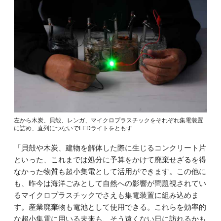
左から木炭、貝殻、レンガ、マイクロプラスチックをそれぞれ集電装置
に詰め、直列につないでLEDライトをともす
「貝殻や木炭、建物を解体した際に生じるコンクリート片
といった、これまでは処分に予算をかけて廃棄せざるを得
なかった物質も超小集電として活用ができます。この他に
も、昨今は海洋ごみとして自然への影響が問題視されてい
るマイクロプラスチックでさえも集電装置に組み込めま
す。産業廃棄物も電池として使用できる。これらを効率的
な超小集電に用いる未来も、そう遠くない日に訪れるかも