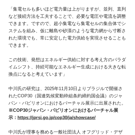
「集電セルも多いほど電力量は上がりますが、並列、直列
など接続方法を工夫することで、必要な電圧や電流を調整
できます。ですので、超小集電なら集電セルの集合体でシ
ステムを組み、仮に離島や砂漠のような電力網から寸断さ
れた環境でも、常に安定した電力供給を実現させることも
できます。
この技術、発想はエネルギー供給に対する考え方のパラダ
イムシフト、持続可能なエネルギー生成における大きな転
換点になると考えています」
中川氏の研究は、2025年11月10日よりブラジルで開催さ
れたCOP30（国連気候変動枠組条約締約国会議）のジャ
パン・パビリオンにおけるバーチャル展示に出展された。
※COP30ジャパン・パビリオンにおけるバーチャル展
示：
https://jprsi.go.jp/cop30/ja/showcase/
中川氏が理事を務める一般社団法人 オフグリッド・デザ