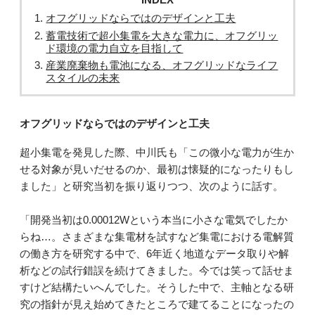
オフグリッドならではのデザインと工夫
蓄電技術で超小集電を大きな電力に、オフグリッ
ド環境の電力自立を目指して
産業廃棄物も電池になる、オフグリッドなライフ
スタイルの未来
オフグリッドならではのデザインと工夫
超小集電を発見した際、中川氏も「この微小な電力が生か
せる対象が見いだせるのか、最初は懐疑的になったりもし
ました」と研究当初を振り返りつつ、次のように話す。
「開発当初は0.00012Wという本当に小さな電気でしたか
らね…。さまざまな集電材を試すなど集電における電解質
の働き方を研究する中で、6年近く地道なデータ取りや解
析などの試行錯誤を続けてきました。今では笑って話せま
すけど結構たいへんでした。そうした中で、主軸となる研
究の指針が見え始めてきたところで建てることになったの