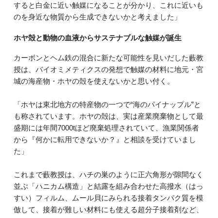
すると白金に近い触媒になることが分かり、これに近いも
のを身近な物質から生成できないかと考えました」
ホヤ殻と動物の血液からサステナブルな触媒が誕生
カーボンとヘム鉄の混合に新たな可能性を見いだした藪教
授は、バイオミメティクスの発想で触媒の材料に地元・宮
城の海産物・ホヤの殻を使えないかと思い付く。
「ホヤは東北地方の特産物の一つで“海のパイナップル”と
も称されています。ホヤの殻は、実は産業廃棄物として最
盛期には年間7000tほど廃棄処理されていて、漁業関係者
から『何かに転用できないか？』と相談を受けていまし
た」
これまで藪教授は、ハチの巣のように正六角形が隙間なく
並ぶ「ハニカム構造」と結露を組み合わせた高撥水（はっ
すい）フィルム、ムール貝にみられる接着タンパク質を模
倣して、接着が難しい材料にも使える超分子接着剤など、