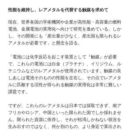
性能を維持し、レアメタルを代替する触媒を求めて
現在、世界各国の学術機関や企業が高性能・高容量の燃料
電池、金属電池の実用化へ向けて研究を進めている。しか
し、その開発にも「産出量が少なく、産出国も限られるレ
アメタルが必要です」と懸念を語る。
「電池には化学反応を起こす装置として『触媒』が必要
で、これらの電池には白金（プラチナ）、イリジウム、ル
テニウムなどのレアメタルが使用されています。触媒の良
しあしは電池そのものの性能を左右し、その点でレアメタ
ルに匹敵する活性が得られる触媒の実用化は非常に難しい
課題です。
ですが、これらのレアメタルは日本では採取できず、南ア
フリカやロシア、中国といった限られた国でしか採れませ
ん。限られた資源に依存し、それが枯渇しかねない状況を
生み出すのではなく、何か別のもの、より身近で算出され