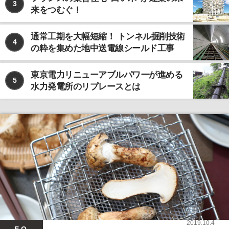
3
来をつむぐ！
通常工期を大幅短縮！ トンネル掘削技術
4
の粋を集めた地中送電線シールド工事
東京電力リニューアブルパワーが進める
5
水力発電所のリプレースとは
2019.10.4
E.Q.