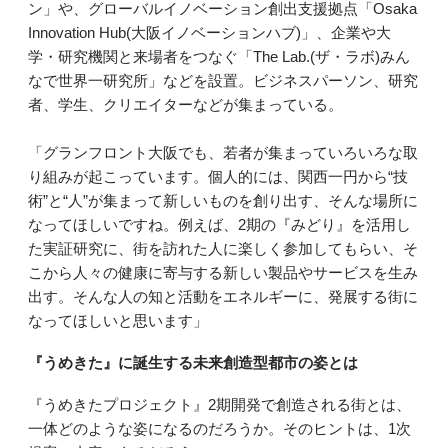
ン」や、グローバルイノベーション創出支援拠点「Osaka
Innovation Hub(大阪イノベーションハブ)」、企業や大
学・研究機関と来場者をつなぐ「The Lab.(ザ・ラボ)みん
なで世界一研究所」などを設置。ビジネスパーソン、研究
者、学生、クリエイターなどが集まっている。
「グランフロント大阪でも、若者が集まっていろいろな取
り組みが起こっています。個人的には、関西一円から“技
術”と“人”が集まって新しいものを創り出す、そんな場所に
なってほしいですね。例えば、2期の『みどり』を活用し
た実証研究に、街を訪れた人に楽しく参加してもらい、そ
こから人々の健康に寄与する新しい製品やサービスを生み
出す。そんな人の知と活動をエネルギーに、発展する街に
なってほしいと思います」
『うめきた』に誕生する未来創造型都市の姿とは
『うめきたプロジェクト』2期開発で創造される街とは、
一体どのような姿になるのだろうか。そのヒントは、1次