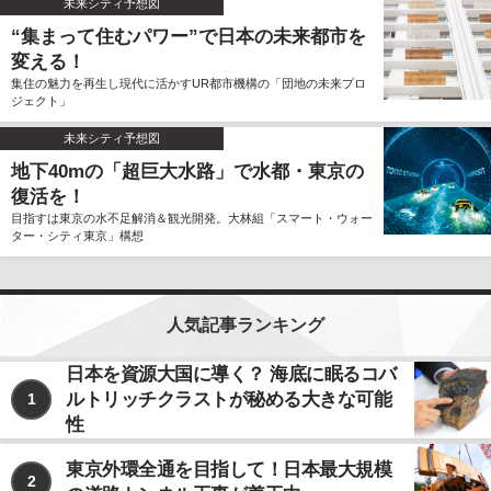
未来シティ予想図
“集まって住むパワー”で日本の未来都市を
変える！
集住の魅力を再生し現代に活かすUR都市機構の「団地の未来プロ
ジェクト」
未来シティ予想図
地下40mの「超巨大水路」で水都・東京の
復活を！
目指すは東京の水不足解消＆観光開発。大林組「スマート・ウォー
ター・シティ東京」構想
人気記事ランキング
日本を資源大国に導く？ 海底に眠るコバ
ルトリッチクラストが秘める大きな可能
1
性
東京外環全通を目指して！日本最大規模
2