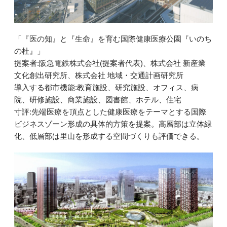
「『医の知』と『生命』を育む国際健康医療公園『いのち
の杜』」
提案者:阪急電鉄株式会社(提案者代表)、株式会社 新産業
文化創出研究所、株式会社 地域・交通計画研究所
導入する都市機能:教育施設、研究施設、オフィス、病
院、研修施設、商業施設、図書館、ホテル、住宅
寸評:先端医療を頂点とした健康医療をテーマとする国際
ビジネスゾーン形成の具体的方策を提案。高層部は立体緑
化、低層部は里山を形成する空間づくりも評価できる。