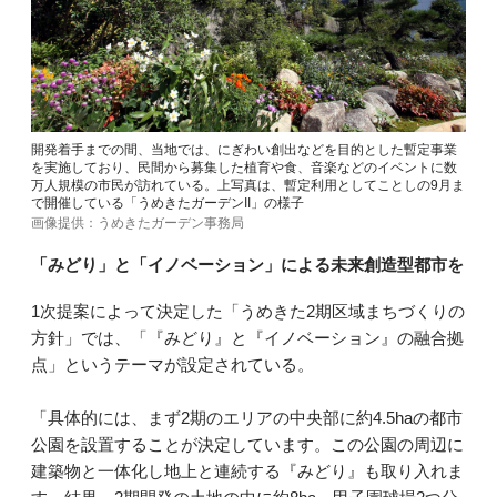
開発着手までの間、当地では、にぎわい創出などを目的とした暫定事業
を実施しており、民間から募集した植育や食、音楽などのイベントに数
万人規模の市民が訪れている。上写真は、暫定利用としてことしの9月ま
で開催している「うめきたガーデンII」の様子
画像提供：うめきたガーデン事務局
「みどり」と「イノベーション」による未来創造型都市を
1次提案によって決定した「うめきた2期区域まちづくりの
方針」では、「『みどり』と『イノベーション』の融合拠
点」というテーマが設定されている。
「具体的には、まず2期のエリアの中央部に約4.5haの都市
公園を設置することが決定しています。この公園の周辺に
建築物と一体化し地上と連続する『みどり』も取り入れま