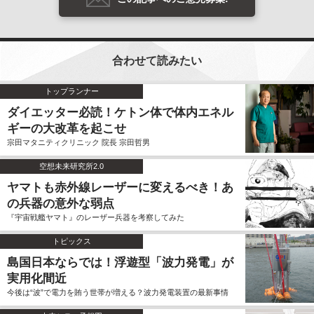
合わせて読みたい
トップランナー
ダイエッター必読！ケトン体で体内エネル
ギーの大改革を起こせ
宗田マタニティクリニック 院長 宗田哲男
空想未来研究所2.0
ヤマトも赤外線レーザーに変えるべき！あ
の兵器の意外な弱点
『宇宙戦艦ヤマト』のレーザー兵器を考察してみた
トピックス
島国日本ならでは！浮遊型「波力発電」が
実用化間近
今後は“波”で電力を賄う世帯が増える？波力発電装置の最新事情