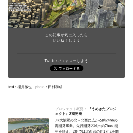
この記事が気に入ったら
いいね！しよう
Twitterでフォローしよう
text：櫻井徹也 photo：田村和成
プロジェクト概要：
『うめきたプロジ
ェクト』2期開発
JR大阪駅の北～北西に広がる約24haの
再開発事業。先行開発区域の約7haの開
発を終え、2期では北西部の約17haを開