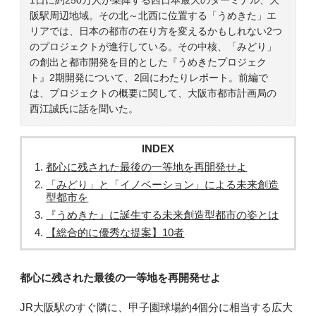
阪駅周辺地域。その北～北西に位置する「うめきた」エ
リアでは、日本の都市の在り方を変えるかもしれない2つ
のプロジェクトが進行している。その中核、「みどり」
の創出と都市開発を目的とした『うめきたプロジェク
ト』2期開発について、2回にわたりレポート。前編で
は、プロジェクトの概要に関して、大阪市都市計画局の
西江誠氏に話を聞いた。
INDEX
都心に残された最後の一等地を再開発せよ
「みどり」と「イノベーション」による未来創造
型都市を
『うめきた』に誕生する未来創造型都市の姿とは
【総合的に優秀な提案】10者
都心に残された最後の一等地を再開発せよ
JR大阪駅のすぐ隣に、甲子園球場約4個分に相当する広大