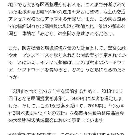
地上でも大きな区画整理が行われる。これまで分断されて
いた地域を結ぶ幅約40mの道路を東西に整備。地上の交通
アクセスが格段にアップする予定だ。また、この東西道路
では幅約14mもの高幅員の歩道が整備され、沿道の都市公
園と一体的な「みどり」の空間が形成されるだろう。
また、防災機能と環境整備を含めた計画として、豊富な緑
やオープンスペースを取り入れた公園設置が予定されてい
る。とはいえ、インフラ整備は、いわば都市のハードウェ
ア。ソフトウェアを含めると、どのような形になるのだろ
うか。
「2期まちづくりの方向性を議論するために、2013年に1
回目となる民間提案を募集し、2014年に20者を選定しま
した。そして、この1次提案を受けて、2015年に『うめき
た2期区域まちづくりの方針』を都市再生緊急整備協議会
の大阪駅周辺地域部会において策定しています。
今後実施する2次提案は、この街づくりを実現するための