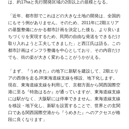
は、約17haと先行開発区域の2倍以上の規模となる。
「近年、都市部でこれほどの大きな土地の開発は、全国的
にもそう例がありません。そのため、2011年に2期エリア
の基盤整備にかかる都市計画を決定した後も、より良いま
ちづくりを実現するため、民間の自由な発送をできるだけ
取り入れようと工夫してきました」と西江氏は語る。この
都市計画はインフラ整備を中心としており、その内容だけ
でも、街の姿が大きく変わることがうかがえる。
「まず、『うめきた』の地下に新駅を建設して、2期エリ
アの西側を走るJR東海道線支線を移設、地下化します。
現在、東海道線支線を利用して、京都方面から関西国際空
港に至る『特急はるか』が通っていますが、東海道線支線
には駅がなく、大阪駅には停車できません。東海道線支線
を移設・地下化し、新駅を設置することで、世界との玄関
口である関西国際空港から『うめきた』へのアクセスが格
段に良くなります」