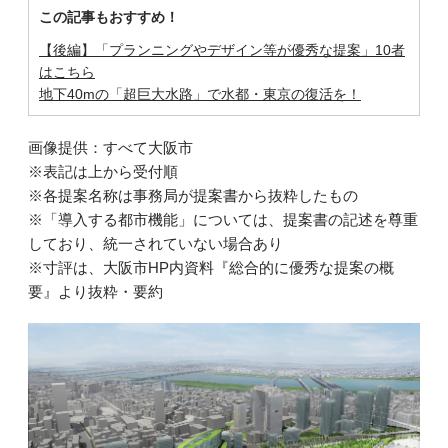
この記事もおすすめ！
【後編】「プランニングやデザイン等が優秀な提案」10者
はこちら
地下40mの「超巨大水路」で水都・東京の復活を！
画像提供：すべて大阪市
※表記は上から受付順
※各提案名称は事務局が提案書から抜粋したもの
※「導入する都市機能」については、提案書の記述を尊重
しており、統一されていない場合あり
※寸評は、大阪市HP内資料『総合的に優秀な提案の概
要』より抜粋・要約