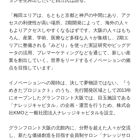
ョンを生み出したいと西江氏は語る。
「梅田エリアは、もともと京都と神戸の中間にあり、アク
セスの利便性が高い場所。2期開発によって、海外の人々
もよりアクセスしやすくなるはずです。大阪の人々はもち
ろん、産業、学術、医療など多様な人々が集積し、2期エ
リアに整備される『みどり』を使った実証研究やビッグデ
ータの活用、プレマーケティングなどを通じて、新しい産
業を創出していく。世界をリードするイノベーションの拠
点を目指しています」
イノベーションへの期待は、決して夢物語ではない。『う
めきたプロジェクト』のうち、先行開発区域として2013年
にオープンしたグランフロント大阪では、目玉施設である
「ナレッジキャピタル」の企画・運営を行うため、株式会
社KMOと一般社団法人ナレッジキャピタルを設立。
グランフロント大阪の北館内に、分野を超えた人々が交流
し、新たな価値創造を目指す会員制サロン「ナレッジサロ