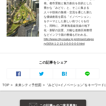
発。都市景観と魅力創出を目的とした
豊かな「みどり」と、そこに集まる
人々や技術の集積・交流を通じた新た
な価値創造を図る「イノベーション」
をテーマとした新しい街づくりを行
う。同時に、JR東海道線支線の地下
化・新駅の設置、大幅な道路区画整理
などインフラ面の整備も行われる。
http://www.city.osaka.lg.jp/shisei/catego
ry/3054-1-2-13-3-0-0-0-0-0.html
この記事をシェア
TOP
未来シティ予想図
“みどり×イノベーション”をキーワー
この記事へのご意見募集!