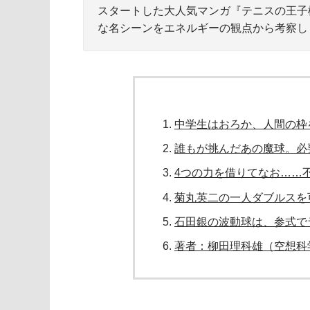
スタートした大人気マンガ『テニスの王子様
な名シーンをエネルギーの観点から考察し
中学生はおろか、人間の枠
誰もが挑んだあの魔球。必
4つの力を借りてなお……
菊丸英二の一人ダブルスを
石田銀の波動球は、参式で
著者：柳田理科雄（空想科