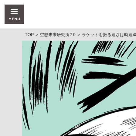
TOP
空想未来研究所2.0
ラケットを振る速さは時速48