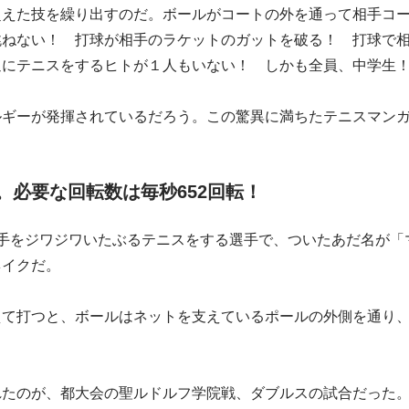
超えた技を繰り出すのだ。ボールがコートの外を通って相手コ
跳ねない！ 打球が相手のラケットのガットを破る！ 打球で相
通にテニスをするヒトが１人もいない！ しかも全員、中学生
ルギーが発揮されているだろう。この驚異に満ちたテニスマン
。必要な回転数は毎秒652回転！
相手をジワジワいたぶるテニスをする選手で、ついたあだ名が「
ネイクだ。
えて打つと、ボールはネットを支えているポールの外側を通り
れたのが、都大会の聖ルドルフ学院戦、ダブルスの試合だった