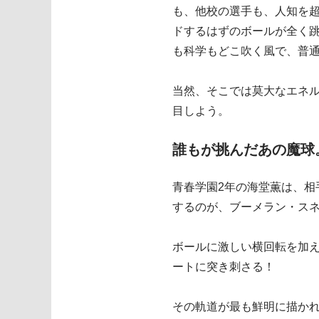
も、他校の選手も、人知を
ドするはずのボールが全く
も科学もどこ吹く風で、普
当然、そこでは莫大なエネ
目しよう。
誰もが挑んだあの魔球
青春学園2年の海堂薫は、
するのが、ブーメラン・ス
ボールに激しい横回転を加
ートに突き刺さる！
その軌道が最も鮮明に描か