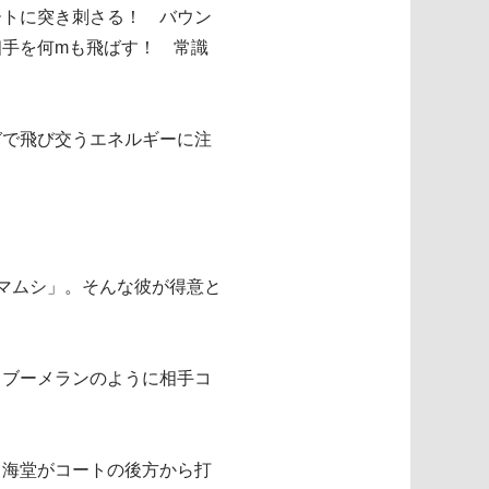
ートに突き刺さる！ バウン
手を何mも飛ばす！ 常識
！
ガで飛び交うエネルギーに注
マムシ」。そんな彼が得意と
、ブーメランのように相手コ
。海堂がコートの後方から打