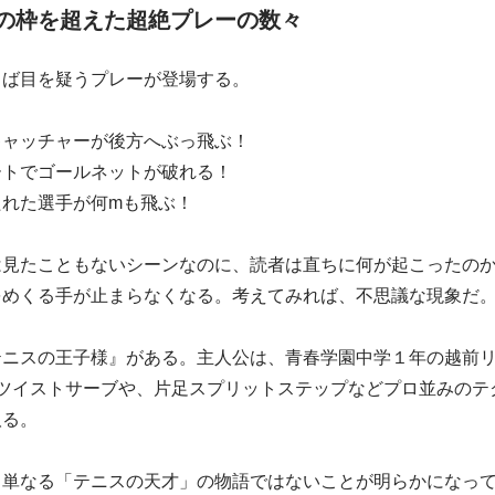
の枠を超えた超絶プレーの数々
しば目を疑うプレーが登場する。
キャッチャーが後方へぶっ飛ぶ！
ートでゴールネットが破れる！
たれた選手が何mも飛ぶ！
は見たこともないシーンなのに、読者は直ちに何が起こったの
をめくる手が止まらなくなる。考えてみれば、不思議な現象だ
テニスの王子様』がある。主人公は、青春学園中学１年の越前
、ツイストサーブや、片足スプリットステップなどプロ並みのテ
取る。
、単なる「テニスの天才」の物語ではないことが明らかになっ