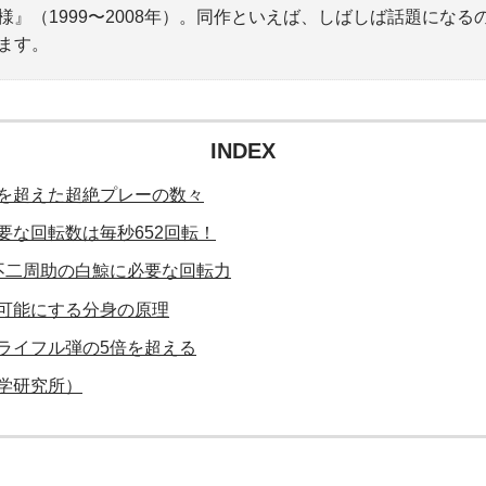
』（1999〜2008年）。同作といえば、しばしば話題にな
ます。
INDEX
を超えた超絶プレーの数々
要な回転数は毎秒652回転！
不二周助の白鯨に必要な回転力
可能にする分身の原理
ライフル弾の5倍を超える
学研究所）