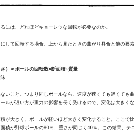
するには、どれほどキョーレツな回転が必要なのか。
軸にして回転する場合、上から見たときの曲がり具合と他の要
さ）∝ボールの回転数×断面積÷質量
意味
係ないこと。つまり同じボールなら、速度が速くても遅くても
ボールが遅い方が重力の影響を長く受けるので、変化は大きく
面積が大きく、ボールが軽いほど大きく変化すること。ここで
面積が野球ボールの80％、重さが同じく40％。この結果、テ