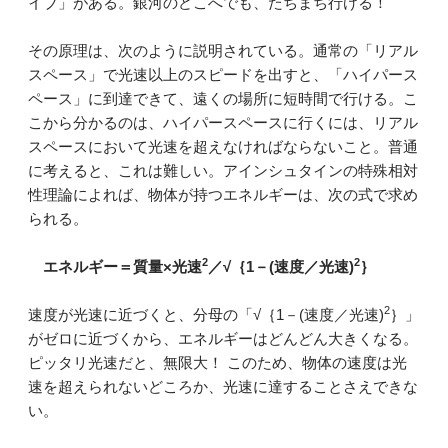
イブ」がある。銀河のどこへでも、たちまち行ける！
その原理は、次のように説明されている。通常の「リアル
スペース」で光速以上のスピードを出すと、「ハイパース
ペース」に到達できて、遠くの場所に短時間で行ける。こ
こから分かるのは、ハイパースペースに行くには、リアル
スペースにおいて光速を超えなければならないこと。普通
に考えると、これは難しい。アインシュタインの特殊相対
性理論によれば、物体が持つエネルギーは、次の式で求め
られる。
2
2
エネルギー＝質量×光速
／√｛1－(速度／光速)
｝
2
速度が光速に近づくと、分母の「√｛1－(速度／光速)
｝」
がゼロに近づくから、エネルギーはどんどん大きくなる。
ピッタリ光速だと、無限大！ このため、物体の速度は光
速を超えられないどころか、光速に達することさえできな
い。