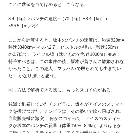
これに数値を当てはめると、こうなる。
8.4［kg］×パンチの速度=（70［kg］+8.4［kg］）
×99.5［m／秒］
ここから計算すると、坂本のパンチの速度は、秒速928m=
時速3340km=マッハ2.7！ ピストルの弾丸（秒速350m）
の2.7倍で、ライフル弾（速いもので秒速1000m）並み！
特筆すべきは、この事件の後、坂本が葵さんに離婚されな
かったこと。この犯人、マッハ2.7で殴られても生きてい
た！ かなり強いと思う。
同じ方法で解析できる技に、もっとスゴイのがある。
銭湯で乱暴していたチンピラに、坂本がアイスのスティッ
クを投げつけた。チンピラは、その勢いで吹っ飛ばされ、
自動販売機に激突！ 何がスゴイって、アイスのスティッ
クが坂本のパンチの質量（体重の6%=8.4kg）よりはるか
に軽いこと。スティックは、アイスが垂れ落ちないよう