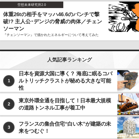
空想未来研究所2.0
体重26tの相手をマッハ46.6のパンチで撃
破!? 主人公･デンジの脅威の肉体／チェン
ソーマン
『チェンソーマン』で描かれたエネルギーについて考えてみた
人気記事ランキング
日本を資源大国に導く？ 海底に眠るコバ
ルトリッチクラストが秘める大きな可能
1
性
東京外環全通を目指して！日本最大規模
2
の道路トンネル工事が着工中
フランスの集合住宅“白い木”が建築の未
3
来をつむぐ！