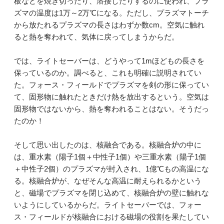
板などを焼き切ったり、溶接したりするのに使われ、プラ
ズマの温度は1万～2万℃になる。ただし、プラズマトーチ
から放たれるプラズマの長さはわずか数cm。空気に触れ
ると熱を奪われて、気体に戻ってしまうからだ。
では、ライトセーバーは、どうやって1mほどもの長さを
保っているのか。調べると、これも明確に説明されてい
た。フォース・フィールドでプラズマを剣の形に保ってい
て、固形物に触れたときだけ熱を放出するという。空気は
固形物ではないから、熱を奪われることはない。そうだっ
たのか！
そして思い出したのは、核融合である。核融合炉の中に
は、重水素（陽子1個＋中性子1個）や三重水素（陽子1個
＋中性子2個）のプラズマが封入され、1億℃もの高温にな
る。核融合炉が、なぜそんな高温に耐えられるかという
と、磁場でプラズマを閉じ込めて、核融合炉の壁に触れな
いようにしているからだ。ライトセーバーでは、フォー
ス・フィールドが核融合における磁場の役割を果たしてい