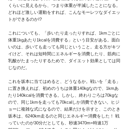
くらいに見えるから、つまり体重が半減したことになる。
どれほど激しい運動をすれば、こんなモーレツなダイエッ
トができるのか!?
これについても、「歩いたり走ったりすれば、1kmごとに
体重1kgあたり1kcalを消費する」という目安がある。面白
いのは、歩いても走っても同じということ。走る方がキツ
イけど、それは短時間にエネルギーを消費したり、筋肉に
乳酸がたまったりするためで、ダイエット効果としては同
じなのだ。
これを坂本に当てはめると、どうなるか。戦いを「走る」
に置き換えれば、初めのうちは体重140kgなので、1kmあ
たり140kcalを消費できる。しかし、終わりごろは70kgな
ので、同じ1kmを走っても70kcalしか消費できない。ヒジ
ョーに複雑な式になるので、結果だけを示すと、このとき
坂本は、6240km走るのと同じエネルギー消費をした！ 戦
っていたのが30分だとしても、秒速3470m=時速1万