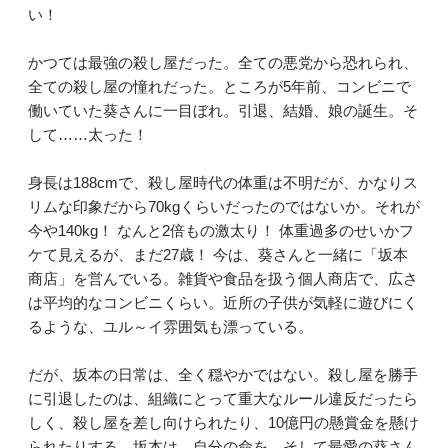
い！
かつては最強の殺し屋だった。全ての悪党から恐れられ、
全ての殺し屋の憧れだった。ところが5年前、コンビニで
働いていた葵さんに一目ぼれ。引退、結婚、娘の誕生。そ
して……太った！
身長は188cmで、殺し屋時代の体重は不明だが、かなりス
リムな印象だから70kgくらいだったのではないか。それが
今や140kg！ なんと2倍もの激太り！ 体重過多のせいかフ
ケて見えるが、まだ27歳！ 今は、葵さんと一緒に「坂本
商店」を営んでいる。雑貨や食品を扱う個人商店で、広さ
は平均的なコンビニくらい。近所の子供が気軽に遊びにく
るような、ユル～イ雰囲気も漂っている。
だが、坂本の日常は、全く穏やかではない。殺し屋を勝手
に引退したのは、組織にとって重大なルール違反だったら
しく、殺し屋を差し向けられたり、10億円の懸賞金を懸け
られたりする。坂本は、自分の命を、そして最愛の葵さん