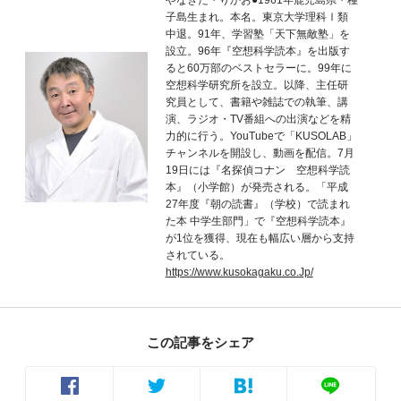
やなぎた・りかお●1961年鹿児島県・種
子島生まれ。本名。東京大学理科Ⅰ類
中退。91年、学習塾「天下無敵塾」を
設立。96年『空想科学読本』を出版す
ると60万部のベストセラーに。99年に
空想科学研究所を設立。以降、主任研
究員として、書籍や雑誌での執筆、講
演、ラジオ・TV番組への出演などを精
力的に行う。YouTubeで「KUSOLAB」
チャンネルを開設し、動画を配信。7月
19日には『名探偵コナン 空想科学読
本』（小学館）が発売される。「平成
27年度『朝の読書』（学校）で読まれ
た本 中学生部門」で『空想科学読本』
が1位を獲得、現在も幅広い層から支持
されている。
https://www.kusokagaku.co.Jp/
この記事をシェア