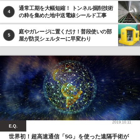
通常工期を大幅短縮！ トンネル掘削技術
4
の粋を集めた地中送電線シールド工事
庭やガレージに置くだけ！普段使いの部
5
屋が防災シェルターに早変わり
2019.10.11
E.Q.
世界初！超高速通信「5G」を使った遠隔手術が