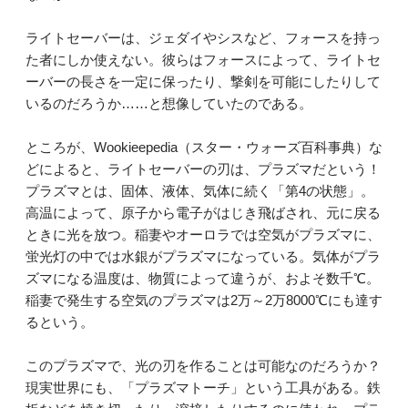
ライトセーバーは、ジェダイやシスなど、フォースを持っ
た者にしか使えない。彼らはフォースによって、ライトセ
ーバーの長さを一定に保ったり、撃剣を可能にしたりして
いるのだろうか……と想像していたのである。
ところが、Wookieepedia（スター・ウォーズ百科事典）な
どによると、ライトセーバーの刃は、プラズマだという！
プラズマとは、固体、液体、気体に続く「第4の状態」。
高温によって、原子から電子がはじき飛ばされ、元に戻る
ときに光を放つ。稲妻やオーロラでは空気がプラズマに、
蛍光灯の中では水銀がプラズマになっている。気体がプラ
ズマになる温度は、物質によって違うが、およそ数千℃。
稲妻で発生する空気のプラズマは2万～2万8000℃にも達す
るという。
このプラズマで、光の刃を作ることは可能なのだろうか？
現実世界にも、「プラズマトーチ」という工具がある。鉄