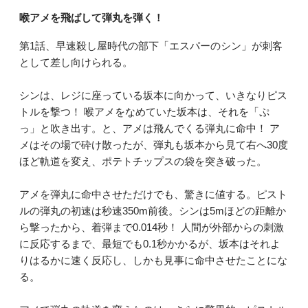
喉アメを飛ばして弾丸を弾く！
第1話、早速殺し屋時代の部下「エスパーのシン」が刺客
として差し向けられる。
シンは、レジに座っている坂本に向かって、いきなりピス
トルを撃つ！ 喉アメをなめていた坂本は、それを「ぷ
っ」と吹き出す。と、アメは飛んでくる弾丸に命中！ ア
メはその場で砕け散ったが、弾丸も坂本から見て右へ30度
ほど軌道を変え、ポテトチップスの袋を突き破った。
アメを弾丸に命中させただけでも、驚きに値する。ピスト
ルの弾丸の初速は秒速350m前後。シンは5mほどの距離か
ら撃ったから、着弾まで0.014秒！ 人間が外部からの刺激
に反応するまで、最短でも0.1秒かかるが、坂本はそれよ
りはるかに速く反応し、しかも見事に命中させたことにな
る。