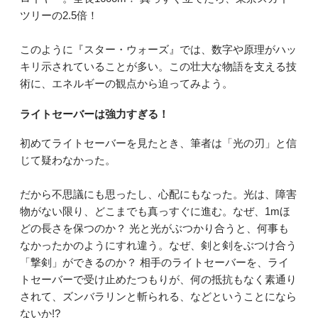
ツリーの2.5倍！
このように『スター・ウォーズ』では、数字や原理がハッ
キリ示されていることが多い。この壮大な物語を支える技
術に、エネルギーの観点から迫ってみよう。
ライトセーバーは強力すぎる！
初めてライトセーバーを見たとき、筆者は「光の刃」と信
じて疑わなかった。
だから不思議にも思ったし、心配にもなった。光は、障害
物がない限り、どこまでも真っすぐに進む。なぜ、1mほ
どの長さを保つのか？ 光と光がぶつかり合うと、何事も
なかったかのようにすれ違う。なぜ、剣と剣をぶつけ合う
「撃剣」ができるのか？ 相手のライトセーバーを、ライ
トセーバーで受け止めたつもりが、何の抵抗もなく素通り
されて、ズンバラリンと斬られる、などということになら
ないか!?