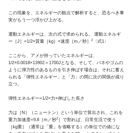
この現象を、エネルギーの観点で解析すると、恐るべき事
実がもう一つ浮かび上がる。
運動エネルギーは、次の式で求められる。 運動エネルギ
2
ー［J］=1/2×質量［kg］×速度［m／秒］
〈式1〉
ここから、アメが持っていたエネルギーは、
1/2×0.0018×13902＝1700Jとなる。そして、バネやゴムの
ように弾力性のあるものを引き伸ばす場合は、それに蓄え
られる「弾性エネルギー」と「力」の間に次の関係が成り
立つ。
弾性エネルギー=1/2×力×伸ばした長さ
力は［N］（ニュートン）という単位で算出され、これを
2
重力加速度=9.8［m／秒
］で割れば、日常生活で使う
［kg重］（通常は「重」を省略する）の単位での値にな