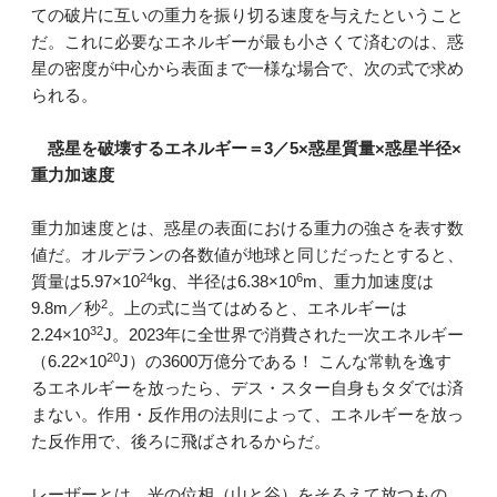
ての破片に互いの重力を振り切る速度を与えたということ
だ。これに必要なエネルギーが最も小さくて済むのは、惑
星の密度が中心から表面まで一様な場合で、次の式で求め
られる。
惑星を破壊するエネルギー＝3／5×惑星質量×惑星半径×
重力加速度
重力加速度とは、惑星の表面における重力の強さを表す数
値だ。オルデランの各数値が地球と同じだったとすると、
24
6
質量は5.97×10
kg、半径は6.38×10
m、重力加速度は
2
9.8m／秒
。上の式に当てはめると、エネルギーは
32
2.24×10
J。2023年に全世界で消費された一次エネルギー
20
（6.22×10
J）の3600万億分である！ こんな常軌を逸す
るエネルギーを放ったら、デス・スター自身もタダでは済
まない。作用・反作用の法則によって、エネルギーを放っ
た反作用で、後ろに飛ばされるからだ。
レーザーとは、光の位相（山と谷）をそろえて放つもの。