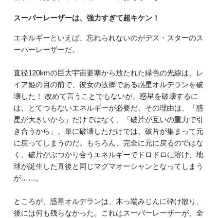
スーパーレーザーは、強力すぎて超キケン！
エネルギーといえば、忘れられないのがデス・スターのス
ーパーレーザーだ。
直径120kmの巨大宇宙要塞から放たれた緑色の光線は、レ
イア姫の目の前で、彼女の故郷である惑星オルデランを破
壊した！ 改めて言うことでもないが、惑星を破壊するに
は、とてつもないエネルギーが必要だ。その理由は、「惑
星が大きいから」だけではなく、「破片が互いの重力で引
き合うから」。単に破壊しただけでは、破片が集まって元
に戻ってしまうのだ。もちろん、完全に元に戻るのではな
く、破片がぶつかり合うエネルギーでドロドロに溶け、地
球が誕生した直後と同じマグマオーシャンとなってしまう
が……。
ところが、惑星オルデランは、木っ端みじんに砕け散り、
後には何も残らなかった。これはスーパーレーザーが、全