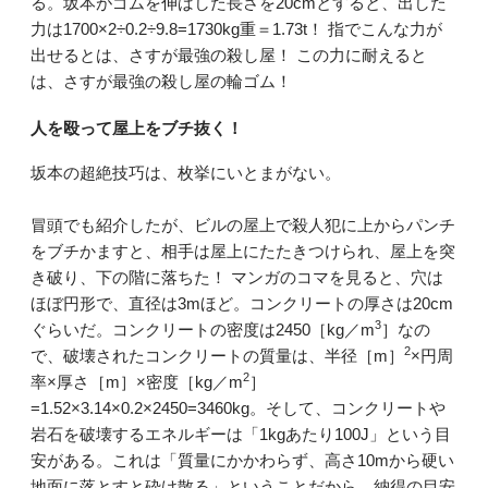
る。坂本がゴムを伸ばした長さを20cmとすると、出した
力は1700×2÷0.2÷9.8=1730kg重＝1.73t！ 指でこんな力が
出せるとは、さすが最強の殺し屋！ この力に耐えると
は、さすが最強の殺し屋の輪ゴム！
人を殴って屋上をブチ抜く！
坂本の超絶技巧は、枚挙にいとまがない。
冒頭でも紹介したが、ビルの屋上で殺人犯に上からパンチ
をブチかますと、相手は屋上にたたきつけられ、屋上を突
き破り、下の階に落ちた！ マンガのコマを見ると、穴は
ほぼ円形で、直径は3mほど。コンクリートの厚さは20cm
3
ぐらいだ。コンクリートの密度は2450［kg／m
］なの
2
で、破壊されたコンクリートの質量は、半径［m］
×円周
2
率×厚さ［m］×密度［kg／m
］
=1.52×3.14×0.2×2450=3460kg。そして、コンクリートや
岩石を破壊するエネルギーは「1kgあたり100J」という目
安がある。これは「質量にかかわらず、高さ10mから硬い
地面に落とすと砕け散る」ということだから、納得の目安