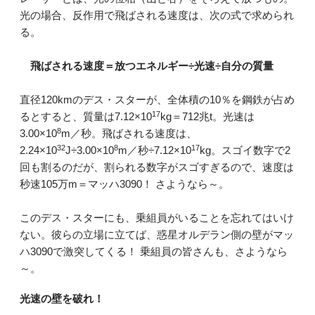
光の場合、反作用で飛ばされる速度は、次の式で求められ
る。
飛ばされる速度＝放つエネルギー÷光速÷自分の質量
直径120kmのデス・スターが、全体積の10％を鋼鉄が占め
17
るとすると、質量は7.12×10
kg＝712兆t。光速は
8
3.00×10
m／秒。飛ばされる速度は、
32
8
17
2.24×10
J÷3.00×10
m／秒÷7.12×10
kg。スゴイ数字で2
回も割るのだが、割られる数字がスゴすぎるので、速度は
秒速105万m＝マッハ3090！ さようなら～。
このデス・スターにも、乗組員がいることを忘れてはいけ
ない。彼らの立場に立てば、惑星オルデラン側の壁がマッ
ハ3090で激突してくる！ 乗組員の皆さんも、さようなら
～。
光速の壁を破れ！