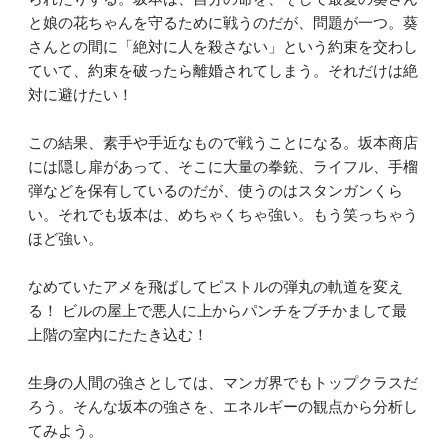
と娘の花ちゃんを守るために戦うのだが、問題が一つ。葵
さんとの間に「絶対に人を殺さない」という約束を交わし
ていて、約束を破ったら離婚されてしまう。それだけは絶
対に避けたい！
この結果、素手や手近なもので戦うことになる。坂本商店
には隠し扉があって、そこに大量の拳銃、ライフル、手榴
弾などを保有しているのだが、使うのはスタンガンくら
い。それでも坂本は、めちゃくちゃ強い。もう笑っちゃう
ほど強い。
なめていたアメを飛ばしてピストルの弾丸の軌道を変え
る！ ビルの屋上で悪人に上からパンチをブチかまして最
上階の室内にたたき込む！
生身の人間の強さとしては、マンガ界でもトップクラスだ
ろう。そんな坂本の強さを、エネルギーの観点から分析し
てみよう。