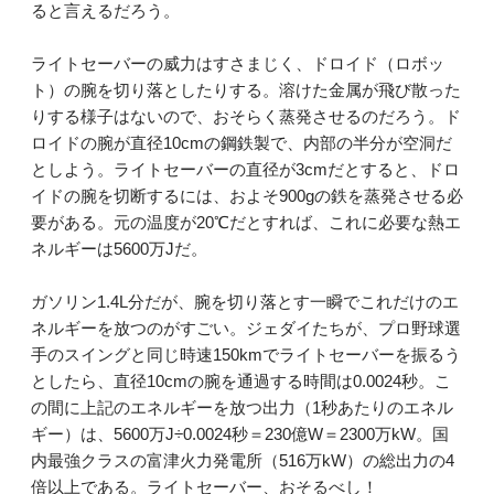
ると言えるだろう。
ライトセーバーの威力はすさまじく、ドロイド（ロボッ
ト）の腕を切り落としたりする。溶けた金属が飛び散った
りする様子はないので、おそらく蒸発させるのだろう。ド
ロイドの腕が直径10cmの鋼鉄製で、内部の半分が空洞だ
としよう。ライトセーバーの直径が3cmだとすると、ドロ
イドの腕を切断するには、およそ900gの鉄を蒸発させる必
要がある。元の温度が20℃だとすれば、これに必要な熱エ
ネルギーは5600万Jだ。
ガソリン1.4L分だが、腕を切り落とす一瞬でこれだけのエ
ネルギーを放つのがすごい。ジェダイたちが、プロ野球選
手のスイングと同じ時速150kmでライトセーバーを振るう
としたら、直径10cmの腕を通過する時間は0.0024秒。こ
の間に上記のエネルギーを放つ出力（1秒あたりのエネル
ギー）は、5600万J÷0.0024秒＝230億W＝2300万kW。国
内最強クラスの富津火力発電所（516万kW）の総出力の4
倍以上である。ライトセーバー、おそるべし！