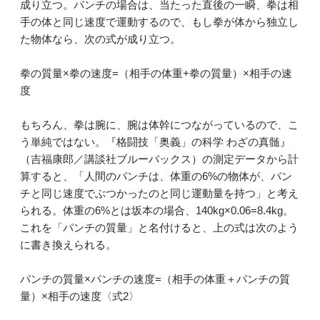
成り立つ。パンチの場合は、当たった直後の一瞬、拳は相
手の体と同じ速度で運動するので、もし拳が体から独立し
た物体なら、次の式が成り立つ。
拳の質量×拳の速度=（相手の体重+拳の質量）×相手の速
度
もちろん、拳は腕に、腕は体幹につながっているので、こ
う単純ではない。『格闘技「奥義」の科学 わざの真髄』
（吉福康郎／講談社ブルーバックス）の測定データから計
算すると、「人間のパンチは、体重の6%の物体が、パン
チと同じ速度でぶつかったのと同じ運動量を持つ」と考え
られる。体重の6%とは坂本の場合、140kg×0.06=8.4kg。
これを「パンチの質量」と名付けると、上の式は次のよう
に書き換えられる。
パンチの質量×パンチの速度=（相手の体重＋パンチの質
量）×相手の速度〈式2〉