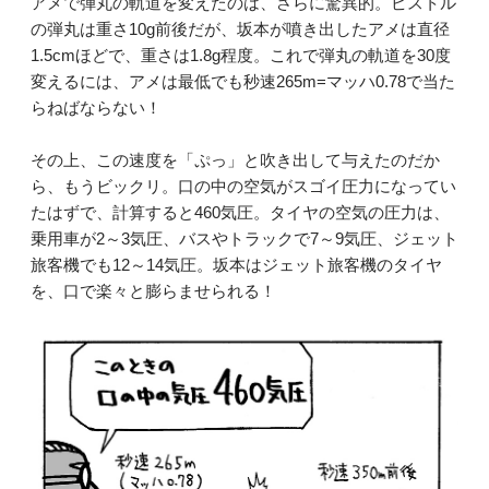
アメで弾丸の軌道を変えたのは、さらに驚異的。ピストル
の弾丸は重さ10g前後だが、坂本が噴き出したアメは直径
1.5cmほどで、重さは1.8g程度。これで弾丸の軌道を30度
変えるには、アメは最低でも秒速265m=マッハ0.78で当た
らねばならない！
その上、この速度を「ぷっ」と吹き出して与えたのだか
ら、もうビックリ。口の中の空気がスゴイ圧力になってい
たはずで、計算すると460気圧。タイヤの空気の圧力は、
乗用車が2～3気圧、バスやトラックで7～9気圧、ジェット
旅客機でも12～14気圧。坂本はジェット旅客機のタイヤ
を、口で楽々と膨らませられる！