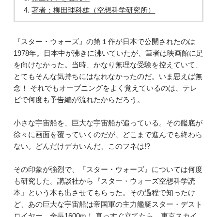
著者：柳田理科雄（空想科学研究所）
『スター・ウォーズ』の第１作が日本で公開されたのは
1978年。日本中が沸きに沸いていたが、筆者は映画館に足
を向けなかった。当時、かなり無理な受験を控えていて、
とてもそんな気持ちにはなれなかったのだ。いま思えば無
念！ それでもオープニングをよく覚えているのは、テレ
ビで何度も予告編が流れたからだろう。
小さな宇宙船を、巨大な宇宙船が追っている。その艦底が
徐々に画面を覆っていくのだが、どこまで進んでも終わら
ない。どんだけデカいんだ、このフネは!?
その印象が強烈で、『スター・ウォーズ』については何度
も研究した。講談社から『スター・ウォーズ空想科学読
本』という本も出させてもらった。その過程で知ったけ
ど、あの巨大な宇宙船は帝国軍の主力艦艇スター・デスト
ロイヤー。全長1600m！ 真っすぐ立てたら、東京スカイ