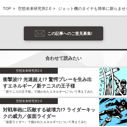
TOP
空想未来研究所2.0
ジェット機のタイヤも簡単に膨らませる!?
この記事へのご意見募集!
合わせて読みたい
空想未来研究所2.0
衝撃波!? 光速超え!? 驚愕プレーを生み出
すエネルギー／新テニスの王子様
『新テニスの王子様』で描かれたエネルギーについて考えてみた
空想未来研究所2.0
対戦車砲に匹敵する破壊力!? ライダーキッ
クの威力／仮面ライダー
『仮面ライダー』で描かれたエネルギーについて考えてみた