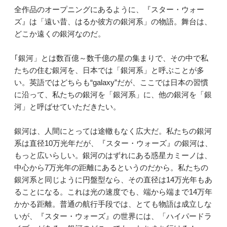
全作品のオープニングにあるように、『スター・ウォー
ズ』は「遠い昔、はるか彼方の銀河系」の物語。舞台は、
どこか遠くの銀河なのだ。
｢銀河」とは数百億～数千億の星の集まりで、その中で私
たちの住む銀河を、日本では「銀河系」と呼ぶことが多
い。英語ではどちらも“galaxy”だが、ここでは日本の習慣
に沿って、私たちの銀河を「銀河系」に、他の銀河を「銀
河」と呼ばせていただきたい。
銀河は、人間にとっては途轍もなく広大だ。私たちの銀河
系は直径10万光年だが、『スター・ウォーズ』の銀河は、
もっと広いらしい。銀河のはずれにある惑星カミーノは、
中心から7万光年の距離にあるというのだから。私たちの
銀河系と同じように円盤型なら、その直径は14万光年もあ
ることになる。これは光の速度でも、端から端まで14万年
かかる距離。普通の航行手段では、とても物語は成立しな
いが、『スター・ウォーズ』の世界には、「ハイパードラ