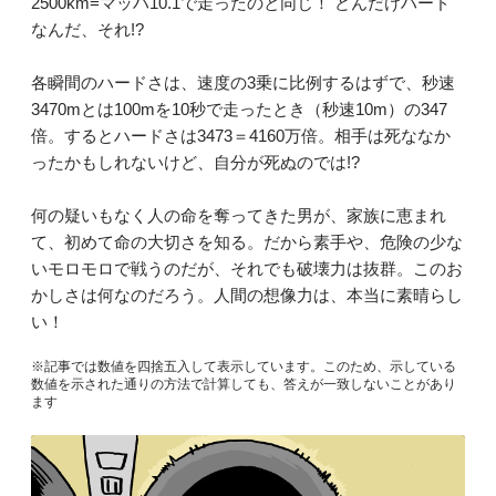
2500km=マッハ10.1で走ったのと同じ！ どんだけハード
なんだ、それ!?
各瞬間のハードさは、速度の3乗に比例するはずで、秒速
3470mとは100mを10秒で走ったとき（秒速10m）の347
倍。するとハードさは3473＝4160万倍。相手は死ななか
ったかもしれないけど、自分が死ぬのでは!?
何の疑いもなく人の命を奪ってきた男が、家族に恵まれ
て、初めて命の大切さを知る。だから素手や、危険の少な
いモロモロで戦うのだが、それでも破壊力は抜群。このお
かしさは何なのだろう。人間の想像力は、本当に素晴らし
い！
※記事では数値を四捨五入して表示しています。このため、示している
数値を示された通りの方法で計算しても、答えが一致しないことがあり
ます