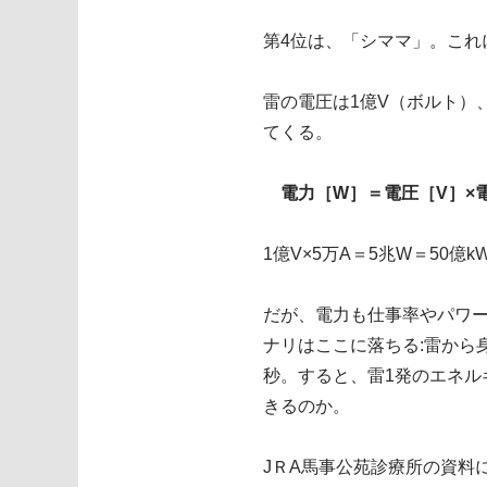
第4位は、「シママ」。これ
雷の電圧は1億V（ボルト）
てくる。
電力［W］＝電圧［V］×
1億V×5万A＝5兆W＝50
だが、電力も仕事率やパワ
ナリはここに落ちる:雷から身
秒。すると、雷1発のエネルギー
きるのか。
JＲA馬事公苑診療所の資料