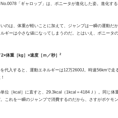
No.0078「ギャロップ」は、ポニータが進化した姿。進化す
！
ないのは、体重が軽いことに加えて、ジャンプは一瞬の運動だ
ネルギーは小さな値になってしまうのだ。とはいえ、ポニータ
2
2×体重［kg］×速度［ｍ／秒］
／秒を代入すると、運動エネルギーは12万2600J。時速56kmで走
位！
［kcal］に直すと、29.3kcal（1kcal＝4184Ｊ）。同じ
だ。これを一瞬のジャンプで消費するのだから、さすがポケモ