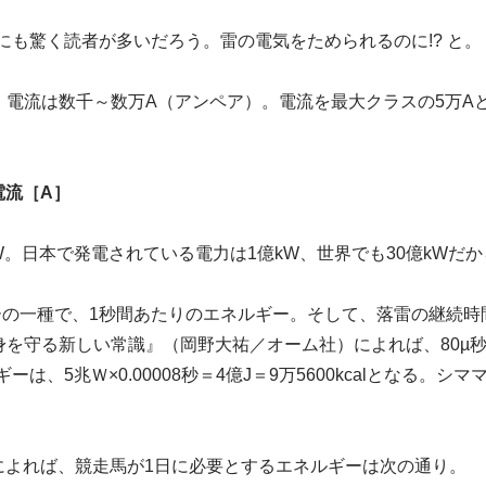
にも驚く読者が多いだろう。雷の電気をためられるのに!? と。
、電流は数千～数万A（アンペア）。電流を最大クラスの5万A
電流［A］
億kW。日本で発電されている電力は1億kW、世界でも30億kW
ーの一種で、1秒間あたりのエネルギー。そして、落雷の継続時
を守る新しい常識』（岡野大祐／オーム社）によれば、80µ秒＝10
は、5兆Ｗ×0.00008秒＝4億J＝9万5600kcalとなる。
によれば、競走馬が1日に必要とするエネルギーは次の通り。