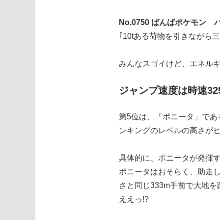
No.0750 ばんばポケモン バ
｢10tある荷物を引きなが
みんなスゴイけど、エネルギ
ジャンプ速度は時速32
第5位は、「ポニータ」であ
ンキングのレベルの高さが
具体的に、ポニータが発揮
ポニータはおそらく、助走
さと同じ333m手前で大地を
ええっ!?