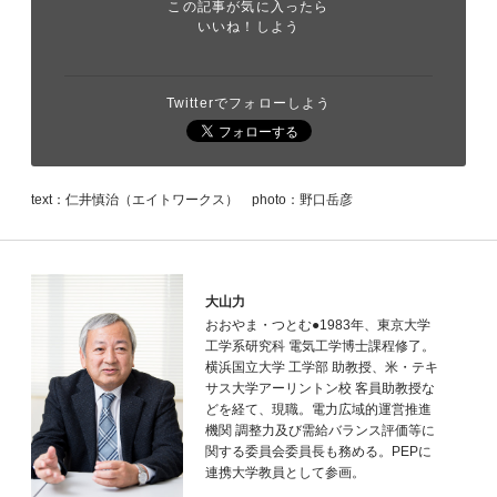
この記事が気に入ったら
いいね！しよう
Twitterでフォローしよう
text：仁井慎治（エイトワークス） photo：野口岳彦
大山力
おおやま・つとむ●1983年、東京大学
工学系研究科 電気工学博士課程修了。
横浜国立大学 工学部 助教授、米・テキ
サス大学アーリントン校 客員助教授な
どを経て、現職。電力広域的運営推進
機関 調整力及び需給バランス評価等に
関する委員会委員長も務める。PEPに
連携大学教員として参画。