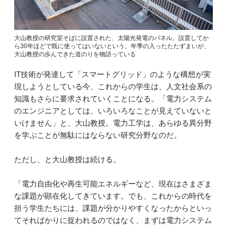
大山教授の研究室そばに設置された、太陽光発電のパネル。設置してか
ら30年ほどで既に使ってはいないという。年季の入ったたたずまいが、
大山教授の歩んできた道のりを物語っている
IT技術が発達して「スマートグリッド」のような構想が実
現しようとしている今、これからの学生は、人文社会系の
知識もさらに要求されていくことになる。「電力システム
のエンジニアとしては、いろいろなことが見えていないと
いけません」と、大山教授。電力工学は、あらゆる異分野
を学ぶことが無駄にはならない研究分野なのだ。
ただし、と大山教授は続ける。
「電力自由化や再生可能エネルギーなど、現在はさまざま
な課題が顕在化してきています。でも、これからの時代を
担う学生たちには、課題が分かりやすくなったからといっ
てそればかりに捉われるのではなく、まずは電力システム