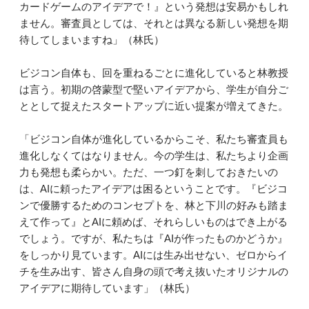
カードゲームのアイデアで！』という発想は安易かもしれ
ません。審査員としては、それとは異なる新しい発想を期
待してしまいますね」（林氏）
ビジコン自体も、回を重ねるごとに進化していると林教授
は言う。初期の啓蒙型で堅いアイデアから、学生が自分ご
ととして捉えたスタートアップに近い提案が増えてきた。
「ビジコン自体が進化しているからこそ、私たち審査員も
進化しなくてはなりません。今の学生は、私たちより企画
力も発想も柔らかい。ただ、一つ釘を刺しておきたいの
は、AIに頼ったアイデアは困るということです。『ビジコ
ンで優勝するためのコンセプトを、林と下川の好みも踏ま
えて作って』とAIに頼めば、それらしいものはでき上がる
でしょう。ですが、私たちは『AIが作ったものかどうか』
をしっかり見ています。AIには生み出せない、ゼロからイ
チを生み出す、皆さん自身の頭で考え抜いたオリジナルの
アイデアに期待しています」（林氏）