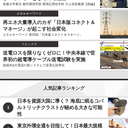
首都大学東京 都市環境学部 環境応用化学科 川上浩良教授【前編】
エネルキーワード
再エネ大量導入のカギ「日本版コネクト＆
マネージ」が起こす社会変化
エネルキーワード 第35回「日本版コネクト＆マネージ」
トピックス
送電ロスを限りなくゼロに！中央本線で世
界初の超電導ケーブル送電試験を実施
低損失&大電流の新システムで送電を効率化
人気記事ランキング
日本を資源大国に導く？ 海底に眠るコバ
ルトリッチクラストが秘める大きな可能
1
性
東京外環全通を目指して！日本最大規模