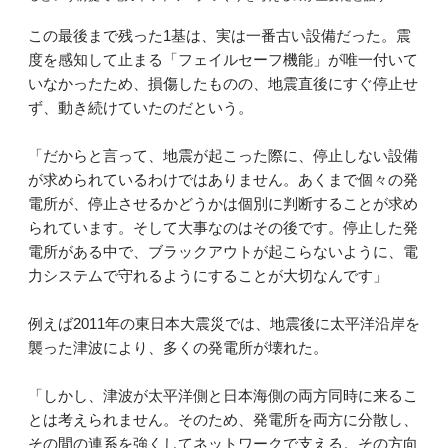
この最後まで残った1基は、実は一番古い設備だった。震
度を感知して止まる「フェイルセーフ機能」が唯一付いて
いなかったため、損傷したものの、地震直後にすぐ停止せ
ず、動き続けていたのだという。
「だからと言って、地震が起こった際に、停止しない設備
が求められているわけではありません。あくまで個々の発
電所が、停止させるかどうかは個別に判断することが求め
られています。そして大事なのはその後です。停止した発
電所がある中で、ブラックアウトが起こらないように、電
力システムで守れるようにすることが大切なんです」
例えば2011年の東日本大震災では、地震後に太平洋沿岸を
襲った津波により、多くの発電所が壊れた。
「しかし、津波が太平洋側と日本海側の両方同時に来るこ
とは考えられません。そのため、発電所を両方に分散し、
その間の連系を強くしてネットワークで支える。その方向