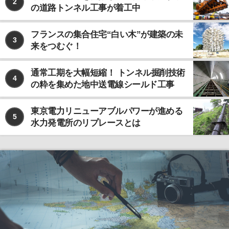
2
の道路トンネル工事が着工中
フランスの集合住宅“白い木”が建築の未
3
来をつむぐ！
通常工期を大幅短縮！ トンネル掘削技術
4
の粋を集めた地中送電線シールド工事
東京電力リニューアブルパワーが進める
5
水力発電所のリプレースとは