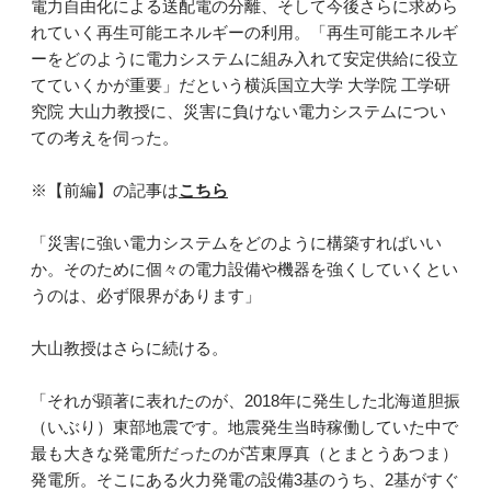
電力自由化による送配電の分離、そして今後さらに求めら
れていく再生可能エネルギーの利用。「再生可能エネルギ
ーをどのように電力システムに組み入れて安定供給に役立
てていくかが重要」だという横浜国立大学 大学院 工学研
究院 大山力教授に、災害に負けない電力システムについ
ての考えを伺った。
※【前編】の記事は
こちら
「災害に強い電力システムをどのように構築すればいい
か。そのために個々の電力設備や機器を強くしていくとい
うのは、必ず限界があります」
大山教授はさらに続ける。
「それが顕著に表れたのが、2018年に発生した北海道胆振
（いぶり）東部地震です。地震発生当時稼働していた中で
最も大きな発電所だったのが苫東厚真（とまとうあつま）
発電所。そこにある火力発電の設備3基のうち、2基がすぐ