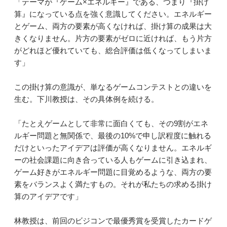
「テーマが『ゲーム×エネルギー』である、つまり『掛け
算』になっている点を強く意識してください。エネルギー
とゲーム、両方の要素が高くなければ、掛け算の成果は大
きくなりません。片方の要素がゼロに近ければ、もう片方
がどれほど優れていても、総合評価は低くなってしまいま
す」
この掛け算の意識が、単なるゲームコンテストとの違いを
生む。下川教授は、その具体例を続ける。
「たとえゲームとして非常に面白くても、その9割がエネ
ルギー問題と無関係で、最後の10%で申し訳程度に触れる
だけといったアイデアは評価が高くなりません。エネルギ
ーの社会課題に向き合っている人もゲームに引き込まれ、
ゲーム好きがエネルギー問題に目覚めるような、両方の要
素をバランスよく満たすもの。それが私たちの求める掛け
算のアイデアです」
林教授は、前回のビジコンで最優秀賞を受賞したカードゲ