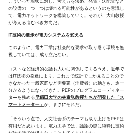
こういった現状に対し、考え方を決め、発電・送配電など
の設備の一つ一つは壊れる可能性があるというのを意識し
て、電力ネットワークを構築していく。それが、大山教授
が考える進むべき方向だ。
IT技術の進歩が電力システムを変える
このように、電力工学は社会的な要求や取り巻く環境を無
視していては、成り立たない。
コストなど経済的な話も大いに関係してくるうえ、近年で
はIT技術の発達により、これまで統計でしか見ることので
きなかった一般家庭など需要家（消費者）の動きも、逐一
分かるようになってきた。PEPのプログラムコーディネー
タ―を務める
早稲田大学の林泰弘教授たちが開発した「ス
マートメーター」
が、まさにそれだ。
「そういう点で、人文社会系のテーマも取り上げるPEPは
有用だと思います。電力工学では、議論の際に純粋に技術
だけの話では済まないことも多くあります」