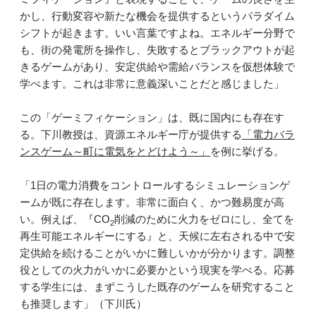
かし、行動変容や新たな機会を提供するというパラダイム
シフトが起きます。いい言葉ですよね。エネルギー分野で
も、街の発電所を操作し、失敗するとブラックアウトが起
きるゲームがあり、安定供給や需給バランスを仮想体験で
学べます。これは非常に意義深いことだと感じました」
この「ゲーミフィケーション」は、既に国内にも存在す
る。下川教授は、資源エネルギー庁が提供する
「電力バラ
ンスゲーム～町に電気をとどけよう～」
を例に挙げる。
「1日の電力消費をコントロールするシミュレーションゲ
ームが既に存在します。非常に面白く、かつ難易度が高
い。例えば、『CO
削減のために火力をゼロにし、全てを
2
再生可能エネルギーにする』と、天候に左右される中で安
定供給を続けることがいかに難しいかが分かります。調整
役としての火力がいかに必要かという現実を学べる。応募
する学生には、まずこうした既存のゲームを研究すること
も推奨します」（下川氏）