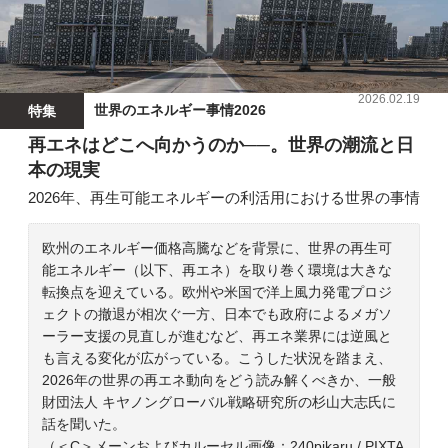
2026.02.19
世界のエネルギー事情2026
特集
再エネはどこへ向かうのか──。世界の潮流と日
本の現実
2026年、再生可能エネルギーの利活用における世界の事情
欧州のエネルギー価格高騰などを背景に、世界の再生可
能エネルギー（以下、再エネ）を取り巻く環境は大きな
転換点を迎えている。欧州や米国で洋上風力発電プロジ
ェクトの撤退が相次ぐ一方、日本でも政府によるメガソ
ーラー支援の見直しが進むなど、再エネ業界には逆風と
も言える変化が広がっている。こうした状況を踏まえ、
2026年の世界の再エネ動向をどう読み解くべきか、一般
財団法人 キヤノングローバル戦略研究所の杉山大志氏に
話を聞いた。
（＜C＞メーンおよびカルーセル画像：240pikaru / PIXTA