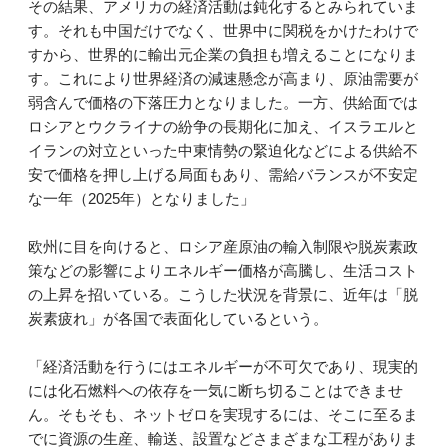
その結果、アメリカの経済活動は鈍化するとみられていま
す。それも中国だけでなく、世界中に関税をかけたわけで
すから、世界的に輸出元企業の負担も増えることになりま
す。これにより世界経済の減速懸念が高まり、原油需要が
弱含んで価格の下落圧力となりました。一方、供給面では
ロシアとウクライナの紛争の長期化に加え、イスラエルと
イランの対立といった中東情勢の緊迫化などによる供給不
安で価格を押し上げる局面もあり、需給バランスが不安定
な一年（2025年）となりました」
欧州に目を向けると、ロシア産原油の輸入制限や脱炭素政
策などの影響によりエネルギー価格が高騰し、生活コスト
の上昇を招いている。こうした状況を背景に、近年は「脱
炭素疲れ」が各国で表面化しているという。
「経済活動を行うにはエネルギーが不可欠であり、現実的
には化石燃料への依存を一気に断ち切ることはできませ
ん。そもそも、ネットゼロを実現するには、そこに至るま
でに資源の生産、輸送、設置などさまざまな工程がありま