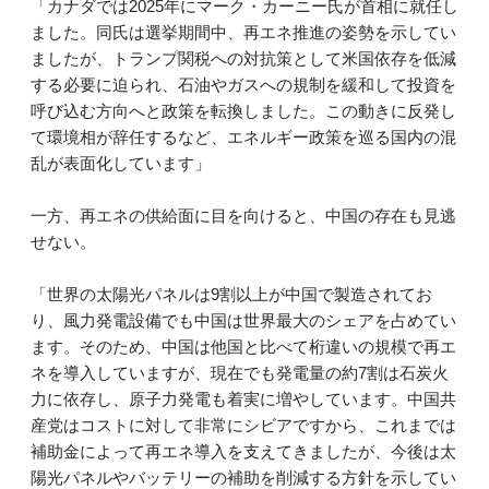
「カナダでは2025年にマーク・カーニー氏が首相に就任し
ました。同氏は選挙期間中、再エネ推進の姿勢を示してい
ましたが、トランプ関税への対抗策として米国依存を低減
する必要に迫られ、石油やガスへの規制を緩和して投資を
呼び込む方向へと政策を転換しました。この動きに反発し
て環境相が辞任するなど、エネルギー政策を巡る国内の混
乱が表面化しています」
一方、再エネの供給面に目を向けると、中国の存在も見逃
せない。
「世界の太陽光パネルは9割以上が中国で製造されてお
り、風力発電設備でも中国は世界最大のシェアを占めてい
ます。そのため、中国は他国と比べて桁違いの規模で再エ
ネを導入していますが、現在でも発電量の約7割は石炭火
力に依存し、原子力発電も着実に増やしています。中国共
産党はコストに対して非常にシビアですから、これまでは
補助金によって再エネ導入を支えてきましたが、今後は太
陽光パネルやバッテリーの補助を削減する方針を示してい