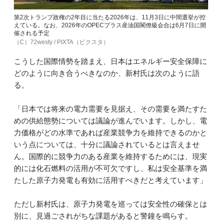
第2次トランプ政権の2年目に当たる2026年は、11月3日に中間選挙が控
えている。なお、2026年のOPECプラス産油国閣僚級会合は6月7日に開
催される予定
（C）72westy / PIXTA（ピクスタ）
こうした国際情勢を踏まえ、日本はエネルギー安全保障に
どのように向き合うべきなのか、新村氏は次のように語
る。
「日本では将来の電力需要を見据え、その需要を満たすた
めの供給態勢については議論が進んでいます。しかし、電
力価格がどの水準であれば産業競争力を維持できるのかと
いう点については、十分に議論されているとは言えませ
ん。国際的に競争力のある産業を維持するためには、現実
的には化石燃料の活用が不可欠ですし、私は安全基準を満
たした原子力発電も有効に活用すべきだと考えています」
ただし新村氏は、原子力発電を巡っては安全性の確保とは
別に、見過ごされがちな課題があると警鐘を鳴らす。