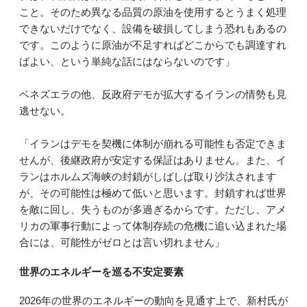
こと。そのため異なる品質の原油を使用するとうまく処理
できないだけでなく、設備を破損してしまう恐れもあるの
です。このように原油が不足すればどこからでも調達すれ
ばよい、という単純な話にはならないのです」
ベネズエラの他、反政府デモが拡大するイランの情勢も見
逃せない。
「イランはデモを契機に体制が崩れる可能性も否定できま
せんが、後継政府が安定する保証はありません。また、イ
ランはホルムズ海峡の封鎖がしばしば取り沙汰されます
が、その可能性は極めて低いと思います。封鎖すれば世界
を敵に回し、失うものが多過ぎるからです。ただし、アメ
リカの軍事行動によって体制存続の危機に追い込まれた場
合には、可能性がゼロとは言い切れません」
世界のエネルギーを巡る不安定要素
2026年の世界のエネルギーの動向を見通す上で、新村氏が