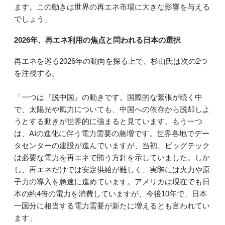
ます。この動きは世界の再エネ市場に大きな影響を与える
でしょう」
2026年、再エネ利用の焦点と問われる日本の選択
再エネを巡る2026年の動向を探る上で、杉山氏は次の2つ
を注視する。
「一つは『脱中国』の動きです。国際的な緊張が続く中
で、太陽光や風力についても、中国への依存から脱却しよ
うとする動きが世界的に強まると見ています。もう一つ
は、AIの進化に伴う電力需要の急増です。世界各地でデー
タセンターの建設が進んでいますが、当初、ビッグテック
は必要な電力を再エネで賄う方針を示していました。しか
し、再エネだけでは安定供給が難しく、実際には火力や原
子力の導入を急速に進めています。アメリカは現在でも日
本の約4倍の電力を消費していますが、今後10年で、日本
一国分に相当する電力需要が新たに増えるとも言われてい
ます」