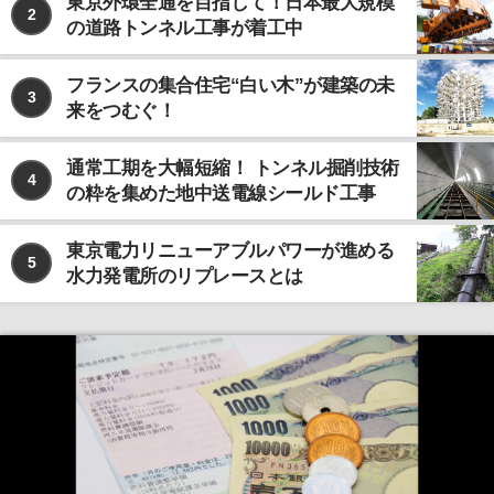
東京外環全通を目指して！日本最大規模
2
の道路トンネル工事が着工中
フランスの集合住宅“白い木”が建築の未
3
来をつむぐ！
通常工期を大幅短縮！ トンネル掘削技術
4
の粋を集めた地中送電線シールド工事
東京電力リニューアブルパワーが進める
5
水力発電所のリプレースとは