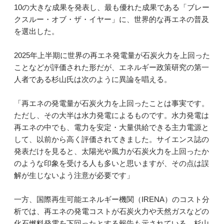
10の大きな成果を発表し、最も優れた成果である「ブレー
クスルー・オブ・ザ・イヤー」に、世界的な再エネの普及
を選出した。
2025年上半期に世界の再エネ発電量が石炭火力を上回った
ことなどが評価された形だが、エネルギー政策研究の第一
人者である杉山氏は次のように異論を唱える。
「再エネの発電量が石炭火力を上回ったことは事実です。
ただし、その大半は水力発電によるものです。水力発電は
再エネの中でも、電力を安定・大量供給できる主力電源と
して、以前から高く評価されてきました。サイエンス誌の
発表だけを見ると、太陽光や風力が石炭火力を上回ったか
のような印象を受ける人も多いと思いますが、その点は誤
解が生じないよう注意が必要です」
一方、国際再生可能エネルギー機関（IRENA）のコスト分
析では、再エネの発電コストが石炭火力や天然ガスなどの
化石燃料発電を下回ったとする報告も示されている。杉山