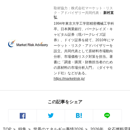
取材協力：株式会社マーケット・リス
ク・アドバイザリー共同代表：
新村直
弘
1994年東京大学工学部精密機械工学科
卒。日本興業銀行、バークレイズ・キ
ャピタル証券（現バークレイズ証
券）、ドイツ証券を経て、2010年にマ
ーケット・リスク・アドバイザリーを
設立。共同代表として原材料市場動向
分析、市場価格リスク対策を担当。著
書に「調達・購買・財務担当者のため
の原材料の市場分析入門」（ダイヤモ
ンド社）などがある。
https://marketrisk.jp/
この記事をシェア
TOP
特集
世界のエネルギー事情2026
2026年、化石燃料