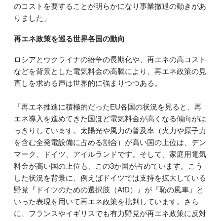
のコストを要することが明らかになり事業撤退の動きがあ
りました」
再エネ政策を巡る世界各国の動向
ロシアとウクライナの紛争の長期化や、再エネの高コスト
などを背景とした電気料金の高騰により、再エネ政策の見
直しを求める声は世界的に強まりつつある。
「再エネ推進に積極的だったEU各国の状況を見ると、再
エネ導入を進めてきた国ほど電気料金が高くなる傾向がは
っきりしています。太陽光や風力の普及率（火力や原子力
を含む全発電設備に占める割合）が高い国の上位は、デン
マーク、ドイツ、アイルランドです。そして、家庭用電気
料金が高い国の上位も、この3か国が占めています。こう
した状況を背景に、例えばドイツでは支持を拡大している
野党『ドイツのための選択肢（AfD）』が『恥の風車』と
いった表現を用いて再エネ政策を批判しています。さら
に、フランスやイギリスでも有力野党が再エネ政策に反対