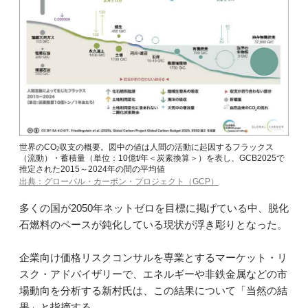
世界のCO
収支の概要。図中の値は人間の活動に起因するフラックス
2
（流動）・蓄積量（単位：10億t/年＜炭素換算＞）を表し、GCB2025で
推定された2015～2024年の間の平均値
出典：グローバル・カーボン・プロジェクト（GCP）
多くの国が2050年ネットゼロを目標に掲げている中、脱化
石燃料のペースが鈍化している現状が浮き彫りとなった。
企業向け価格リスクコンサルを専業とするマーケット・リ
スク・アドバイザリーで、エネルギーや非鉄金属などの市
場動向を分析する新村氏は、この結果について「当然の結
果」と指摘する。