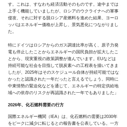
す。これは、すなわち経済活動そのものです。途中までは
上手く機能していましたが、ロシアのウクライナへの軍事
侵攻、それに対する脱ロシア産燃料を進めた結果、ヨーロ
ッパはエネルギー価格が上昇し、景気悪化につながりまし
た。
特にドイツはロシアからのガス調達比率が高く、原子力発
電も停止したことからエネルギーの国民負担が拡大したこ
とから、現実重視の政策調整が進んでいます。EUなどは
持続可能な社会を目指して脱炭素への工程表を描いてきま
したが、2025年はそのスケジュール自体が持続可能ではな
かったと認識された一年だったと言えるでしょう。同時に
中東情勢の緊迫化などを通じて、エネルギーの特定供給地
域への依存のリスクが再認識された一年でもありました」
2026年、化石燃料需要の行方
国際エネルギー機関（IEA）は、化石燃料の需要は2030年
をピークに減少に転じるとの報告書を公表している。一方