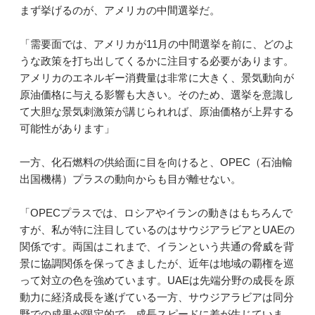
まず挙げるのが、アメリカの中間選挙だ。
「需要面では、アメリカが11月の中間選挙を前に、どのよ
うな政策を打ち出してくるかに注目する必要があります。
アメリカのエネルギー消費量は非常に大きく、景気動向が
原油価格に与える影響も大きい。そのため、選挙を意識し
て大胆な景気刺激策が講じられれば、原油価格が上昇する
可能性があります」
一方、化石燃料の供給面に目を向けると、OPEC（石油輸
出国機構）プラスの動向からも目が離せない。
「OPECプラスでは、ロシアやイランの動きはもちろんで
すが、私が特に注目しているのはサウジアラビアとUAEの
関係です。両国はこれまで、イランという共通の脅威を背
景に協調関係を保ってきましたが、近年は地域の覇権を巡
って対立の色を強めています。UAEは先端分野の成長を原
動力に経済成長を遂げている一方、サウジアラビアは同分
野での成果が限定的で、成長スピードに差が生じていま