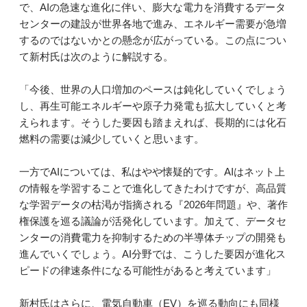
で、AIの急速な進化に伴い、膨大な電力を消費するデータ
センターの建設が世界各地で進み、エネルギー需要が急増
するのではないかとの懸念が広がっている。この点につい
て新村氏は次のように解説する。
「今後、世界の人口増加のペースは鈍化していくでしょう
し、再生可能エネルギーや原子力発電も拡大していくと考
えられます。そうした要因も踏まえれば、長期的には化石
燃料の需要は減少していくと思います。
一方でAIについては、私はやや懐疑的です。AIはネット上
の情報を学習することで進化してきたわけですが、高品質
な学習データの枯渇が指摘される『2026年問題』や、著作
権保護を巡る議論が活発化しています。加えて、データセ
ンターの消費電力を抑制するための半導体チップの開発も
進んでいくでしょう。AI分野では、こうした要因が進化ス
ピードの律速条件になる可能性があると考えています」
新村氏はさらに、電気自動車（EV）を巡る動向にも同様