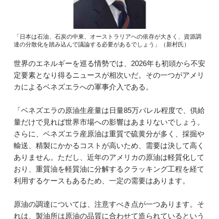
「日本は石油、石炭の中東、オーストラリアへの依存が大きく、資源調
達の分散化を踏み込んで議論する必要があるでしょう」（新村氏）
世界のエネルギーを巡る情勢では、2026年も初頭から不安
定要素となり得るニュースが相次いだ。その一つがアメリ
カによるベネズエラへの軍事介入である。
「ベネズエラの原油生産量は日量85万バレル程度で、供給
量だけで見れば世界市場への影響はあまりないでしょう。
さらに、ベネズエラ産原油は重質で硫黄分が多く、採掘や
輸送、精製にかかるコストが高いため、需要は決して高く
ありません。ただし、近年のアメリカの原油は軽質化して
おり、重質油を軽質油に分解するクラッキング工程を経て
利用するケースもあるため、一定の需要はあります。
原油の調達については、注意すべき点が一つあります。そ
れは、製油所は原油の品質に合わせて造られているという