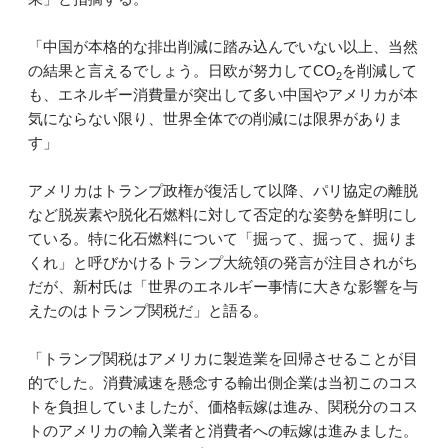
「中国が本格的な排出削減に踏み込んでいない以上、当然
の結果と言えるでしょう。日欧が努力してCO
を削減して
2
も、エネルギー消費量が突出して多い中国やアメリカが本
気にならない限り、世界全体での削減には限界がありま
す」
アメリカはトランプ政権が復活して以降、パリ協定の離脱
など脱炭素や脱化石燃料に対して否定的な姿勢を鮮明にし
ている。特に化石燃料について「掘って、掘って、掘りま
くれ」と呼びかけるトランプ大統領の発言が注目されがち
だが、新村氏は「世界のエネルギー事情に大きな影響を与
えたのはトランプ関税だ」と語る。
「トランプ関税はアメリカに製造業を回帰させることが目
的でした。消費減速を懸念する輸出側企業は当初このコス
トを負担していましたが、価格転嫁は進み、関税分のコス
トのアメリカの輸入業者と消費者への転嫁は進みました。