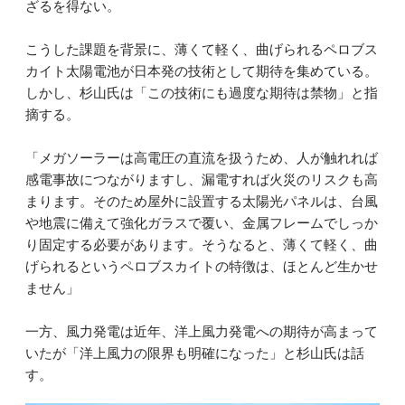
ざるを得ない。
こうした課題を背景に、薄くて軽く、曲げられるペロブス
カイト太陽電池が日本発の技術として期待を集めている。
しかし、杉山氏は「この技術にも過度な期待は禁物」と指
摘する。
「メガソーラーは高電圧の直流を扱うため、人が触れれば
感電事故につながりますし、漏電すれば火災のリスクも高
まります。そのため屋外に設置する太陽光パネルは、台風
や地震に備えて強化ガラスで覆い、金属フレームでしっか
り固定する必要があります。そうなると、薄くて軽く、曲
げられるというペロブスカイトの特徴は、ほとんど生かせ
ません」
一方、風力発電は近年、洋上風力発電への期待が高まって
いたが「洋上風力の限界も明確になった」と杉山氏は話
す。