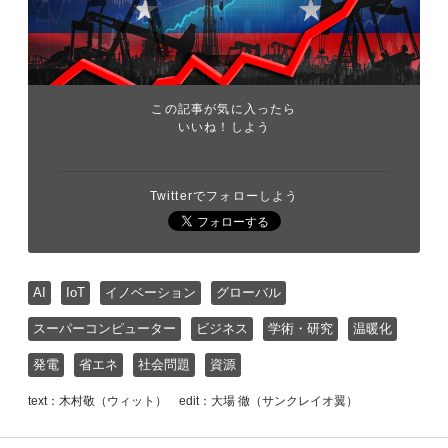
この記事が気に入ったら
いいね！しよう
Twitterでフォローしよう
AI
IoT
イノベーション
グローバル
スーパーコンピューター
ビジネス
学術・研究
温暖化
発電
省エネ
社会問題
資源
text：木村敬（ウィット） edit：大場 徹（サンクレイオ翼）