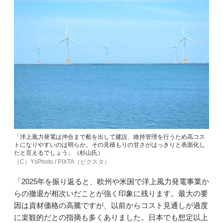
「洋上風力発電は沖合まで船を出して建設、維持管理を行うため高コス
トになりやすいのは明らか。その見積もりの甘さがはっきりと表面化し
たと言えるでしょう」（杉山氏）
（C）YsPhoto / PIXTA（ピクスタ）
「2025年を振り返ると、欧州や米国で洋上風力発電事業か
らの撤退が相次いだことが強く印象に残ります。最大の要
因は資材価格の高騰ですが、以前からコスト見通しが過度
に楽観的だとの指摘も多くありました。日本でも想定以上