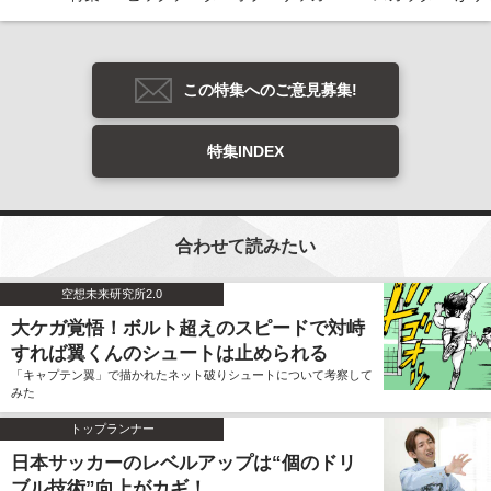
この特集へのご意見募集!
特集INDEX
合わせて読みたい
空想未来研究所2.0
大ケガ覚悟！ボルト超えのスピードで対峙
すれば翼くんのシュートは止められる
「キャプテン翼」で描かれたネット破りシュートについて考察して
みた
トップランナー
日本サッカーのレベルアップは“個のドリ
ブル技術”向上がカギ！