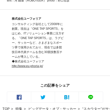
text：河 鐘基（ROBOTEER） photo：野口岳彦
株式会社ユーフォリア
コンサルティング会社として2008年に
創業。現在は「ONE TAP SPORTS」を
はじめ、ITソリューション事業に注力す
る。「ONE TAP SPORTS」は、ラグビ
ー、サッカーなど、さまざまなスポー
ツ界で採用されており、現在では多競
技日本代表チームを含む30競技数百チ
ームが導入している。
◆株式会社ユーフォリア
http://www.eu-phoria.jp/
この記事をシェア
TOP
特集
ビッグデータ・オブ・サッカー
“スカウター”が