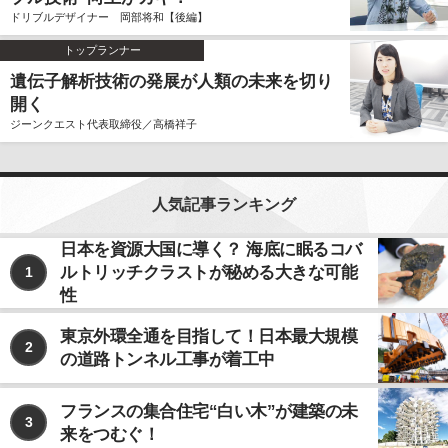
ドリブルデザイナー 岡部将和【後編】
トップランナー
遺伝子解析技術の発展が人類の未来を切り
開く
ジーンクエスト代表取締役／高橋祥子
人気記事ランキング
日本を資源大国に導く？ 海底に眠るコバ
ルトリッチクラストが秘める大きな可能
1
性
東京外環全通を目指して！日本最大規模
2
の道路トンネル工事が着工中
フランスの集合住宅“白い木”が建築の未
3
来をつむぐ！