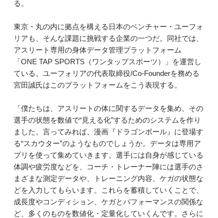
る。
東京・丸の内に拠点を構える日本のベンチャー・ユーフォ
リアも、そんな課題に挑戦する企業の一つだ。同社では、
アスリート専用の身体データ管理プラットフォーム
「ONE TAP SPORTS（ワンタップスポーツ）」を運営し
ている。ユーフォリアの代表取締役/Co-Founderを務める
宮田誠氏はこのプラットフォームをこう表現する。
「僕たちは、アスリートの体に関するデータを集め、その
選手の状態を数値で“見える化”するためのシステムを作り
ました。言ってみれば、漫画『ドラゴンボール』に登場す
る“スカウター”のようなものでしょうか。データは専用ア
プリを使って集めていきます。選手には自身が感じている
体調や疲労度などを、コーチ・トレーナー陣には選手のさ
まざまな測定データや、トレーニング内容、ケガの状態な
どを入力してもらいます。これらを蓄積していくことで、
成長度やコンディション、ケガとパフォーマンスの関係な
ど、多くのものを数値化・定量化していくんです。さらに