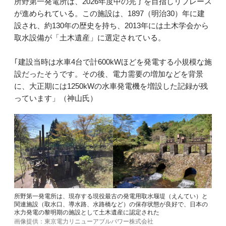
所野第一発電所は、2026年度中の完了を目指しリプレース
が進められている。この施設は、1897（明治30）年に建
設され、約130年の歴史を持ち、2013年には土木学会から
取水設備が「土木遺産」に選定されている。
｢建設当時は水車4台で計600kWほどを発電する小規模な施
設だったそうです。その後、電力需要の増加などを背景
に、大正期には1250kWの水車発電機を増設した記録が残
っています」（神山氏）
所野第一発電所は、現存する現役最古の発電用取水堰堤（えんてい）と
関連施設（取水口、導水路、水路橋など）の保存状態が良好で、日本の
水力発電の黎明期の施設として土木遺産に認定された
画像提供：東京電力リニューアブルパワー株式会社