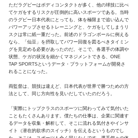
ただラグビーはボディコンタクトが多く、他の球技に比べ
てケガをするリスクが圧倒的に高いスポーツである。当時
のラグビー日本代表にとっても、体を極限まで追い込んで
パワーアップさせるトレーニングと、ケガをしてしまうリ
スクは常に紙一重だった。前述のドラゴンボールに例える
なら、「仙豆」を摂取してパワー回復を図るべきタイミン
グを見定める必要があったのだ。そこで、各選手の体調や
状態、ケガの状況を細かくマネジメントできる、ONE
TAP SPORTSというデータ・プラットフォームが開発さ
れることになった。
両監督は、競技は違えど、日本代表が世界で勝つための方
法として、同じ方向性を見いだしていたのだろう。
「実際にトップクラスのスポーツに関わってみて気付いた
こともたくさんあります。僕たちの仕事は、企業に関連す
るデータを収集・解析して、そこに流れる気付きやインサ
イト（潜在的欲求のスイッチ）を伝えるというものでし
た。そこは、スポーツも全く同じなんです。選手個々の体