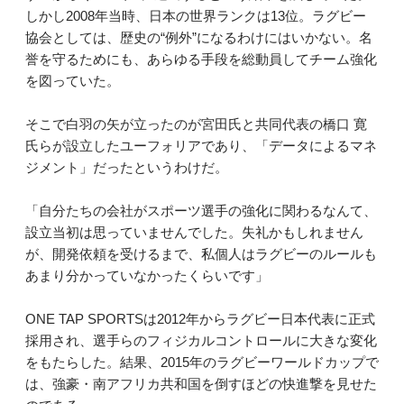
しかし2008年当時、日本の世界ランクは13位。ラグビー
協会としては、歴史の“例外”になるわけにはいかない。名
誉を守るためにも、あらゆる手段を総動員してチーム強化
を図っていた。
そこで白羽の矢が立ったのが宮田氏と共同代表の橋口 寛
氏らが設立したユーフォリアであり、「データによるマネ
ジメント」だったというわけだ。
「自分たちの会社がスポーツ選手の強化に関わるなんて、
設立当初は思っていませんでした。失礼かもしれません
が、開発依頼を受けるまで、私個人はラグビーのルールも
あまり分かっていなかったくらいです」
ONE TAP SPORTSは2012年からラグビー日本代表に正式
採用され、選手らのフィジカルコントロールに大きな変化
をもたらした。結果、2015年のラグビーワールドカップで
は、強豪・南アフリカ共和国を倒すほどの快進撃を見せた