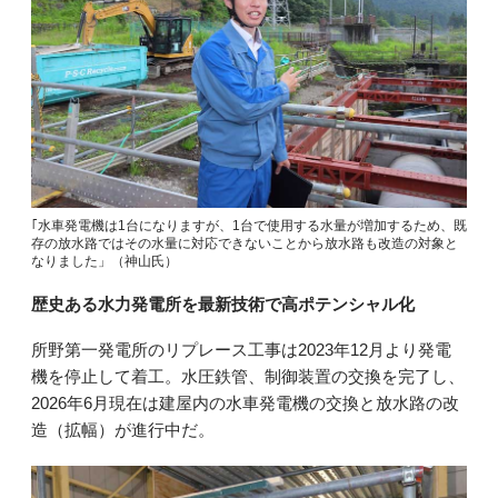
｢水車発電機は1台になりますが、1台で使用する水量が増加するため、既
存の放水路ではその水量に対応できないことから放水路も改造の対象と
なりました」（神山氏）
歴史ある水力発電所を最新技術で高ポテンシャル化
所野第一発電所のリプレース工事は2023年12月より発電
機を停止して着工。水圧鉄管、制御装置の交換を完了し、
2026年6月現在は建屋内の水車発電機の交換と放水路の改
造（拡幅）が進行中だ。