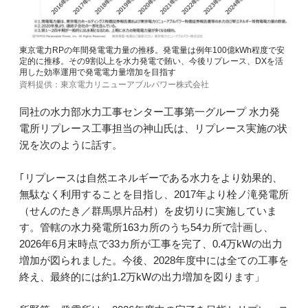
東京電力RPの年間発電電力量の推移。発電量は例年100億kWh程度で安
定的に推移。その9割以上を水力発電で賄い、今後リプレース、DXを活
用した効率運用で発電電力量増加を目指す
資料提供：東京電力リニューアブルパワー株式会社
同社の水力部水力工事センター工事第一グループ 水力発
電所リプレース工事担当の神山氏は、リプレース実施の状
況を次のように話す。
｢リプレースは自然エネルギーである水力をより効果的、
無駄なく利用することを目指し、2017年より栓ノ滝発電所
（せんのたき／群馬県片品村）を皮切りに実施していま
す。管轄の水力発電所163カ所のうち54カ所で計画し、
2026年6月末時点で33カ所が工事を完了、0.4万kWの出力
増加が図られました。今後、2028年度中には全ての工事を
終え、最終的には約1.2万kWの出力増加を図ります」