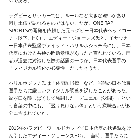
のである。
ラグビーとサッカーでは、ルールなど大きな違いがあり、
同じ土俵で語れるものではない。だが、ONE TAP
SPORTSの開発を依頼した元ラグビー日本代表ヘッドコー
チ（以下、HC）、エディー・ジョーンズ氏と、前サッカ
ー日本代表監督ヴァイッド・ハリルホジッチ氏には、日本
代表における共通の問題意識があったと言われている。両
者が過去に対談した際の話題の一つが、日本代表選手の
「フィジカル強化の必要性」だったそうだ。
ハリルホジッチ氏は「体脂肪指標」など、当時の日本代表
選手たちに厳しいフィジカル調整を課したことがあった。
彼が口を酸っぱくして強調した「デュエル（決闘）」とい
う言葉の中にも、「競り負けない体」という意味合いが多
分に含まれていた。
2015年のラグビーワールドカップで日本代表の快進撃をけ
ん引したエディー・ジョーンズHCも、当時、選手たちに