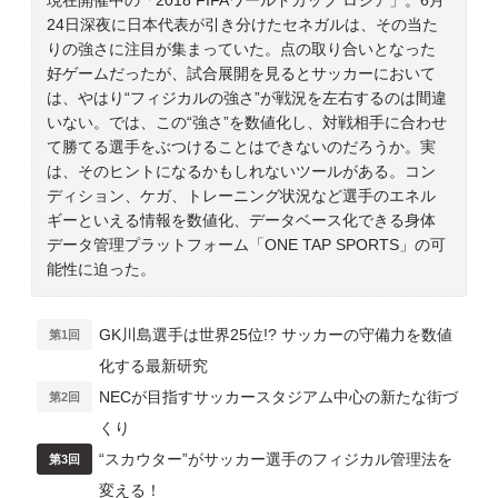
24日深夜に日本代表が引き分けたセネガルは、その当た
りの強さに注目が集まっていた。点の取り合いとなった
好ゲームだったが、試合展開を見るとサッカーにおいて
は、やはり“フィジカルの強さ”が戦況を左右するのは間違
いない。では、この“強さ”を数値化し、対戦相手に合わせ
て勝てる選手をぶつけることはできないのだろうか。実
は、そのヒントになるかもしれないツールがある。コン
ディション、ケガ、トレーニング状況など選手のエネル
ギーといえる情報を数値化、データベース化できる身体
データ管理プラットフォーム「ONE TAP SPORTS」の可
能性に迫った。
GK川島選手は世界25位!? サッカーの守備力を数値
第1回
化する最新研究
NECが目指すサッカースタジアム中心の新たな街づ
第2回
くり
“スカウター”がサッカー選手のフィジカル管理法を
第3回
変える！