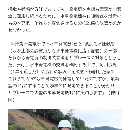
構造や状態が良好であっても、発電所を今後も安定かつ安
全に運用し続けるために、水車発電機や付随装置を最新の
ものへ交換。それらを稼働させるための設備の改造が欠か
せなかった。
｢所野第一発電所では水車発電機2台と2条ある水圧鉄管
（水を上部の調整池から水車発電機に流す配管）の一部、
それから発電所の制御装置等をリプレースの対象としまし
た。実は、水車発電機の交換を検討する上で、河川流況
（1年を通じた川の流れの状況）を調査・検討した結果、
これまで2台の水車発電機で発電していたのですが、最新
型の1台にすることで効率的に発電できることが分かり、
リプレースで大型の水車発電機1台に集約します」（神山
氏）