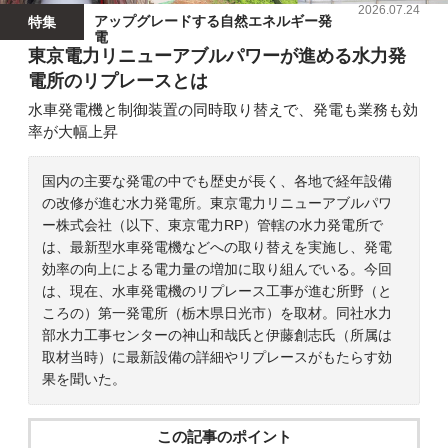
2026.07.24
アップグレードする自然エネルギー発
特集
電
東京電力リニューアブルパワーが進める水力発
電所のリプレースとは
水車発電機と制御装置の同時取り替えで、発電も業務も効
率が大幅上昇
国内の主要な発電の中でも歴史が長く、各地で経年設備
の改修が進む水力発電所。東京電力リニューアブルパワ
ー株式会社（以下、東京電力RP）管轄の水力発電所で
は、最新型水車発電機などへの取り替えを実施し、発電
効率の向上による電力量の増加に取り組んでいる。今回
は、現在、水車発電機のリプレース工事が進む所野（と
ころの）第一発電所（栃木県日光市）を取材。同社水力
部水力工事センターの神山和哉氏と伊藤創志氏（所属は
取材当時）に最新設備の詳細やリプレースがもたらす効
果を聞いた。
この記事のポイント